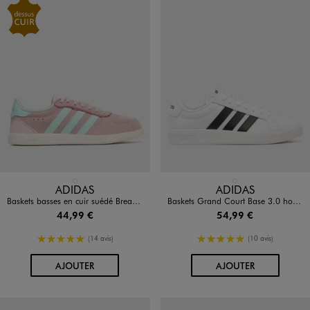
Disponible en 1 coloris
Disponible en 1 coloris
ROSE CLAIR
BLANC VIF
ADIDAS
ADIDAS
Baskets basses en cuir suédé Breaknet Sleek femme - Adidas
Baskets Grand Court Base 3.0 homme - Adidas
44,99 €
54,99 €
5/5 de moyenne
5/5 de moyenne
(14 avis)
(10 avis)
AU PANIER
AU PANIER
AJOUTER
AJOUTER