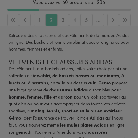
Vous avez vu 60 produits sur 236
1
2
3
4
5
...
Première page
Page précédente
Page suiva
Derni
Retrouvez des chaussures et des vêtements de la marque Adidas
en ligne. Des baskets et tennis emblématiques et originales pour
hommes, femmes et enfants.
VÊTEMENTS ET CHAUSSURES ADIDAS
Des vêtements aux baskets adidas, faites votre choix parmi une
collection de
tee-shirt, de baskets basses ou montantes
, à
lacets ou à scratchs
, en
toile ou dessus
cuir
.
Gémo
propose
une large gamme de
chaussures Adidas
disponibles
pour
homme, femme, fille et garçon
pour un look sportswear au
quotidien ou pour vous accompagner dans toutes vos activités
sportives,
running, tennis, sport en salle ou en extérieur
.
Gémo
, c’est l’assurance de trouver l’article
Adidas
qu’il vous
faut. Vous trouverez même
les mules plates Adidas
en ligne
sur
gemo.fr
. Pour être à l'aise dans vos
chaussures
,