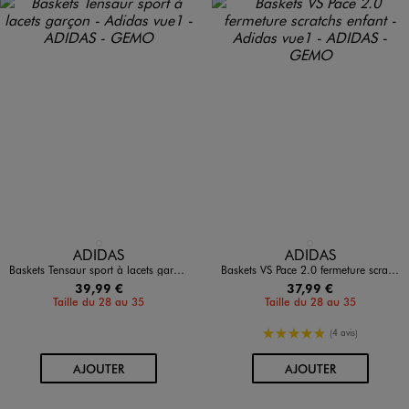
Disponible en 1 coloris
Disponible en 1 coloris
BLEU FONCE
BLEU FONCE
ADIDAS
ADIDAS
Baskets Tensaur sport à lacets garçon - Adidas
Baskets VS Pace 2.0 fermeture scratchs enfant - Adidas
39,99 €
37,99 €
Taille du 28 au 35
Taille du 28 au 35
5/5 de moyenne
(4 avis)
AU PANIER
AU PANIER
AJOUTER
AJOUTER