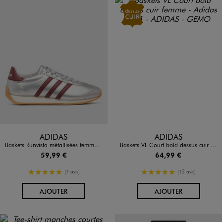
Disponible en 1 coloris
Disponible en 1 coloris
ARGENTE
ROSE CLAIR
ADIDAS
ADIDAS
Baskets Runvista métallisées femme - Adidas
Baskets VL Court bold dessus cuir femme - Adidas
59,99 €
64,99 €
5/5 de moyenne
5/5 de moyenne
(7 avis)
(12 avis)
AU PANIER
AU PANIER
AJOUTER
AJOUTER