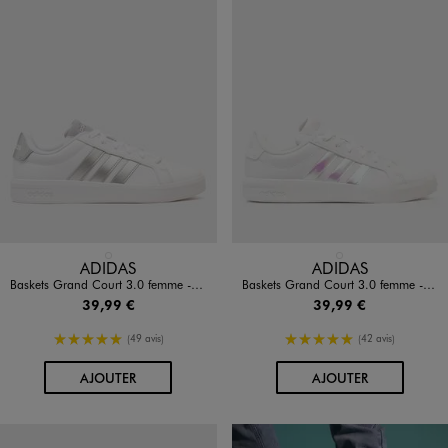
Disponible en 1 coloris
Disponible en 1 coloris
BLANC STANDARD
BLANC STANDARD
ADIDAS
ADIDAS
Baskets Grand Court 3.0 femme - Adidas
Baskets Grand Court 3.0 femme - Adidas
39,99 €
39,99 €
5/5 de moyenne
5/5 de moyenne
(49 avis)
(42 avis)
AU PANIER
AU PANIER
AJOUTER
AJOUTER