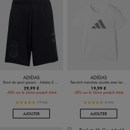
Disponible en 1 coloris
Disponible en 1 coloris
NOIR STANDARD
BLANC STANDARD
ADIDAS
ADIDAS
Short de sport garçon - Adidas X Minecraft
Tee-shirt manches courtes avec large logo fille - Adidas
29,99 €
19,99 €
-50% sur le 2ème produit d'été
-50% sur le 2ème produit d'été
5/5 de moyenne
5/5 de moyenne
(19 avis)
(5 avis)
AU PANIER
AU PANIER
AJOUTER
AJOUTER