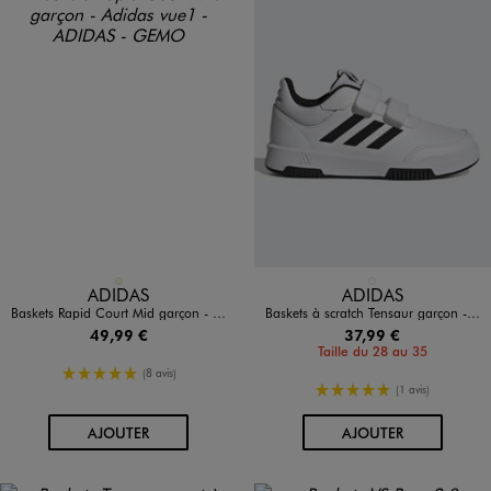
Disponible en 1 coloris
Disponible en 1 coloris
BEIGE
BLANC STANDARD
ADIDAS
ADIDAS
Baskets Rapid Court Mid garçon - Adidas
Baskets à scratch Tensaur garçon - Adidas
49,99 €
37,99 €
Taille du 28 au 35
5/5 de moyenne
(8 avis)
5/5 de moyenne
(1 avis)
AU PANIER
AU PANIER
AJOUTER
AJOUTER