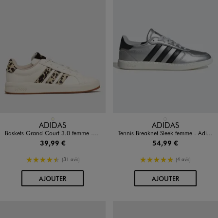
Disponible en 1 coloris
Disponible en 1 coloris
ECRU
ARGENTE
ADIDAS
ADIDAS
Baskets Grand Court 3.0 femme - Adidas
Tennis Breaknet Sleek femme - Adidas
39,99 €
54,99 €
4.5/5 de moyenne
5/5 de moyenne
(31 avis)
(4 avis)
AU PANIER
AU PANIER
AJOUTER
AJOUTER