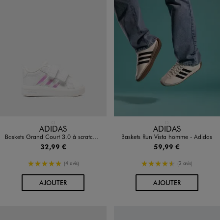
Disponible en 1 coloris
Disponible en 1 coloris
BLANC STANDARD
BEIGE CLAIR
ADIDAS
ADIDAS
Baskets Grand Court 3.0 à scratch bébé fille - Adidas
Baskets Run Vista homme - Adidas
32,99 €
59,99 €
5/5 de moyenne
4.5/5 de moyenne
(4 avis)
(2 avis)
AU PANIER
AU PANIER
AJOUTER
AJOUTER