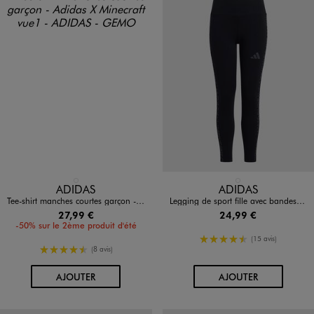
Disponible en 1 coloris
Disponible en 1 coloris
BLANC STANDARD
NOIR STANDARD
ADIDAS
ADIDAS
Tee-shirt manches courtes garçon - Adidas X Minecraft
Legging de sport fille avec bandes léopard - Adidas
27,99 €
24,99 €
-50% sur le 2ème produit d'été
4.5/5 de moyenne
(15 avis)
4.5/5 de moyenne
(8 avis)
AU PANIER
AU PANIER
AJOUTER
AJOUTER