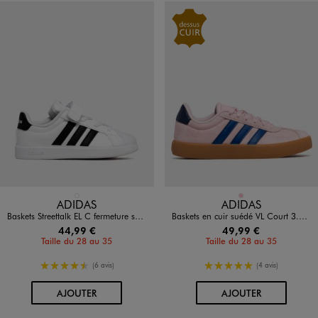
Disponible en 1 coloris
Disponible en 1 coloris
BLANC STANDARD
ROSE
ADIDAS
ADIDAS
Baskets Streettalk EL C fermeture scratch enfant - Adidas
Baskets en cuir suédé VL Court 3.0 fille - Adidas
44,99 €
49,99 €
Taille du 28 au 35
Taille du 28 au 35
4.5/5 de moyenne
5/5 de moyenne
(6 avis)
(4 avis)
AU PANIER
AU PANIER
AJOUTER
AJOUTER