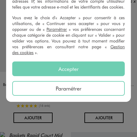
adresses IP, les informations de votre compte utilisateur
telles que votre adresse e-mail et les identifiants des cookies.
Vous avez le choix d'« Accepter » pour consentir à ces
utilisations, de « Continuer sans accepter » pour vous y
opposer ou de «
Paramétrer
» vos préférences concernant
chaque catégorie de cookie en cliquant sur « Valider » pour
valider vos options. Vous pouvez à tout moment modifier
vos préférences en consultant notre page «
Gestion
des cookies
».
Accepter
Disponible en 1 coloris
Disponible en 1 coloris
BLANC STANDARD
NOIR
ADIDAS
ADIDAS
Baskets basses à scratch modèle Advantage CF garçon - Adidas
Baskets Grand Court Spiderman garçon - Adidas x Marvel
Paramétrer
34,99 €
44,99 €
Taille du 24 au 27
5/5 de moyenne
(16 avis)
AU PANIER
AU PANIER
AJOUTER
AJOUTER