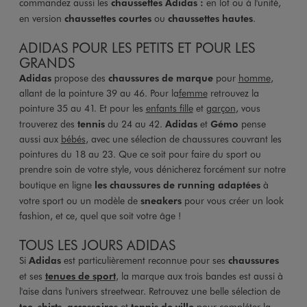
commandez aussi les
chaussettes Adidas
:
en lot ou à l'unité,
en version
chaussettes courtes
ou
chaussettes hautes
.
ADIDAS POUR LES PETITS ET POUR LES
GRANDS
Adidas
propose des
chaussures de marque
pour
homme
,
allant de la pointure 39 au 46. Pour la
femme
retrouvez la
pointure 35 au 41. Et pour les
enfants fille
et
garçon
, vous
trouverez des
tennis
du 24 au 42.
Adidas
et
Gémo
pense
aussi aux
bébés
, avec une sélection de chaussures couvrant les
pointures du 18 au 23. Que ce soit pour faire du sport ou
prendre soin de votre style, vous dénicherez forcément sur notre
boutique en ligne
l
es chaussures de running adaptées
à
votre sport ou un modèle de
sneakers
pour vous créer un look
fashion, et ce, quel que soit votre âge !
TOUS LES JOURS ADIDAS
Si
Adidas
est particulièrement reconnue pour ses
chaussures
et ses
tenues de sport
, la marque aux trois bandes est aussi à
l'aise dans l'univers streetwear. Retrouvez une belle sélection de
tee-shirts
,
accessoires
et
tennis de ville
pour compléter la