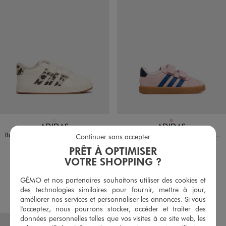
Disponible en 1 coloris
Disponible en 1 coloris
BLANC STANDARD
ROSE
ADIDAS
ADIDAS
Baskets à scratch fille avec bandes contrastantes - Adidas Grand Court
Baskets VL Court 3.0 dessus cuir velours fermeture scratch fille - Adidas
Continuer sans accepter
32,99 €
39,99 €
PRÊT À OPTIMISER
Taille du 24 au 27
Taille du 24 au 27
VOTRE SHOPPING ?
5/5 de moyenne
5/5 de moyenne
(8 avis)
(1 avis)
GÉMO et nos partenaires souhaitons utiliser des cookies et
des technologies similaires pour fournir, mettre à jour,
AU PANIER
AU PANIER
AJOUTER
AJOUTER
améliorer nos services et personnaliser les annonces. Si vous
l'acceptez, nous pourrons stocker, accéder et traiter des
données personnelles telles que vos visites à ce site web, les