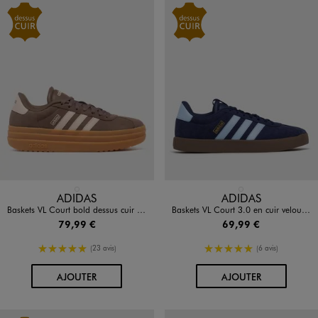
Disponible en 1 coloris
Disponible en 1 coloris
MARRON FONCE
BLEU FONCE
ADIDAS
ADIDAS
Baskets VL Court bold dessus cuir femme - Adidas
Baskets VL Court 3.0 en cuir velours homme - Adidas
79,99 €
69,99 €
5/5 de moyenne
5/5 de moyenne
(23 avis)
(6 avis)
AU PANIER
AU PANIER
AJOUTER
AJOUTER