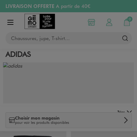
LIVRAISON OFFERTE
A partir de 40€
Aller au contenu principal
Aller à la navigation
RETRAIT ET LIVRAISON OFFERTE
en magasin
0
Choisir mon magasin
Mon compte
Mon pa
Afficher le menu
PAYEZ EN 3x SANS FRAIS
dès 50€
Chaussures, jupe, T-shirt…
Retours OFFERTS
pendant 30 jours
ADIDAS
Trier
Choisir mon magasin
pour voir les produits disponibles