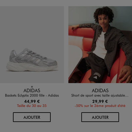
Disponible en 1 coloris
Disponible en 1 coloris
GRIS
NOIR STANDARD
ADIDAS
ADIDAS
Baskets Eclyptix 2000 fille - Adidas
Short de sport avec taille ajustable garçon - Adidas
44,99 €
29,99 €
Taille du 30 au 35
-50% sur le 2ème produit d'été
AU PANIER
AU PANIER
AJOUTER
AJOUTER