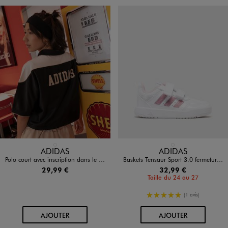
Disponible en 1 coloris
Disponible en 1 coloris
NOIR STANDARD
BLANC STANDARD
ADIDAS
ADIDAS
Polo court avec inscription dans le dos fille - Adidas
Baskets Tensaur Sport 3.0 fermeture scratch fille - Adidas
29,99 €
32,99 €
Taille du 24 au 27
5/5 de moyenne
(1 avis)
AU PANIER
AU PANIER
AJOUTER
AJOUTER