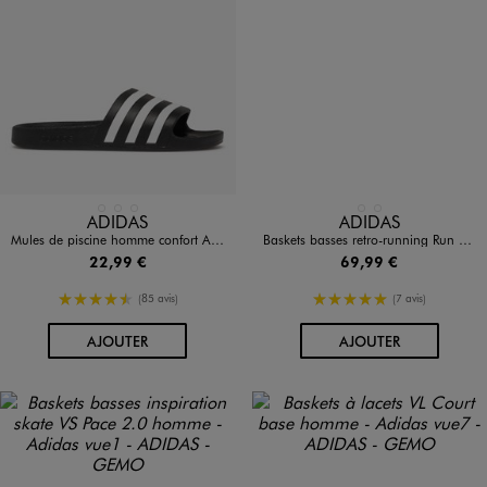
Disponible en 3 coloris
Disponible en 2 coloris
BLANC STANDARD
NOIR STANDARD
NOIR VIF
BLANC
VERT STANDARD
ADIDAS
ADIDAS
Mules de piscine homme confort Adilette Aqua - Adidas
Baskets basses retro-running Run 70s 2.0 homme - Adidas
22,99 €
69,99 €
4.5/5 de moyenne
5/5 de moyenne
(85 avis)
(7 avis)
AU PANIER
AU PANIER
AJOUTER
AJOUTER