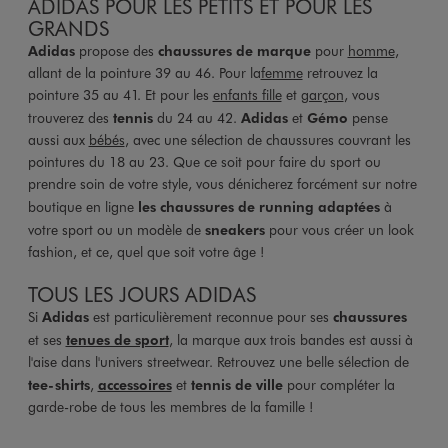
ADIDAS POUR LES PETITS ET POUR LES
GRANDS
Adidas
propose des
chaussures de marque
pour
homme
,
allant de la pointure 39 au 46. Pour la
femme
retrouvez la
pointure 35 au 41. Et pour les
enfants fille
et
garçon
, vous
trouverez des
tennis
du 24 au 42.
Adidas
et
Gémo
pense
aussi aux
bébés
, avec une sélection de chaussures couvrant les
pointures du 18 au 23. Que ce soit pour faire du sport ou
prendre soin de votre style, vous dénicherez forcément sur notre
boutique en ligne
l
es chaussures de running adaptées
à
votre sport ou un modèle de
sneakers
pour vous créer un look
fashion, et ce, quel que soit votre âge !
TOUS LES JOURS ADIDAS
Si
Adidas
est particulièrement reconnue pour ses
chaussures
et ses
tenues de sport
, la marque aux trois bandes est aussi à
l'aise dans l'univers streetwear. Retrouvez une belle sélection de
tee-shirts
,
accessoires
et
tennis de ville
pour compléter la
garde-robe de tous les membres de la famille !