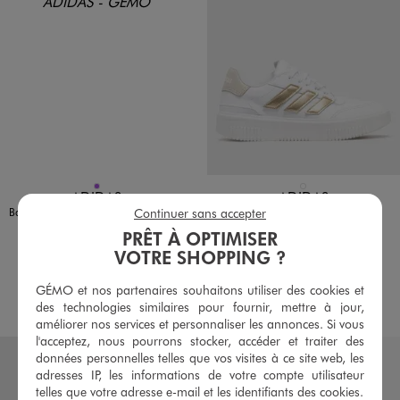
Disponible en 1 coloris
Disponible en 1 coloris
VIOLET
BLANC
ADIDAS
ADIDAS
Baskets basses à bandes irisées Grand Court Base 2.0 femme - Adidas
Baskets Court block bold avec semelle plateforme femme - Adidas
Continuer sans accepter
54,99 €
64,99 €
PRÊT À OPTIMISER
VOTRE SHOPPING ?
5/5 de moyenne
4.5/5 de moyenne
(51 avis)
(30 avis)
GÉMO et nos partenaires souhaitons utiliser des cookies et
AU PANIER
AU PANIER
AJOUTER
AJOUTER
des technologies similaires pour fournir, mettre à jour,
améliorer nos services et personnaliser les annonces. Si vous
l'acceptez, nous pourrons stocker, accéder et traiter des
données personnelles telles que vos visites à ce site web, les
adresses IP, les informations de votre compte utilisateur
telles que votre adresse e-mail et les identifiants des cookies.