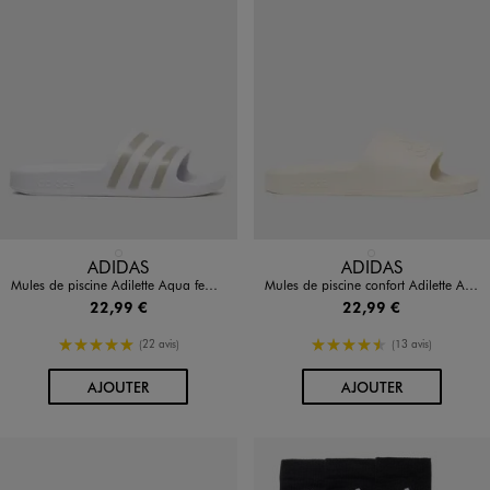
Disponible en 1 coloris
Disponible en 1 coloris
BLANC VIF
BEIGE CLAIR
ADIDAS
ADIDAS
Mules de piscine Adilette Aqua femme - Adidas
Mules de piscine confort Adilette Aqua homme - Adidas
22,99 €
22,99 €
5/5 de moyenne
4.5/5 de moyenne
(22 avis)
(13 avis)
AU PANIER
AU PANIER
AJOUTER
AJOUTER