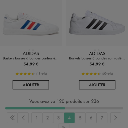
Disponible en 2 coloris
Disponible en 2 coloris
BLANC
BLANC STANDARD
BLANC
BLANC STANDARD
ADIDAS
ADIDAS
Baskets basses à bandes contrastées homme - Adidas Grand Court Base
Baskets basses à bandes contrastées homme - Adidas Grand Court Base
54,99 €
54,99 €
4.5/5 de moyenne
4.5/5 de moyenne
(19 avis)
(50 avis)
AU PANIER
AU PANIER
AJOUTER
AJOUTER
Vous avez vu 120 produits sur 236
1
2
3
4
5
6
7
Première page
Page précédente
Page 