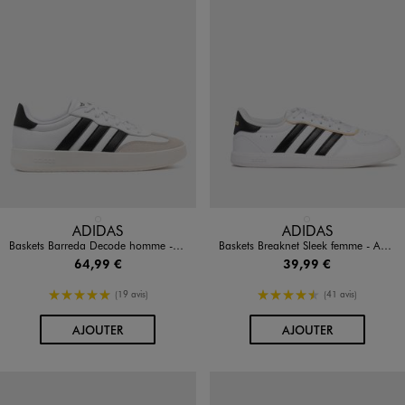
Disponible en 1 coloris
Disponible en 1 coloris
BLANC STANDARD
BLANC STANDARD
ADIDAS
ADIDAS
Baskets Barreda Decode homme - Adidas
Baskets Breaknet Sleek femme - Adidas
64,99 €
39,99 €
5/5 de moyenne
4.5/5 de moyenne
(19 avis)
(41 avis)
AU PANIER
AU PANIER
AJOUTER
AJOUTER