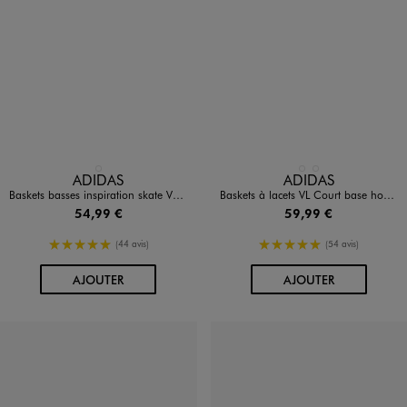
Disponible en 1 coloris
Disponible en 2 coloris
GRIS STANDARD
BLANC CHINE
NOIR VIF
ADIDAS
ADIDAS
Baskets basses inspiration skate VS Pace 2.0 homme - Adidas
Baskets à lacets VL Court base homme - Adidas
54,99 €
59,99 €
5/5 de moyenne
5/5 de moyenne
(44 avis)
(54 avis)
AU PANIER
AU PANIER
AJOUTER
AJOUTER