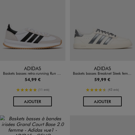
Disponible en 1 coloris
Disponible en 2 coloris
BLANC
BLANC CHINE
NOIR VIF
ADIDAS
ADIDAS
Baskets basses retro-running Run 70s 2.0 femme - Adidas
Baskets basses Breaknet Sleek femme - Adidas
54,99 €
59,99 €
5/5 de moyenne
4.5/5 de moyenne
(11 avis)
(43 avis)
AU PANIER
AU PANIER
AJOUTER
AJOUTER