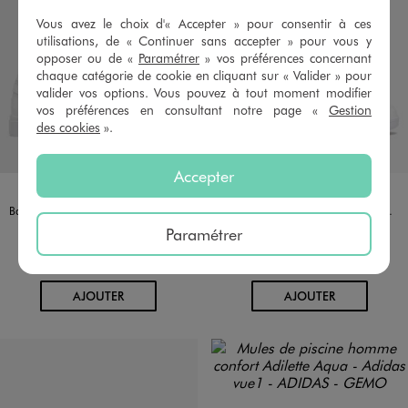
Vous avez le choix d'« Accepter » pour consentir à ces
utilisations, de « Continuer sans accepter » pour vous y
opposer ou de «
Paramétrer
» vos préférences concernant
chaque catégorie de cookie en cliquant sur « Valider » pour
valider vos options. Vous pouvez à tout moment modifier
vos préférences en consultant notre page «
Gestion
des cookies
».
Accepter
Disponible en 1 coloris
Disponible en 1 coloris
BLANC
BLANC
ADIDAS
ADIDAS
Baskets Advantage Base 2.0 femme - Adidas
Baskets à lacets Hoops unies femme - Adidas
44,99 €
39,99 €
Paramétrer
5/5 de moyenne
5/5 de moyenne
(76 avis)
(74 avis)
AU PANIER
AU PANIER
AJOUTER
AJOUTER