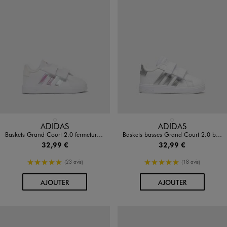
Disponible en 1 coloris
Disponible en 1 coloris
BLANC STANDARD
BLANC STANDARD
ADIDAS
ADIDAS
Baskets Grand Court 2.0 fermeture scratch bébé fille - Adidas
Baskets basses Grand Court 2.0 bébé fille - Adidas
32,99 €
32,99 €
5/5 de moyenne
5/5 de moyenne
(23 avis)
(18 avis)
AU PANIER
AU PANIER
AJOUTER
AJOUTER