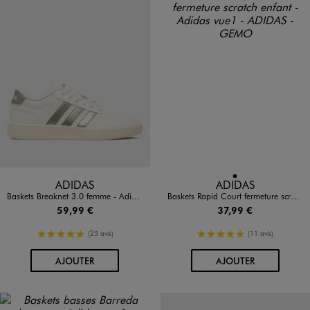
Disponible en 1 coloris
Disponible en 1 coloris
BLANC STANDARD
NOIR
ADIDAS
ADIDAS
Baskets Breaknet 3.0 femme - Adidas
Baskets Rapid Court fermeture scratch enfant - Adidas
59,99 €
37,99 €
5/5 de moyenne
5/5 de moyenne
(25 avis)
(11 avis)
AU PANIER
AU PANIER
AJOUTER
AJOUTER