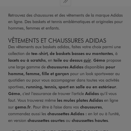
Dernière page
Retrouvez des chaussures et des vêtements de la marque Adidas
en ligne. Des baskets et tennis emblématiques et originales pour
hommes, femmes et enfants.
VÊTEMENTS ET CHAUSSURES ADIDAS
Des vêtements aux baskets adidas, faites votre choix parmi une
collection de
tee-shirt, de baskets basses ou montantes
, à
lacets ou à scratchs
, en
toile ou dessus
cuir
.
Gémo
propose
une large gamme de
chaussures Adidas
disponibles
pour
homme, femme, fille et garçon
pour un look sportswear au
quotidien ou pour vous accompagner dans toutes vos activités
sportives,
running, tennis, sport en salle ou en extérieur
.
Gémo
, c’est l’assurance de trouver l’article
Adidas
qu’il vous
faut. Vous trouverez même
les mules plates Adidas
en ligne
sur
gemo.fr
. Pour être à l'aise dans vos
chaussures
,
commandez aussi les
chaussettes Adidas
:
en lot ou à l'unité,
en version
chaussettes courtes
ou
chaussettes hautes
.