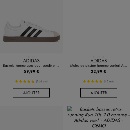
Disponible en 2 coloris
Disponible en 3 coloris
BLANC CHINE
NOIR VIF
BLANC STANDARD
NOIR STANDARD
NOIR VIF
ADIDAS
ADIDAS
Baskets femme avec bout suédé et à bandes latérales VL Court Base - Adidas
Mules de piscine homme confort Adilette Aqua - Adidas
59,99 €
22,99 €
5/5 de moyenne
5/5 de moyenne
(186 avis)
(45 avis)
AU PANIER
AU PANIER
AJOUTER
AJOUTER