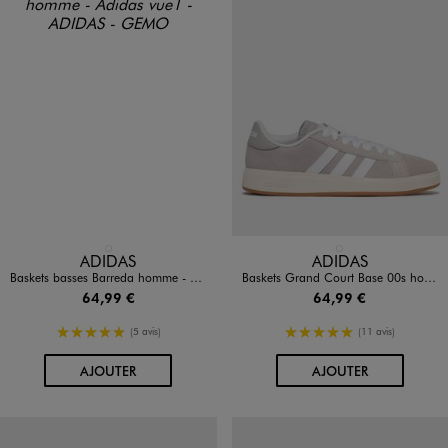
Disponible en 1 coloris
Disponible en 1 coloris
BEIGE CLAIR
GRIS CLAIR
ADIDAS
ADIDAS
Baskets basses Barreda homme - Adidas
Baskets Grand Court Base 00s homme - Adidas
64,99 €
64,99 €
5/5 de moyenne
5/5 de moyenne
(5 avis)
(11 avis)
AU PANIER
AU PANIER
AJOUTER
AJOUTER