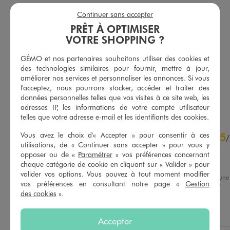
Continuer sans accepter
PRÊT À OPTIMISER
VOTRE SHOPPING ?
Tee-shirt manches longues à col Claudine fleuri fille
Tee-shirt manches longues avec motif sur l’avant fille - K-Pop Demon Hunters
6,99 €
12,99 €
GÉMO et nos partenaires souhaitons utiliser des cookies et
-50% sur le 2ème produit d'été
-50% sur le 2ème produit d'été
des technologies similaires pour fournir, mettre à jour,
5/5 de moyenne
améliorer nos services et personnaliser les annonces. Si vous
(4 avis)
l'acceptez, nous pourrons stocker, accéder et traiter des
AU PANIER
AU PANIER
AJOUTER
AJOUTER
données personnelles telles que vos visites à ce site web, les
adresses IP, les informations de votre compte utilisateur
telles que votre adresse e-mail et les identifiants des cookies.
4.6
Vous avez le choix d'« Accepter » pour consentir à ces
5
/
5
/
utilisations, de « Continuer sans accepter » pour vous y
Avis vérifié et récompensé
opposer ou de «
Paramétrer
» vos préférences concernant
Très agréable
chaque catégorie de cookie en cliquant sur « Valider » pour
valider vos options. Vous pouvez à tout moment modifier
Avis du
11/03/2026
, suite à une
vos préférences en consultant notre page «
Gestion
expérience du
26/02/2026
par
Basé sur
19
avis soumis à un
Isabelle A.
des cookies
».
contrôle
Voir tous les avis sur ce site
Utile
(0)
Signaler
Accepter
5
étoiles
15