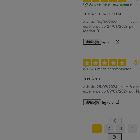
Avis vérifié et récompensé
Très bien pour le ski
Avis du
06/02/2026
, suite à une
expérience du
24/01/2026
par
Marion D.
Utile
(0)
Signaler
5
/
Avis vérifié et récompensé
Très bien
Avis du
28/09/2024
, suite à une
expérience du
09/09/2024
par
N.
Utile
(0)
Signaler
1
2
3
4