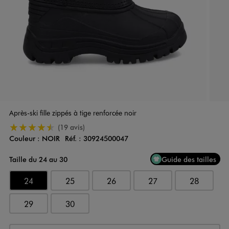
Après-ski fille zippés à tige renforcée noir
4.5/5 de moyenne
(19 avis)
Couleur :
NOIR
Réf. :
30924500047
Couleur
Choisissez votre Couleur
Taille du 24 au 30
Guide des tailles
24
25
26
27
28
29
30