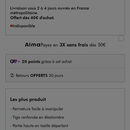
Livraison
Livraison sous 2 à 4 jours ouvrés en France
métropolitaine.
Offert dès 40€ d'achat.
Indisponible
Sélectionner l’option de livraison
Payez en
3X sans frais
dès 50€
+
20 points
grâce à cet achat
Retours
OFFERTS
30 jours
Les plus produit
Fermeture facile à manipuler
Tige renforcée en élastomère
Partie haute en textile déperlant