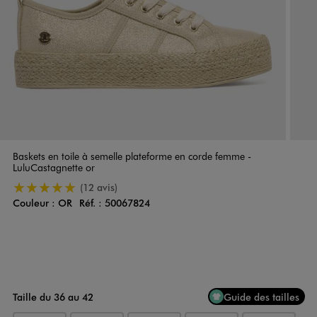
Baskets en toile à semelle plateforme en corde femme -
LuluCastagnette or
5/5 de moyenne
(12 avis)
Couleur :
OR
Réf. :
50067824
Couleur
Choisissez votre Couleur
Taille du 36 au 42
Guide des tailles