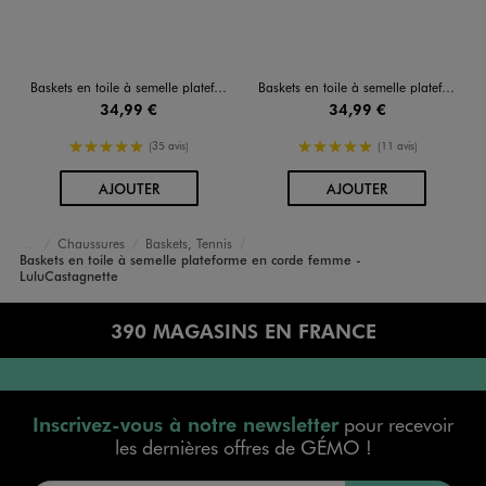
Baskets en toile à semelle plateforme en corde femme - LuluCastagnette
Baskets en toile à semelle plateforme en corde femme - LuluCastagnette
34,99 €
34,99 €
5/5 de moyenne
5/5 de moyenne
(35 avis)
(11 avis)
AU PANIER
AU PANIER
AJOUTER
AJOUTER
Chaussures
Baskets, Tennis
Femme
Baskets en toile à semelle plateforme en corde femme -
Accueil
LuluCastagnette
390 MAGASINS EN FRANCE
Inscrivez-vous à notre newsletter
pour recevoir
les dernières offres de GÉMO !