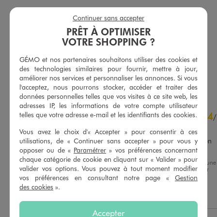
Continuer sans accepter
Foulard en maille gaufrée et pailletée femme
Tee-shirt à manches courtes avec finitions scintillantes femme
PRÊT À OPTIMISER
9,99 €
9,99 €
-70%
2,99 €
VOTRE SHOPPING ?
-50% sur le 2ème produit d'été
5/5 de moyenne
(28 avis)
5/5 de moyenne
GÉMO et nos partenaires souhaitons utiliser des cookies et
(616 avis)
des technologies similaires pour fournir, mettre à jour,
AU PANIER
AU PANIER
améliorer nos services et personnaliser les annonces. Si vous
AJOUTER
AJOUTER
l'acceptez, nous pourrons stocker, accéder et traiter des
données personnelles telles que vos visites à ce site web, les
adresses IP, les informations de votre compte utilisateur
4.8
telles que votre adresse e-mail et les identifiants des cookies.
4
/
5
/
Avis vérifié et récompensé
Vous avez le choix d'« Accepter » pour consentir à ces
utilisations, de « Continuer sans accepter » pour vous y
Parfait et avait été essayé en 
magasin
opposer ou de «
Paramétrer
» vos préférences concernant
chaque catégorie de cookie en cliquant sur « Valider » pour
Avis du
31/07/2026
, suite à une
Basé sur
12
avis soumis à un
valider vos options. Vous pouvez à tout moment modifier
expérience du
18/07/2026
par
contrôle
Natacha D.
vos préférences en consultant notre page «
Gestion
Voir tous les avis sur ce site
des cookies
».
Utile
(0)
Signaler
5
étoiles
10
4
étoiles
2
Accepter