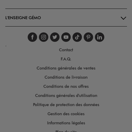
Goodays
L'ENSEIGNE GÉMO
Suivez-nous sur faceboo
Suivez-nous sur inst
Suivez-nous sur twi
Suivez-nous sur
Suivez-nous s
Suivez-nou
Suivez-
.
Contact
F.A.Q.
Conditions générales de ventes
Conditions de livraison
Conditions de nos offres
Conditions générales d'utilisation
Politique de protection des données
Gestion des cookies
Informations légales
Plan du site