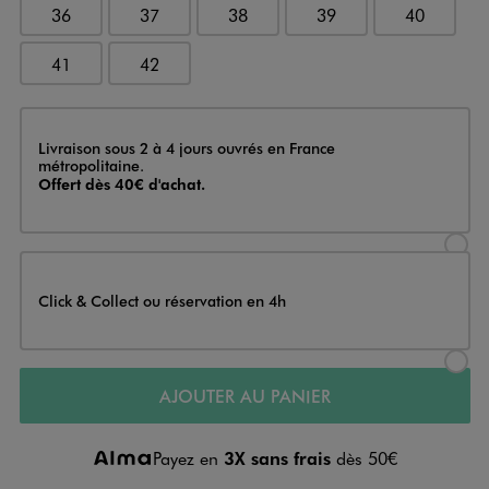
36
37
38
39
40
41
42
Livraison
Livraison sous 2 à 4 jours ouvrés en France
métropolitaine.
Offert dès 40€ d'achat.
Sélectionner l’option de livraison
Click & Collect ou réservation en 4h
Sélectionner l’option de livraiso
AJOUTER AU PANIER
Payez en
3X sans frais
dès 50€