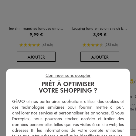
Tee-shirt manches longues ample à col Claudine en dentelle anglaise bébé fille
Legging long en coton stretch bébé fille
9,99 €
3,99 €
5/5 de moyenne
4.5/5 de moyenne
(53 avis)
(283 avis)
AU PANIER
AU PANIER
AJOUTER
AJOUTER
Continuer sans accepter
4.9
5
/
5
/
PRÊT À OPTIMISER
Avis vérifié et récompensé
VOTRE SHOPPING ?
Bien chaud et facile à enfiler.
GÉMO et nos partenaires souhaitons utiliser des cookies et
Avis du
01/02/2026
, suite à un
des technologies similaires pour fournir, mettre à jour,
30/12/2025
par
Marie Charlotte 
Basé sur
59
avis soumis à un
améliorer nos services et personnaliser les annonces. Si vous
contrôle
l'acceptez, nous pourrons stocker, accéder et traiter des
Utile
(0)
Signaler
Voir tous les avis sur ce site
données personnelles telles que vos visites à ce site web, les
adresses IP, les informations de votre compte utilisateur
5
étoiles
52
telles que votre adresse e-mail et les identifiants des cookies.