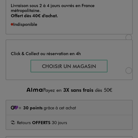
Livraison
Livraison sous 2 à 4 jours ouvrés en France
métropolitaine.
Offert dès 40€ d'achat.
Indisponible
Sélectionner l’option de livraison
Click & Collect ou réservation en 4h
Sélectionner l’option de livraiso
CHOISIR UN MAGASIN
Payez en
3X sans frais
dès 50€
+
30 points
grâce à cet achat
Retours
OFFERTS
30 jours