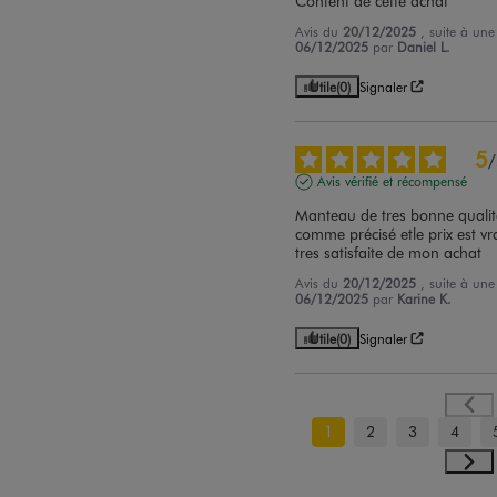
Content de cette achat
Avis du
20/12/2025
, suite à un
06/12/2025
par
Daniel L.
Utile
(0)
Signaler
5
/
Avis vérifié et récompensé
Manteau de tres bonne qualité
comme précisé etle prix est vra
tres satisfaite de mon achat
Avis du
20/12/2025
, suite à un
06/12/2025
par
Karine K.
Utile
(0)
Signaler
1
2
3
4