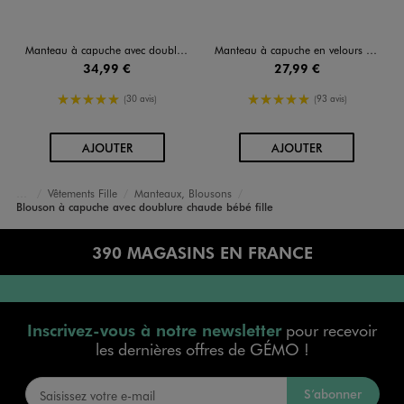
Manteau à capuche avec doublure velours bébé fille - LuluCastagnette
Manteau à capuche en velours doublure chaude bébé fille
34,99 €
27,99 €
5/5 de moyenne
5/5 de moyenne
(30 avis)
(93 avis)
AU PANIER
AU PANIER
AJOUTER
AJOUTER
Vêtements Fille
Manteaux, Blousons
Accueil
Bébé
Blouson à capuche avec doublure chaude bébé fille
390 MAGASINS EN FRANCE
Inscrivez-vous à notre newsletter
pour recevoir
les dernières offres de GÉMO !
S’abonner