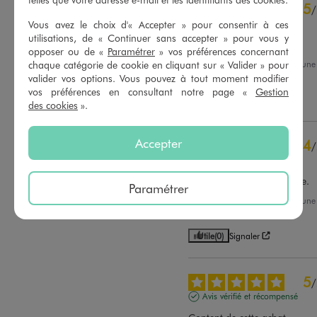
5
/
4
étoiles
7
Avis vérifié et récompensé
Vous avez le choix d'« Accepter » pour consentir à ces
3
étoiles
0
utilisations, de « Continuer sans accepter » pour vous y
2
étoiles
0
Très bien
opposer ou de «
Paramétrer
» vos préférences concernant
1
étoile
0
Avis du
17/01/2026
, suite à un
chaque catégorie de cookie en cliquant sur « Valider » pour
13/12/2025
par
Lou B.
valider vos options. Vous pouvez à tout moment modifier
Trier les avis
vos préférences en consultant notre page «
Gestion
Utile
(0)
Signaler
des cookies
».
Accepter
4
/
Avis vérifié et récompensé
Blouson de matière chaude.
Paramétrer
Avis du
17/01/2026
, suite à un
18/12/2025
par
Nathalie P.
Utile
(0)
Signaler
5
/
Avis vérifié et récompensé