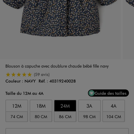
Blouson à capuche avec doublure chaude bébé fille navy
5/5 de moyenne
(59 avis)
Couleur :
NAVY
Réf. :
40319240028
Couleur
Choisissez votre Couleur
Taille du 12M au 4A
Guide des tailles
12M
18M
24M
3A
4A
74 CM
80 CM
86 CM
98 CM
104 CM