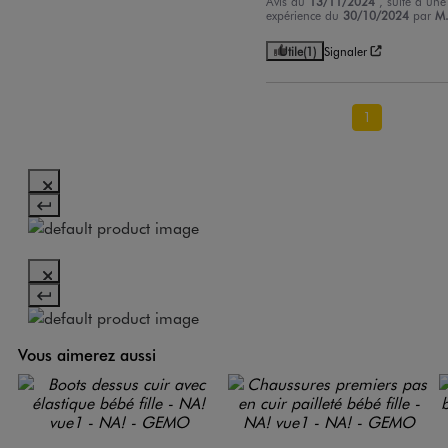
Avis du
13/11/2024
, suite à une
expérience du
30/10/2024
par
M
Utile
(1)
Signaler
1
Vous aimerez aussi