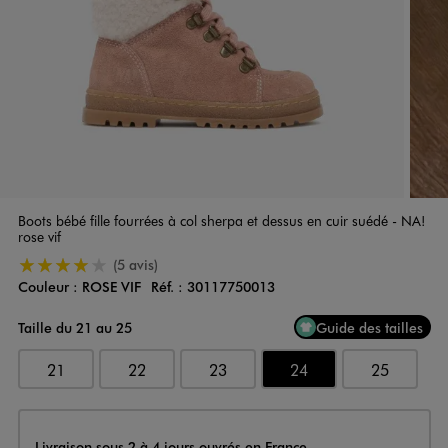
Boots bébé fille fourrées à col sherpa et dessus en cuir suédé - NA!
rose vif
4/5 de moyenne
(5 avis)
Couleur :
ROSE VIF
Réf. :
30117750013
Couleur
Choisissez votre Couleur
Taille du 21 au 25
Guide des tailles
21
22
23
24
25
Livraison
Livraison sous 2 à 4 jours ouvrés en France