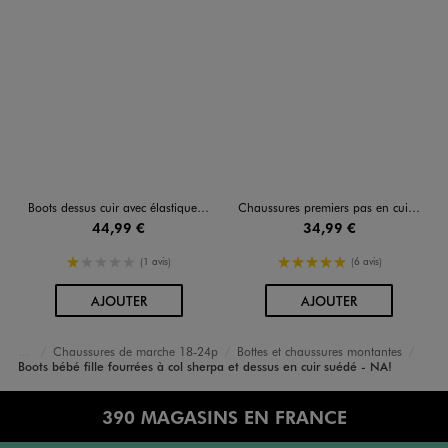
Boots dessus cuir avec élastique bébé fille - NA!
Chaussures premiers pas en cuir pailleté bébé fille - NA!
44,99 €
34,99 €
1/5 de moyenne
5/5 de moyenne
(1 avis)
(6 avis)
AU PANIER
AU PANIER
AJOUTER
AJOUTER
Chaussures de marche 18-24p
Bottes et chaussures montantes
Accueil
Bébé
Chaussures Fille
Boots bébé fille fourrées à col sherpa et dessus en cuir suédé - NA!
390 MAGASINS EN FRANCE