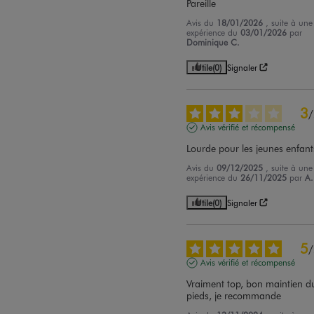
Pareille
Avis du
18/01/2026
, suite à une
expérience du
03/01/2026
par
Dominique C.
Utile
(0)
Signaler
3
/
Avis vérifié et récompensé
Lourde pour les jeunes enfant
Avis du
09/12/2025
, suite à une
expérience du
26/11/2025
par
A.
Utile
(0)
Signaler
5
/
Avis vérifié et récompensé
Vraiment top, bon maintien du
pieds, je recommande