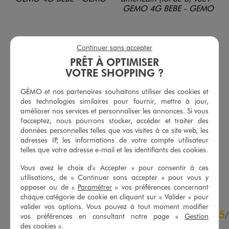
Continuer sans accepter
PRÊT À OPTIMISER
VOTRE SHOPPING ?
GÉMO et nos partenaires souhaitons utiliser des cookies et
des technologies similaires pour fournir, mettre à jour,
améliorer nos services et personnaliser les annonces. Si vous
Bodies manches longues bébé (lot de 3)
Body manches longues bébé garçon à message col américain (lot de 3)
l'acceptez, nous pourrons stocker, accéder et traiter des
9,99 €
9,99 €
données personnelles telles que vos visites à ce site web, les
adresses IP, les informations de votre compte utilisateur
5/5 de moyenne
5/5 de moyenne
(120 avis)
(220 avis)
telles que votre adresse e-mail et les identifiants des cookies.
Vous avez le choix d'« Accepter » pour consentir à ces
AU PANIER
AU PANIER
AJOUTER
AJOUTER
utilisations, de « Continuer sans accepter » pour vous y
opposer ou de «
Paramétrer
» vos préférences concernant
chaque catégorie de cookie en cliquant sur « Valider » pour
valider vos options. Vous pouvez à tout moment modifier
4.2
5
/
5
/
vos préférences en consultant notre page «
Gestion
Avis vérifié et récompensé
des cookies
».