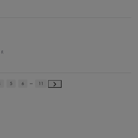
 F.
4
5
6
11