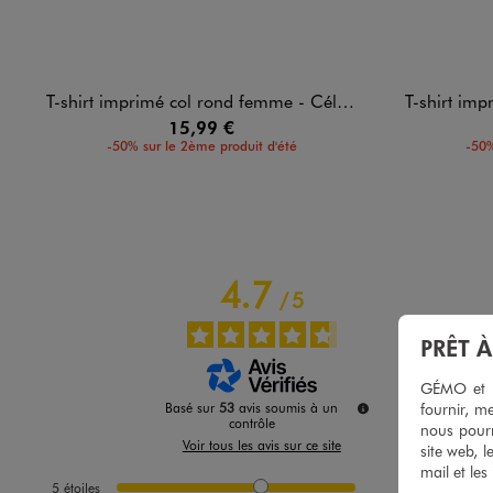
T-shirt imprimé col rond femme - Céline Dion
T-shirt impri
15,99 €
-50% sur le 2ème produit d'été
-50%
4.7
/
5
PRÊT 
GÉMO et no
fournir, me
Basé sur
53
avis soumis à un
contrôle
nous pourr
Voir tous les avis sur ce site
site web, l
mail et les
5
étoiles
39