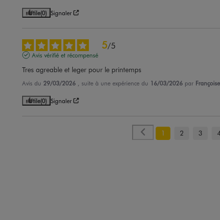
Utile
(0)
Signaler
5
/
5
Avis vérifié et récompensé
Tres agreable et leger pour le printemps
Avis du
29/03/2026
, suite à une expérience du
16/03/2026
par
Françoise
Utile
(0)
Signaler
1
2
3