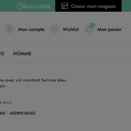
Besoin d'aide
Choisir mon magasin
0
Mon compte
Wishlist
Mon panier
DO
HOMME
re avec col montant femme bleu
ion
nne
3 avis)
Réf. :
40289240363
Couleur