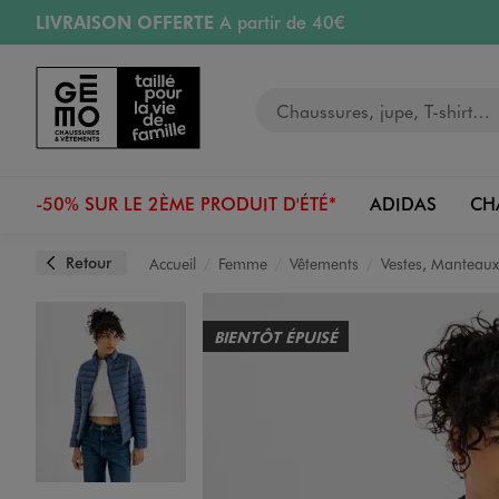
LIVRAISON OFFERTE
A partir de 40€
Aller au contenu principal
Aller à la navigation
RETRAIT ET LIVRAISON OFFERTE
en magasin
Votre recherche
RÉSERVATION GRATUITE
4h en magasin
Retours OFFERTS
pendant 30 jours
-50% SUR LE 2ÈME PRODUIT D'ÉTÉ*
ADIDAS
CH
Retour
Accueil
Femme
Vêtements
Vestes, Manteaux
BIENTÔT ÉPUISÉ
Image 1 sur 3