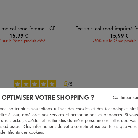
mé col rond femme - CELINE DION
Tee-shirt col rond imprimé femme - C
15,99 €
15,99 €
 sur le 2ème produit d'été
-50% sur le 2ème produit 
5
/
5
Avis vérifié et récompensé
À OPTIMISER VOTRE SHOPPING ?
Continuer sa
Très agréable à porter
Avis du
04/06/2026
, suite à une expérience du
22/05/2026
par
Jean Mar
s partenaires souhaitons utiliser des cookies et des technologies simi
ttre à jour, améliorer nos services et personnaliser les annonces. Si vous
Utile
(0)
Signaler
ons stocker, accéder et traiter des données personnelles telles que vos v
es adresses IP, les informations de votre compte utilisateur telles que votr
 identifiants des cookies.