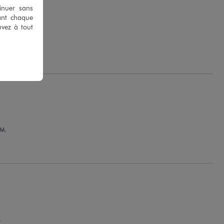
tinuer sans
ant chaque
uvez à tout
 V.
 M.
.