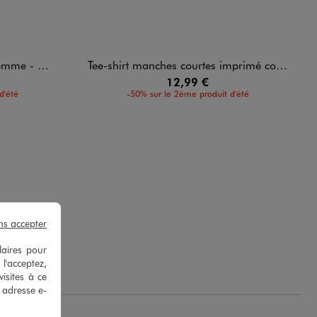
eline Dion
Tee-shirt manches courtes imprimé coupe oversize femme
12,99 €
d'été
-50% sur le 2ème produit d'été
ns accepter
ie D.
laires pour
 l'acceptez,
isites à ce
e adresse e-