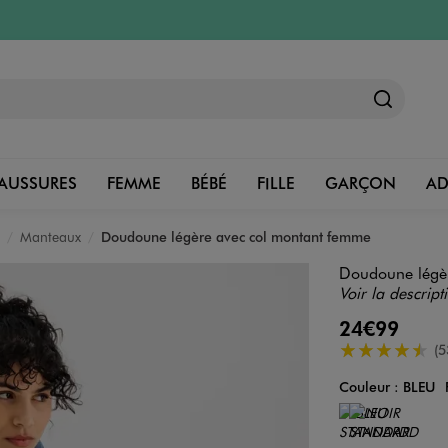
AUSSURES
FEMME
BÉBÉ
FILLE
GARÇON
A
Manteaux
Doudoune légère avec col montant femme
Doudoune légè
Voir la descript
24€99
4.5/5 de moye
(5
Couleur :
BLEU
Couleur
Choisissez votre 