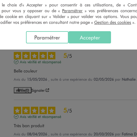
4
/
5
le choix d'« Accepter » pour consentir à ces utilisations, de « Con
Avis vérifié et récompensé
» pour vous y opposer ou de «
Paramétrer
» vos préférences concern
OUI TOP POUR MOI
de cookie en cliquant sur « Valider » pour valider vos options. Vous po
ifier vos préférences en consultant notre page «
Gestion des cookies
».
Avis du
01/06/2026
, suite à une expérience du
20/05/2026
par
Catherine
Utile
(0)
Signaler
Paramétrer
Accepter
5
/
5
Avis vérifié et récompensé
Belle couleur
Avis du
15/05/2026
, suite à une expérience du
02/05/2026
par
Nathalie
Utile
(0)
Signaler
5
/
5
Avis vérifié et récompensé
Très bon produit
Avis du
08/04/2026
, suite à une expérience du
20/03/2026
par
Fatima D