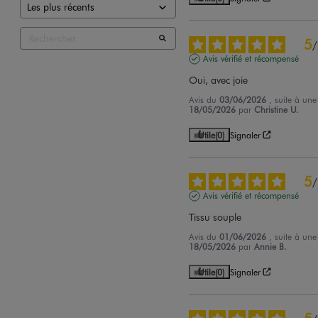
5
/
Avis vérifié et récompensé
Oui, avec joie
Avis du
03/06/2026
, suite à un
18/05/2026
par
Christine U.
Utile
(0)
Signaler
5
/
Avis vérifié et récompensé
Tissu souple
Avis du
01/06/2026
, suite à un
18/05/2026
par
Annie B.
Utile
(0)
Signaler
5