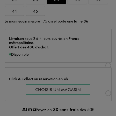
44
46
Le mannequin mesure 175 cm et porte une
taille 36
Livraison
Livraison sous 2 à 4 jours ouvrés en France
métropolitaine.
Offert dès 40€ d'achat.
Disponible
Sélectionner l’option de livraison
Click & Collect ou réservation en 4h
Sélectionner l’option de livraiso
CHOISIR UN MAGASIN
Payez en
3X sans frais
dès 50€