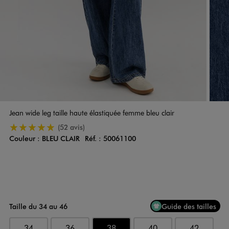
Jean wide leg taille haute élastiquée femme bleu clair
5/5 de moyenne
(52 avis)
Couleur :
BLEU CLAIR
Réf. :
50061100
Couleur
Choisissez votre Couleur
Taille du 34 au 46
Guide des tailles
34
36
38
40
42