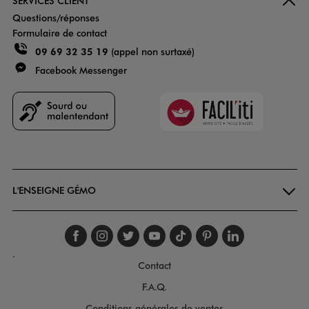
SERVICES CLIENT
Questions/réponses
Formulaire de contact
09 69 32 35 19
(appel non surtaxé)
Facebook Messenger
Faciliti
Goodays
L'ENSEIGNE GÉMO
Suivez-nous sur faceboo
Suivez-nous sur inst
Suivez-nous sur twi
Suivez-nous sur
Suivez-nous s
Suivez-nou
Suivez-
.
Contact
F.A.Q.
Conditions générales de ventes