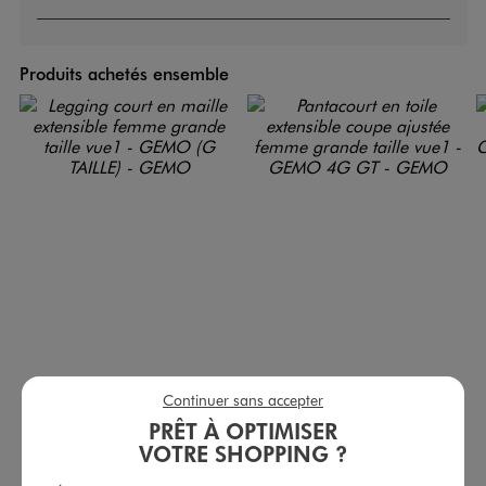
Produits achetés ensemble
Continuer sans accepter
Legging court en maille extensible femme grande taille
Pantacourt en toile extensible coupe ajustée femme grande taille
7,99 €
19,99 €
PRÊT À OPTIMISER
plus +
VOTRE SHOPPING ?
-50% sur le 2ème produit d'été
4.5/5 de moyenne
(244 avis)