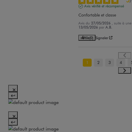
/
Avis vérifié et récompensé
Confortable et classe
Avis du
27/05/2026
, suite à un
13/05/2026
par
A.B.
Utile
(0)
Signaler
1
2
3
4