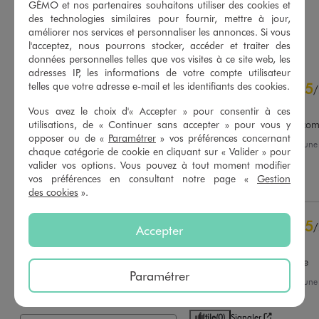
4.5/5 de moyenne
GÉMO et nos partenaires souhaitons utiliser des cookies et
(62 avis)
des technologies similaires pour fournir, mettre à jour,
AU PANIER
AU PANIER
améliorer nos services et personnaliser les annonces. Si vous
AJOUTER
AJOUTER
l'acceptez, nous pourrons stocker, accéder et traiter des
données personnelles telles que vos visites à ce site web, les
adresses IP, les informations de votre compte utilisateur
4.8
telles que votre adresse e-mail et les identifiants des cookies.
5
/
5
/
Avis vérifié et récompensé
Vous avez le choix d'« Accepter » pour consentir à ces
utilisations, de « Continuer sans accepter » pour vous y
Super jean,taille bien.je re
opposer ou de «
Paramétrer
» vos préférences concernant
Avis du
07/08/2026
, suite à un
chaque catégorie de cookie en cliquant sur « Valider » pour
25/07/2026
par
Patricia F.
Basé sur
53
avis soumis à un
valider vos options. Vous pouvez à tout moment modifier
contrôle
vos préférences en consultant notre page «
Gestion
Utile
(0)
Signaler
Voir tous les avis sur ce site
des cookies
».
5
étoiles
44
5
/
4
étoiles
8
Accepter
Avis vérifié et récompensé
3
étoiles
1
2
étoiles
0
Super pantalon confortable
Paramétrer
1
étoile
0
Avis du
11/06/2026
, suite à un
29/05/2026
par
Claudia M.
Trier les avis
Utile
(0)
Signaler