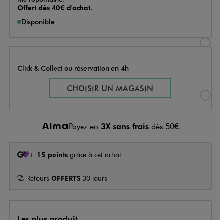
Offert dès 40€ d'achat.
Disponible
Sélectionner l’option de livraison
Click & Collect ou réservation en 4h
Sélectionner l’option de livraiso
CHOISIR UN MAGASIN
Payez en
3X sans frais
dès 50€
+
15 points
grâce à cet achat
Retours
OFFERTS
30 jours
Les plus produit