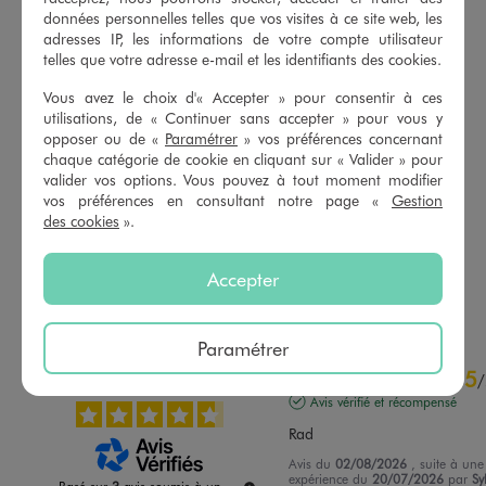
données personnelles telles que vos visites à ce site web, les
adresses IP, les informations de votre compte utilisateur
telles que votre adresse e-mail et les identifiants des cookies.
Vous avez le choix d'« Accepter » pour consentir à ces
utilisations, de « Continuer sans accepter » pour vous y
opposer ou de «
Paramétrer
» vos préférences concernant
chaque catégorie de cookie en cliquant sur « Valider » pour
Robe sans manches en jersey de coton imprimé fille
Imperméable à capuche avec imprimé animé fille qui change de couleur sous la pluie
valider vos options. Vous pouvez à tout moment modifier
5,99 €
27,99 €
vos préférences en consultant notre page «
Gestion
-50% sur le 2ème produit d'été
des cookies
».
5/5 de moyenne
(59 avis)
4.5/5 de moyenne
(54 avis)
Accepter
AU PANIER
AU PANIER
AJOUTER
AJOUTER
Paramétrer
4.7
5
/
5
/
Avis vérifié et récompensé
Rad
Avis du
02/08/2026
, suite à une
expérience du
20/07/2026
par
Sy