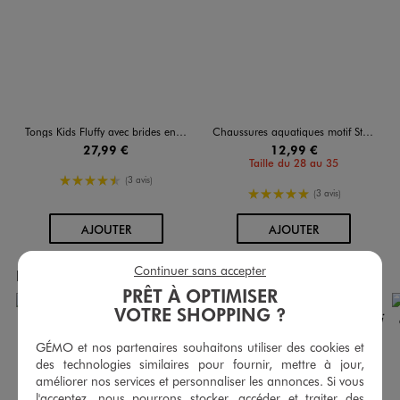
Tongs Kids Fluffy avec brides en velours fille - Havaianas
Chaussures aquatiques motif Stitch fille - Disney
27,99 €
12,99 €
Taille du 28 au 35
4.5/5 de moyenne
(3 avis)
5/5 de moyenne
(3 avis)
AU PANIER
AU PANIER
AJOUTER
AJOUTER
Continuer sans accepter
Produits achetés ensemble
PRÊT À OPTIMISER
VOTRE SHOPPING ?
GÉMO et nos partenaires souhaitons utiliser des cookies et
des technologies similaires pour fournir, mettre à jour,
améliorer nos services et personnaliser les annonces. Si vous
l'acceptez, nous pourrons stocker, accéder et traiter des