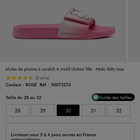
Mules de piscine à scratch à motif chaton fille - Hello Kitty rose
4.5/5 de moyenne
(3 avis)
Couleur :
ROSE
Réf. :
50073253
Couleur
Choisissez votre Couleur
Taille du 28 au 32
Guide des tailles
28
29
30
31
32
Livraison
Livraison sous 2 à 4 jours ouvrés en France
métropolitaine.