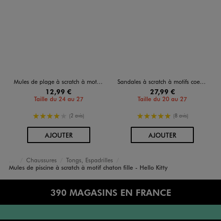
Mules de plage à scratch à motif chaton fille - Hello Kitty
Sandales à scratch à motifs coeurs et chaton fille - Hello Kitty
12,99 €
27,99 €
Taille du 24 au 27
Taille du 20 au 27
4/5 de moyenne
5/5 de moyenne
(2 avis)
(8 avis)
AU PANIER
AU PANIER
AJOUTER
AJOUTER
Chaussures
Tongs, Espadrilles
Accueil
Fille
Mules de piscine à scratch à motif chaton fille - Hello Kitty
390 MAGASINS EN FRANCE