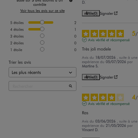
Basé sur
3
avis soumis à un
D.
contrôle
Voir tous les avis sur ce site
Utile
(0)
Signaler
5
étoiles
2
4
étoiles
1
5
/
3
étoiles
0
Avis vérifié et récompensé
2
étoiles
0
Très joli modele
1
étoile
0
Avis du
18/07/2026
, suite à une
Trier les avis
expérience du
05/07/2026
par
Martine S.
Utile
(0)
Signaler
4
/
Avis vérifié et récompensé
Ras
Avis du
03/06/2026
, suite à une
expérience du
21/05/2026
par
Vincent D.