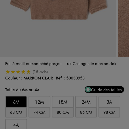
Pull à motif ourson bébé garçon - LuluCastagnette marron clair
5/5 de moyenne
(15 avis)
Couleur :
MARRON CLAIR
Réf. :
50030953
Couleur
Choisissez votre Couleur
Taille du 6M au 4A
Guide des tailles
6M
12M
18M
24M
3A
68 CM
74 CM
80 CM
86 CM
98 CM
4A