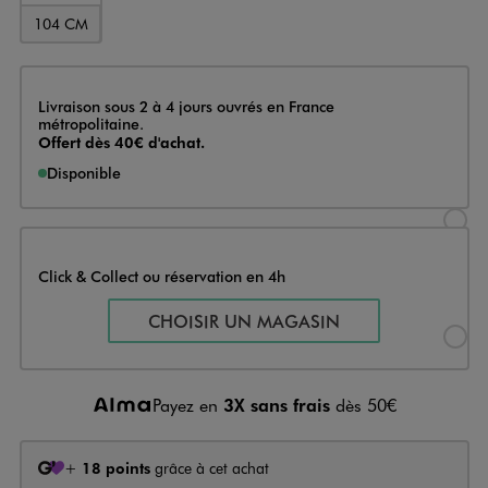
104 CM
Livraison
Livraison sous 2 à 4 jours ouvrés en France
métropolitaine.
Offert dès 40€ d'achat.
Disponible
Sélectionner l’option de livraison
Click & Collect ou réservation en 4h
Sélectionner l’option de livraiso
CHOISIR UN MAGASIN
Payez en
3X sans frais
dès 50€
+
18 points
grâce à cet achat