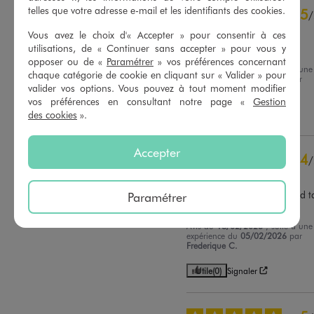
4
étoiles
3
telles que votre adresse e-mail et les identifiants des cookies.
5
/
3
étoiles
0
Avis vérifié et récompensé
Vous avez le choix d'« Accepter » pour consentir à ces
2
étoiles
0
utilisations, de « Continuer sans accepter » pour vous y
Doux ,taille correctement
1
étoile
0
opposer ou de «
Paramétrer
» vos préférences concernant
Avis du
23/02/2026
, suite à une
chaque catégorie de cookie en cliquant sur « Valider » pour
Trier les avis
expérience du
09/02/2026
par
valider vos options. Vous pouvez à tout moment modifier
Florence C.
vos préférences en consultant notre page «
Gestion
des cookies
».
Utile
(0)
Signaler
Accepter
4
/
Avis vérifié et récompensé
Très joli modèle. Bien chaud tai
Paramétrer
grand
Avis du
18/02/2026
, suite à une
expérience du
05/02/2026
par
Frederique C.
Utile
(0)
Signaler