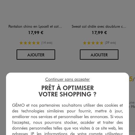
Pantalon chino en Lyocell et coton stretch bébé garçon - LuluCastagnette
Sweat col châle avec doublure chaude bébé garçon - LuluCastagnette
17,99 €
17,99 €
5/5 de moyenne
5/5 de moyenne
(14 avis)
(39 avis)
AU PANIER
AU PANIER
AJOUTER
AJOUTER
4.8
5
/
5
/
Continuer sans accepter
Avis vérifié et récompensé
PRÊT À OPTIMISER
VOTRE SHOPPING ?
Nickel
Avis du
26/03/2026
, suite à une
GÉMO et nos partenaires souhaitons utiliser des cookies et
expérience du
13/03/2026
par
Ha
Basé sur
15
avis soumis à un
des technologies similaires pour fournir, mettre à jour,
E.
contrôle
améliorer nos services et personnaliser les annonces. Si vous
Voir tous les avis sur ce site
Utile
(0)
Signaler
l'acceptez, nous pourrons stocker, accéder et traiter des
données personnelles telles que vos visites à ce site web, les
5
étoiles
12
adresses IP, les informations de votre compte utilisateur