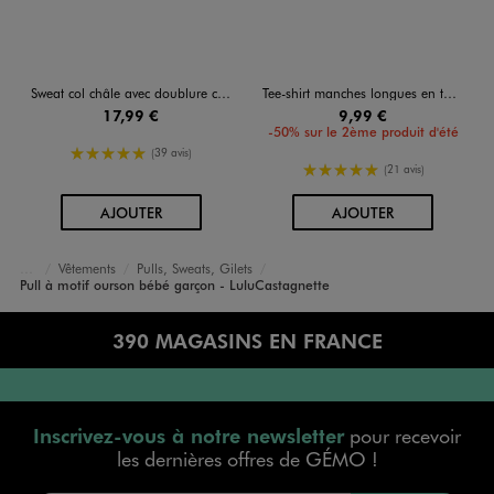
Sweat col châle avec doublure chaude bébé garçon - LuluCastagnette
Tee-shirt manches longues en twill jersey bébé garçon - LuluCastagnette
17,99 €
9,99 €
-50% sur le 2ème produit d'été
5/5 de moyenne
(39 avis)
5/5 de moyenne
(21 avis)
AU PANIER
AU PANIER
AJOUTER
AJOUTER
Vêtements
Pulls, Sweats, Gilets
Accueil
Bébé
Pull à motif ourson bébé garçon - LuluCastagnette
390 MAGASINS EN FRANCE
Inscrivez-vous à notre newsletter
pour recevoir
les dernières offres de GÉMO !