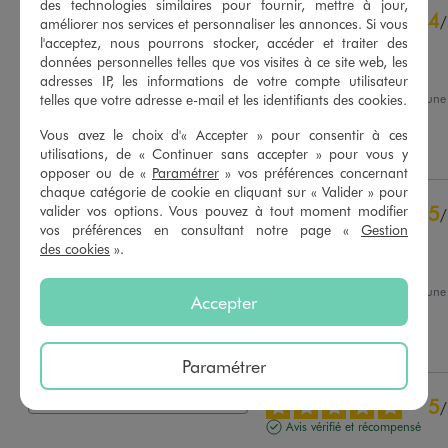
des technologies similaires pour fournir, mettre à jour,
4.8
4
/
5
/
améliorer nos services et personnaliser les annonces. Si vous
Avis vérifié et récompensé
l'acceptez, nous pourrons stocker, accéder et traiter des
données personnelles telles que vos visites à ce site web, les
Rien d'extraordinaire
adresses IP, les informations de votre compte utilisateur
telles que votre adresse e-mail et les identifiants des cookies.
Avis du
07/08/2026
, suite à un
25/07/2026
par
Michel T.
Basé sur
90
avis soumis à un
Vous avez le choix d'« Accepter » pour consentir à ces
contrôle
Utile
(0)
Signaler
utilisations, de « Continuer sans accepter » pour vous y
Voir tous les avis sur ce site
opposer ou de «
Paramétrer
» vos préférences concernant
chaque catégorie de cookie en cliquant sur « Valider » pour
5
étoiles
76
5
valider vos options. Vous pouvez à tout moment modifier
/
4
étoiles
12
vos préférences en consultant notre page «
Gestion
Avis vérifié et récompensé
3
étoiles
1
des cookies
».
2
étoiles
0
Je suis satisfaite
1
étoile
1
Avis du
06/08/2026
, suite à un
Accepter
24/07/2026
par
Nadia B.
Trier les avis
Utile
(0)
Signaler
Paramétrer
5
/
Avis vérifié et récompensé