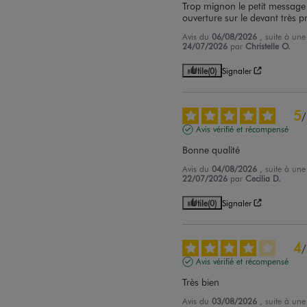
Trop mignon le petit message
ouverture sur le devant très p
Avis du
06/08/2026
, suite à un
24/07/2026
par
Christelle O.
Utile
(0)
Signaler
5
/
Avis vérifié et récompensé
Bonne qualité
Avis du
04/08/2026
, suite à un
22/07/2026
par
Cecilia D.
Utile
(0)
Signaler
4
/
Avis vérifié et récompensé
Très bien
Avis du
03/08/2026
, suite à un