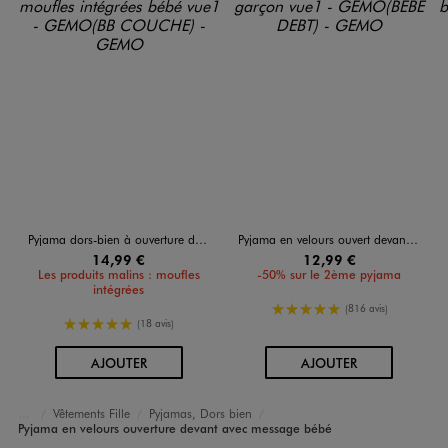
Pyjama dors-bien à ouverture devant avec moufles intégrées bébé
Pyjama en velours ouvert devant motif renard bébé garçon
14,99 €
12,99 €
Les produits malins : moufles
-50% sur le 2ème pyjama
intégrées
5/5 de moyenne
(816 avis)
5/5 de moyenne
(18 avis)
AU PANIER
AU PANIER
AJOUTER
AJOUTER
Vêtements Fille
Pyjamas, Dors bien
Accueil
Bébé
Pyjama en velours ouverture devant avec message bébé