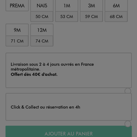
PREMA
NAIS
1M
3M
6M
50 CM
53 CM
59 CM
68 CM
9M
12M
71 CM
74 CM
Livraison
Livraison sous 2 à 4 jours ouvrés en France
métropolitaine.
Offert dès 40€ d'achat.
Sélectionner l’option de livraison
Click & Collect ou réservation en 4h
Sélectionner l’option de livraiso
AJOUTER AU PANIER