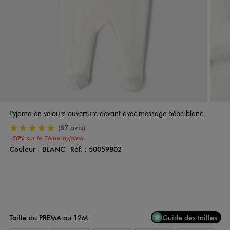
Pyjama en velours ouverture devant avec message bébé blanc
5/5 de moyenne
(87 avis)
-50% sur le 2ème pyjama
Couleur :
BLANC
Réf. :
50059802
Couleur
Choisissez votre Couleur
Taille du PREMA au 12M
Guide des tailles