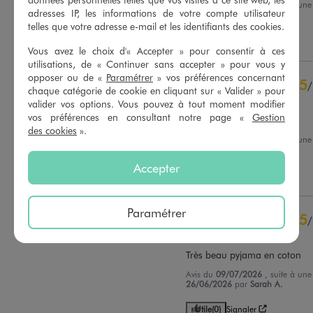
Avis du
03/08/2026
, suite à un
adresses IP, les informations de votre compte utilisateur
07/07/2026
par
Anna F.
Basé sur
34
avis soumis à un
telles que votre adresse e-mail et les identifiants des cookies.
contrôle
Utile
(0)
Signaler
Voir tous les avis sur ce site
Vous avez le choix d'« Accepter » pour consentir à ces
utilisations, de « Continuer sans accepter » pour vous y
5
étoiles
30
opposer ou de «
Paramétrer
» vos préférences concernant
5
/
4
étoiles
4
chaque catégorie de cookie en cliquant sur « Valider » pour
Avis vérifié et récompensé
3
étoiles
0
valider vos options. Vous pouvez à tout moment modifier
vos préférences en consultant notre page «
Gestion
2
étoiles
0
Un pyjashort bien coupé.
des cookies
».
1
étoile
0
Avis du
14/07/2026
, suite à un
15/06/2026
par
Virginie D.
Trier les avis
Accepter
Utile
(0)
Signaler
Paramétrer
5
/
Avis vérifié et récompensé
Très beau pyjama en coton
Avis du
09/07/2026
, suite à un
26/06/2026
par
Sarah A.
Utile
(0)
Signaler