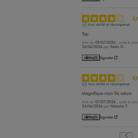
4
/
Avis vérifié et récompensé
Top
Avis du
09/07/2026
, suite à un
26/06/2026
par
Kevin G.
Utile
(0)
Signaler
4
/
Avis vérifié et récompensé
Magnifique mon fils adore
Avis du
07/07/2026
, suite à un
24/06/2026
par
Natacha T.
Utile
(0)
Signaler