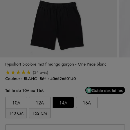
Pyjashort bicolore motif manga garçon - One Piece blanc
5/5 de moyenne
(34 avis)
Couleur :
BLANC
Réf. :
40652650140
Couleur
Choisissez votre Couleur
Taille du 10A au 16A
Guide des tailles
10A
12A
14A
16A
140 CM
152 CM