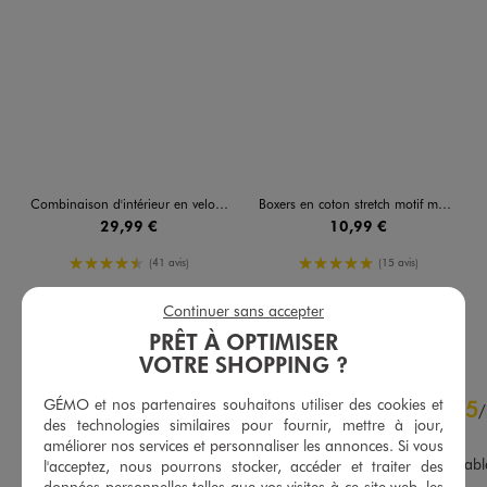
Combinaison d'intérieur en velours moelleux enfant - One Piece
Boxers en coton stretch motif manga garçon (lot de 2) - One Piece
29,99 €
10,99 €
4.5/5 de moyenne
5/5 de moyenne
(41 avis)
(15 avis)
Continuer sans accepter
AU PANIER
AU PANIER
AJOUTER
AJOUTER
PRÊT À OPTIMISER
VOTRE SHOPPING ?
4.9
GÉMO et nos partenaires souhaitons utiliser des cookies et
5
/
5
/
des technologies similaires pour fournir, mettre à jour,
Avis vérifié et récompensé
améliorer nos services et personnaliser les annonces. Si vous
Un joli pyjama très confortabl
l'acceptez, nous pourrons stocker, accéder et traiter des
données personnelles telles que vos visites à ce site web, les