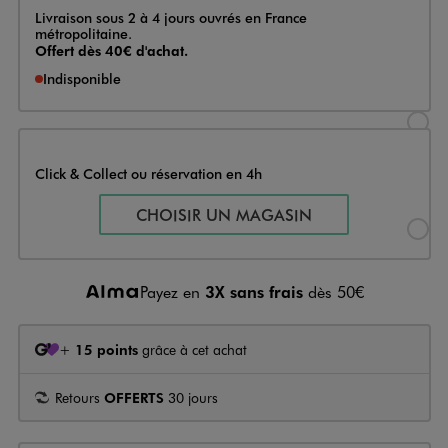
Livraison
Livraison sous 2 à 4 jours ouvrés en France
métropolitaine.
Offert dès 40€ d'achat.
Indisponible
Sélectionner l’option de livraison
Click & Collect ou réservation en 4h
Sélectionner l’option de livraiso
CHOISIR UN MAGASIN
Payez en
3X sans frais
dès 50€
+
15 points
grâce à cet achat
Retours
OFFERTS
30 jours