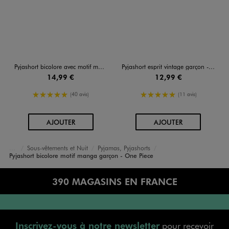
Pyjashort bicolore avec motif manga garçon - One Piece
Pyjashort esprit vintage garçon - Camps United
14,99 €
12,99 €
5/5 de moyenne
5/5 de moyenne
(40 avis)
(11 avis)
AU PANIER
AU PANIER
AJOUTER
AJOUTER
Sous-vêtements et Nuit
Pyjamas, Pyjashorts
Accueil
Garçon
Pyjashort bicolore motif manga garçon - One Piece
390 MAGASINS EN FRANCE
Inscrivez-vous à notre newsletter
pour recevoir