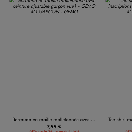
Bermuda en maille molletonnée avec ceinture ajustable garçon
Tee-shirt manches 
7,99 €
-50% sur le 2ème produit d'été
-50%