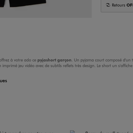
Retours
OF
offrez à votre ado ce
pyjashort garçon
. Un pyjama court composé d'un te
mprimé jeu vidéo avec de subtils reflets très design. Le short un s'affiche
ques