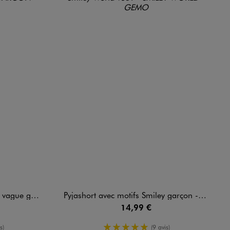
gue garçon
Pyjashort avec motifs Smiley garçon - Smiley World
14,99 €
enne
5/5 de moyenne
s)
(9 avis)