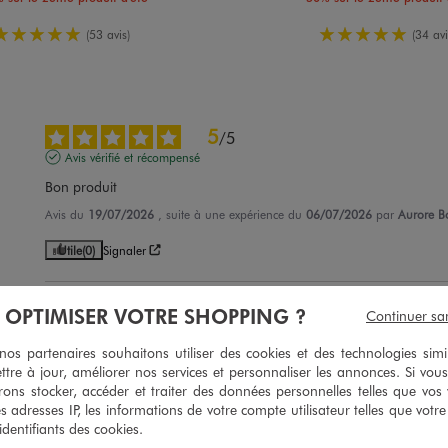
5/5 de moyenne
5/5 de moy
(53 avis)
(34 avi
5
/
5
Avis vérifié et récompensé
Bon produit
Avis du
19/07/2026
, suite à une expérience du
06/07/2026
par
Aurore B
Utile
(0)
Signaler
5
À OPTIMISER VOTRE SHOPPING ?
Continuer sa
/
5
Avis vérifié et récompensé
s partenaires souhaitons utiliser des cookies et des technologies simi
confortable
ttre à jour, améliorer nos services et personnaliser les annonces. Si vous
ons stocker, accéder et traiter des données personnelles telles que vos v
Avis du
08/07/2026
, suite à une expérience du
25/06/2026
par
Maggy R.
es adresses IP, les informations de votre compte utilisateur telles que votr
 identifiants des cookies.
Utile
(0)
Signaler