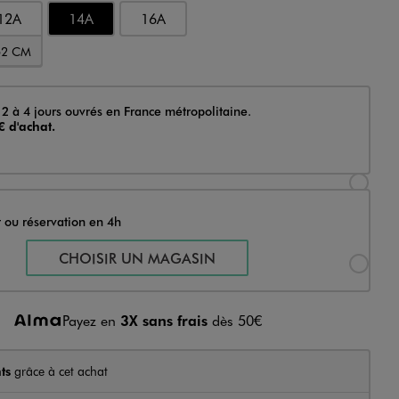
12A
14A
16A
52 CM
 2 à 4 jours ouvrés en France métropolitaine.
€ d'achat.
Sélectionner l’option de livraison « Livraison
t ou réservation en 4h
Sélectionner l’option de livraison « Retrait 
CHOISIR UN MAGASIN
Payez en
3X sans frais
dès 50€
ts
grâce à cet achat