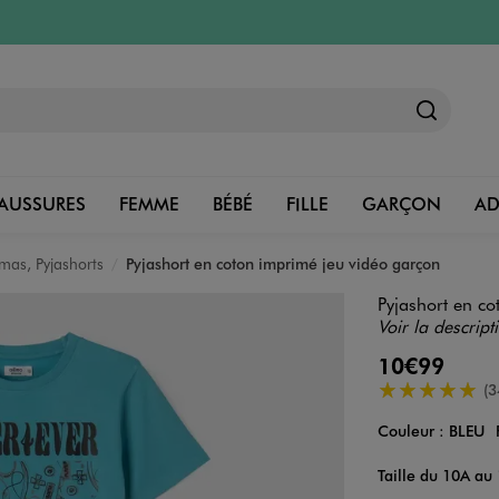
AUSSURES
FEMME
BÉBÉ
FILLE
GARÇON
A
mas, Pyjashorts
Pyjashort en coton imprimé jeu vidéo garçon
Pyjashort en c
Voir la descript
10€99
5/5 de moyenn
(3
Couleur :
BLEU
Couleur
Choisissez votre 
Taille du 10A au