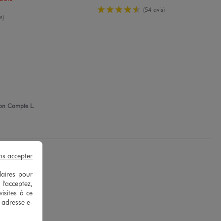
4.5/5 de moyenne
(54 avis)
enne
s)
on Compte L.
ns accepter
laires pour
 l'acceptez,
isites à ce
e adresse e-