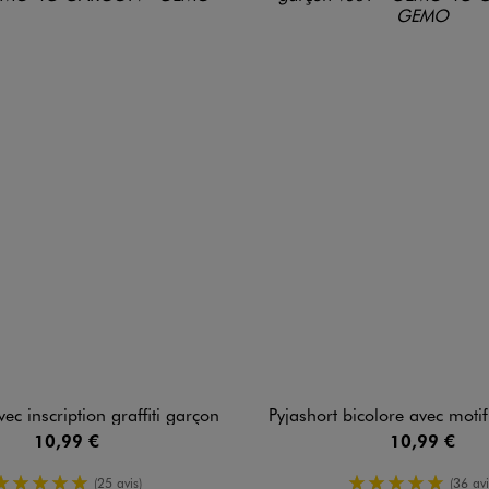
vec inscription graffiti garçon
Pyjashort bicolore avec motif va
10,99 €
10,99 €
5/5 de moyenne
5/5 de moy
(25 avis)
(36 avi