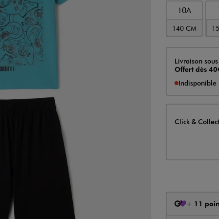
10A
140 CM
1
Livraison
Livraison sous
Offert dès 40
Indisponible
Click & Collec
+
11 poin