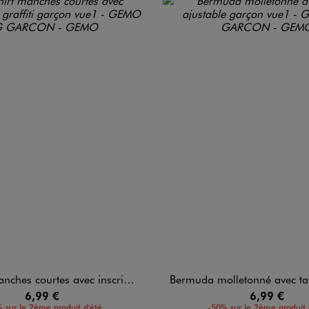
courtes avec inscriptions graffiti garçon
Bermuda molletonné avec taille ajust
6,99 €
6,99 €
 sur le 2ème produit d'été
-50% sur le 2ème produit 