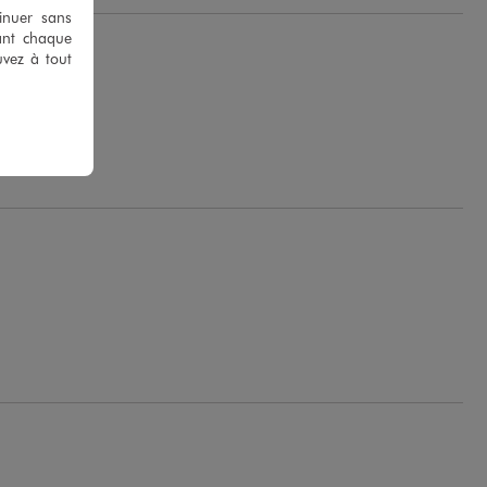
tinuer sans
ant chaque
uvez à tout