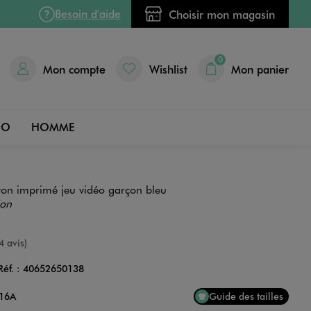
Besoin d'aide
Choisir mon magasin
0
Mon compte
Wishlist
Mon panier
DO
HOMME
oton imprimé jeu vidéo garçon bleu
ion
e
4 avis)
Réf. :
40652650138
Couleur
 16A
Guide des tailles