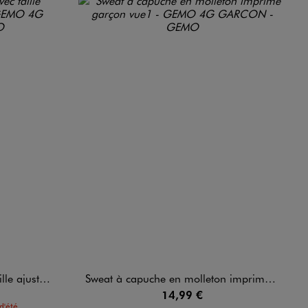
able garçon
Sweat à capuche en molleton imprimé garçon
14,99 €
d'été