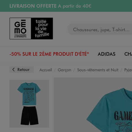
LIVRAISON OFFERTE
A partir de 40€
Aller au contenu principal
Aller à la navigation
RETRAIT ET LIVRAISON OFFERTE
en magasin
Votre recherche
RÉSERVATION GRATUITE
4h en magasin
Retours OFFERTS
pendant 30 jours
-50% SUR LE 2ÈME PRODUIT D'ÉTÉ*
ADIDAS
CH
Retour
Accueil
Garçon
Sous-vêtements et Nuit
Pyja
Image 1 sur 3