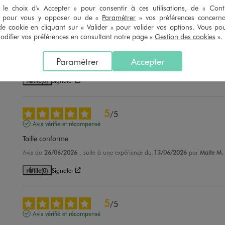
le choix d'« Accepter » pour consentir à ces utilisations, de « Con
» pour vous y opposer ou de «
Paramétrer
» vos préférences concern
5
/
5
de cookie en cliquant sur « Valider » pour valider vos options. Vous po
Avis vérifié et récompensé
ifier vos préférences en consultant notre page «
Gestion des cookies
».
qualité prix impeccable
Paramétrer
Accepter
Avis du
07/07/2026
, suite à une expérience du
24/06/2026
par
D.L.
Utile
(0)
Signaler
5
/
5
Avis vérifié et récompensé
Taille conforme
Avis du
26/06/2026
, suite à une expérience du
13/06/2026
par
Maite M.
Utile
(0)
Signaler
5
/
5
Avis vérifié et récompensé