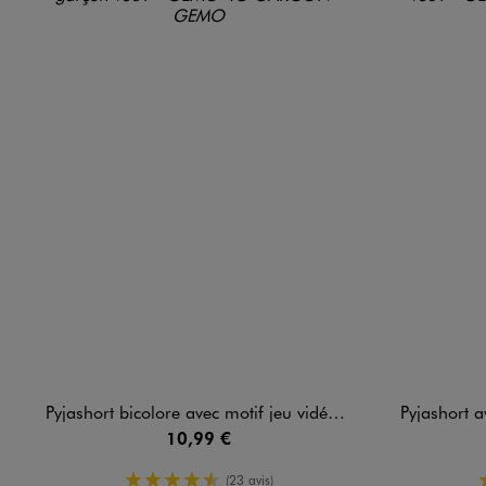
Pyjashort bicolore avec motif jeu vidéo garçon
Pyjashort a
10,99 €
4.5/5 de moyenne
(23 avis)