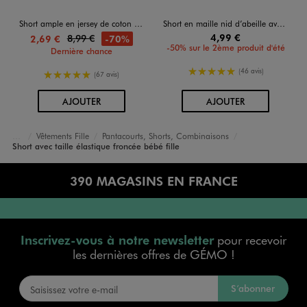
Short ample en jersey de coton bébé fille (lot de 2)
Short en maille nid d’abeille avec volants bébé fille
4,99 €
8,99 €
-70%
2,69 €
-50% sur le 2ème produit d'été
Dernière chance
5/5 de moyenne
(46 avis)
5/5 de moyenne
(67 avis)
AU PANIER
AU PANIER
AJOUTER
AJOUTER
Vêtements Fille
Pantacourts, Shorts, Combinaisons
Accueil
Bébé
Short avec taille élastique froncée bébé fille
390 MAGASINS EN FRANCE
Inscrivez-vous à notre newsletter
pour recevoir
les dernières offres de GÉMO !
S’abonner