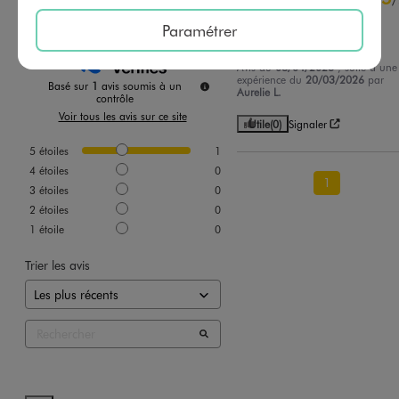
Avis vérifié et récompensé
Paramétrer
Très confortable !
Avis du
08/04/2026
, suite à une
expérience du
20/03/2026
par
Basé sur
1
avis soumis à un
Aurelie L.
contrôle
Voir tous les avis sur ce site
Utile
(0)
Signaler
5
étoiles
1
4
étoiles
0
1
3
étoiles
0
2
étoiles
0
1
étoile
0
Trier les avis