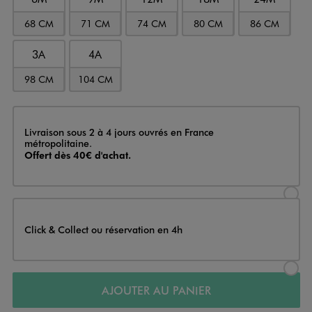
68 CM
71 CM
74 CM
80 CM
86 CM
3A
4A
98 CM
104 CM
Livraison
Livraison sous 2 à 4 jours ouvrés en France
métropolitaine.
Offert dès 40€ d'achat.
Sélectionner l’option de livraison
Click & Collect ou réservation en 4h
Sélectionner l’option de livraiso
AJOUTER AU PANIER