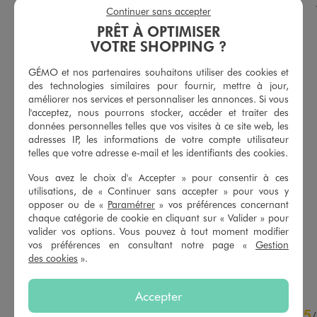
Continuer sans accepter
PRÊT À OPTIMISER
VOTRE SHOPPING ?
GÉMO et nos partenaires souhaitons utiliser des cookies et
des technologies similaires pour fournir, mettre à jour,
améliorer nos services et personnaliser les annonces. Si vous
l'acceptez, nous pourrons stocker, accéder et traiter des
données personnelles telles que vos visites à ce site web, les
adresses IP, les informations de votre compte utilisateur
telles que votre adresse e-mail et les identifiants des cookies.
Vous avez le choix d'« Accepter » pour consentir à ces
Tee-shirt à manches courtes en maille côtelée bébé fille
Tee-shirt manches courtes avec haut brodé bébé fille
utilisations, de « Continuer sans accepter » pour vous y
3,99 €
5,99 €
opposer ou de «
Paramétrer
» vos préférences concernant
chaque catégorie de cookie en cliquant sur « Valider » pour
5/5 de moyenne
5/5 de moyenne
(55 avis)
(2 avis)
valider vos options. Vous pouvez à tout moment modifier
vos préférences en consultant notre page «
Gestion
des cookies
».
AU PANIER
AU PANIER
AJOUTER
AJOUTER
Accepter
5
5
/
5
/