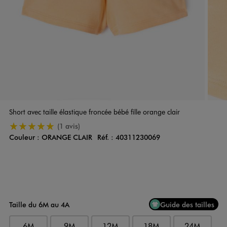
Short avec taille élastique froncée bébé fille orange clair
5/5 de moyenne
(1 avis)
Couleur :
ORANGE CLAIR
Réf. :
40311230069
Couleur
Choisissez votre Couleur
Taille du 6M au 4A
Guide des tailles
6M
9M
12M
18M
24M