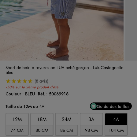
Short de bain à rayures anti UV bébé garçon - LuluCastagnette
bleu
5/5 de moyenne
(8 avis)
-50% sur le 2ème produit d'été
Couleur :
BLEU
Réf. :
50069918
Couleur
Choisissez votre Couleur
Taille du 12M au 4A
Guide des tailles
12M
18M
24M
3A
4A
74 CM
80 CM
86 CM
98 CM
104 CM