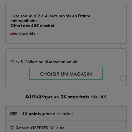
Livraison
Livraison sous 2 à 4 jours ouvrés en France
métropolitaine.
Offert dès 40€ d'achat.
Indisponible
Sélectionner l’option de livraison
Click & Collect ou réservation en 4h
Sélectionner l’option de livraiso
CHOISIR UN MAGASIN
Payez en
3X sans frais
dès 50€
+
13 points
grâce à cet achat
Retours
OFFERTS
30 jours