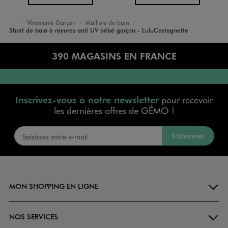
Vêtements Garçon
Maillots de bain
Accueil
Bébé
Short de bain à rayures anti UV bébé garçon - LuluCastagnette
390 MAGASINS EN FRANCE
Inscrivez-vous à notre newsletter
pour recevoir
les dernières offres de GÉMO !
S’abonner
MON SHOPPING EN LIGNE
NOS SERVICES