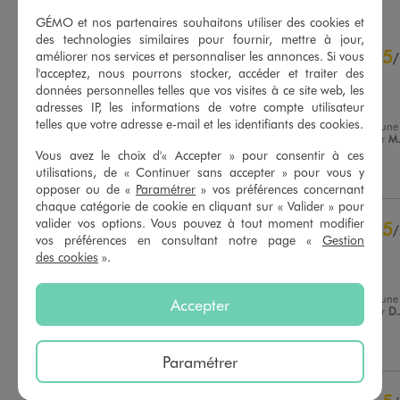
GÉMO et nos partenaires souhaitons utiliser des cookies et
des technologies similaires pour fournir, mettre à jour,
4.9
5
/
5
améliorer nos services et personnaliser les annonces. Si vous
/
l'acceptez, nous pourrons stocker, accéder et traiter des
Avis vérifié et récompensé
données personnelles telles que vos visites à ce site web, les
parfait
adresses IP, les informations de votre compte utilisateur
telles que votre adresse e-mail et les identifiants des cookies.
Avis du
31/07/2026
, suite à une
expérience du
18/07/2026
par
M
Basé sur
8
avis soumis à un
Vous avez le choix d'« Accepter » pour consentir à ces
contrôle
Utile
(0)
Signaler
utilisations, de « Continuer sans accepter » pour vous y
Voir tous les avis sur ce site
opposer ou de «
Paramétrer
» vos préférences concernant
chaque catégorie de cookie en cliquant sur « Valider » pour
5
étoiles
7
valider vos options. Vous pouvez à tout moment modifier
5
/
4
étoiles
1
vos préférences en consultant notre page «
Gestion
Avis vérifié et récompensé
3
étoiles
0
des cookies
».
2
étoiles
0
Magnifique
1
étoile
0
Avis du
24/07/2026
, suite à une
Accepter
expérience du
11/07/2026
par
D.
Trier les avis
Utile
(0)
Signaler
Paramétrer