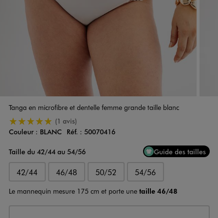
Tanga en microfibre et dentelle femme grande taille blanc
5/5 de moyenne
(1 avis)
Couleur :
BLANC
Réf. :
50070416
Couleur
Choisissez votre Couleur
Taille du 42/44 au 54/56
Guide des tailles
42/44
46/48
50/52
54/56
Le mannequin mesure 175 cm et porte une
taille 46/48