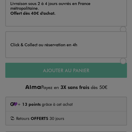
Livraison
Livraison sous 2 à 4 jours ouvrés en France
métropolitaine.
Offert dès 40€ d'achat.
Sélectionner l’option de livraison
Click & Collect ou réservation en 4h
Sélectionner l’option de livraiso
AJOUTER AU PANIER
Payez en
3X sans frais
dès 50€
+
13 points
grâce à cet achat
Retours
OFFERTS
30 jours