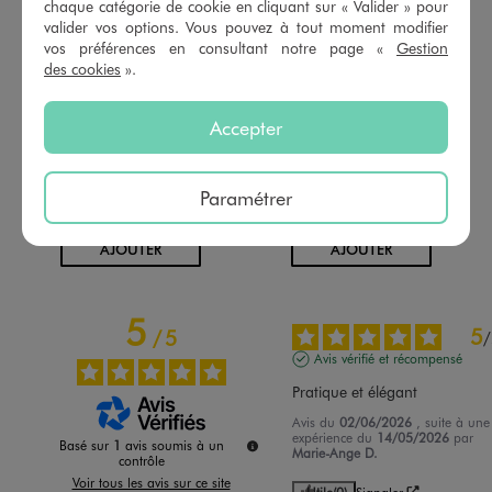
chaque catégorie de cookie en cliquant sur « Valider » pour
valider vos options. Vous pouvez à tout moment modifier
vos préférences en consultant notre page «
Gestion
des cookies
».
Accepter
Soutien-gorge emboitant en dentelle femme grande taille
Soutien-gorge emboitant à coques fines femme grande taille
17,99 €
19,99 €
4.5/5 de moyenne
4.5/5 de moyenne
(20 avis)
(18 avis)
Paramétrer
AU PANIER
AU PANIER
AJOUTER
AJOUTER
5
5
/
5
/
Avis vérifié et récompensé
Pratique et élégant
Avis du
02/06/2026
, suite à une
expérience du
14/05/2026
par
Basé sur
1
avis soumis à un
Marie-Ange D.
contrôle
Voir tous les avis sur ce site
Utile
(0)
Signaler