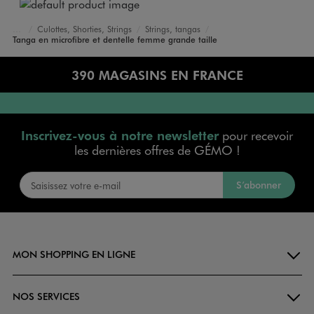
Culottes, Shorties, Strings
Strings, tangas
Accueil
Femme
Lingerie
Tanga en microfibre et dentelle femme grande taille
390 MAGASINS EN FRANCE
Inscrivez-vous à notre newsletter
pour recevoir
les dernières offres de GÉMO !
S’abonner
MON SHOPPING EN LIGNE
NOS SERVICES