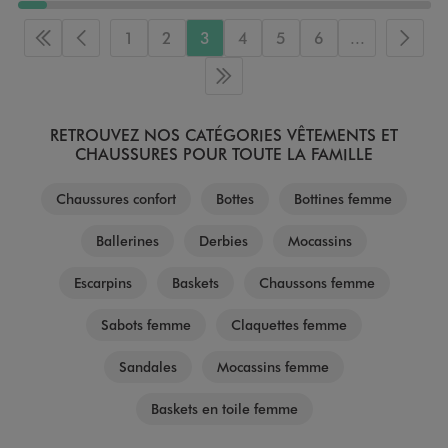
1
2
3
4
5
6
...
Première page
Page précédente
Page 
Dernière page
RETROUVEZ NOS CATÉGORIES VÊTEMENTS ET
CHAUSSURES POUR TOUTE LA FAMILLE
Chaussures confort
Bottes
Bottines femme
Ballerines
Derbies
Mocassins
Escarpins
Baskets
Chaussons femme
Sabots femme
Claquettes femme
Sandales
Mocassins femme
Baskets en toile femme