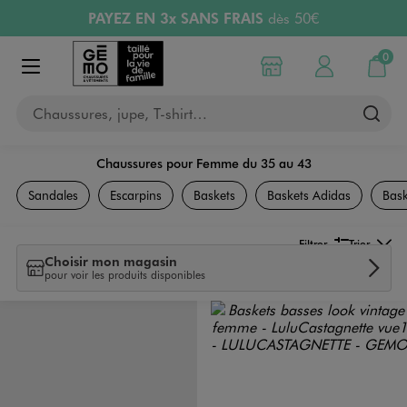
PAYEZ EN 3x SANS FRAIS
dès 50€
Aller au contenu principal
Aller à la navigation
Retours OFFERTS
pendant 30 jours
LIVRAISON OFFERTE
A partir de 40€
0
Choisir mon magasin
Mon compte
Mon pa
Afficher le menu
Chaussures, jupe, T-shirt…
Chaussures pour Femme du 35 au 43
Chaussures
Sandales
Escarpins
Baskets
Baskets Adidas
Bask
Filtrer
Trier
Choisir mon magasin
pour voir les produits disponibles