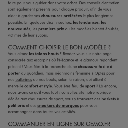
faire pour vous guider dans votre achat. Des conseils d'entretien
sont également présents pour chaque produit, afin de vous
aider à garder vos
chaussures préférées
le plus longtemps
possible. En quelques clics, visualisez
les tendances
,
les
nouveautés
, les
premiers prix
ou les modèles bientôt épuisés,
victimes de leur succès.
COMMENT CHOISIR LE BON MODÈLE ?
Vous aimez
les talons hauts
? Rendez-vous sur notre page
consacrée aux
escarpins
où l'élégance et le glamour répondent
présent ! Vous êtes à la recherche d'une
chaussure facile à
porter
au quotidien, mais néanmoins féminine ? Optez pour
nos
ballerines
ou nos boots, selon la saison, qui allient à
merveille
confort et style
. Vous êtes féru de
sport
? Là encore,
nous avons ce qu'il vous faut : consultez vite notre rubrique
dédiée aux chaussures de sport, vous y trouverez des
baskets à
petit prix
et des
sneakers de marques
pour vous
accompagner dans toutes vos activités.
COMMANDER EN LIGNE SUR GEMO.FR