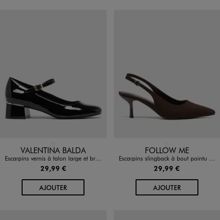
Disponible en 1 coloris
Disponible en 1 coloris
NOIR STANDARD
MARRON STANDARD
VALENTINA BALDA
FOLLOW ME
Escarpins vernis à talon large et bride femme - Valentina Baldano
Escarpins slingback à bout pointu et kitten heels femme - Follow Me
29,99 €
29,99 €
AU PANIER
AU PANIER
AJOUTER
AJOUTER