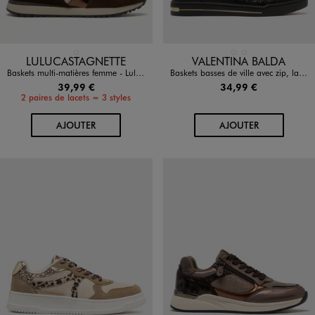
Disponible en 1 coloris
Disponible en 2 coloris
MARRON FONCE
MARRON CLAIR
NOIR STANDARD
LULUCASTAGNETTE
VALENTINA BALDA
Baskets multi-matières femme - LuluCastagnette
Baskets basses de ville avec zip, lacets et détails girly femme
39,99 €
34,99 €
2 paires de lacets = 3 styles
AU PANIER
AU PANIER
AJOUTER
AJOUTER