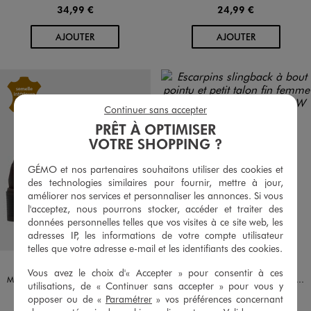
34,99 €
24,99 €
AU PANIER
AU PANIER
AJOUTER
AJOUTER
Continuer sans accepter
PRÊT À OPTIMISER
VOTRE SHOPPING ?
GÉMO et nos partenaires souhaitons utiliser des cookies et
des technologies similaires pour fournir, mettre à jour,
améliorer nos services et personnaliser les annonces. Si vous
l'acceptez, nous pourrons stocker, accéder et traiter des
données personnelles telles que vos visites à ce site web, les
adresses IP, les informations de votre compte utilisateur
telles que votre adresse e-mail et les identifiants des cookies.
Disponible en 1 coloris
Disponible en 1 coloris
MARRON FONCE
MARRON
VALENTINA BALDA
FOLLOW ME
Vous avez le choix d'« Accepter » pour consentir à ces
Mocassins avec bijou métallique sur semelle crantée femme - Valentina Baldano
Escarpins slingback à bout pointu et petit talon fin femme - Follow Me
utilisations, de « Continuer sans accepter » pour vous y
39,99 €
29,99 €
opposer ou de «
Paramétrer
» vos préférences concernant