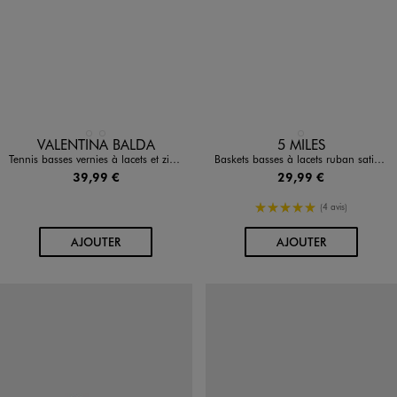
Disponible en 2 coloris
Disponible en 1 coloris
BEIGE STANDARD
NOIR STANDARD
BLANC
VALENTINA BALDA
5 MILES
Tennis basses vernies à lacets et zip femme - Valentina Baldano
Baskets basses à lacets ruban satin et breloques dorées femme - 5 Miles
39,99 €
29,99 €
5/5 de moyenne
(4 avis)
AU PANIER
AU PANIER
AJOUTER
AJOUTER