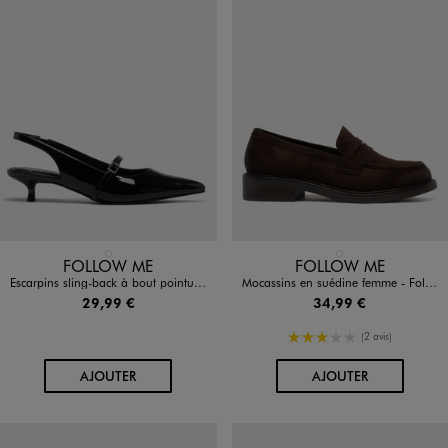
Disponible en 1 coloris
Disponible en 1 coloris
NOIR STANDARD
MARRON FONCE
FOLLOW ME
FOLLOW ME
Escarpins sling-back à bout pointu et bride cou-de-pied vernis femme - Follow Me
Mocassins en suédine femme - Follow Me
29,99 €
34,99 €
3/5 de moyenne
(2 avis)
AU PANIER
AU PANIER
AJOUTER
AJOUTER