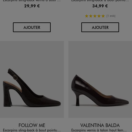
29,99 €
34,99 €
5/5 de moyenne
(1 avis)
AU PANIER
AU PANIER
AJOUTER
AJOUTER
Disponible en 2 coloris
Disponible en 1 coloris
MARRON STANDARD
NOIR STANDARD
ROUGE FONCE
FOLLOW ME
VALENTINA BALDA
Escarpins sling-back à bout pointu et talon haut femme- Follow Me
Escarpins vernis à talon haut femme - Valentina Baldano