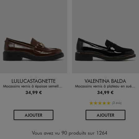
Disponible en 2 coloris
Disponible en 1 coloris
MARRON STANDARD
NOIR STANDARD
NOIR STANDARD
LULUCASTAGNETTE
VALENTINA BALDA
Mocassins vernis à épaisse semelle femme - LuluCastagnette
Mocassins vernis à plateau en suédine et bout amande femme - Valentina Baldano
34,99 €
34,99 €
5/5 de moyenne
(3 avis)
AU PANIER
AU PANIER
AJOUTER
AJOUTER
Vous avez vu 90 produits sur 1264