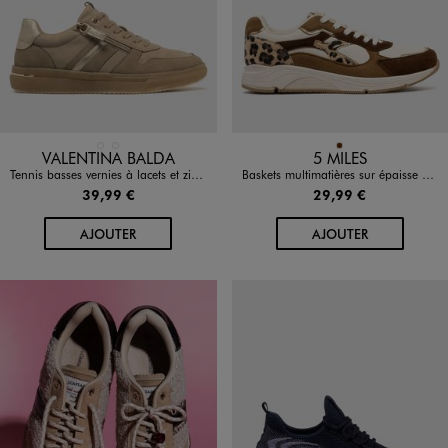
Disponible en 2 coloris
Disponible en 1 coloris
BEIGE STANDARD
NOIR STANDARD
MARRON
VALENTINA BALDA
5 MILES
Tennis basses vernies à lacets et zip femme - Valentina Baldano
Baskets multimatières sur épaisse semelle femme - 5 Miles
39,99 €
29,99 €
AU PANIER
AU PANIER
AJOUTER
AJOUTER