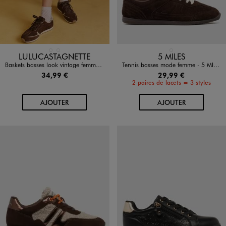
Disponible en 2 coloris
Disponible en 1 coloris
BEIGE STANDARD
MARRON STANDARD
MARRON STANDARD
LULUCASTAGNETTE
5 MILES
Baskets basses look vintage femme - LuluCastagnette
Tennis basses mode femme - 5 MILES
34,99 €
29,99 €
2 paires de lacets = 3 styles
AU PANIER
AU PANIER
AJOUTER
AJOUTER