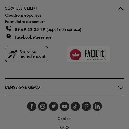
SERVICES CLIENT
Questions/réponses
Formulaire de contact
09 69 32 35 19
(appel non surtaxé)
Facebook Messenger
Faciliti
Goodays
L'ENSEIGNE GÉMO
Suivez-nous sur faceboo
Suivez-nous sur inst
Suivez-nous sur twi
Suivez-nous sur
Suivez-nous s
Suivez-nou
Suivez-
.
Contact
F.A.Q.