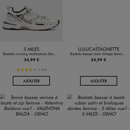
Disponible en 3 coloris
Disponible en 2 coloris
BLANC
ECRU
MARRON STANDARD
BEIGE
KAKI STANDARD
5 MILES
LULUCASTAGNETTE
Baskets running multicolores femme - 5 Miles
Baskets basses look vintage femme - LuluCastagnette
34,99 €
34,99 €
4/5 de moyenne
(1 avis)
AU PANIER
AU PANIER
AJOUTER
AJOUTER