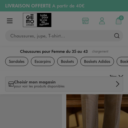
LIVRAISON OFFERTE
A partir de 40€
Aller au contenu principal
Aller à la navigation
RETRAIT ET LIVRAISON OFFERTE
en magasin
0
Choisir mon magasin
Mon compte
Mon pa
Afficher le menu
PAYEZ EN 3x SANS FRAIS
dès 50€
Chaussures, jupe, T-shirt…
Retours OFFERTS
pendant 30 jours
Chaussures pour Femme du 35 au 43
chargement
Chaussures
Sandales
Escarpins
Baskets
Baskets Adidas
Bask
Trier
Choisir mon magasin
pour voir les produits disponibles