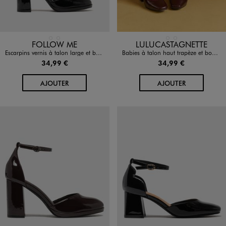
Disponible en 2 coloris
Disponible en 2 coloris
MARRON STANDARD
NOIR STANDARD
MARRON STANDARD
NOIR STANDARD
FOLLOW ME
LULUCASTAGNETTE
Escarpins vernis à talon large et boucle cheville femme - Follow Me
Babies à talon haut trapèze et bout carré femme - LuluCastagnette
34,99 €
34,99 €
AU PANIER
AU PANIER
AJOUTER
AJOUTER