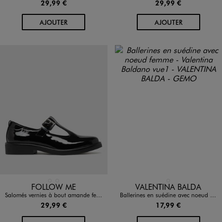
29,99 €
29,99 €
AU PANIER
AU PANIER
AJOUTER
AJOUTER
Disponible en 2 coloris
Disponible en 1 coloris
NOIR STANDARD
ROUGE FONCE
MARRON FONCE
FOLLOW ME
VALENTINA BALDA
Salomés vernies à bout amande femme - Follow Me
Ballerines en suédine avec noeud femme - Valentina Baldano
29,99 €
17,99 €