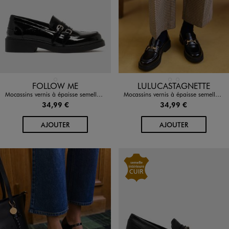
Disponible en 1 coloris
Disponible en 2 coloris
NOIR STANDARD
MARRON STANDARD
NOIR STANDARD
FOLLOW ME
LULUCASTAGNETTE
Mocassins vernis à épaisse semelle femme - Follow Me
Mocassins vernis à épaisse semelle femme - LuluCastagnette
34,99 €
34,99 €
AU PANIER
AU PANIER
AJOUTER
AJOUTER