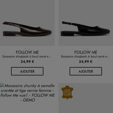
Disponible en 2 coloris
Disponible en 2 coloris
MARRON FONCE
NOIR STANDARD
MARRON FONCE
NOIR STANDARD
FOLLOW ME
FOLLOW ME
Escarpins slingback à bout carré et talon plat femme - Follow Me
Escarpins slingback à bout carré et talon plat femme - Follow Me
24,99 €
24,99 €
AU PANIER
AU PANIER
AJOUTER
AJOUTER