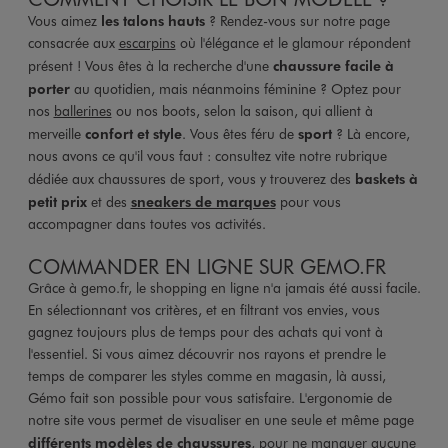
Vous aimez
les talons hauts
? Rendez-vous sur notre page
consacrée aux
escarpins
où l'élégance et le glamour répondent
présent ! Vous êtes à la recherche d'une
chaussure facile à
porter
au quotidien, mais néanmoins féminine ? Optez pour
nos
ballerines
ou nos boots, selon la saison, qui allient à
merveille
confort et style
. Vous êtes féru de
sport
? Là encore,
nous avons ce qu'il vous faut : consultez vite notre rubrique
dédiée aux chaussures de sport, vous y trouverez des
baskets à
petit prix
et des
sneakers de marques
pour vous
accompagner dans toutes vos activités.
COMMANDER EN LIGNE SUR GEMO.FR
Grâce à gemo.fr, le shopping en ligne n'a jamais été aussi facile.
En sélectionnant vos critères, et en filtrant vos envies, vous
gagnez toujours plus de temps pour des achats qui vont à
l'essentiel. Si vous aimez découvrir nos rayons et prendre le
temps de comparer les styles comme en magasin, là aussi,
Gémo fait son possible pour vous satisfaire. L'ergonomie de
notre site vous permet de visualiser en une seule et même page
différents modèles de chaussures
, pour ne manquer aucune