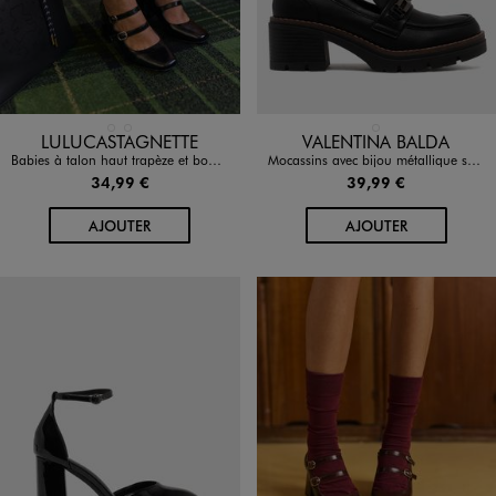
Disponible en 2 coloris
Disponible en 1 coloris
MARRON STANDARD
NOIR STANDARD
NOIR STANDARD
LULUCASTAGNETTE
VALENTINA BALDA
Babies à talon haut trapèze et bout carré femme - LuluCastagnette
Mocassins avec bijou métallique sur semelle crantée femme - Valentina Baldano
34,99 €
39,99 €
AU PANIER
AU PANIER
AJOUTER
AJOUTER