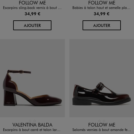
Disponible en 1 coloris
Disponible en 1 coloris
FOLLOW ME
FOLLOW ME
Escarpins sling-back vernis à bout pointu et talon large femme - Follow Me
Babies à talon haut et semelle plateforme vernies femme
34,99 €
34,99 €
AU PANIER
AU PANIER
AJOUTER
AJOUTER
Disponible en 2 coloris
Disponible en 2 coloris
NOIR STANDARD
ROUGE FONCE
NOIR STANDARD
ROUGE FONCE
VALENTINA BALDA
FOLLOW ME
Escarpins à bout carré et talon large vernis femme - Valentina Baldano
Salomés vernies à bout amande femme - Follow Me