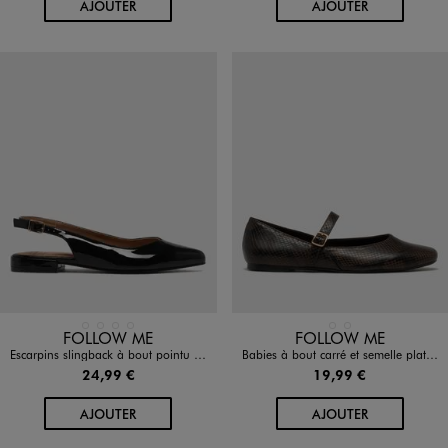
AU PANIER
AU PANIER
AJOUTER
AJOUTER
Disponible en 4 coloris
Disponible en 2 coloris
BLANC STANDARD
DORE
NOIR STANDARD
ROUGE FONCE
MARRON FONCE
NOIR STANDARD
FOLLOW ME
FOLLOW ME
Escarpins slingback à bout pointu et talon plat femme - Follow Me
Babies à bout carré et semelle plate femme
24,99 €
19,99 €
AU PANIER
AU PANIER
AJOUTER
AJOUTER