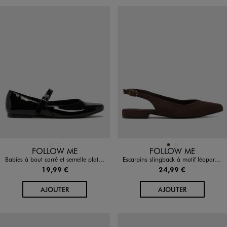
Disponible en 2 coloris
Disponible en 2 coloris
MARRON FONCE
NOIR STANDARD
MARRON
MARRON FONCE
FOLLOW ME
FOLLOW ME
Babies à bout carré et semelle plate femme
Escarpins slingback à motif léopard et talon plat femme - Follow Me
19,99 €
24,99 €
AU PANIER
AU PANIER
AJOUTER
AJOUTER