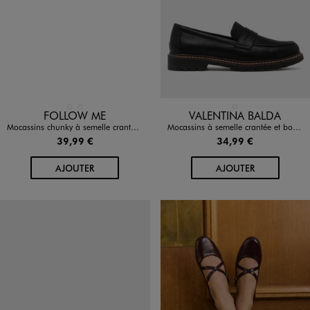
Disponible en 2 coloris
Disponible en 1 coloris
NOIR STANDARD
ROUGE FONCE
NOIR STANDARD
FOLLOW ME
VALENTINA BALDA
Mocassins chunky à semelle crantée et tige vernie femme - Follow Me
Mocassins à semelle crantée et bout amande femme - Valentina Baldano
39,99 €
34,99 €
AU PANIER
AU PANIER
AJOUTER
AJOUTER