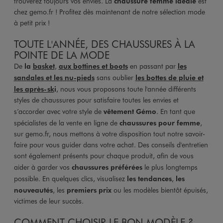
trouverez toujours vos envies. La
chaussure femme idéale
est
chez gemo.fr ! Profitez dès maintenant de notre sélection mode
à petit prix !
TOUTE L'ANNÉE, DES CHAUSSURES À LA
POINTE DE LA MODE
De
la
basket
,
aux bottines et boots
en passant par
les
sandales et les nu-pieds
sans oublier
les bottes de pluie et
les après-sk
i
, nous vous proposons toute l'année différents
styles de chaussures pour satisfaire toutes les envies et
s’accorder avec votre style de
vêtement Gémo
. En tant que
spécialistes de la vente en ligne de
chaussures pour femme
,
sur gemo.fr, nous mettons à votre disposition tout notre savoir-
faire pour vous guider dans votre achat. Des conseils d'entretien
sont également présents pour chaque produit, afin de vous
aider à garder vos
chaussures préférées
le plus longtemps
possible. En quelques clics, visualisez
les tendances
,
les
nouveautés
, les
premiers prix
ou les modèles bientôt épuisés,
victimes de leur succès.
COMMENT CHOISIR LE BON MODÈLE ?