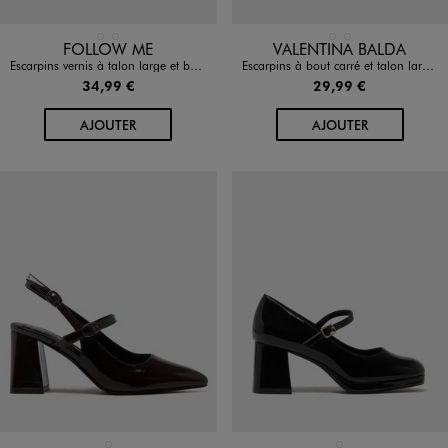
Disponible en 2 coloris
Disponible en 2 coloris
MARRON STANDARD
NOIR STANDARD
NOIR STANDARD
ROUGE FONCE
FOLLOW ME
VALENTINA BALDA
Escarpins vernis à talon large et boucle cheville femme - Follow Me
Escarpins à bout carré et talon large vernis femme - Valentina Baldano
34,99 €
29,99 €
AU PANIER
AU PANIER
AJOUTER
AJOUTER
MARRON STANDARD
NOIR STANDARD