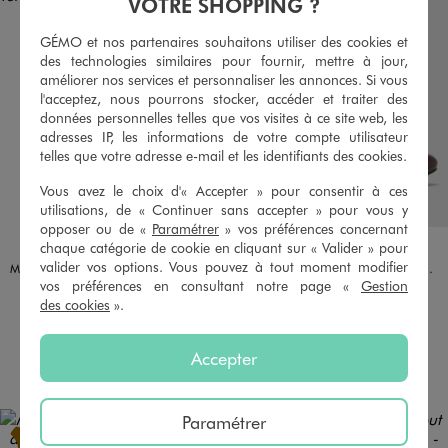
VOTRE SHOPPING ?
GÉMO et nos partenaires souhaitons utiliser des cookies et
des technologies similaires pour fournir, mettre à jour,
améliorer nos services et personnaliser les annonces. Si vous
l'acceptez, nous pourrons stocker, accéder et traiter des
données personnelles telles que vos visites à ce site web, les
adresses IP, les informations de votre compte utilisateur
telles que votre adresse e-mail et les identifiants des cookies.
Vous avez le choix d'« Accepter » pour consentir à ces
utilisations, de « Continuer sans accepter » pour vous y
opposer ou de «
Paramétrer
» vos préférences concernant
Disponible en 1 coloris
Disponible en 2 coloris
MARRON FONCE
NOIR STANDARD
ROUGE FONCE
chaque catégorie de cookie en cliquant sur « Valider » pour
LULUCASTAGNETTE
VALENTINA BALDA
valider vos options. Vous pouvez à tout moment modifier
Mocassins en suédine femme - LuluCastagnette
Ballerines vernies avec noeud femme - Valentina Baldano
vos préférences en consultant notre page «
Gestion
39,99 €
17,99 €
des cookies
».
5/5 de moyenne
(1 avis)
Accepter
AU PANIER
AU PANIER
AJOUTER
AJOUTER
Paramétrer