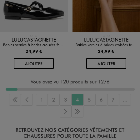
Disponible en 2 coloris
Disponible en 2 coloris
NOIR STANDARD
ROUGE FONCE
NOIR STANDARD
ROUGE FONCE
LULUCASTAGNETTE
LULUCASTAGNETTE
Babies vernies à brides croisées femme - LuluCastagnette
Babies vernies à brides croisées femme - LuluCastagnette
24,99 €
24,99 €
AU PANIER
AU PANIER
AJOUTER
AJOUTER
Vous avez vu 120 produits sur 1276
1
2
3
4
5
6
7
...
Première page
Page précédente
Page suivante
Dernière page
RETROUVEZ NOS CATÉGORIES VÊTEMENTS ET
CHAUSSURES POUR TOUTE LA FAMILLE