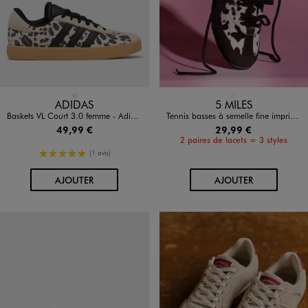
Disponible en 1 coloris
Disponible en 1 coloris
BEIGE
MARRON STANDARD
ADIDAS
5 MILES
Baskets VL Court 3.0 femme - Adidas
Tennis basses à semelle fine imprimé vache femme - 5 Miles
49,99 €
29,99 €
2 paires de lacets = 3 styles
5/5 de moyenne
(1 avis)
AU PANIER
AU PANIER
AJOUTER
AJOUTER