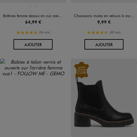
Disponible en 2 coloris
Disponible en 1 coloris
MARRON STANDARD
NOIR STANDARD
NOIR STANDARD
Bottines femme dessus en cuir avec détails fantaisie et à zip - Tanéo
Chaussons mules en velours à motif cœurs brillants femme
64,99 €
9,99 €
5/5 de moyenne
4.5/5 de moyenne
(56 avis)
(68 avis)
AU PANIER
AU PANIER
AJOUTER
AJOUTER