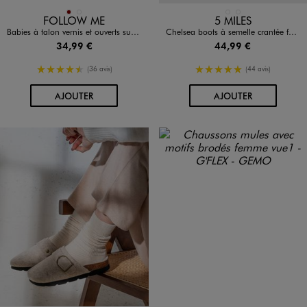
Disponible en 2 coloris
Disponible en 2 coloris
BORDEAUX
NOIR STANDARD
MARRON STANDARD
NOIR STANDARD
FOLLOW ME
5 MILES
Babies à talon vernis et ouverts sur l'arrière femme
Chelsea boots à semelle crantée femme - 5 Miles
34,99 €
44,99 €
4.5/5 de moyenne
5/5 de moyenne
(36 avis)
(44 avis)
AU PANIER
AU PANIER
AJOUTER
AJOUTER