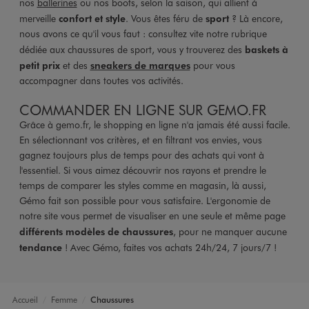
nos
ballerines
ou nos boots, selon la saison, qui allient à
merveille
confort et style
. Vous êtes féru de
sport
? Là encore,
nous avons ce qu'il vous faut : consultez vite notre rubrique
dédiée aux chaussures de sport, vous y trouverez des
baskets à
petit prix
et des
sneakers de marques
pour vous
accompagner dans toutes vos activités.
COMMANDER EN LIGNE SUR GEMO.FR
Grâce à gemo.fr, le shopping en ligne n'a jamais été aussi facile.
En sélectionnant vos critères, et en filtrant vos envies, vous
gagnez toujours plus de temps pour des achats qui vont à
l'essentiel. Si vous aimez découvrir nos rayons et prendre le
temps de comparer les styles comme en magasin, là aussi,
Gémo fait son possible pour vous satisfaire. L'ergonomie de
notre site vous permet de visualiser en une seule et même page
différents modèles de chaussures
, pour ne manquer aucune
tendance
! Avec Gémo, faites vos achats 24h/24, 7 jours/7 !
Accueil
Femme
Chaussures