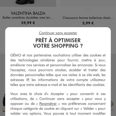
Disponible en 2 coloris
Disponible en 2 coloris
MARRON CLAIR
NOIR STANDARD
GRIS STANDARD
NOIR VIF
VALENTINA BALDA
Bottes cavalières doublées avec bride cheville femme - Valentina Baldano
Chaussons femme ballerines élastiquées en velours
59,99 €
5,99 €
4.5/5 de moyenne
4.5/5 de moyenne
(163 avis)
(320 avis)
Continuer sans accepter
PRÊT À OPTIMISER
AU PANIER
AU PANIER
AJOUTER
AJOUTER
VOTRE SHOPPING ?
GÉMO et nos partenaires souhaitons utiliser des cookies et
des technologies similaires pour fournir, mettre à jour,
améliorer nos services et personnaliser les annonces. Si vous
l'acceptez, nous pourrons stocker, accéder et traiter des
données personnelles telles que vos visites à ce site web, les
adresses IP, les informations de votre compte utilisateur
telles que votre adresse e-mail et les identifiants des cookies.
Vous avez le choix d'« Accepter » pour consentir à ces
utilisations, de « Continuer sans accepter » pour vous y
opposer ou de «
Paramétrer
» vos préférences concernant
chaque catégorie de cookie en cliquant sur « Valider » pour
valider vos options. Vous pouvez à tout moment modifier