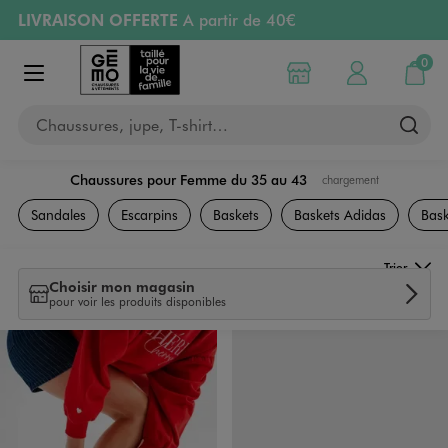
LIVRAISON OFFERTE
A partir de 40€
Aller au contenu principal
Aller à la navigation
RETRAIT ET LIVRAISON OFFERTE
en magasin
0
Choisir mon magasin
Mon compte
Mon pa
Afficher le menu
PAYEZ EN 3x SANS FRAIS
dès 50€
Chaussures, jupe, T-shirt…
Retours OFFERTS
pendant 30 jours
Chaussures pour Femme du 35 au 43
chargement
Chaussures
Sandales
Escarpins
Baskets
Baskets Adidas
Bask
Trier
Choisir mon magasin
pour voir les produits disponibles