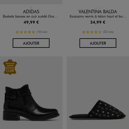
Disponible en 1 coloris
Disponible en 2 coloris
BEIGE
NOIR STANDARD
ROUGE FONCE
ADIDAS
VALENTINA BALDA
Baskets basses en cuir suédé Grand Court 00s K femme - Adidas
Escarpins vernis à talon haut et bout pointu femme - Valentina Baldano
49,99 €
34,99 €
5/5 de moyenne
4.5/5 de moyenne
(18 avis)
(32 avis)
AU PANIER
AU PANIER
AJOUTER
AJOUTER