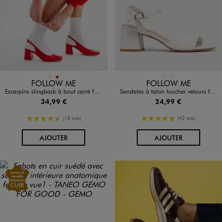
Disponible en 2 coloris
Disponible en 2 coloris
BEIGE
ROUGE
BLANC STANDARD
DORE
FOLLOW ME
FOLLOW ME
Escarpins slingback à bout carré femme - Follow Me
Sandales à talon toucher velours femme - Valentina Baldano
34,99 €
24,99 €
4.5/5 de moyenne
5/5 de moyenne
(18 avis)
(42 avis)
AU PANIER
AU PANIER
AJOUTER
AJOUTER