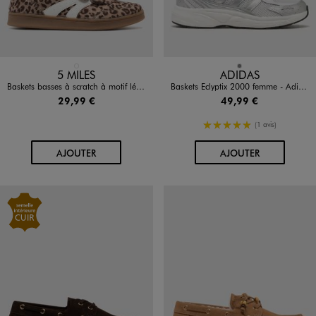
Disponible en 1 coloris
Disponible en 1 coloris
BEIGE FONCE
GRIS
5 MILES
ADIDAS
Baskets basses à scratch à motif léopard femme - 5 Miles
Baskets Eclyptix 2000 femme - Adidas
29,99 €
49,99 €
5/5 de moyenne
(1 avis)
AU PANIER
AU PANIER
AJOUTER
AJOUTER