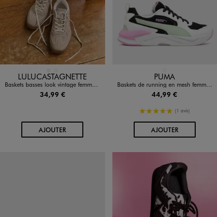
Disponible en 2 coloris
Disponible en 1 coloris
BEIGE
KAKI STANDARD
BLANC STANDARD
LULUCASTAGNETTE
PUMA
Baskets basses look vintage femme - LuluCastagnette
Baskets de running en mesh femme - Puma
34,99 €
44,99 €
5/5 de moyenne
(1 avis)
AU PANIER
AU PANIER
AJOUTER
AJOUTER