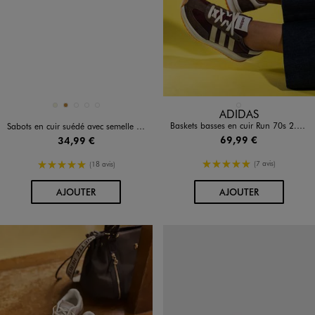
Disponible en 5 coloris
Disponible en 1 coloris
BEIGE
CAMEL
MARRON CLAIR
MARRON FONCE
ROSE CLAIR
MARRON STANDARD
ADIDAS
Baskets basses en cuir Run 70s 2.0 femme - Adidas
Sabots en cuir suédé avec semelle intérieure anatomique femme
69,99 €
34,99 €
5/5 de moyenne
5/5 de moyenne
(7 avis)
(18 avis)
AU PANIER
AU PANIER
AJOUTER
AJOUTER