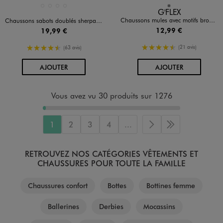
Disponible en 4 coloris
Disponible en 1 coloris
BEIGE FONCE
BEIGE STANDARD
GRIS CLAIR
MARRON CHINE
GRIS
G'FLEX
Chaussons mules avec motifs brodés femme
Chaussons sabots doublés sherpa femme - Roadsign
12,99 €
19,99 €
4.5/5 de moyenne
4.5/5 de moyenne
(21 avis)
(63 avis)
AU PANIER
AU PANIER
AJOUTER
AJOUTER
Vous avez vu 30 produits sur 1276
1
2
3
4
...
Page suivante
Dernière page
RETROUVEZ NOS CATÉGORIES VÊTEMENTS ET
CHAUSSURES POUR TOUTE LA FAMILLE
Chaussures confort
Bottes
Bottines femme
Ballerines
Derbies
Mocassins