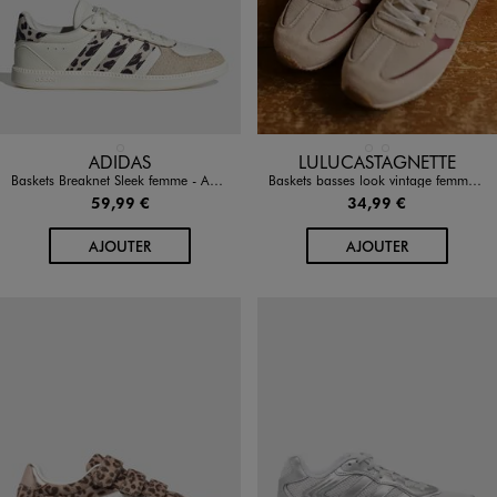
Disponible en 1 coloris
Disponible en 2 coloris
BLANC STANDARD
BEIGE STANDARD
MARRON STANDARD
ADIDAS
LULUCASTAGNETTE
Baskets Breaknet Sleek femme - Adidas
Baskets basses look vintage femme - LuluCastagnette
59,99 €
34,99 €
AU PANIER
AU PANIER
AJOUTER
AJOUTER