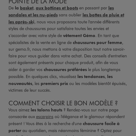
POINTE DE LA MODE
De
la
basket
,
aux bottines et boots
en passant par
les
sandales et les nu-pieds
sans oublier
les bottes de pluie et
les après-sk
i
, nous vous proposons toute l'année différents
styles de chaussures pour satisfaire toutes les envies et
s’accorder avec votre style de
vêtement Gémo
. En tant que
spécialistes de la vente en ligne de
chaussures pour femme
,
sur gemo.fr, nous mettons à votre disposition tout notre savoir-
faire pour vous guider dans votre achat. Des conseils d'entretien
sont également présents pour chaque produit, afin de vous
aider à garder vos
chaussures préférées
le plus longtemps
possible. En quelques clics, visualisez
les tendances
,
les
nouveautés
, les
premiers prix
ou les modèles bientôt épuisés,
victimes de leur succès.
COMMENT CHOISIR LE BON MODÈLE ?
Vous aimez
les talons hauts
? Rendez-vous sur notre page
consacrée aux
escarpins
où l'élégance et le glamour répondent
présent ! Vous êtes à la recherche d'une
chaussure facile à
porter
au quotidien, mais néanmoins féminine ? Optez pour