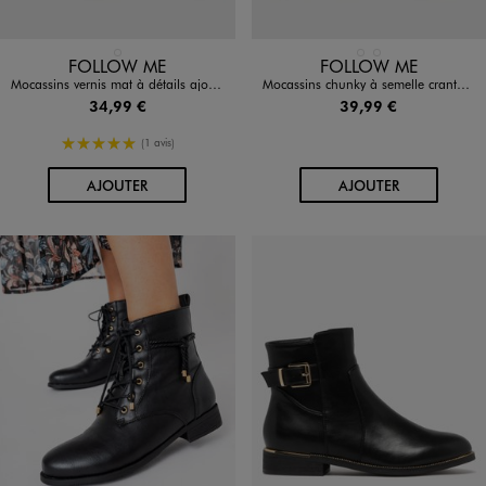
Disponible en 1 coloris
Disponible en 2 coloris
NOIR STANDARD
NOIR STANDARD
ROUGE FONCE
FOLLOW ME
FOLLOW ME
Mocassins vernis mat à détails ajourés femme - Follow Me
Mocassins chunky à semelle crantée et tige vernie femme - Follow Me
34,99 €
39,99 €
5/5 de moyenne
(1 avis)
AU PANIER
AU PANIER
AJOUTER
AJOUTER