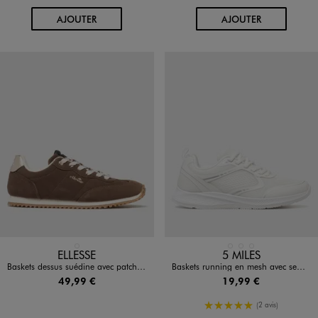
AU PANIER
AU PANIER
AJOUTER
AJOUTER
Disponible en 1 coloris
Disponible en 3 coloris
MARRON FONCE
BLANC STANDARD
NOIR STANDARD
VERT CLAIR
ELLESSE
5 MILES
Baskets dessus suédine avec patch métallisé au talon femme - Ellesse
Baskets running en mesh avec semelle ultra légère femme - 5 Miles
49,99 €
19,99 €
5/5 de moyenne
(2 avis)