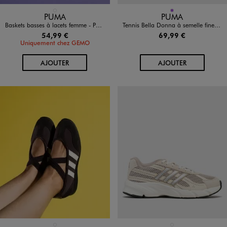
Disponible en 1 coloris
Disponible en 1 coloris
BLANC STANDARD
VIOLET
PUMA
PUMA
Baskets basses à lacets femme - PUMA
Tennis Bella Donna à semelle fine en suédine femme - Puma
54,99 €
69,99 €
Uniquement chez GEMO
AU PANIER
AU PANIER
AJOUTER
AJOUTER
MARRON FONCE
BEIGE STANDARD