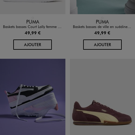
Disponible en 1 coloris
Disponible en 1 coloris
BLANC STANDARD
BEIGE CLAIR
PUMA
PUMA
Baskets basses Court Lally femme - Puma
Baskets basses de ville en suédine femme - Puma
49,99 €
49,99 €
AU PANIER
AU PANIER
AJOUTER
AJOUTER