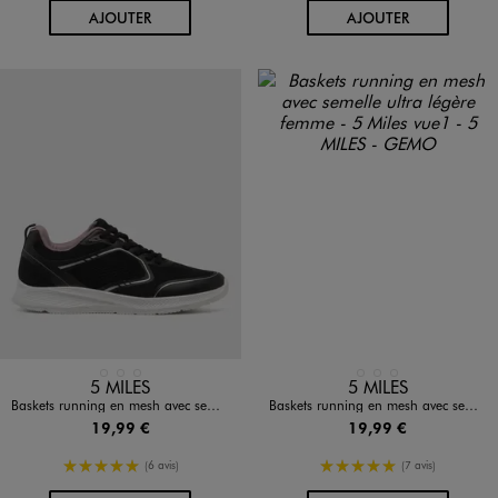
AU PANIER
AU PANIER
AJOUTER
AJOUTER
Disponible en 3 coloris
Disponible en 3 coloris
BLANC STANDARD
NOIR STANDARD
VERT CLAIR
BLANC STANDARD
NOIR STANDARD
VERT CLAIR
5 MILES
5 MILES
Baskets running en mesh avec semelle ultra légère femme - 5 Miles
Baskets running en mesh avec semelle ultra légère femme - 5 Miles
19,99 €
19,99 €
5/5 de moyenne
5/5 de moyenne
(6 avis)
(7 avis)