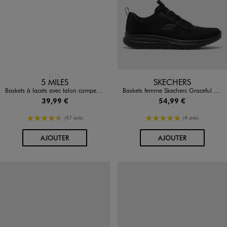
Disponible en 2 coloris
Disponible en 1 coloris
BLANC STANDARD
NOIR STANDARD
NOIR STANDARD
5 MILES
SKECHERS
Baskets à lacets avec talon compensé femme - Valentina Baldano
Baskets femme Skechers Graceful 4.0- Fast Chance
39,99 €
54,99 €
4.5/5 de moyenne
5/5 de moyenne
(47 avis)
(4 avis)
AU PANIER
AU PANIER
AJOUTER
AJOUTER