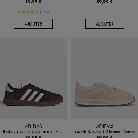
69,99 €
59,99 €
4/5 de moyenne
(1 avis)
AU PANIER
AU PANIER
AJOUTER
AJOUTER
Disponible en 1 coloris
Disponible en 1 coloris
MARRON FONCE
BEIGE CLAIR
ADIDAS
ADIDAS
Baskets Breaknet Sleek femme - Adidas
Baskets Run 70s 2.0 femme - Adidas
59,99 €
69,99 €