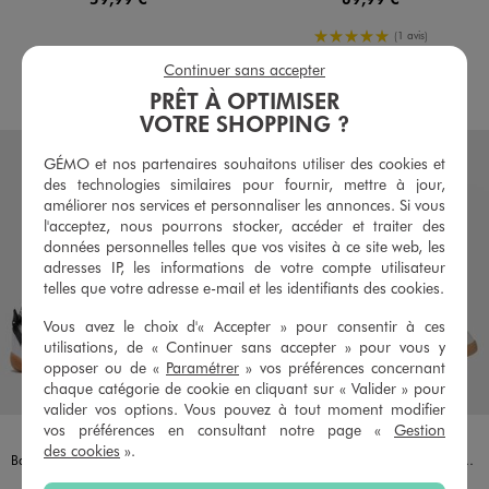
5/5 de moyenne
(1 avis)
Continuer sans accepter
AU PANIER
AU PANIER
AJOUTER
AJOUTER
PRÊT À OPTIMISER
VOTRE SHOPPING ?
GÉMO et nos partenaires souhaitons utiliser des cookies et
des technologies similaires pour fournir, mettre à jour,
améliorer nos services et personnaliser les annonces. Si vous
l'acceptez, nous pourrons stocker, accéder et traiter des
données personnelles telles que vos visites à ce site web, les
adresses IP, les informations de votre compte utilisateur
telles que votre adresse e-mail et les identifiants des cookies.
Vous avez le choix d'« Accepter » pour consentir à ces
utilisations, de « Continuer sans accepter » pour vous y
opposer ou de «
Paramétrer
» vos préférences concernant
chaque catégorie de cookie en cliquant sur « Valider » pour
valider vos options. Vous pouvez à tout moment modifier
vos préférences en consultant notre page «
Gestion
Disponible en 1 coloris
Disponible en 1 coloris
BLANC STANDARD
BEIGE CLAIR
ADIDAS
ADIDAS
des cookies
».
Baskets Grand Court Low femme - Adidas
Baskets Breaknet Sleek à motifs tachetés femme - Adidas
44,99 €
59,99 €