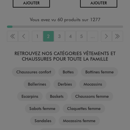
AU PANIER
AU PANIER
AJOUTER
AJOUTER
Vous avez vu 60 produits sur 1277
1
2
3
4
5
...
Première page
Page précédente
Page suiva
Derni
RETROUVEZ NOS CATÉGORIES VÊTEMENTS ET
CHAUSSURES POUR TOUTE LA FAMILLE
Chaussures confort
Bottes
Bottines femme
Ballerines
Derbies
Mocassins
Escarpins
Baskets
Chaussons femme
Sabots femme
Claquettes femme
Sandales
Mocassins femme