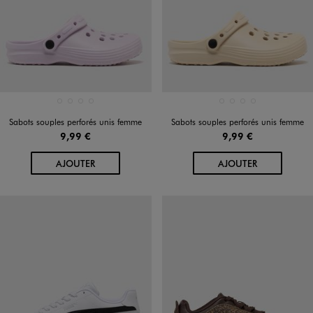
Disponible en 4 coloris
Disponible en 4 coloris
BEIGE CLAIR
BLANC STANDARD
NOIR STANDARD
VIOLET CLAIR
BEIGE CLAIR
BLANC STANDARD
NOIR STANDARD
VIOLET CLAIR
Sabots souples perforés unis femme
Sabots souples perforés unis femme
9,99 €
9,99 €
AU PANIER
AU PANIER
AJOUTER
AJOUTER