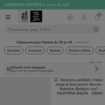
LIVRAISON OFFERTE
A partir de 40€
Aller au contenu principal
Aller à la navigation
RETRAIT ET LIVRAISON OFFERTE
en magasin
0
Choisir mon magasin
Mon compte
Mon pa
Afficher le menu
PAYEZ EN 3x SANS FRAIS
dès 50€
Chaussures, jupe, T-shirt…
Retours OFFERTS
pendant 30 jours
Chaussures pour Femme du 35 au 43
chargement
Chaussures
Sandales
Escarpins
Baskets
Baskets Adidas
Bask
Trier
Choisir mon magasin
pour voir les produits disponibles