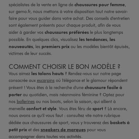
spécialistes de la vente en ligne de
chaussures pour femme
,
sur gemo.fr, nous mettons à votre disposition tout notre savoir-
faire pour vous guider dans votre achat. Des conseils d'entretien
sont également présents pour chaque produit, afin de vous
aider à garder vos
chaussures préférées
le plus longtemps
possible. En quelques clics, visualisez
les tendances
,
les
nouveautés
, les
premiers prix
ou les modèles bientôt épuisés,
victimes de leur succès.
COMMENT CHOISIR LE BON MODÈLE ?
Vous aimez
les talons hauts
? Rendez-vous sur notre page
consacrée aux
escarpins
où l'élégance et le glamour répondent
présent ! Vous êtes à la recherche d'une
chaussure facile à
porter
au quotidien, mais néanmoins féminine ? Optez pour
nos
ballerines
ou nos boots, selon la saison, qui allient à
merveille
confort et style
. Vous êtes féru de
sport
? Là encore,
nous avons ce qu'il vous faut : consultez vite notre rubrique
dédiée aux chaussures de sport, vous y trouverez des
baskets à
petit prix
et des
sneakers de marques
pour vous
accompagner dans toutes vos activités.