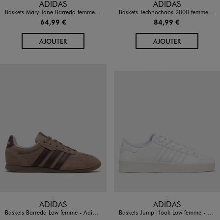
Disponible en 1 coloris
Disponible en 1 coloris
ADIDAS
ADIDAS
Baskets Mary Jane Barreda femme - Adidas
Baskets Technochaos 2000 femme - Adidas
64,99 €
84,99 €
AU PANIER
AU PANIER
AJOUTER
AJOUTER
Disponible en 1 coloris
Disponible en 1 coloris
MARRON FONCE
BLANC STANDARD
ADIDAS
ADIDAS
Baskets Barreda Low femme - Adidas
Baskets Jump Hook Low femme - Adidas