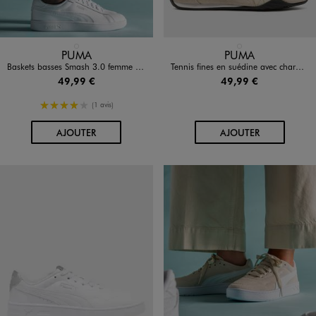
Disponible en 1 coloris
Disponible en 1 coloris
BLANC STANDARD
BEIGE STANDARD
PUMA
PUMA
Baskets basses Smash 3.0 femme - Puma
Tennis fines en suédine avec charms femme - Puma
49,99 €
49,99 €
4/5 de moyenne
(1 avis)
AU PANIER
AU PANIER
AJOUTER
AJOUTER