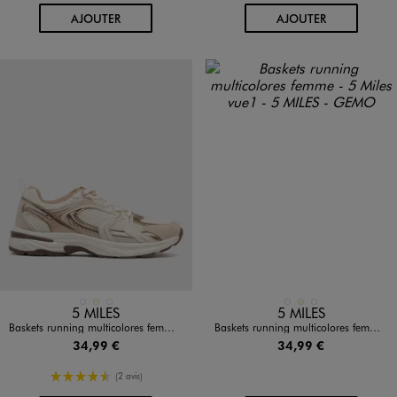
AU PANIER
AU PANIER
AJOUTER
AJOUTER
Disponible en 3 coloris
Disponible en 3 coloris
BLANC
ECRU
MARRON STANDARD
BLANC
ECRU
MARRON STANDARD
5 MILES
5 MILES
Baskets running multicolores femme - 5 Miles
Baskets running multicolores femme - 5 Miles
34,99 €
34,99 €
4.5/5 de moyenne
(2 avis)