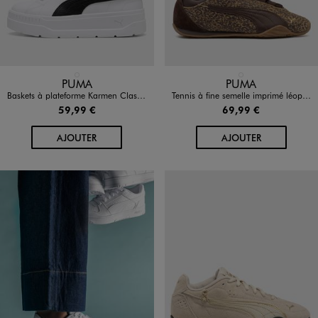
Disponible en 1 coloris
Disponible en 1 coloris
BLANC STANDARD
MARRON FONCE
PUMA
PUMA
Baskets à plateforme Karmen Classic femme - Puma
Tennis à fine semelle imprimé léopard femme - Puma
59,99 €
69,99 €
AU PANIER
AU PANIER
AJOUTER
AJOUTER