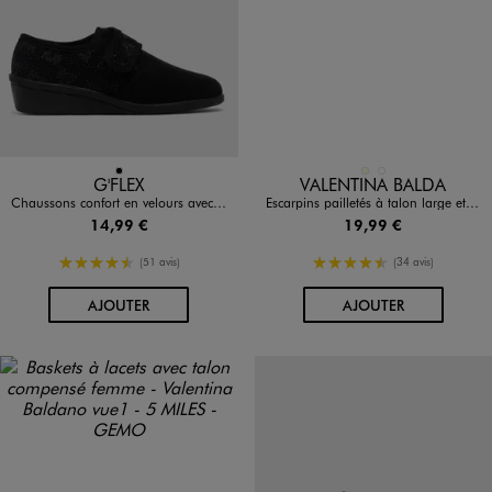
Disponible en 1 coloris
Disponible en 2 coloris
NOIR
ECRU
NOIR STANDARD
G'FLEX
VALENTINA BALDA
Chaussons confort en velours avec fermeture scratch femme
Escarpins pailletés à talon large et bout pointu femme - Valentina Baldano
14,99 €
19,99 €
4.5/5 de moyenne
4.5/5 de moyenne
(51 avis)
(34 avis)
AU PANIER
AU PANIER
AJOUTER
AJOUTER