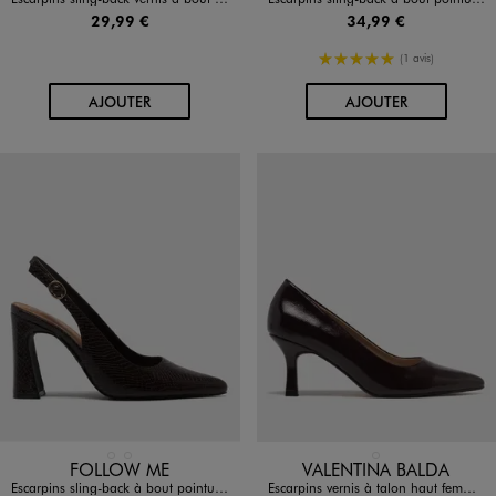
29,99 €
34,99 €
5/5 de moyenne
(1 avis)
AU PANIER
AU PANIER
AJOUTER
AJOUTER
Disponible en 2 coloris
Disponible en 1 coloris
MARRON STANDARD
NOIR STANDARD
ROUGE FONCE
FOLLOW ME
VALENTINA BALDA
Escarpins sling-back à bout pointu et talon haut femme- Follow Me
Escarpins vernis à talon haut femme - Valentina Baldano