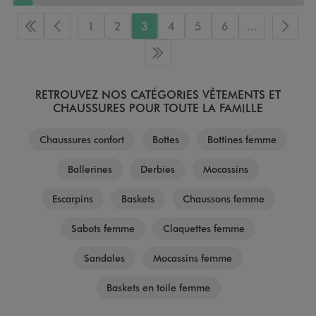
1
2
3
4
5
6
...
Première page
Page précédente
Page 
Dernière page
RETROUVEZ NOS CATÉGORIES VÊTEMENTS ET
CHAUSSURES POUR TOUTE LA FAMILLE
Chaussures confort
Bottes
Bottines femme
Ballerines
Derbies
Mocassins
Escarpins
Baskets
Chaussons femme
Sabots femme
Claquettes femme
Sandales
Mocassins femme
Baskets en toile femme