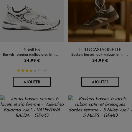
Disponible en 3 coloris
Disponible en 2 coloris
BLANC
ECRU
MARRON STANDARD
BEIGE
KAKI STANDARD
5 MILES
LULUCASTAGNETTE
Baskets running multicolores femme - 5 Miles
Baskets basses look vintage femme - LuluCastagnette
34,99 €
34,99 €
4/5 de moyenne
(1 avis)
AU PANIER
AU PANIER
AJOUTER
AJOUTER