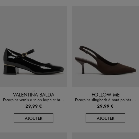
Disponible en 1 coloris
Disponible en 1 coloris
NOIR STANDARD
MARRON STANDARD
VALENTINA BALDA
FOLLOW ME
Escarpins vernis à talon large et bride femme - Valentina Baldano
Escarpins slingback à bout pointu et kitten heels femme - Follow Me
29,99 €
29,99 €
AU PANIER
AU PANIER
AJOUTER
AJOUTER