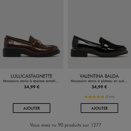
Disponible en 2 coloris
Disponible en 1 coloris
MARRON STANDARD
NOIR STANDARD
NOIR STANDARD
LULUCASTAGNETTE
VALENTINA BALDA
Mocassins vernis à épaisse semelle femme - LuluCastagnette
Mocassins vernis à plateau en suédine et bout amande femme - Valentina Baldano
34,99 €
34,99 €
5/5 de moyenne
(3 avis)
AU PANIER
AU PANIER
AJOUTER
AJOUTER
Vous avez vu 90 produits sur 1277