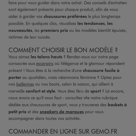
faire pour vous guider dans votre achat. Des conseils d'entretien
sont également présents pour chaque produit, afin de vous
aider à garder vos
chaussures préférées
le plus longtemps
possible. En quelques clics, visualisez
les tendances
,
les
nouveautés
, les
premiers prix
ou les modèles bientôt épuisés,
victimes de leur succès.
COMMENT CHOISIR LE BON MODÈLE ?
Vous aimez
les talons hauts
? Rendez-vous sur notre page
consacrée aux
escarpins
où l'élégance et le glamour répondent
présent ! Vous êtes à la recherche d'une
chaussure facile à
porter
au quotidien, mais néanmoins féminine ? Optez pour
nos
ballerines
ou nos boots, selon la saison, qui allient à
merveille
confort et style
. Vous êtes féru de
sport
? Là encore,
nous avons ce qu'il vous faut : consultez vite notre rubrique
dédiée aux chaussures de sport, vous y trouverez des
baskets à
petit prix
et des
sneakers de marques
pour vous
accompagner dans toutes vos activités.
COMMANDER EN LIGNE SUR GEMO.FR