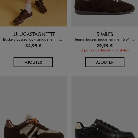
Disponible en 2 coloris
Disponible en 1 coloris
BEIGE STANDARD
MARRON STANDARD
MARRON STANDARD
LULUCASTAGNETTE
5 MILES
Baskets basses look vintage femme - LuluCastagnette
Tennis basses mode femme - 5 MILES
34,99 €
29,99 €
2 paires de lacets = 3 styles
AU PANIER
AU PANIER
AJOUTER
AJOUTER