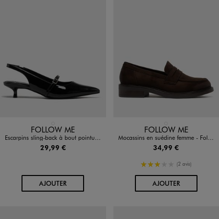
Disponible en 1 coloris
Disponible en 1 coloris
NOIR STANDARD
MARRON FONCE
FOLLOW ME
FOLLOW ME
Escarpins sling-back à bout pointu et bride cou-de-pied vernis femme - Follow Me
Mocassins en suédine femme - Follow Me
29,99 €
34,99 €
3/5 de moyenne
(2 avis)
AU PANIER
AU PANIER
AJOUTER
AJOUTER