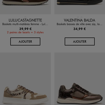
Disponible en 1 coloris
Disponible en 2 coloris
MARRON FONCE
MARRON CLAIR
NOIR STANDARD
LULUCASTAGNETTE
VALENTINA BALDA
Baskets multi-matières femme - LuluCastagnette
Baskets basses de ville avec zip, lacets et détails girly femme
39,99 €
34,99 €
2 paires de lacets = 3 styles
AU PANIER
AU PANIER
AJOUTER
AJOUTER