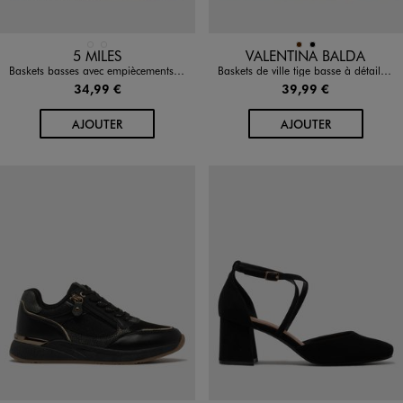
Disponible en 2 coloris
Disponible en 2 coloris
BEIGE STANDARD
ROSE CLAIR
MARRON
NOIR
5 MILES
VALENTINA BALDA
Baskets basses avec empiècements fantaisie femme - 5 Miles
Baskets de ville tige basse à détails brillants femme
34,99 €
39,99 €
AU PANIER
AU PANIER
AJOUTER
AJOUTER