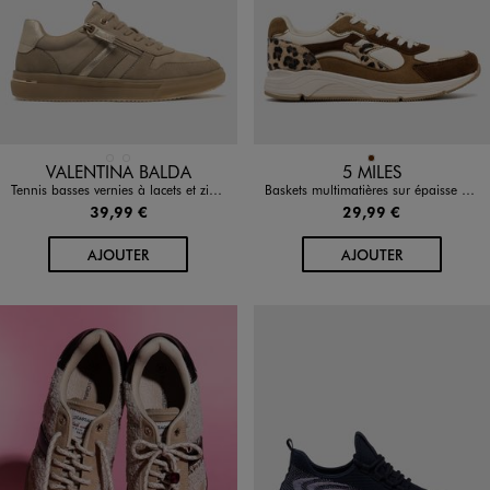
Disponible en 2 coloris
Disponible en 1 coloris
BEIGE STANDARD
NOIR STANDARD
MARRON
VALENTINA BALDA
5 MILES
Tennis basses vernies à lacets et zip femme - Valentina Baldano
Baskets multimatières sur épaisse semelle femme - 5 Miles
39,99 €
29,99 €
AU PANIER
AU PANIER
AJOUTER
AJOUTER