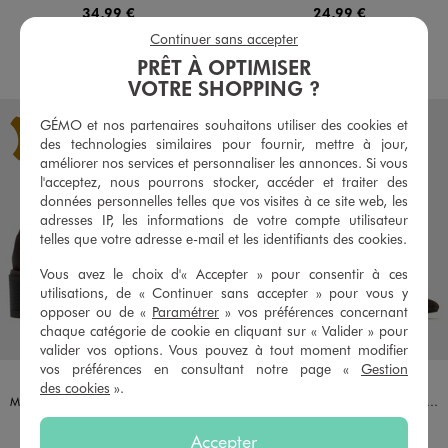
34,99 €
24,99 €
Continuer sans accepter
AU PANIER
AU PANIER
AJOUTER
AJOUTER
PRÊT À OPTIMISER
VOTRE SHOPPING ?
GÉMO et nos partenaires souhaitons utiliser des cookies et
des technologies similaires pour fournir, mettre à jour,
améliorer nos services et personnaliser les annonces. Si vous
l'acceptez, nous pourrons stocker, accéder et traiter des
données personnelles telles que vos visites à ce site web, les
adresses IP, les informations de votre compte utilisateur
telles que votre adresse e-mail et les identifiants des cookies.
Vous avez le choix d'« Accepter » pour consentir à ces
utilisations, de « Continuer sans accepter » pour vous y
opposer ou de «
Paramétrer
» vos préférences concernant
chaque catégorie de cookie en cliquant sur « Valider » pour
valider vos options. Vous pouvez à tout moment modifier
vos préférences en consultant notre page «
Gestion
Disponible en 1 coloris
Disponible en 1 coloris
MARRON FONCE
MARRON
VALENTINA BALDA
FOLLOW ME
des cookies
».
Mocassins avec bijou métallique sur semelle crantée femme - Valentina Baldano
Escarpins slingback à bout pointu et petit talon fin femme - Follow Me
39,99 €
29,99 €
Accepter