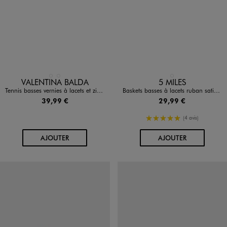
Disponible en 2 coloris
Disponible en 1 coloris
BEIGE STANDARD
NOIR STANDARD
BLANC
VALENTINA BALDA
5 MILES
Tennis basses vernies à lacets et zip femme - Valentina Baldano
Baskets basses à lacets ruban satin et breloques dorées femme - 5 Miles
39,99 €
29,99 €
5/5 de moyenne
(4 avis)
AU PANIER
AU PANIER
AJOUTER
AJOUTER