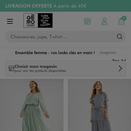
LIVRAISON OFFERTE
A partir de 40€
Aller au contenu principal
Aller à la navigation
RETRAIT ET LIVRAISON OFFERTE
en magasin
0
Choisir mon magasin
Mon compte
Mon pa
Afficher le menu
PAYEZ EN 3x SANS FRAIS
dès 50€
Chaussures, jupe, T-shirt…
Retours OFFERTS
pendant 30 jours
Ensemble femme : vos looks clés en main !
chargement
Ensembles
Trier
Choisir mon magasin
pour voir les produits disponibles