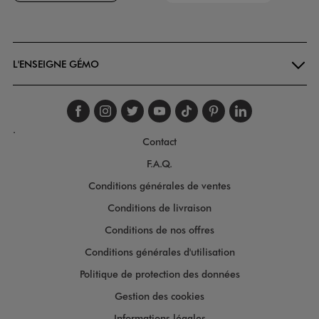
Goodays
L'ENSEIGNE GÉMO
Suivez-nous sur faceboo
Suivez-nous sur inst
Suivez-nous sur twi
Suivez-nous sur
Suivez-nous s
Suivez-nou
Suivez-
.
Contact
F.A.Q.
Conditions générales de ventes
Conditions de livraison
Conditions de nos offres
Conditions générales d'utilisation
Politique de protection des données
Gestion des cookies
Informations légales