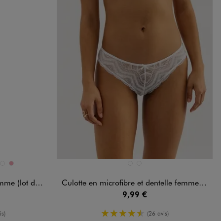
Disponible en 2 coloris
RD
LAIR
 STANDARD
T CLAIR
VERT FONCE
VIEUX ROSE
BLANC VIF
NOIR STANDARD
e (lot de 2)
Culotte en microfibre et dentelle femme (lot de 2)
9,99 €
enne
4.5/5 de moyenne
is)
(26 avis)