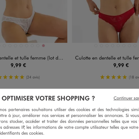
n 10 coloris
Disponible en 10 coloris
C VIF
LEU CLAIR
BLEU MARINE
KAKI FONCE
NOIR STANDARD
ORANGE CLAIR
ROUGE STANDARD
VERT CLAIR
VERT FONCE
VIEUX ROSE
BLANC VIF
BLEU CLAIR
BLEU MARINE
KAKI FONCE
NOIR STANDA
ORANGE C
ROUGE
VER
telle et tulle femme (lot de 2)
Culotte en dentelle et tulle femm
9,99 €
9,99 €
5/5 de moyenne
5/5 de moy
(24 avis)
(18 av
À OPTIMISER VOTRE SHOPPING ?
Continuer sa
s partenaires souhaitons utiliser des cookies et des technologies simi
ttre à jour, améliorer nos services et personnaliser les annonces. Si vous
ons stocker, accéder et traiter des données personnelles telles que vos v
es adresses IP, les informations de votre compte utilisateur telles que votr
 identifiants des cookies.