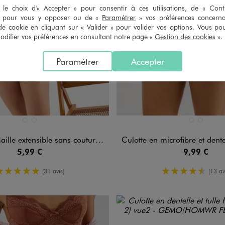
le choix d'« Accepter » pour consentir à ces utilisations, de « Con
» pour vous y opposer ou de «
Paramétrer
» vos préférences concern
de cookie en cliquant sur « Valider » pour valider vos options. Vous po
ifier vos préférences en consultant notre page «
Gestion des cookies
».
Paramétrer
Accepter
n 2 coloris
Disponible en 2 coloris
BLANC STANDARD
NOIR STANDARD
BLANC VIF
NOIR STA
le extensible sans coutures femme
Culotte en microfibre et dentelle fem
5,99 €
9,99 €
5/5 de moyenne
4.5/5 de m
(31 avis)
(13 av