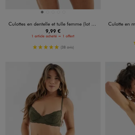
Disponible en 5 coloris
Disponible e
GRIS
MARRON STANDARD
ROSE STANDARD
ROUGE FONCE
VERT CLAIR
Culottes en dentelle et tulle femme (lot de 2)
Culotte en microf
9,99 €
1 article acheté = 1 offert
5/5 de moyenne
(38 avis)