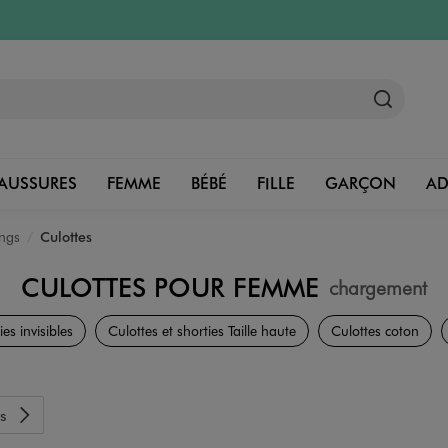
AUSSURES
FEMME
BÉBÉ
FILLE
GARÇON
A
ings
Culottes
CULOTTES POUR FEMME
chargement
Lingerie
ies invisibles
Culottes et shorties Taille haute
Culottes coton
s