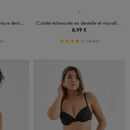
Disponible en 1 coloris
D
NDARD
STANDARD
KAKI
e femme (lot de 2)
Culotte échancrée en dentelle et microfibre fleurie femme
8,99 €
oyenne
4.5/5 de moyenne
is)
(18 avis)