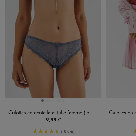
Disponible en 5 coloris
Disponible e
GRIS
MARRON STANDARD
ROSE STANDARD
ROUGE FONCE
VERT CLAIR
Culottes en dentelle et tulle femme (lot de 2)
Culottes en de
9,99 €
4.5/5 de moyenne
(18 avis)