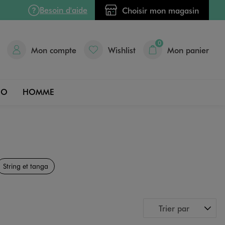
Besoin d'aide
Choisir mon magasin
0
Mon compte
Wishlist
Mon panier
DO
HOMME
String et tanga
Trier par