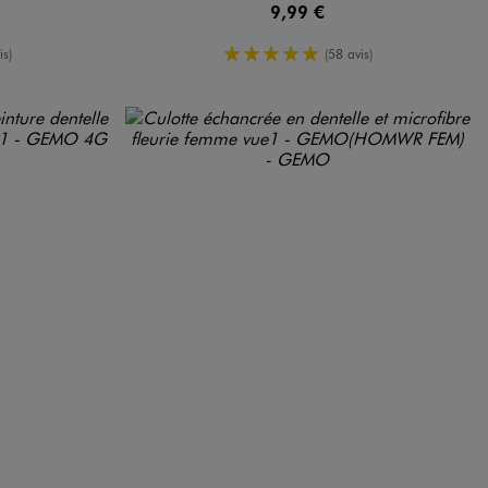
9,99 €
oyenne
5/5 de moyenne
is)
(58 avis)