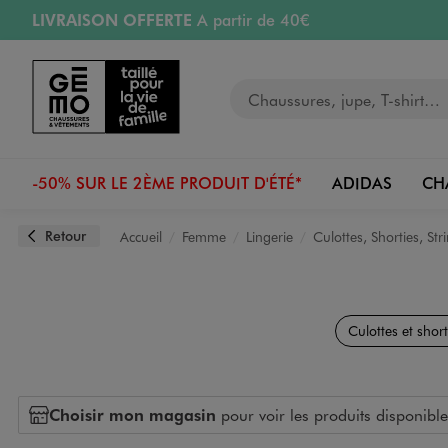
LIVRAISON OFFERTE
A partir de 40€
Aller au contenu principal
Aller à la navigation
RETRAIT ET LIVRAISON OFFERTE
en magasin
Votre recherche
PAYEZ EN 3x SANS FRAIS
dès 50€
Retours OFFERTS
pendant 30 jours
-50% SUR LE 2ÈME PRODUIT D'ÉTÉ*
ADIDAS
CH
Retour
Accueil
Femme
Lingerie
Culottes, Shorties, Str
Culottes et short
Choisir mon magasin
pour voir les produits disponible