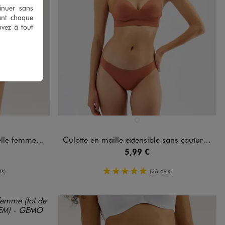
tinuer sans
ant chaque
uvez à tout
Disponible en 1 coloris
NDARD
MARRON STANDARD
me (lot de 2)
Culotte en maille extensible sans coutures femme
5,99 €
oyenne
5/5 de moyenne
is)
(26 avis)