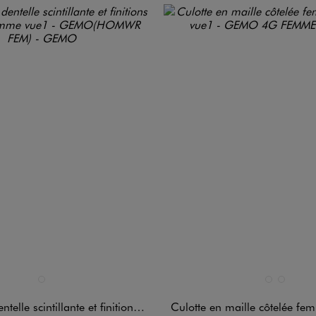
n 1 coloris
Disponible en 2 coloris
ROSE STANDARD
NOIR STANDA
ROSE STA
 scintillante et finitions satinées femme
Culotte en maille côtelée fem