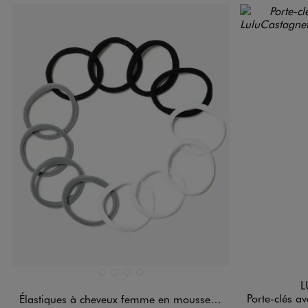
Disponible en 4 coloris
Disponible e
ARGENTE
MULTICOLORE
NOIR STANDARD
ROUGE FONCE
L
Porte-clés avec 
Élastiques à cheveux femme en mousse (lot de 12)