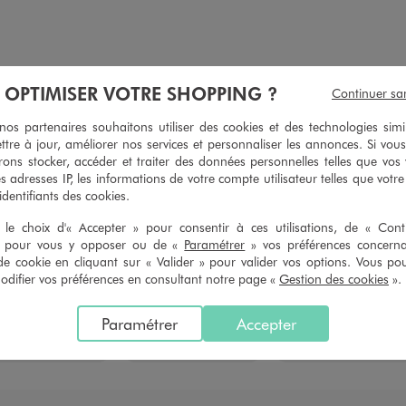
À OPTIMISER VOTRE SHOPPING ?
Continuer sa
s partenaires souhaitons utiliser des cookies et des technologies simi
ttre à jour, améliorer nos services et personnaliser les annonces. Si vous
ons stocker, accéder et traiter des données personnelles telles que vos v
es adresses IP, les informations de votre compte utilisateur telles que votr
Vous avez vu 339 produits sur 339
 identifiants des cookies.
le choix d'« Accepter » pour consentir à ces utilisations, de « Con
» pour vous y opposer ou de «
Paramétrer
» vos préférences concern
...
9
10
11
12
Première page
Page précédente
de cookie en cliquant sur « Valider » pour valider vos options. Vous po
ifier vos préférences en consultant notre page «
Gestion des cookies
».
ATÉGORIES VÊTEMENTS ET CHAUSSURES POUR 
Paramétrer
Accepter
Autres accessoires
Accessoires cheveux
Chapeaux, casquette