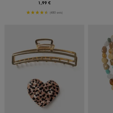
1,99 €
4.5/5 de moyenne
(480 avis)