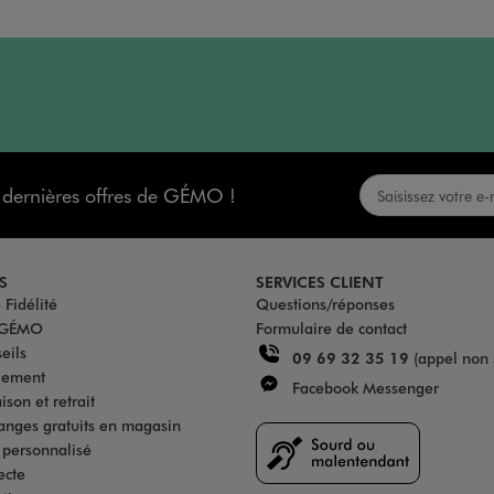
s dernières offres de GÉMO !
S
SERVICES CLIENT
Fidélité
Questions/réponses
u GÉMO
Formulaire de contact
eils
09 69 32 35 19
(appel non 
iement
Facebook Messenger
son et retrait
anges gratuits en magasin
s personnalisé
ecte