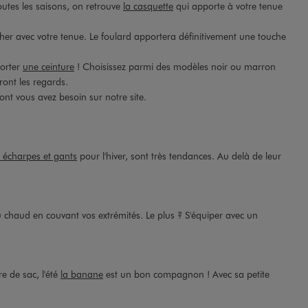
outes les saisons, on retrouve
la casquette
qui apporte à votre tenue
her avec votre tenue. Le foulard apportera définitivement une touche
porter
une ceinture
! Choisissez parmi des modèles noir ou marron
ront les regards.
nt vous avez besoin sur notre site.
 écharpes et gants
pour l'hiver, sont très tendances. Au delà de leur
u chaud en couvant vos extrémités. Le plus ? S'équiper avec un
e de sac, l'été
la banane
est un bon compagnon ! Avec sa petite