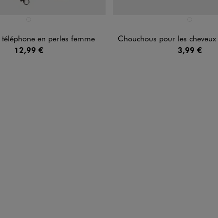
n 1 coloris
Disponible en 1 coloris
MULTICOLORE
MULTICOLO
 téléphone en perles femme
Chouchous pour les cheveux à motif vi
12,99 €
3,99 €