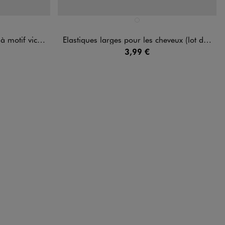
Disponible en 1 coloris
RE
MULTICOLORE
chy (lot de 3)
Elastiques larges pour les cheveux (lot de 6)
3,99 €