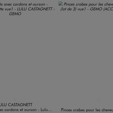
n 1 coloris
Disponible en 1 coloris
MULTICOLORE
MULTICOLO
ULU CASTAGNETT
cordons et ourson - LuluCastagnette
Pinces crabes pour les cheveux rectang