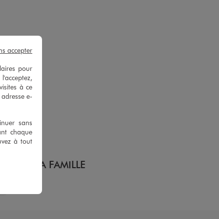
ns accepter
laires pour
 l'acceptez,
isites à ce
e adresse e-
tinuer sans
ant chaque
uvez à tout
TOUTE LA FAMILLE
s