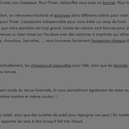
eil avec nos chapeaux. Pour l'hiver, réchauffez vous avec un
bonnet
. Pour t
nfort, on retrouvera foulards et
écharpes
dans différents coloris pour matc
r l'hiver. L'accessoire indispensable pour vous éviter un coup de froid.
e que votre pantalon est trop grand, toutes les raisons sont bonnes pour 
tenues ou bien misez sur l'audace avec des ceintures à imprimés qui attire
, chouchou, barrettes, ... vous trouverez forcément
l'accessoire cheveux
do
 Actuellement, les
chapeaux et casquettes
pour l'été, ainsi que les
bonnets,
os tenues.
rument mode du tenue hivernale, ils vous permettront également de rester a
ême matière et même couleur !
soleil, ainsi que des lunettes de soleil pour épargner vos yeux ! En matièr
t apporter les sacs à dos lorsqu'il fait très chaud.