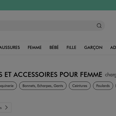
AUSSURES
FEMME
BÉBÉ
FILLE
GARÇON
A
S ET ACCESSOIRES POUR FEMME
char
Sacs et Accessoires
oquinerie
Bonnets, Echarpes, Gants
Ceintures
Foulards
s