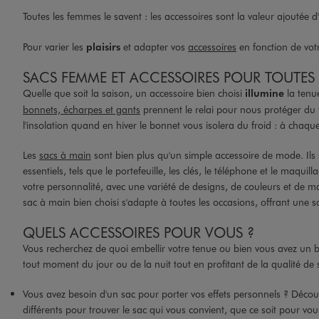
Toutes les femmes le savent : les accessoires sont la valeur ajoutée d'u
Pour varier les
plaisirs
et adapter vos
accessoires
en fonction de vot
SACS FEMME ET ACCESSOIRES POUR TOUTES 
Quelle que soit la saison, un accessoire bien choisi
illumine
la tenu
bonnets, écharpes et gants
prennent le relai pour nous protéger du f
l'insolation quand en hiver le bonnet vous isolera du froid : à chaque
Les
sacs à main
sont bien plus qu'un simple accessoire de mode. Ils 
essentiels, tels que le portefeuille, les clés, le téléphone et le maq
votre personnalité, avec une variété de designs, de couleurs et de ma
sac à main bien choisi s'adapte à toutes les occasions, offrant une so
QUELS ACCESSOIRES POUR VOUS ?
Vous recherchez de quoi embellir votre tenue ou bien vous avez un b
tout moment du jour ou de la nuit tout en profitant de la qualité de
Vous avez besoin d'un sac pour porter vos effets personnels ? Décou
différents pour trouver le sac qui vous convient, que ce soit pour v