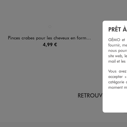
Disponible en 1 coloris
PRÊT 
MULTICOLORE
Pinces crabes pour les cheveux en forme de fleurs (lot de 3)
GÉMO et no
4,99 €
fournir, me
nous pourr
site web, l
mail et les
Vous avez 
accepter 
catégorie 
moment mod
RETROUVEZ NOS C