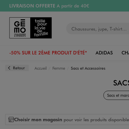
LIVRAISON OFFERTE
A partir de 40€
Aller au contenu principal
Aller à la navigation
RETRAIT ET LIVRAISON OFFERTE
en magasin
Votre recherche
PAYEZ EN 3x SANS FRAIS
dès 50€
Retours OFFERTS
pendant 30 jours
-50% SUR LE 2ÈME PRODUIT D'ÉTÉ*
ADIDAS
CH
Retour
Accueil
Femme
Sacs et Accessoires
SAC
Sacs et mar
Choisir mon magasin
pour voir les produits disponible