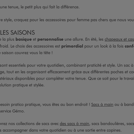
ne tenue, le petit plus qui fait la différence.
re style, craquez pour les accessoires pour femme pas chers que nous vo
LES SAISONS
e la plus
basique
et
personnalise
une allure. En été, les
chapeaux et cas
roid. Le choix des accessoires est
primordial
pour un look à la fois
conf
 saison couvrez vous la tête !
sont essentiels pour votre quotidien, combinant praticité et style. Un sac 
uillage, tout en les organisant efficacement grâce aux différentes poches et
tériaux disponibles pour compléter votre tenue. Que ce soit pour le travai
lution pratique et stylée.
esoin pratico pratique, vous êtes au bon endroit !
Sacs à main
ou à bando
 service Gémo.
vrez nos collections de sacs avec
des sacs à main
, sacs bandoulières, sacs
ous accompagner dans votre quotidien ou à une sortie entre copines.