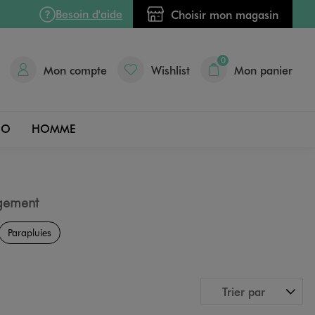
Besoin d'aide
Choisir mon magasin
0
Mon compte
Wishlist
Mon panier
DO
HOMME
gement
Parapluies
Trier par