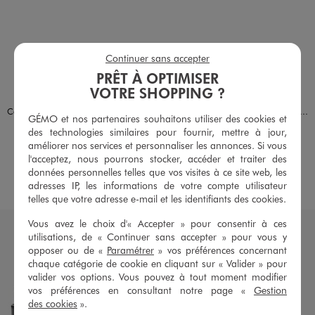
Continuer sans accepter
PRÊT À OPTIMISER
VOTRE SHOPPING ?
Disponible en 2 coloris
Disponible en 2 coloris
BLEU FONCE
NOIR STANDARD
MARRON VIF
NOIR STANDARD
Ceinture à motifs dentelle en relief femme
Ceinture à trois passants fantaisie femme
GÉMO et nos partenaires souhaitons utiliser des cookies et
9,99 €
9,99 €
des technologies similaires pour fournir, mettre à jour,
améliorer nos services et personnaliser les annonces. Si vous
4.5/5 de moyenne
4.5/5 de moyenne
(84 avis)
(83 avis)
l'acceptez, nous pourrons stocker, accéder et traiter des
données personnelles telles que vos visites à ce site web, les
AU PANIER
AU PANIER
AJOUTER
AJOUTER
adresses IP, les informations de votre compte utilisateur
telles que votre adresse e-mail et les identifiants des cookies.
Vous avez le choix d'« Accepter » pour consentir à ces
utilisations, de « Continuer sans accepter » pour vous y
opposer ou de «
Paramétrer
» vos préférences concernant
chaque catégorie de cookie en cliquant sur « Valider » pour
valider vos options. Vous pouvez à tout moment modifier
vos préférences en consultant notre page «
Gestion
des cookies
».