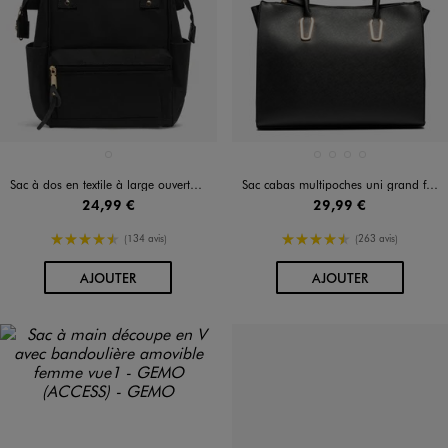
Disponible en 1 coloris
Disponible en 4 coloris
NOIR STANDARD
MARRON CLAIR
NOIR STANDARD
ROUGE FONCE
VERT STANDARD
Sac à dos en textile à large ouverture femme
Sac cabas multipoches uni grand format femme
24,99 €
29,99 €
4.5/5 de moyenne
4.5/5 de moyenne
(134 avis)
(263 avis)
AU PANIER
AU PANIER
AJOUTER
AJOUTER