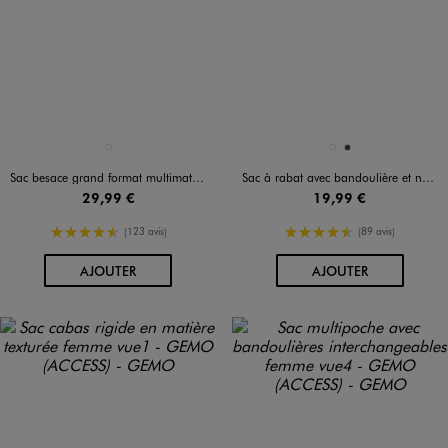
Disponible en 1 coloris
Disponible en 2 coloris
NOIR STANDARD
NOIR STANDARD
TAUPE
Sac besace grand format multimatière femme
Sac à rabat avec bandoulière et noeud fantaisie femme
29,99 €
19,99 €
4.5/5 de moyenne
4.5/5 de moyenne
(123 avis)
(89 avis)
AU PANIER
AU PANIER
AJOUTER
AJOUTER