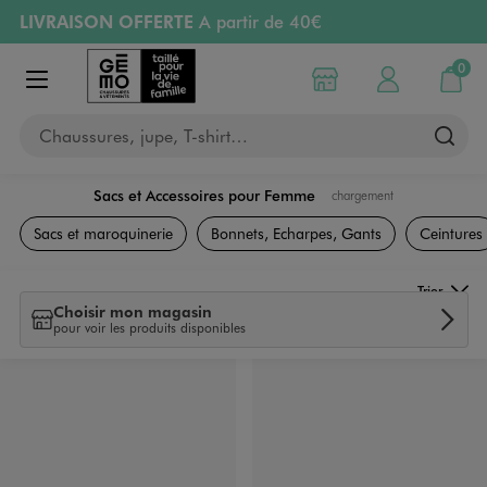
LIVRAISON OFFERTE
A partir de 40€
Aller au contenu principal
Aller à la navigation
RETRAIT ET LIVRAISON OFFERTE
en magasin
0
Choisir mon magasin
Mon compte
Mon pa
Afficher le menu
PAYEZ EN 3x SANS FRAIS
dès 50€
Chaussures, jupe, T-shirt…
Retours OFFERTS
pendant 30 jours
Sacs et Accessoires pour Femme
chargement
Sacs et Accessoires
Sacs et maroquinerie
Bonnets, Echarpes, Gants
Ceintures
Trier
Choisir mon magasin
pour voir les produits disponibles