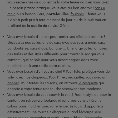
Vous recherchez de quoi embellir votre tenue ou bien vous avez
un besoin pratico pratique, vous êtes au bon endroit !
Sacs à
main
ou à bandoulière,
portefeuilles
,
foulards
... faites-vous
plaisir à petit prix à tout moment du jour ou de la nuit tout en
profitant de la qualité de service Gémo.
Vous avez besoin d'un sac pour porter vos effets personnels ?
Découvrez nos collections de sacs avec
des sacs à main
, sacs
bandoulières, sacs à dos, banane ... Une large collection avec
des tailles et des styles différents pour trouver le sac qui vous
convient, que ce soit pour vous accompagner dans votre
quotidien ou à une sortie entre copines.
Vous avez besoin d'un couvre chef ? Pour l'été, protégez vous du
soleil avec nos chapeaux. Pour l'hiver, réchauffez vous avec un
bonnet
. Pour toutes les saisons, on retrouve
la casquette
qui
apporte à votre tenue une touche streetwear très moderne.
Vous avez besoin de vous couvrir le cou ? Pour le style ou pour le
confort, on retrouvera foulards et
écharpes
dans différents
coloris pour matcher avec votre tenue. Le foulard apportera
définitivement une touche d'élégance quand l'écharpe sera
synonyme de cocooning et chaleur pour l'hiver. L'accessoire