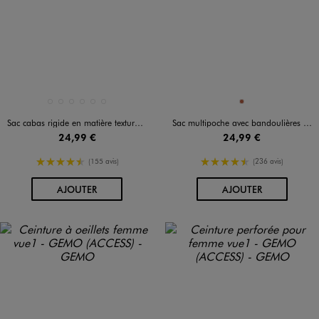
Disponible en 6 coloris
Disponible en 1 coloris
MARRON CLAIR
MARRON FONCE
MARRON VIF
NOIR STANDARD
VERT FONCE
VIOLET FONCE
COGNAC
Sac cabas rigide en matière texturée femme
Sac multipoche avec bandoulières interchangeables femme
24,99 €
24,99 €
4.5/5 de moyenne
4.5/5 de moyenne
(155 avis)
(236 avis)
AU PANIER
AU PANIER
AJOUTER
AJOUTER