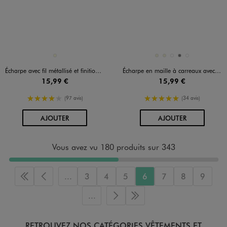
Disponible en 1 coloris
Disponible en 5 coloris
ECRU
BEIGE
BEIGE
BLEU STANDARD
GRIS
GRIS CHINE
Écharpe avec fil métallisé et finitions franges femme
Écharpe en maille à carreaux avec franges femme
15,99 €
15,99 €
4/5 de moyenne
5/5 de moyenne
(97 avis)
(34 avis)
AU PANIER
AU PANIER
AJOUTER
AJOUTER
Vous avez vu 180 produits sur 343
...
3
4
5
6
7
8
9
Première page
Page précédente
...
Page suivante
Dernière page
RETROUVEZ NOS CATÉGORIES VÊTEMENTS ET