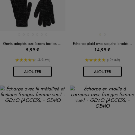
Disponible en 7 coloris
Disponible en 2 coloris
1105
14368
BEIGE STANDARD
GRIS CLAIR
JAUNE FONCE
NOIR VIF
ROSE CLAIR
ECRU
NOIR STANDARD
Gants adaptés aux écrans tactiles femme (lot de 2 paires)
Echarpe plaid avec sequins brodés femme
5,99 €
14,99 €
4.5/5 de moyenne
5/5 de moyenne
(373 avis)
(107 avis)
AU PANIER
AU PANIER
AJOUTER
AJOUTER