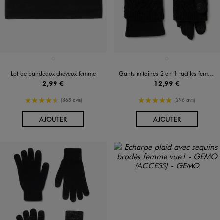
Disponible en 1 coloris
Disponible en 1 coloris
GRIS STANDARD
NOIR STANDARD
Lot de bandeaux cheveux femme
Gants mitaines 2 en 1 tactiles femme
2,99 €
12,99 €
4.5/5 de moyenne
5/5 de moyenne
(365 avis)
(296 avis)
AU PANIER
AU PANIER
AJOUTER
AJOUTER