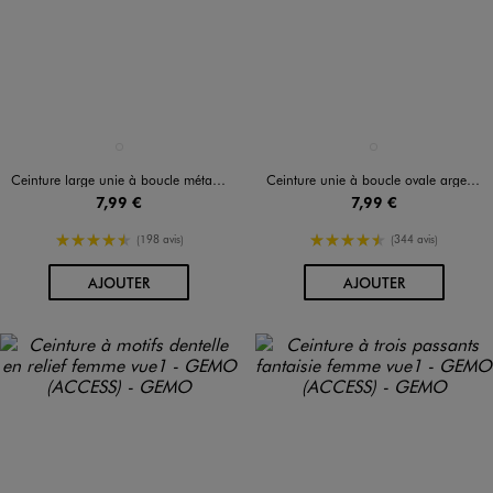
Disponible en 1 coloris
Disponible en 1 coloris
NOIR STANDARD
NOIR STANDARD
Ceinture large unie à boucle métallique ovale femme
Ceinture unie à boucle ovale argentée femme
7,99 €
7,99 €
4.5/5 de moyenne
4.5/5 de moyenne
(198 avis)
(344 avis)
AU PANIER
AU PANIER
AJOUTER
AJOUTER