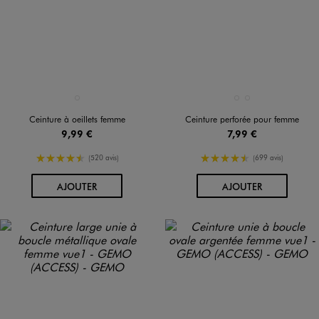
Disponible en 1 coloris
Disponible en 2 coloris
NOIR STANDARD
BLEU STANDARD
NOIR STANDARD
Ceinture à oeillets femme
Ceinture perforée pour femme
9,99 €
7,99 €
4.5/5 de moyenne
4.5/5 de moyenne
(520 avis)
(699 avis)
AU PANIER
AU PANIER
AJOUTER
AJOUTER