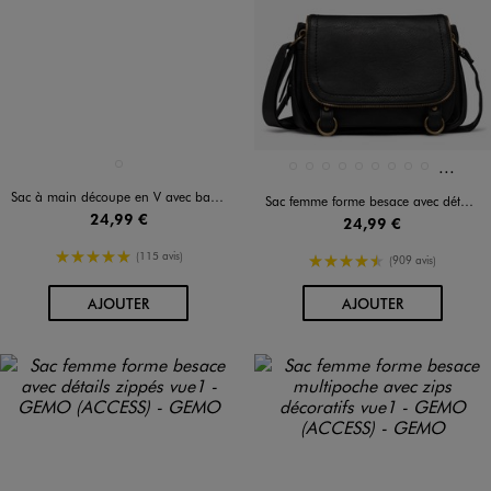
Et 5 au
Disponible en 1 coloris
Disponible en 14 coloris
NOIR STANDARD
4724
15241
BLEU CLAIR
BLEU STANDARD
DORE
JAUNE FONCE
MARRON CLAIR
MARRON FONCE
MARRON STANDAR
Sac à main découpe en V avec bandoulière amovible femme
Sac femme forme besace avec détails zippés
24,99 €
24,99 €
5/5 de moyenne
(115 avis)
4.5/5 de moyenne
(909 avis)
AU PANIER
AU PANIER
AJOUTER
AJOUTER