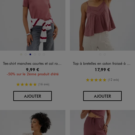
Disponible en 6 coloris
Disponible en 2 coloris
BEIGE
KAKI STANDARD
MARINE
MARRON FONCE
ROSE STANDARD
ROUGE FONCE
BLANC STANDARD
ROSE STANDARD
Tee-shirt manches courtes et col rond en coton résistant femme
Top à bretelles en coton froissé à broderies et galon de dentelle femme
9,99 €
17,99 €
-50% sur le 2ème produit d'été
5/5 de moyenne
(12 avis)
5/5 de moyenne
(16 avis)
AU PANIER
AU PANIER
AJOUTER
AJOUTER