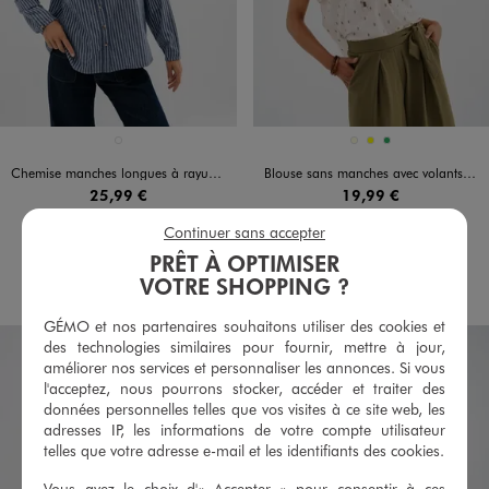
Disponible en 1 coloris
Disponible en 3 coloris
BLEU CHINE
ECRU
JAUNE
VERT
Chemise manches longues à rayures et col victorien femme
Blouse sans manches avec volants aux emmanchures femme
25,99 €
19,99 €
Continuer sans accepter
5/5 de moyenne
4.5/5 de moyenne
(1 avis)
(19 avis)
PRÊT À OPTIMISER
AU PANIER
AU PANIER
AJOUTER
AJOUTER
VOTRE SHOPPING ?
GÉMO et nos partenaires souhaitons utiliser des cookies et
des technologies similaires pour fournir, mettre à jour,
améliorer nos services et personnaliser les annonces. Si vous
l'acceptez, nous pourrons stocker, accéder et traiter des
données personnelles telles que vos visites à ce site web, les
adresses IP, les informations de votre compte utilisateur
telles que votre adresse e-mail et les identifiants des cookies.
Vous avez le choix d'« Accepter » pour consentir à ces