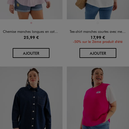
Disponible en 1 coloris
Disponible en 1 coloris
ROSE
BLANC STANDARD
Chemise manches longues en coton rayé femme
Tee-shirt manches courtes avec message poitrine et dos femme grande taille
25,99 €
17,99 €
-50% sur le 2ème produit d'été
AU PANIER
AU PANIER
AJOUTER
AJOUTER