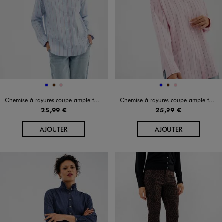
Disponible en 3 coloris
Disponible en 3 coloris
BLEU
MARRON
ROSE
BLEU
MARRON
ROSE
Chemise à rayures coupe ample femme
Chemise à rayures coupe ample femme
25,99 €
25,99 €
AU PANIER
AU PANIER
AJOUTER
AJOUTER