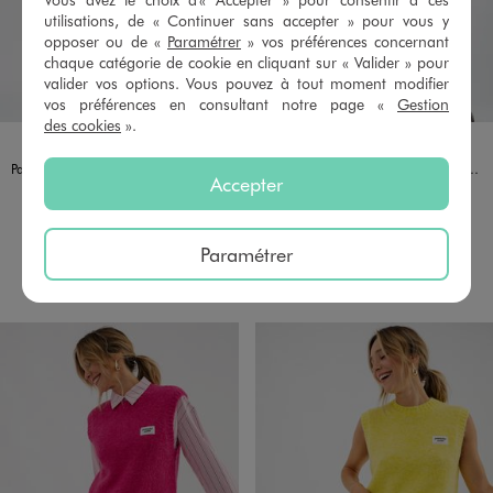
utilisations, de « Continuer sans accepter » pour vous y
opposer ou de «
Paramétrer
» vos préférences concernant
chaque catégorie de cookie en cliquant sur « Valider » pour
valider vos options. Vous pouvez à tout moment modifier
vos préférences en consultant notre page «
Gestion
des cookies
».
Disponible en 3 coloris
Disponible en 2 coloris
BLEU
MARRON
ORANGE
MARRON
MARRON FONCE
Pantalon large en viscose froissée femme
Chemise manches courtes coupe loose en viscose froissée et imprimée femme
Accepter
25,99 €
15,99 €
4.5/5 de moyenne
5/5 de moyenne
(28 avis)
(21 avis)
Paramétrer
AU PANIER
AU PANIER
AJOUTER
AJOUTER