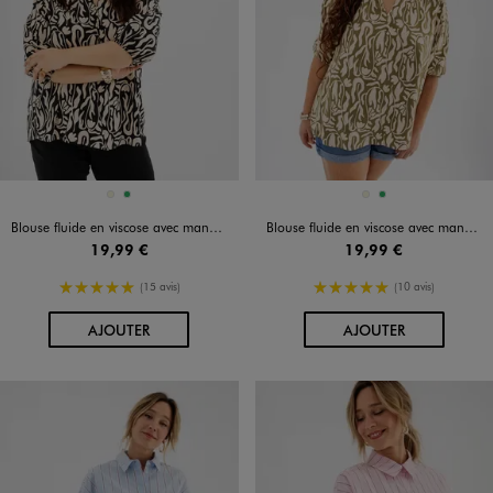
Disponible en 2 coloris
Disponible en 2 coloris
BEIGE
VERT
BEIGE
VERT
Blouse fluide en viscose avec manches 3/4 femme grande taille
Blouse fluide en viscose avec manches 3/4 femme grande taille
19,99 €
19,99 €
5/5 de moyenne
5/5 de moyenne
(15 avis)
(10 avis)
AU PANIER
AU PANIER
AJOUTER
AJOUTER