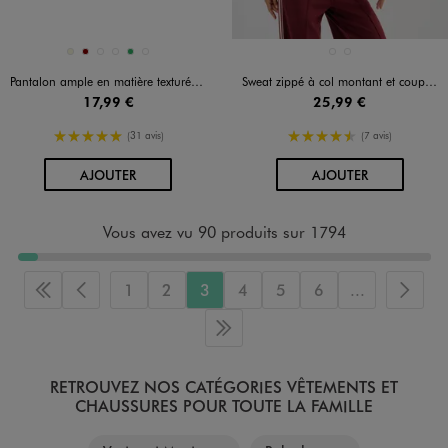
Disponible en 6 coloris
Disponible en 2 coloris
BEIGE
BORDEAUX
NOIR STANDARD
ROSE STANDARD
VERT
VERT CLAIR
MARRON FONCE
ROUGE FONCE
Pantalon ample en matière texturée avec ceinture élastique femme
Sweat zippé à col montant et coupe loose femme
17,99 €
25,99 €
5/5 de moyenne
4.5/5 de moyenne
(31 avis)
(7 avis)
AU PANIER
AU PANIER
AJOUTER
AJOUTER
Vous avez vu 90 produits sur 1794
1
2
3
4
5
6
...
Première page
Page précédente
Page 
Dernière page
RETROUVEZ NOS CATÉGORIES VÊTEMENTS ET
CHAUSSURES POUR TOUTE LA FAMILLE