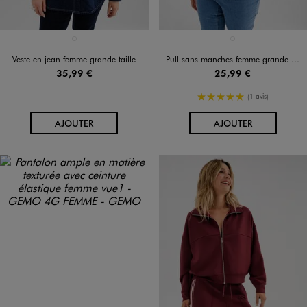
Disponible en 1 coloris
Disponible en 1 coloris
BLEU FONCE
ROSE VIF
Veste en jean femme grande taille
Pull sans manches femme grande taille
35,99 €
25,99 €
5/5 de moyenne
(1 avis)
AU PANIER
AU PANIER
AJOUTER
AJOUTER