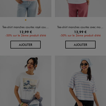
Disponible en 1 coloris
Disponible en 1 coloris
ORANGE
BLANC VIF
Tee-shirt manches courtes rayé coupe oversize femme
Tee-shirt manches courtes avec motif poitrine et dos femme - Hello Kitty
12,99 €
12,99 €
-50% sur le 2ème produit d'été
-50% sur le 2ème produit d'été
AU PANIER
AU PANIER
AJOUTER
AJOUTER