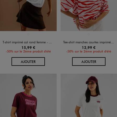
Disponible en 1 coloris
Disponible en 1 coloris
BLANC VIF
ROSE STANDARD
T-shirt imprimé col rond femme - CELINE DION
Tee-shirt manches courtes imprimé coupe oversize femme
15,99 €
12,99 €
-50% sur le 2ème produit d'été
-50% sur le 2ème produit d'été
AU PANIER
AU PANIER
AJOUTER
AJOUTER