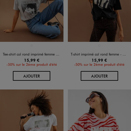
Disponible en 1 coloris
Disponible en 1 coloris
GRIS CHINE
NOIR STANDARD
Tee-shirt col rond imprimé femme - Celine Dion
T-shirt imprimé col rond femme - Céline Dion
15,99 €
15,99 €
-50% sur le 2ème produit d'été
-50% sur le 2ème produit d'été
AU PANIER
AU PANIER
AJOUTER
AJOUTER