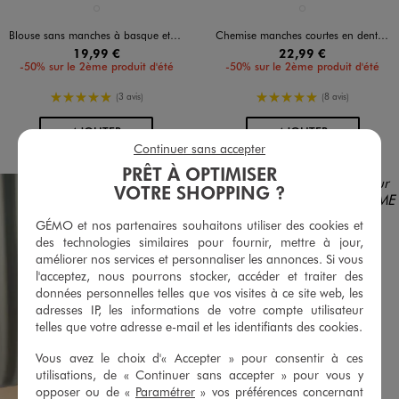
Disponible en 1 coloris
Disponible en 1 coloris
BLANC STANDARD
BLANC STANDARD
Blouse sans manches à basque et dos noué femme
Chemise manches courtes en dentelle extensible femme
19,99 €
22,99 €
-50% sur le 2ème produit d'été
-50% sur le 2ème produit d'été
5/5 de moyenne
5/5 de moyenne
(3 avis)
(8 avis)
AU PANIER
AU PANIER
AJOUTER
AJOUTER
Continuer sans accepter
PRÊT À OPTIMISER
VOTRE SHOPPING ?
GÉMO et nos partenaires souhaitons utiliser des cookies et
des technologies similaires pour fournir, mettre à jour,
améliorer nos services et personnaliser les annonces. Si vous
l'acceptez, nous pourrons stocker, accéder et traiter des
données personnelles telles que vos visites à ce site web, les
adresses IP, les informations de votre compte utilisateur
telles que votre adresse e-mail et les identifiants des cookies.
Vous avez le choix d'« Accepter » pour consentir à ces
utilisations, de « Continuer sans accepter » pour vous y
opposer ou de «
Paramétrer
» vos préférences concernant