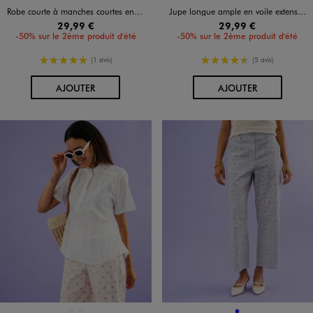
Robe courte à manches courtes en dentelle extensible look romantique femme
Jupe longue ample en voile extensible et texturé femme
29,99 €
29,99 €
-50% sur le 2ème produit d'été
-50% sur le 2ème produit d'été
5/5 de moyenne
4.5/5 de moyenne
(1 avis)
(5 avis)
AU PANIER
AU PANIER
AJOUTER
AJOUTER
BLANC STANDARD
BLEU STANDARD
BLEU