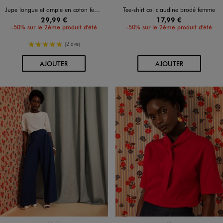
Jupe longue et ample en coton femme
Tee-shirt col claudine brodé femme
29,99 €
17,99 €
-50% sur le 2ème produit d'été
-50% sur le 2ème produit d'été
5/5 de moyenne
(2 avis)
AU PANIER
AU PANIER
AJOUTER
AJOUTER