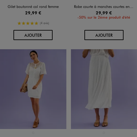
Gilet boutonné col rond femme
Robe courte à manches courtes en tissu gaufré à carreaux vichy femme
29,99 €
29,99 €
-50% sur le 2ème produit d'été
5/5 de moyenne
(4 avis)
AU PANIER
AU PANIER
AJOUTER
AJOUTER
Disponible en 1 coloris
Disponible en 1 coloris
BLANC STANDARD
BLANC STANDARD