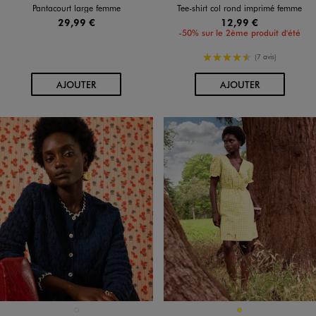
Pantacourt large femme
Tee-shirt col rond imprimé femme
29,99 €
12,99 €
-50% sur le 2ème produit d'été
4.5/5 de moyenne
(7 avis)
AU PANIER
AU PANIER
AJOUTER
AJOUTER
Disponible en 1 coloris
Disponible en 1 coloris
BLEU MARINE
JAUNE