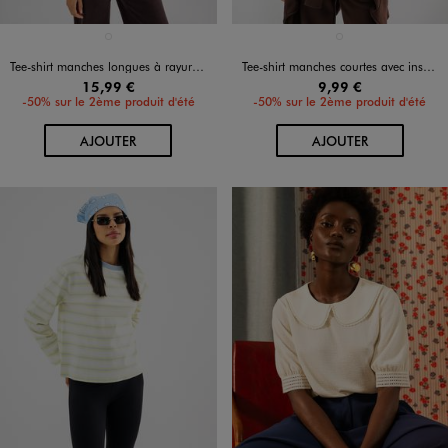
Disponible en 1 coloris
Disponible en 1 coloris
ROUGE FONCE
JAUNE CLAIR
Tee-shirt manches longues à rayures coupe large femme
Tee-shirt manches courtes avec inscription coupe oversize femme
15,99 €
9,99 €
-50% sur le 2ème produit d'été
-50% sur le 2ème produit d'été
AU PANIER
AU PANIER
AJOUTER
AJOUTER