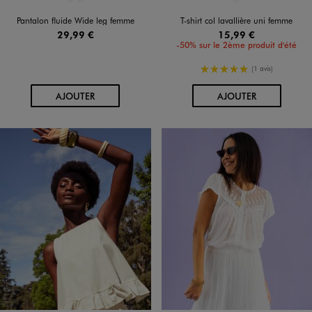
Disponible en 2 coloris
Disponible en 1 coloris
BLEU MARINE
ROUGE STANDARD
ROUGE STANDARD
Pantalon fluide Wide leg femme
T-shirt col lavallière uni femme
29,99 €
15,99 €
-50% sur le 2ème produit d'été
5/5 de moyenne
(1 avis)
AU PANIER
AU PANIER
AJOUTER
AJOUTER