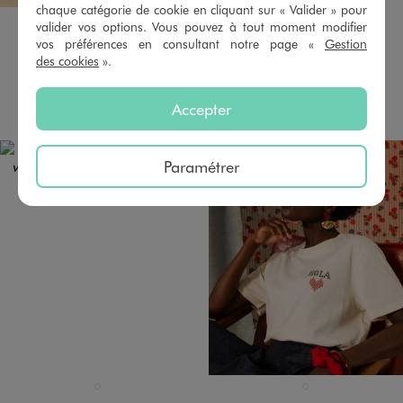
chaque catégorie de cookie en cliquant sur « Valider » pour
Disponible en 2 coloris
Disponible en 2 coloris
BLEU MARINE
ROUGE STANDARD
BLEU FONCE
ROUGE STANDARD
valider vos options. Vous pouvez à tout moment modifier
vos préférences en consultant notre page «
Gestion
Pantalon fluide Wide leg femme
Veste sans manches pour femme
des cookies
».
29,99 €
25,99 €
AU PANIER
AU PANIER
AJOUTER
AJOUTER
Accepter
Paramétrer
Disponible en 1 coloris
Disponible en 1 coloris
BLEU FONCE
BLANC STANDARD