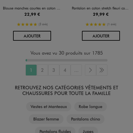
Disponible en 2 coloris
Disponible en 1 coloris
Blouse manches courtes en coton ajouré et brodé femme
Pantalon en coton stretch fleuri coupe droite
22,99 €
29,99 €
5/5 de moyenne
5/5 de moyenne
(3 avis)
(1 avis)
AU PANIER
AU PANIER
AJOUTER
AJOUTER
Vous avez vu 30 produits sur 1785
1
2
3
4
...
Page suivante
Dernière page
RETROUVEZ NOS CATÉGORIES VÊTEMENTS ET
CHAUSSURES POUR TOUTE LA FAMILLE
Vestes et Manteaux
Robe longue
Blazer femme
Pantalons chino
Pantalons fluides
Jupes