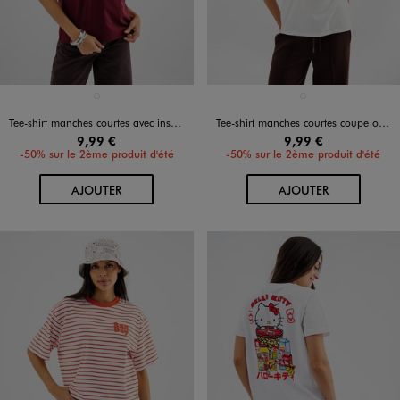
Disponible en 1 coloris
Disponible en 1 coloris
ROUGE FONCE
BLANC STANDARD
Tee-shirt manches courtes avec inscription pailletée femme
Tee-shirt manches courtes coupe oversize avec message femme
9,99 €
9,99 €
-50% sur le 2ème produit d'été
-50% sur le 2ème produit d'été
AU PANIER
AU PANIER
AJOUTER
AJOUTER