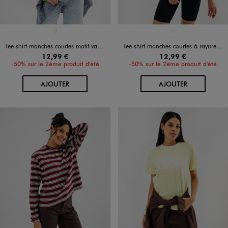
Disponible en 1 coloris
Disponible en 1 coloris
ECRU
BLEU CLAIR
Tee-shirt manches courtes motif vague garçon - Hokusai
Tee-shirt manches courtes à rayures coupe oversize femme
12,99 €
12,99 €
-50% sur le 2ème produit d'été
-50% sur le 2ème produit d'été
AU PANIER
AU PANIER
AJOUTER
AJOUTER