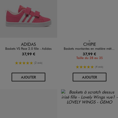
Disponible en 1 coloris
Disponible en 1 coloris
ROSE FONCE
ARGENT
ADIDAS
CHIPIE
Baskets VS Pace 2.0 fille - Adidas
Baskets montantes en matière métallisée fille - Chipie
37,99 €
37,99 €
Taille du 28 au 35
5/5 de moyenne
(2 avis)
5/5 de moyenne
(4 avis)
AU PANIER
AU PANIER
AJOUTER
AJOUTER