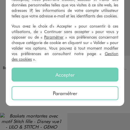
données personnelles telles que vos visites à ce site web, les
adresses IP, les informations de votre compte utilisateur
telles que votre adresse e-mail et les identifiants des cookies.
Vous avez le choix d'« Accepter » pour consentir à ces
utilisations, de « Continuer sans accepter » pour vous y
opposer ou de «
Paramétrer
» vos préférences concernant
chaque catégorie de cookie en cliquant sur « Valider » pour
valider vos options. Vous pouvez à tout moment modifier
vos préférences en consultant notre page «
Gestion
des cookies
».
Disponible en 1 coloris
Disponible en 1 coloris
DORE
ROSE STANDARD
LOVELY WINGS
Baskets montantes multi-matières fille - Lovely Wings
Baskets basses à lacets élastiques et scratch fille - La Pat'Patrouille
29,99 €
Accepter
29,99 €
Taille du 20 au 27
Taille du 20 au 27
4.5/5 de moyenne
4.5/5 de moyenne
(5 avis)
(9 avis)
Paramétrer
AU PANIER
AU PANIER
AJOUTER
AJOUTER