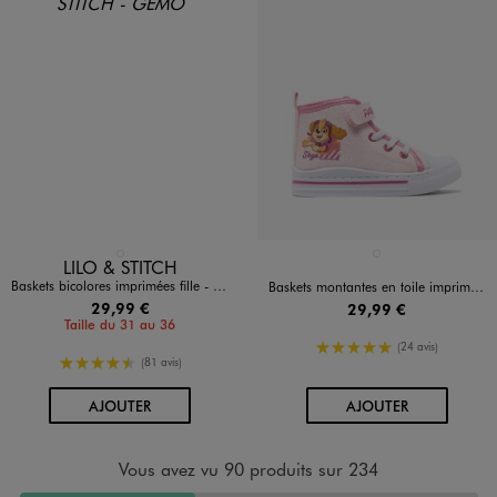
Disponible en 1 coloris
Disponible en 1 coloris
BLANC STANDARD
ROSE CLAIR
LILO & STITCH
Baskets bicolores imprimées fille - Stitch
Baskets montantes en toile imprimée Stella fille - La Pat'Patrouille
29,99 €
29,99 €
Taille du 31 au 36
5/5 de moyenne
(24 avis)
4.5/5 de moyenne
(81 avis)
AU PANIER
AU PANIER
AJOUTER
AJOUTER
Vous avez vu 90 produits sur 234