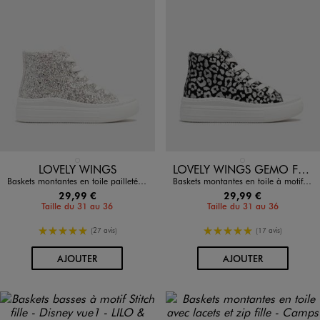
Disponible en 1 coloris
Disponible en 1 coloris
ARGENTE
NOIR STANDARD
LOVELY WINGS
LOVELY WINGS GEMO FOR GOOD
Baskets montantes en toile pailletée fille - Lovely Wings
Baskets montantes en toile à motif métallisés fille - Lovely Wings
29,99 €
29,99 €
Taille du 31 au 36
Taille du 31 au 36
5/5 de moyenne
5/5 de moyenne
(27 avis)
(17 avis)
AU PANIER
AU PANIER
AJOUTER
AJOUTER