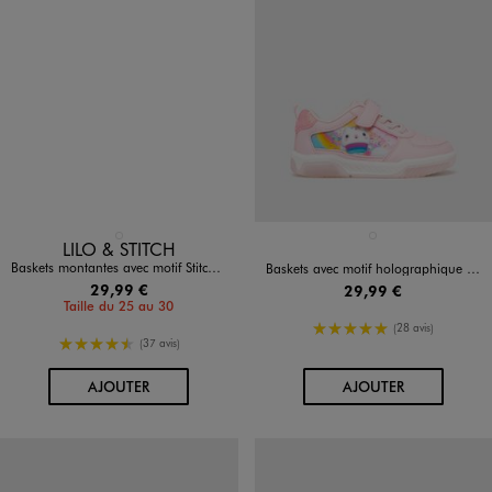
Disponible en 1 coloris
Disponible en 1 coloris
BLEU STANDARD
ROSE STANDARD
LILO & STITCH
Baskets montantes avec motif Stitch fille - Disney
Baskets avec motif holographique et semelle lumineuse fille - Gabby’s Dollhouse
29,99 €
29,99 €
Taille du 25 au 30
5/5 de moyenne
(28 avis)
4.5/5 de moyenne
(37 avis)
AU PANIER
AU PANIER
AJOUTER
AJOUTER