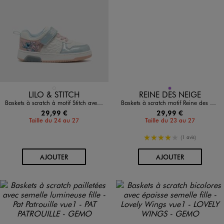
Disponible en 1 coloris
Disponible en 1 coloris
BLEU CLAIR
VIOLET
LILO & STITCH
REINE DES NEIGE
Baskets à scratch à motif Stitch avec semelle lumineuse fille - Disney
Baskets à scratch motif Reine des neiges à semelle lumineuse fille - Disney
29,99 €
29,99 €
Taille du 24 au 27
Taille du 23 au 27
4/5 de moyenne
(1 avis)
AU PANIER
AU PANIER
AJOUTER
AJOUTER