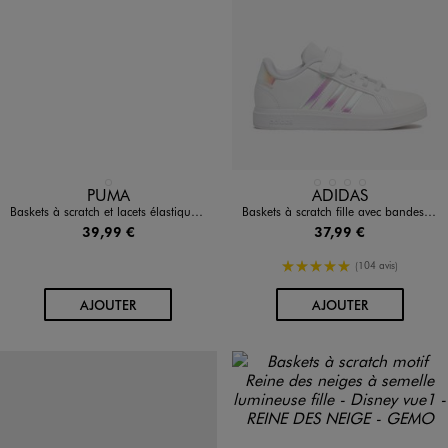
Disponible en 1 coloris
Disponible en 4 coloris
BLANC STANDARD
BLANC CHINE
BLANC STANDARD
BLANC VIF
DORE
PUMA
ADIDAS
Baskets à scratch et lacets élastiqués ado fille - Puma
Baskets à scratch fille avec bandes contrastantes - Adidas Grand Court
39,99 €
37,99 €
5/5 de moyenne
(104 avis)
AU PANIER
AU PANIER
AJOUTER
AJOUTER