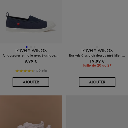
Disponible en 3 coloris
Disponible en 1 coloris
BLEU
BLEU FONCE
ROSE VIF
ROSE CLAIR
LOVELY WINGS
LOVELY WINGS
Chaussures en toile avec élastique et bout renforcé fille
Baskets à scratch dessus irisé fille - Lovely Wings
9,99 €
19,99 €
Taille du 20 au 27
4.5/5 de moyenne
(70 avis)
AU PANIER
AU PANIER
AJOUTER
AJOUTER