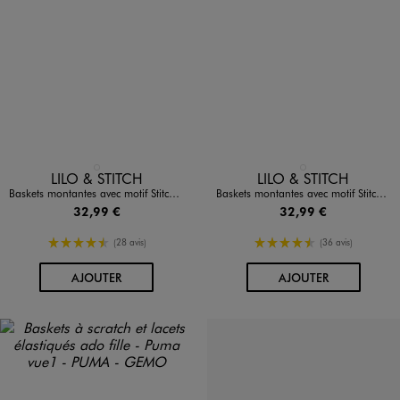
Disponible en 1 coloris
Disponible en 1 coloris
BLEU CLAIR
BLANC STANDARD
LILO & STITCH
LILO & STITCH
Baskets montantes avec motif Stitch fille - Disney
Baskets montantes avec motif Stitch et Angel fille - Disney
32,99 €
32,99 €
4.5/5 de moyenne
4.5/5 de moyenne
(28 avis)
(36 avis)
AU PANIER
AU PANIER
AJOUTER
AJOUTER