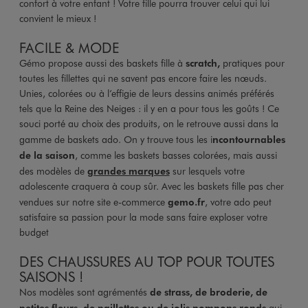
confort à votre enfant ! Votre fille pourra trouver celui qui lui
convient le mieux !
FACILE & MODE
Gémo propose aussi des baskets fille à
scratch,
pratiques pour
toutes les fillettes qui ne savent pas encore faire les nœuds.
Unies, colorées ou à l’effigie de leurs dessins animés préférés
tels que la Reine des Neiges : il y en a pour tous les goûts ! Ce
souci porté au choix des produits, on le retrouve aussi dans la
gamme de baskets ado. On y trouve tous les i
ncontournables
de la saison
, comme les baskets basses colorées, mais aussi
des modèles de
grandes marques
sur lesquels votre
adolescente craquera à coup sûr. Avec les baskets fille pas cher
vendues sur notre site e-commerce
gemo.fr
, votre ado peut
satisfaire sa passion pour la mode sans faire exploser votre
budget
DES CHAUSSURES AU TOP POUR TOUTES
SAISONS !
Nos modèles sont agrémentés
de strass, de broderie, de
petites fleurs, de paillettes ou de jolis pompons ronds
qui