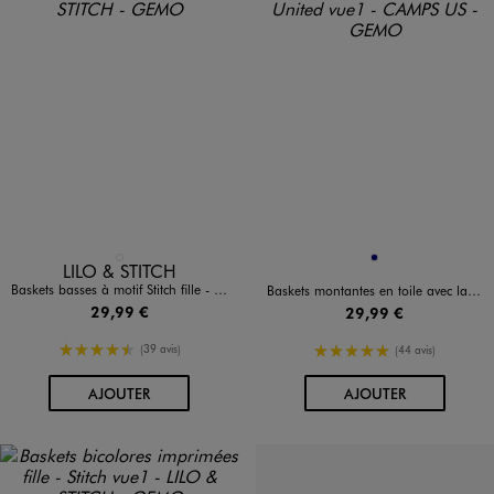
Disponible en 1 coloris
Disponible en 1 coloris
BLANC STANDARD
MARINE
LILO & STITCH
Baskets basses à motif Stitch fille - Disney
Baskets montantes en toile avec lacets et zip fille - Camps United
29,99 €
29,99 €
4.5/5 de moyenne
5/5 de moyenne
(39 avis)
(44 avis)
AU PANIER
AU PANIER
AJOUTER
AJOUTER