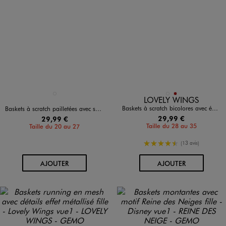
Disponible en 1 coloris
Disponible en 2 coloris
ROSE STANDARD
BEIGE STANDARD
ROUGE FONCE
LOVELY WINGS
Baskets à scratch bicolores avec épaisse semelle fille - Lovely Wings
Baskets à scratch pailletées avec semelle lumineuse fille - Pat Patrouille
29,99 €
29,99 €
Taille du 28 au 35
Taille du 20 au 27
4.5/5 de moyenne
(13 avis)
AU PANIER
AU PANIER
AJOUTER
AJOUTER