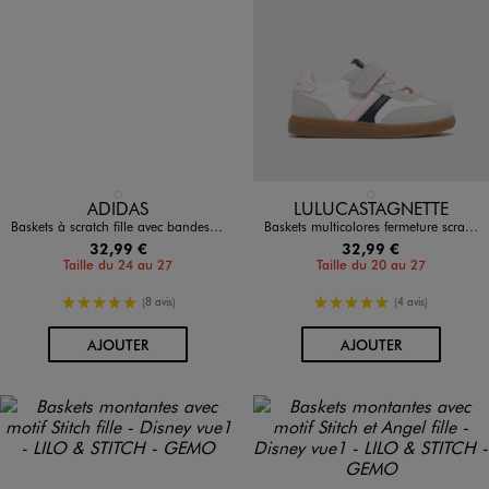
Disponible en 1 coloris
Disponible en 1 coloris
BLANC STANDARD
BLANC
ADIDAS
LULUCASTAGNETTE
Baskets à scratch fille avec bandes contrastantes - Adidas Grand Court
Baskets multicolores fermeture scratch fille - LuluCastagnette
32,99 €
32,99 €
Taille du 24 au 27
Taille du 20 au 27
5/5 de moyenne
5/5 de moyenne
(8 avis)
(4 avis)
AU PANIER
AU PANIER
AJOUTER
AJOUTER