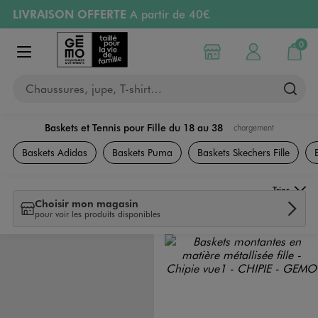
LIVRAISON OFFERTE
A partir de 40€
Aller au contenu principal
Aller à la navigation
RETRAIT ET LIVRAISON OFFERTE
en magasin
0
Choisir mon magasin
Mon compte
Mon pa
Afficher le menu
PAYEZ EN 3x SANS FRAIS
dès 50€
Chaussures, jupe, T-shirt…
Retours OFFERTS
pendant 30 jours
Baskets et Tennis pour Fille du 18 au 38
chargement
Chaussures
Baskets Adidas
Baskets Puma
Baskets Skechers Fille
Trier
Choisir mon magasin
pour voir les produits disponibles