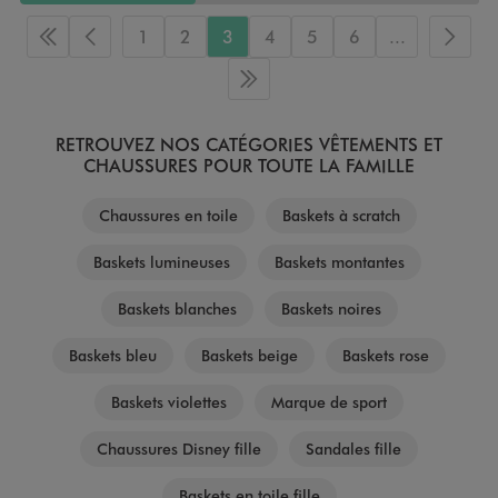
1
2
3
4
5
6
...
Première page
Page précédente
Page 
Dernière page
RETROUVEZ NOS CATÉGORIES VÊTEMENTS ET
CHAUSSURES POUR TOUTE LA FAMILLE
Chaussures en toile
Baskets à scratch
Baskets lumineuses
Baskets montantes
Baskets blanches
Baskets noires
Baskets bleu
Baskets beige
Baskets rose
Baskets violettes
Marque de sport
Chaussures Disney fille
Sandales fille
Baskets en toile fille