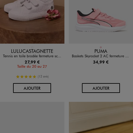
Disponible en 1 coloris
Disponible en 1 coloris
BLANC STANDARD
ROSE
LULUCASTAGNETTE
PUMA
Tennis en toile brodée fermeture scratch fille - LuluCastagnette
Baskets Skyrocket 2 AC fermeture scratch fille - Puma
27,99 €
34,99 €
Taille du 20 au 27
5/5 de moyenne
(12 avis)
AU PANIER
AU PANIER
AJOUTER
AJOUTER