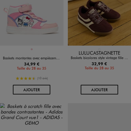
Disponible en 1 coloris
Disponible en 1 coloris
ROSE
ROUGE FONCE
LULUCASTAGNETTE
Baskets bicolores style vintage fille - LuluCastagnette
Baskets montantes avec empiècements colorés fille - Hello Kitty
32,99 €
34,99 €
Taille du 28 au 35
Taille du 28 au 35
4.5/5 de moyenne
(10 avis)
AU PANIER
AU PANIER
AJOUTER
AJOUTER