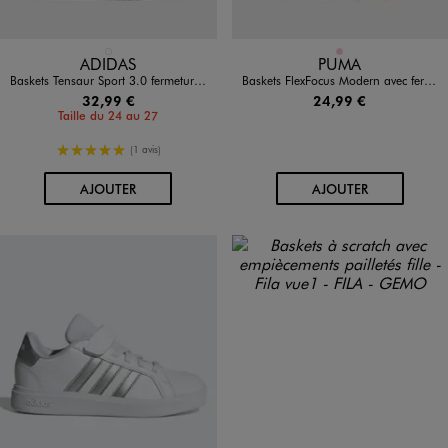
Disponible en 1 coloris
Disponible en 1 coloris
BLANC STANDARD
ROSE
ADIDAS
PUMA
Baskets Tensaur Sport 3.0 fermeture scratch fille - Adidas
Baskets FlexFocus Modern avec fermeture à scratch fille - Puma
32,99 €
24,99 €
Taille du 24 au 27
5/5 de moyenne
(1 avis)
AU PANIER
AU PANIER
AJOUTER
AJOUTER