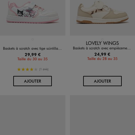
Disponible en 1 coloris
Disponible en 1 coloris
BLANC STANDARD
BEIGE STANDARD
LOVELY WINGS
Baskets à scratch avec empiècements colorés fille - Lovely Wings
Baskets à scratch avec tige scintillante fille - Hello Kitty
24,99 €
29,99 €
Taille du 28 au 35
Taille du 30 au 35
4/5 de moyenne
(1 avis)
AU PANIER
AU PANIER
AJOUTER
AJOUTER