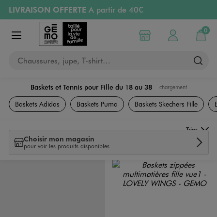
LIVRAISON OFFERTE
A partir de 40€
Aller au contenu principal
Aller à la navigation
RETRAIT ET LIVRAISON OFFERTE
en magasin
0
Choisir mon magasin
Mon compte
Mon pa
Afficher le menu
PAYEZ EN 3x SANS FRAIS
dès 50€
Chaussures, jupe, T-shirt…
Retours OFFERTS
pendant 30 jours
Baskets et Tennis pour Fille du 18 au 38
chargement
Chaussures
Baskets Adidas
Baskets Puma
Baskets Skechers Fille
Trier
Choisir mon magasin
pour voir les produits disponibles