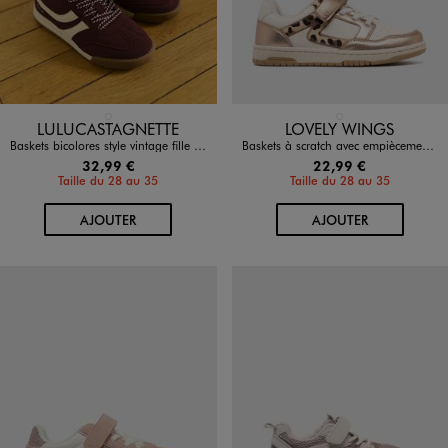
Disponible en 1 coloris
Disponible en 1 coloris
ROUGE FONCE
BLANC
LULUCASTAGNETTE
LOVELY WINGS
Baskets bicolores style vintage fille - LuluCastagnette
Baskets à scratch avec empiècements métallisés fille - Lovely Wings
32,99 €
22,99 €
Taille du 28 au 35
Taille du 28 au 35
AU PANIER
AU PANIER
AJOUTER
AJOUTER