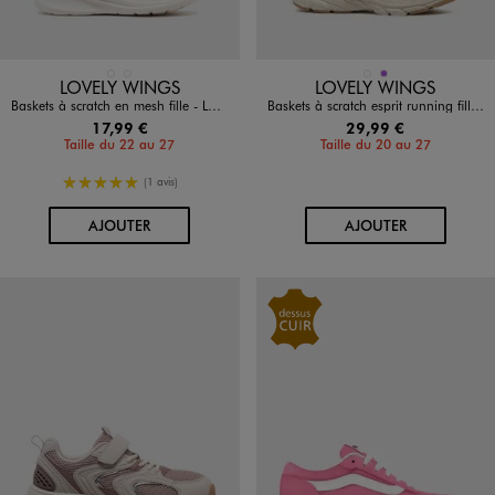
Disponible en 2 coloris
Disponible en 2 coloris
NOIR STANDARD
ROSE CLAIR
BEIGE STANDARD
VIOLET
LOVELY WINGS
LOVELY WINGS
Baskets à scratch en mesh fille - Lovely Wings
Baskets à scratch esprit running fille - Lovely Wings
17,99 €
29,99 €
Taille du 22 au 27
Taille du 20 au 27
5/5 de moyenne
(1 avis)
AU PANIER
AU PANIER
AJOUTER
AJOUTER