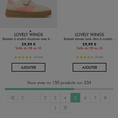
Disponible en 2 coloris
Disponible en 2 coloris
BEIGE STANDARD
ROUGE FONCE
BEIGE STANDARD
NOIR STANDARD
LOVELY WINGS
LOVELY WINGS
Baskets à scratch bicolores avec épaisse semelle fille - Lovely Wings
Baskets basses look rétro à scratch fille - Lovely Wings
29,99 €
29,99 €
Taille du 28 au 35
Taille du 28 au 35
4.5/5 de moyenne
4.5/5 de moyenne
(13 avis)
(3 avis)
AU PANIER
AU PANIER
AJOUTER
AJOUTER
Vous avez vu 150 produits sur 234
...
2
3
4
5
6
7
8
Première page
Page précédente
Page suivante
Dernière page