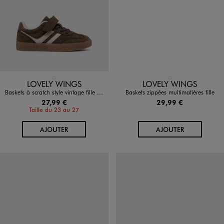
Disponible en 1 coloris
Disponible en 1 coloris
MARRON STANDARD
ROSE STANDARD
LOVELY WINGS
LOVELY WINGS
Baskets à scratch style vintage fille - Lovely Wings
Baskets zippées multimatières fille
27,99 €
29,99 €
Taille du 23 au 27
AU PANIER
AU PANIER
AJOUTER
AJOUTER