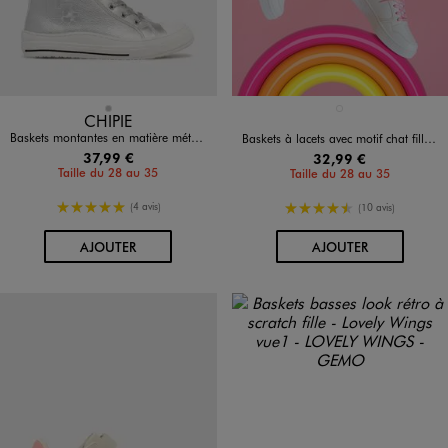
Disponible en 1 coloris
Disponible en 1 coloris
ARGENT
BLANC STANDARD
CHIPIE
Baskets montantes en matière métallisée fille - Chipie
Baskets à lacets avec motif chat fille - Hello Kitty
37,99 €
32,99 €
Taille du 28 au 35
Taille du 28 au 35
5/5 de moyenne
4.5/5 de moyenne
(4 avis)
(10 avis)
AU PANIER
AU PANIER
AJOUTER
AJOUTER