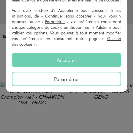
Vous avez le choix d'« Accepter » pour consentir à ces
utilisations, de « Continuer sans accepter » pour vous y
opposer ou de «
Paramétrer
» vos préférences concernant
chaque catégorie de cookie en cliquant sur « Valider » pour
Disponible en 3 coloris
Disponible en 1 coloris
BLEU CLAIR
BLEU FONCE
MARRON STANDARD
VERT CLAIR
LOVELY WINGS
CHAMPION USA
valider vos options. Vous pouvez à tout moment modifier
Baskets montantes en toile à semelle plateforme fille - Lovely Wings
Baskets basses RD18 Low à lacets et scratch fille - Champion
vos préférences en consultant notre page «
Gestion
29,99 €
34,99 €
des cookies
».
Taille du 28 au 35
4/5 de moyenne
(7 avis)
4.5/5 de moyenne
(14 avis)
Accepter
AU PANIER
AU PANIER
AJOUTER
AJOUTER
Paramétrer