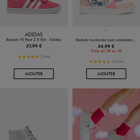
Disponible en 1 coloris
Disponible en 1 coloris
ROSE FONCE
ROSE
ADIDAS
Baskets VS Pace 2.0 fille - Adidas
Baskets montantes avec empiècements colorés fille - Hello Kitty
37,99 €
34,99 €
Taille du 28 au 35
5/5 de moyenne
(2 avis)
4.5/5 de moyenne
(10 avis)
AU PANIER
AU PANIER
AJOUTER
AJOUTER