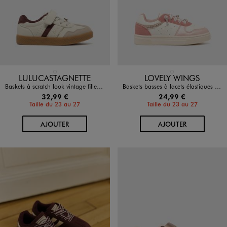
Disponible en 1 coloris
Disponible en 1 coloris
BEIGE STANDARD
ROSE CLAIR
LULUCASTAGNETTE
LOVELY WINGS
Baskets à scratch look vintage fille - LuluCastagnette
Baskets basses à lacets élastiques et détails brillants fille - Lovely Wings
32,99 €
24,99 €
Taille du 23 au 27
Taille du 23 au 27
AU PANIER
AU PANIER
AJOUTER
AJOUTER