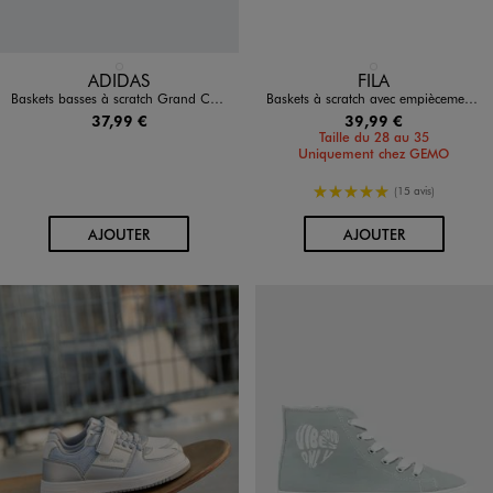
Disponible en 1 coloris
Disponible en 1 coloris
BLANC STANDARD
BLANC STANDARD
ADIDAS
FILA
Baskets basses à scratch Grand Court 2.0 fille - Adidas
Baskets à scratch avec empiècements pailletés fille - Fila
37,99 €
39,99 €
Taille du 28 au 35
Uniquement chez GEMO
5/5 de moyenne
(15 avis)
AU PANIER
AU PANIER
AJOUTER
AJOUTER