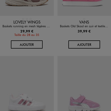
Disponible en 3 coloris
Disponible en 1 coloris
BEIGE CLAIR
NOIR STANDARD
ROSE CLAIR
ROSE STANDARD
LOVELY WINGS
VANS
Baskets running en mesh légères et souples fille - Lovely Wings
Baskets Old Skool en cuir et textile femme - Vans
29,99 €
39,99 €
Taille du 28 au 35
AU PANIER
AU PANIER
AJOUTER
AJOUTER