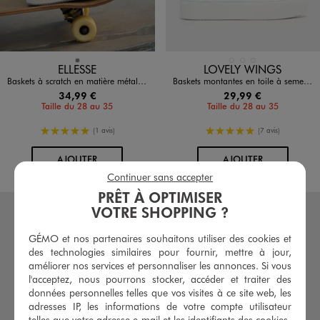
Disponible en 1 coloris
Disponible en 3 coloris
GRIS
BLEU CLAIR
BLEU FONCE
MARRON STANDARD
ELLESSE
LOVELY WINGS
Baskets à scratch en matière métallisée et paillettes fille - Ellesse
Baskets montantes en toile à semelle plateforme fille - Lovely Wings
34,99 €
29,99 €
Taille du 28 au 35
Taille du 28 au 35
5/5 de moyenne
5/5 de moyenne
(1 avis)
(7 avis)
AU PANIER
AU PANIER
AJOUTER
AJOUTER
Continuer sans accepter
PRÊT À OPTIMISER
VOTRE SHOPPING ?
GÉMO et nos partenaires souhaitons utiliser des cookies et
des technologies similaires pour fournir, mettre à jour,
améliorer nos services et personnaliser les annonces. Si vous
l'acceptez, nous pourrons stocker, accéder et traiter des
données personnelles telles que vos visites à ce site web, les
adresses IP, les informations de votre compte utilisateur
telles que votre adresse e-mail et les identifiants des cookies.