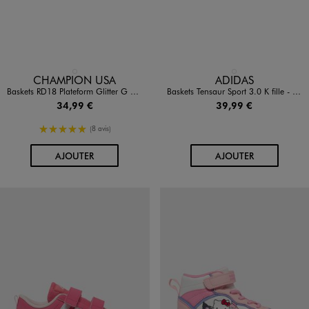
Disponible en 1 coloris
Disponible en 1 coloris
BLANC STANDARD
BLANC STANDARD
CHAMPION USA
ADIDAS
Baskets RD18 Plateform Glitter G PS Low fille - Champion
Baskets Tensaur Sport 3.0 K fille - Adidas
34,99 €
39,99 €
5/5 de moyenne
(8 avis)
AU PANIER
AU PANIER
AJOUTER
AJOUTER