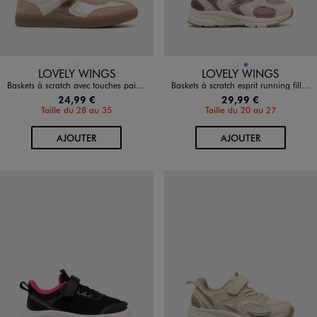
Disponible en 1 coloris
Disponible en 2 coloris
ROSE STANDARD
BEIGE STANDARD
VIOLET
LOVELY WINGS
LOVELY WINGS
Baskets à scratch avec touches pailletées fille - Lovely Wings
Baskets à scratch esprit running fille - Lovely Wings
24,99 €
29,99 €
Taille du 28 au 35
Taille du 20 au 27
AU PANIER
AU PANIER
AJOUTER
AJOUTER