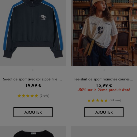
Disponible en 1 coloris
Disponible en 1 coloris
BLEU FONCE
BLANC
Sweat de sport avec col zippé fille - Camps United
Tee-shirt de sport manches courtes coupe large fille - Camps United
19,99 €
15,99 €
-50% sur le 2ème produit d'été
5/5 de moyenne
(5 avis)
5/5 de moyenne
(23 avis)
AU PANIER
AU PANIER
AJOUTER
AJOUTER