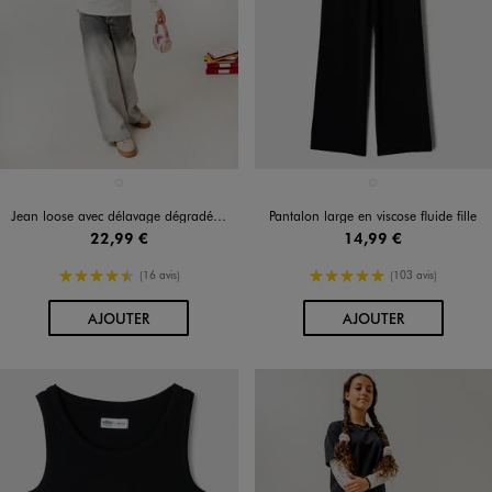
Disponible en 1 coloris
Disponible en 1 coloris
GRIS CLAIR
NOIR STANDARD
Jean loose avec délavage dégradé fille
Pantalon large en viscose fluide fille
22,99 €
14,99 €
4.5/5 de moyenne
5/5 de moyenne
(16 avis)
(103 avis)
AU PANIER
AU PANIER
AJOUTER
AJOUTER