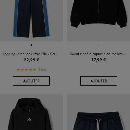
Disponible en 1 coloris
Disponible en 1 coloris
MARINE
NOIR STANDARD
Jogging large look rétro fille - Camps United
Sweat zippé à capuche en molleton imprimé fille
22,99 €
17,99 €
5/5 de moyenne
(5 avis)
AU PANIER
AU PANIER
AJOUTER
AJOUTER