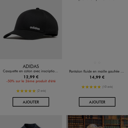
Disponible en 1 coloris
Disponible en 2 coloris
NOIR STANDARD
MARRON FONCE
NOIR STANDARD
ADIDAS
Casquette en coton avec inscription enfant - Adidas
Pantalon fluide en maille gaufrée fille
12,99 €
14,99 €
-50% sur le 2ème produit d'été
5/5 de moyenne
(10 avis)
5/5 de moyenne
(2 avis)
AU PANIER
AU PANIER
AJOUTER
AJOUTER