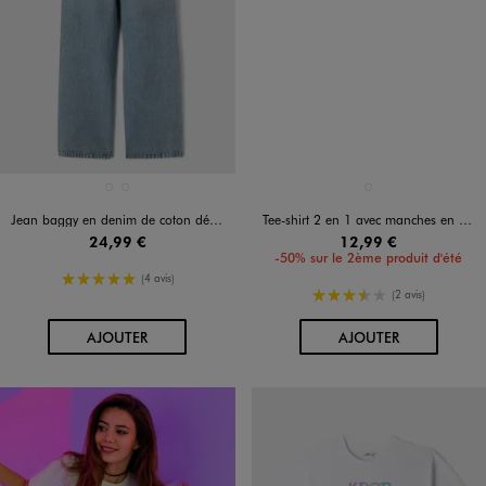
Disponible en 2 coloris
Disponible en 1 coloris
BLEU FONCE
BLEU STANDARD
NOIR STANDARD
Jean baggy en denim de coton délavé fille
Tee-shirt 2 en 1 avec manches en dentelle fille
24,99 €
12,99 €
-50% sur le 2ème produit d'été
5/5 de moyenne
(4 avis)
3.5/5 de moyenne
(2 avis)
AU PANIER
AU PANIER
AJOUTER
AJOUTER