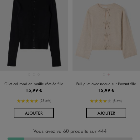
Disponible en 3 coloris
Disponible en 2 coloris
BLANC STANDARD
BLEU STANDARD
NOIR STANDARD
BEIGE CHINE
ROSE
Gilet col rond en maille côtelée fille
Pull gilet avec noeud sur l’avant fille
15,99 €
15,99 €
5/5 de moyenne
4/5 de moyenne
(23 avis)
(8 avis)
AU PANIER
AU PANIER
AJOUTER
AJOUTER
Vous avez vu 60 produits sur 444