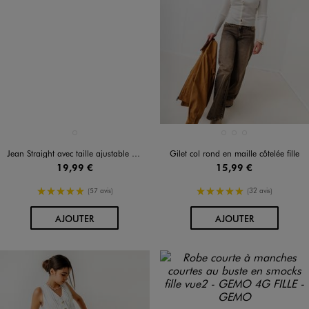
Disponible en 1 coloris
Disponible en 3 coloris
BLEU STANDARD
BLANC STANDARD
BLEU STANDARD
NOIR STANDARD
Jean Straight avec taille ajustable fille
Gilet col rond en maille côtelée fille
19,99 €
15,99 €
5/5 de moyenne
5/5 de moyenne
(57 avis)
(32 avis)
AU PANIER
AU PANIER
AJOUTER
AJOUTER