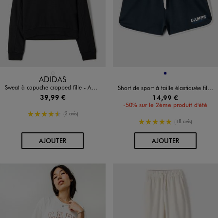
Disponible en 1 coloris
Disponible en 1 coloris
NOIR STANDARD
MARINE
ADIDAS
Sweat à capuche cropped fille - Adidas
Short de sport à taille élastiquée fille - Camps United
39,99 €
14,99 €
-50% sur le 2ème produit d'été
4.5/5 de moyenne
(3 avis)
5/5 de moyenne
(18 avis)
AU PANIER
AU PANIER
AJOUTER
AJOUTER