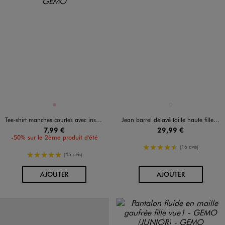
Disponible en 1 coloris
Disponible en 1 coloris
ROSE
BLEU CLAIR
Tee-shirt manches courtes avec inscriptions buste et dos fille
Jean barrel délavé taille haute fille - Camps United
7,99 €
29,99 €
-50% sur le 2ème produit d'été
4.5/5 de moyenne
(16 avis)
5/5 de moyenne
(45 avis)
AU PANIER
AU PANIER
AJOUTER
AJOUTER