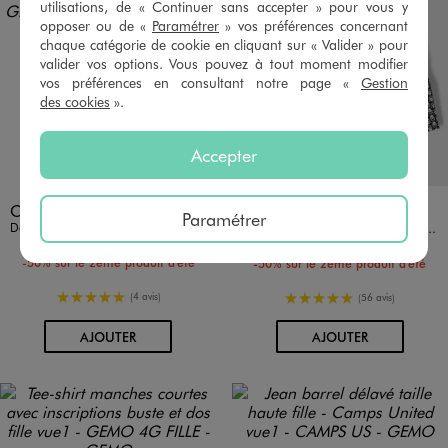
utilisations, de « Continuer sans accepter » pour vous y
opposer ou de «
Paramétrer
» vos préférences concernant
chaque catégorie de cookie en cliquant sur « Valider » pour
valider vos options. Vous pouvez à tout moment modifier
vos préférences en consultant notre page «
Gestion
des cookies
».
Accepter
Disponible en 1 coloris
Disponible en 1 coloris
MARINE
NOIR
CAMPS US GEMO FOR GOOD
Paramétrer
Débardeur en jersey de coton avec fronce ajustable sur le côté fille - Camps United
Jupe courte fleurie à volants et taille smockée fille
7,99 €
14,99 €
-50% sur le 2ème produit d'été
-50% sur le 2ème produit d'été
5/5 de moyenne
5/5 de moyenne
(4 avis)
(56 avis)
AU PANIER
AU PANIER
AJOUTER
AJOUTER