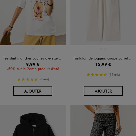
Disponible en 1 coloris
Disponible en 2 coloris
ECRU
BLANC STANDARD
NOIR STANDARD
Tee-shirt manches courtes oversize imprimé fille - Capyfun
Pantalon de jogging coupe barrel fille
9,99 €
15,99 €
-50% sur le 2ème produit d'été
4.5/5 de moyenne
(14 avis)
5/5 de moyenne
(3 avis)
AU PANIER
AU PANIER
AJOUTER
AJOUTER