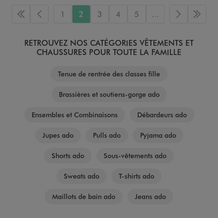
1
2
3
4
5
...
Première page
Page précédente
Page suiva
Derni
RETROUVEZ NOS CATÉGORIES VÊTEMENTS ET
CHAUSSURES POUR TOUTE LA FAMILLE
Tenue de rentrée des classes fille
Brassières et soutiens-gorge ado
Ensembles et Combinaisons
Débardeurs ado
Jupes ado
Pulls ado
Pyjama ado
Shorts ado
Sous-vêtements ado
Sweats ado
T-shirts ado
Maillots de bain ado
Jeans ado