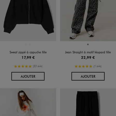
Disponible en 2 coloris
Disponible en 1 coloris
BLANC STANDARD
NOIR STANDARD
GRIS
Sweat zippé à capuche fille
Jean Straight à motif léopard fille
17,99 €
22,99 €
5/5 de moyenne
5/5 de moyenne
(22 avis)
(1 avis)
AU PANIER
AU PANIER
AJOUTER
AJOUTER