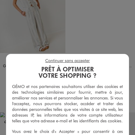
Disponible en 1 coloris
Disponible en 1 coloris
BLEU
NOIR STANDARD
Continuer sans accepter
Gilet de costume sans manches en lin fille
Robe courte à manches courtes au buste en smocks fille
PRÊT À OPTIMISER
15,99 €
15,99 €
VOTRE SHOPPING ?
-50% sur le 2ème produit d'été
4.5/5 de moyenne
(22 avis)
GÉMO et nos partenaires souhaitons utiliser des cookies et
5/5 de moyenne
(37 avis)
des technologies similaires pour fournir, mettre à jour,
améliorer nos services et personnaliser les annonces. Si vous
AU PANIER
AU PANIER
AJOUTER
AJOUTER
l'acceptez, nous pourrons stocker, accéder et traiter des
données personnelles telles que vos visites à ce site web, les
adresses IP, les informations de votre compte utilisateur
telles que votre adresse e-mail et les identifiants des cookies.
Vous avez le choix d'« Accepter » pour consentir à ces