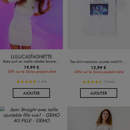
Disponible en 1 coloris
Disponible en 1 coloris
BLANC STANDARD
BLANC STANDARD
LULUCASTAGNETTE
Robe pull en maille côtelée femme - LuluCastagnette x Alizée
Tee-shirt manches courtes motif Huntrix fille - K-Pop Demon Hunters
19,99 €
12,99 €
-50% sur le 2ème produit d'été
-50% sur le 2ème produit d'été
5/5 de moyenne
4.5/5 de moyenne
(1 avis)
(14 avis)
AU PANIER
AU PANIER
AJOUTER
AJOUTER