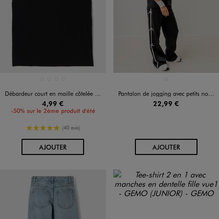
Disponible en 4 coloris
Disponible en 1 coloris
BEIGE STANDARD
BLANC STANDARD
NOIR STANDARD
ORANGE STANDARD
NOIR STANDARD
Débardeur court en maille côtelée fille
Pantalon de jogging avec petits noeuds sur le côté fille
4,99 €
22,99 €
-50% sur le 2ème produit d'été
5/5 de moyenne
(40 avis)
AU PANIER
AU PANIER
AJOUTER
AJOUTER