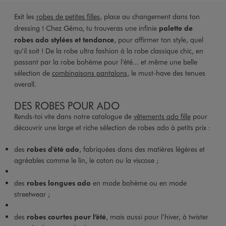
Exit les
robes de petites filles
, place au changement dans ton
dressing ! Chez Gémo, tu trouveras une infinie
palette de
robes ado stylées et tendance
, pour affirmer ton style, quel
qu’il soit ! De la robe ultra fashion à la robe classique chic, en
passant par la robe bohème pour l’été... et même une belle
sélection de
combinaisons pantalons
, le must-have des tenues
overall.
DES ROBES POUR ADO
Rends-toi vite dans notre catalogue de
vêtements ado fille
pour
découvrir une large et riche sélection de robes ado à petits prix :
des
robes d'été ado
, fabriquées dans des matières légères et
agréables comme le lin, le coton ou la viscose ;
des
robes longues ado
en mode bohème ou en mode
streetwear ;
des
robes courtes pour l’été
, mais aussi pour l’hiver, à twister