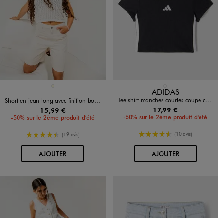
Disponible en 1 coloris
Disponible en 1 coloris
ECRU
NOIR STANDARD
ADIDAS
Tee-shirt manches courtes coupe courte fille - Adidas
Short en jean long avec finition bord-franc fille
17,99 €
15,99 €
-50% sur le 2ème produit d'été
-50% sur le 2ème produit d'été
4.5/5 de moyenne
4.5/5 de moyenne
(10 avis)
(19 avis)
AU PANIER
AU PANIER
AJOUTER
AJOUTER