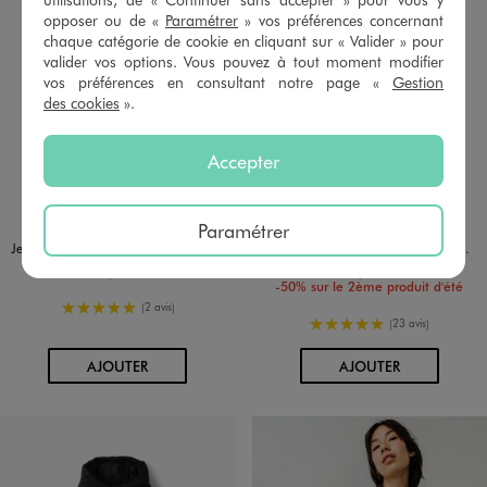
opposer ou de «
Paramétrer
» vos préférences concernant
chaque catégorie de cookie en cliquant sur « Valider » pour
valider vos options. Vous pouvez à tout moment modifier
vos préférences en consultant notre page «
Gestion
des cookies
».
Accepter
Disponible en 1 coloris
Disponible en 2 coloris
BEIGE CLAIR
JAUNE STANDARD
ROSE
Paramétrer
Jean large avec taille élastique ajustable fille
Bermuda extra large en toile denim colorée fille
19,99 €
17,99 €
-50% sur le 2ème produit d'été
5/5 de moyenne
(2 avis)
5/5 de moyenne
(23 avis)
AU PANIER
AU PANIER
AJOUTER
AJOUTER