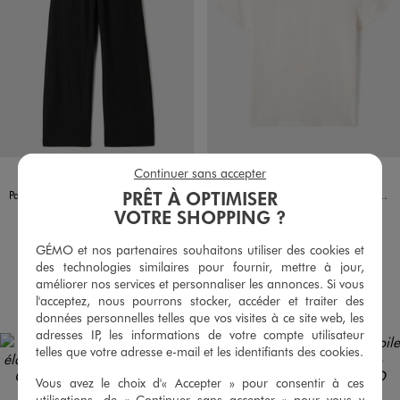
Disponible en 2 coloris
Disponible en 2 coloris
Continuer sans accepter
MARRON FONCE
NOIR STANDARD
BLANC VIF
NOIR STANDARD
PRÊT À OPTIMISER
Pantalon fluide en maille gaufrée fille
Tee-shirt manches courtes à col rond fille
14,99 €
4,99 €
VOTRE SHOPPING ?
-50% sur le 2ème produit d'été
4.5/5 de moyenne
(18 avis)
GÉMO et nos partenaires souhaitons utiliser des cookies et
5/5 de moyenne
(2 avis)
des technologies similaires pour fournir, mettre à jour,
améliorer nos services et personnaliser les annonces. Si vous
AU PANIER
AU PANIER
AJOUTER
AJOUTER
l'acceptez, nous pourrons stocker, accéder et traiter des
données personnelles telles que vos visites à ce site web, les
adresses IP, les informations de votre compte utilisateur
telles que votre adresse e-mail et les identifiants des cookies.
Vous avez le choix d'« Accepter » pour consentir à ces
utilisations, de « Continuer sans accepter » pour vous y