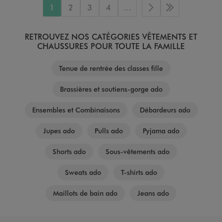
1
2
3
4
...
Page suivante
Dernière page
RETROUVEZ NOS CATÉGORIES VÊTEMENTS ET
CHAUSSURES POUR TOUTE LA FAMILLE
Tenue de rentrée des classes fille
Brassières et soutiens-gorge ado
Ensembles et Combinaisons
Débardeurs ado
Jupes ado
Pulls ado
Pyjama ado
Shorts ado
Sous-vêtements ado
Sweats ado
T-shirts ado
Maillots de bain ado
Jeans ado