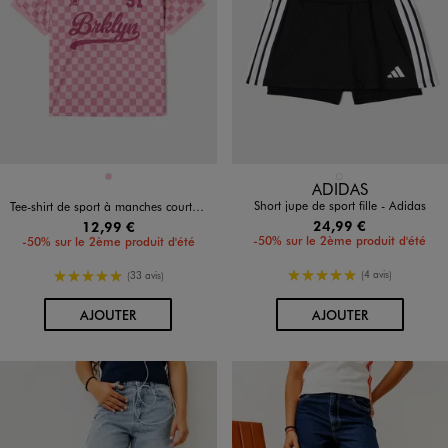
Disponible en 1 coloris
Disponible en 1 coloris
ROSE
NOIR STANDARD
ADIDAS
Short jupe de sport fille - Adidas
Tee-shirt de sport à manches courtes fille
24,99 €
12,99 €
-50% sur le 2ème produit d'été
-50% sur le 2ème produit d'été
5/5 de moyenne
5/5 de moyenne
(4 avis)
(33 avis)
AU PANIER
AU PANIER
AJOUTER
AJOUTER