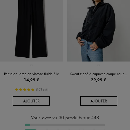
Disponible en 1 coloris
Disponible en 1 coloris
NOIR STANDARD
NOIR STANDARD
Pantalon large en viscose fluide fille
Sweat zippé à capuche coupe courte en matière déperlante fille
14,99 €
29,99 €
5/5 de moyenne
(103 avis)
AU PANIER
AU PANIER
AJOUTER
AJOUTER
Vous avez vu 30 produits sur 448