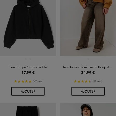
Disponible en 2 coloris
Disponible en 1 coloris
BLANC STANDARD
NOIR STANDARD
MARRON STANDARD
Sweat zippé à capuche fille
Jean loose coloré avec taille ajustable fille
17,99 €
24,99 €
5/5 de moyenne
4.5/5 de moyenne
(22 avis)
(38 avis)
AU PANIER
AU PANIER
AJOUTER
AJOUTER