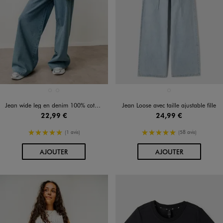
Disponible en 2 coloris
Disponible en 1 coloris
BLEU CLAIR
BLEU FONCE
BLEU CLAIR
Jean wide leg en denim 100% coton fille
Jean Loose avec taille ajustable fille
22,99 €
24,99 €
5/5 de moyenne
5/5 de moyenne
(1 avis)
(58 avis)
AU PANIER
AU PANIER
AJOUTER
AJOUTER