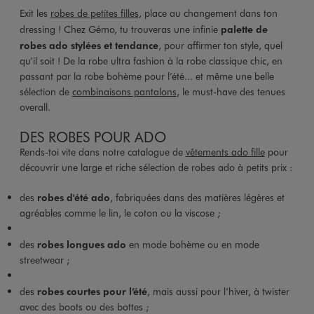
Exit les
robes de petites filles
, place au changement dans ton
dressing ! Chez Gémo, tu trouveras une infinie
palette de
robes ado stylées et tendance
, pour affirmer ton style, quel
qu’il soit ! De la robe ultra fashion à la robe classique chic, en
passant par la robe bohème pour l’été... et même une belle
sélection de
combinaisons pantalons
, le must-have des tenues
overall.
DES ROBES POUR ADO
Rends-toi vite dans notre catalogue de
vêtements ado fille
pour
découvrir une large et riche sélection de robes ado à petits prix :
des
robes d'été ado
, fabriquées dans des matières légères et
agréables comme le lin, le coton ou la viscose ;
des
robes longues ado
en mode bohème ou en mode
streetwear ;
des
robes courtes pour l’été
, mais aussi pour l’hiver, à twister
avec des boots ou des bottes ;