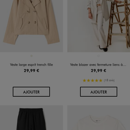
Disponible en 1 coloris
Disponible en 1 coloris
BEIGE
BEIGE STANDARD
Veste large esprit trench fille
Veste blazer avec fermeture liens à nouer fille
29,99 €
29,99 €
5/5 de moyenne
(18 avis)
AU PANIER
AU PANIER
AJOUTER
AJOUTER