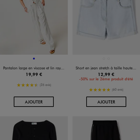
Disponible en 1 coloris
Disponible en 2 coloris
BLEU
BLEU CLAIR
BLEU STANDARD
Pantalon large en viscose et lin rayé fille
Short en jean stretch à taille haute et revers fille
19,99 €
12,99 €
-50% sur le 2ème produit d'été
4.5/5 de moyenne
(35 avis)
5/5 de moyenne
(60 avis)
AU PANIER
AU PANIER
AJOUTER
AJOUTER