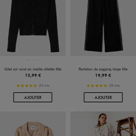
Disponible en 3 coloris
Disponible en 2 coloris
BLANC STANDARD
BLEU STANDARD
NOIR STANDARD
BEIGE STANDARD
NOIR STANDARD
Gilet col rond en maille côtelée fille
Pantalon de jogging large fille
15,99 €
19,99 €
5/5 de moyenne
5/5 de moyenne
(23 avis)
(28 avis)
AU PANIER
AU PANIER
AJOUTER
AJOUTER