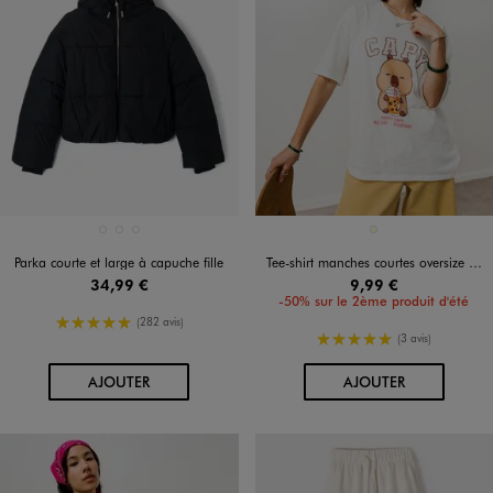
Disponible en 3 coloris
Disponible en 1 coloris
BLANC CHINE
NOIR STANDARD
ROUGE FONCE
ECRU
Parka courte et large à capuche fille
Tee-shirt manches courtes oversize imprimé fille - Capyfun
34,99 €
9,99 €
-50% sur le 2ème produit d'été
5/5 de moyenne
(282 avis)
5/5 de moyenne
(3 avis)
AU PANIER
AU PANIER
AJOUTER
AJOUTER