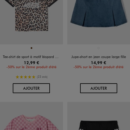
Disponible en 1 coloris
Disponible en 1 coloris
MARRON
BLEU STANDARD
Tee-shirt de sport à motif léopard fille
Jupe-short en jean coupe large fille
12,99 €
14,99 €
-50% sur le 2ème produit d'été
-50% sur le 2ème produit d'été
5/5 de moyenne
(23 avis)
AU PANIER
AU PANIER
AJOUTER
AJOUTER