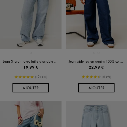
Disponible en 1 coloris
Disponible en 2 coloris
BLEU CLAIR
BLEU CLAIR
BLEU FONCE
Jean Straight avec taille ajustable fille
Jean wide leg en denim 100% coton fille
19,99 €
22,99 €
5/5 de moyenne
4.5/5 de moyenne
(101 avis)
(6 avis)
AU PANIER
AU PANIER
AJOUTER
AJOUTER