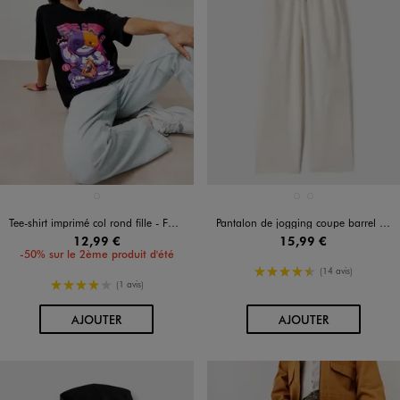
Disponible en 1 coloris
Disponible en 2 coloris
NOIR STANDARD
BLANC STANDARD
NOIR STANDARD
Tee-shirt imprimé col rond fille - FORTNITE
Pantalon de jogging coupe barrel fille
12,99 €
15,99 €
-50% sur le 2ème produit d'été
4.5/5 de moyenne
(14 avis)
4/5 de moyenne
(1 avis)
AU PANIER
AU PANIER
AJOUTER
AJOUTER