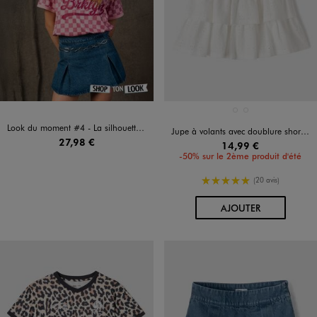
Disponible en 2 coloris
BLANC STANDARD
NOIR STANDARD
Look du moment #4 - La silhouette complète
Jupe à volants avec doublure short invisible fille
27,98 €
14,99 €
-50% sur le 2ème produit d'été
5/5 de moyenne
(20 avis)
AU PANIER
AJOUTER