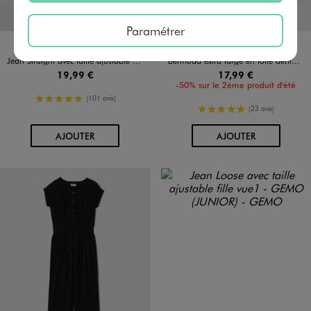
Paramétrer
Disponible en 1 coloris
Disponible en 2 coloris
BLEU CLAIR
JAUNE STANDARD
ROSE
Jean Straight avec taille ajustable fille
Bermuda extra large en toile denim colorée fille
19,99 €
17,99 €
-50% sur le 2ème produit d'été
5/5 de moyenne
(101 avis)
5/5 de moyenne
(23 avis)
AU PANIER
AU PANIER
AJOUTER
AJOUTER