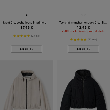
Disponible en 1 coloris
Disponible en 2 coloris
NOIR
BLANC STANDARD
NOIR STANDARD
Sweat à capuche loose imprimé devant et dos fille
Tee-shirt manches longues à col Bardot fille
17,99 €
12,99 €
-50% sur le 2ème produit d'été
5/5 de moyenne
(25 avis)
5/5 de moyenne
(11 avis)
AU PANIER
AU PANIER
AJOUTER
AJOUTER