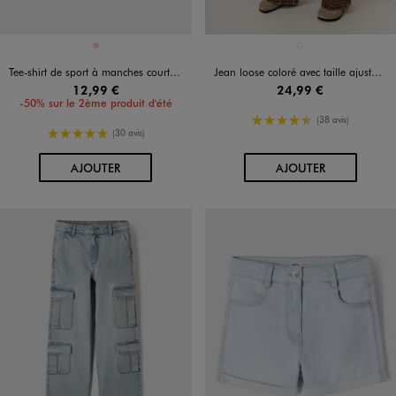
Disponible en 1 coloris
Disponible en 1 coloris
ROSE
MARRON STANDARD
Tee-shirt de sport à manches courtes fille
Jean loose coloré avec taille ajustable fille
12,99 €
24,99 €
-50% sur le 2ème produit d'été
4.5/5 de moyenne
(38 avis)
5/5 de moyenne
(30 avis)
AU PANIER
AU PANIER
AJOUTER
AJOUTER