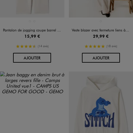
Disponible en 2 coloris
Disponible en 1 coloris
BLANC STANDARD
NOIR STANDARD
BEIGE STANDARD
Pantalon de jogging coupe barrel fille
Veste blazer avec fermeture liens à nouer fille
15,99 €
29,99 €
4.5/5 de moyenne
5/5 de moyenne
(14 avis)
(18 avis)
AU PANIER
AU PANIER
AJOUTER
AJOUTER