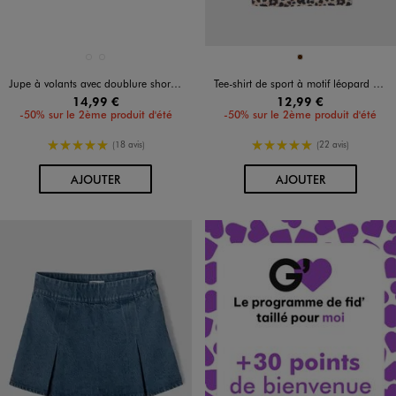
Disponible en 2 coloris
Disponible en 1 coloris
BLANC STANDARD
NOIR STANDARD
MARRON
Jupe à volants avec doublure short invisible fille
Tee-shirt de sport à motif léopard fille
14,99 €
12,99 €
-50% sur le 2ème produit d'été
-50% sur le 2ème produit d'été
5/5 de moyenne
5/5 de moyenne
(18 avis)
(22 avis)
AU PANIER
AU PANIER
AJOUTER
AJOUTER