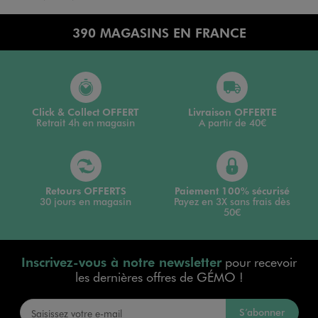
390 MAGASINS EN FRANCE
Click & Collect OFFERT
Livraison OFFERTE
Retrait 4h en magasin
A partir de 40€
Retours OFFERTS
Paiement 100% sécurisé
30 jours en magasin
Payez en 3X sans frais dès
50€
Inscrivez-vous à notre newsletter
pour recevoir
les dernières offres de GÉMO !
S’abonner