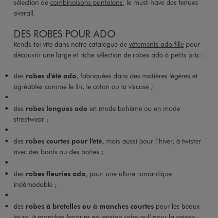
sélection de
combinaisons pantalons
, le must-have des tenues
overall.
DES ROBES POUR ADO
Rends-toi vite dans notre catalogue de
vêtements ado fille
pour
découvrir une large et riche sélection de robes ado à petits prix :
des
robes d'été ado
, fabriquées dans des matières légères et
agréables comme le lin, le coton ou la viscose ;
des
robes longues ado
en mode bohème ou en mode
streetwear ;
des
robes courtes pour l’été
, mais aussi pour l’hiver, à twister
avec des boots ou des bottes ;
des
robes fleuries ado
, pour une allure romantique
indémodable ;
des
robes à bretelles ou à manches courtes
pour les beaux
jours, à manches longues en version robe-pull pour la saison