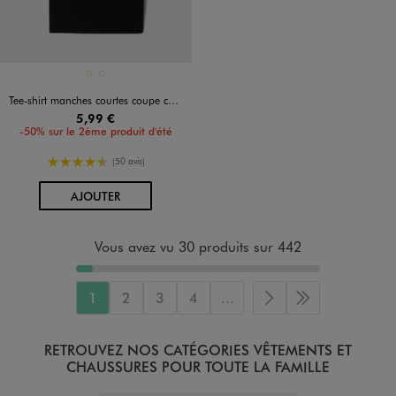
Disponible en 2 coloris
ECRU
NOIR STANDARD
Tee-shirt manches courtes coupe courte fille
5,99 €
-50% sur le 2ème produit d'été
4.5/5 de moyenne
(50 avis)
AU PANIER
AJOUTER
Vous avez vu 30 produits sur 442
1
2
3
4
...
Page suivante
Dernière page
RETROUVEZ NOS CATÉGORIES VÊTEMENTS ET
CHAUSSURES POUR TOUTE LA FAMILLE