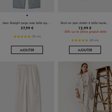
Disponible en 1 coloris
Disponible en 2 coloris
BLEU
BLEU CLAIR
BLEU STANDARD
Jean Straight cargo avec taille ajustable fille
Short en jean stretch à taille haute et revers fille
27,99 €
12,99 €
-50% sur le 2ème produit d'été
5/5 de moyenne
(30 avis)
5/5 de moyenne
(60 avis)
AU PANIER
AU PANIER
AJOUTER
AJOUTER