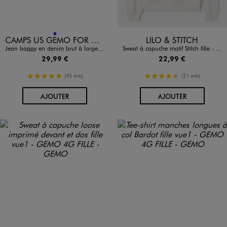
Disponible en 1 coloris
Disponible en 1 coloris
BLEU
BLANC STANDARD
CAMPS US GEMO FOR GOOD
LILO & STITCH
Jean baggy en denim brut à larges revers fille - Camps United
Sweat à capuche motif Stitch fille - Disney
29,99 €
22,99 €
5/5 de moyenne
4.5/5 de moyenne
(45 avis)
(21 avis)
AU PANIER
AU PANIER
AJOUTER
AJOUTER