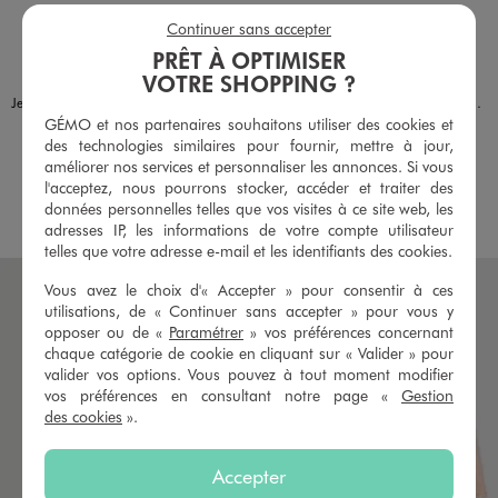
Continuer sans accepter
PRÊT À OPTIMISER
Disponible en 1 coloris
Disponible en 1 coloris
BLEU CLAIR
MARINE
VOTRE SHOPPING ?
Jean barrel délavé taille haute fille - Camps United
Jogging large look rétro fille - Camps United
GÉMO et nos partenaires souhaitons utiliser des cookies et
29,99 €
22,99 €
des technologies similaires pour fournir, mettre à jour,
4.5/5 de moyenne
5/5 de moyenne
améliorer nos services et personnaliser les annonces. Si vous
(16 avis)
(5 avis)
l'acceptez, nous pourrons stocker, accéder et traiter des
AU PANIER
AU PANIER
AJOUTER
AJOUTER
données personnelles telles que vos visites à ce site web, les
adresses IP, les informations de votre compte utilisateur
telles que votre adresse e-mail et les identifiants des cookies.
Vous avez le choix d'« Accepter » pour consentir à ces
utilisations, de « Continuer sans accepter » pour vous y
opposer ou de «
Paramétrer
» vos préférences concernant
chaque catégorie de cookie en cliquant sur « Valider » pour
valider vos options. Vous pouvez à tout moment modifier
vos préférences en consultant notre page «
Gestion
des cookies
».
Accepter