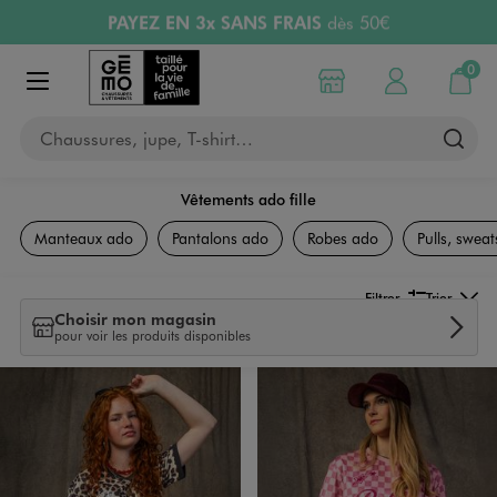
PAYEZ EN 3x SANS FRAIS
dès 50€
Aller au contenu principal
Aller à la navigation
Retours OFFERTS
pendant 30 jours
LIVRAISON OFFERTE
A partir de 40€
0
Choisir mon magasin
Mon compte
Mon pa
Afficher le menu
Chaussures, jupe, T-shirt…
Vêtements ado fille
Collection Ado Fille
Manteaux ado
Pantalons ado
Robes ado
Pulls, sweats
Filtrer
Trier
Choisir mon magasin
pour voir les produits disponibles