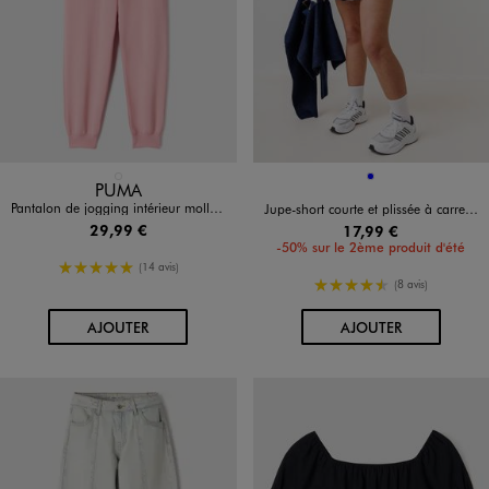
Disponible en 1 coloris
Disponible en 1 coloris
ROSE CLAIR
BLEU
PUMA
Pantalon de jogging intérieur molletonné fille - Puma
Jupe-short courte et plissée à carreaux fille
29,99 €
17,99 €
-50% sur le 2ème produit d'été
5/5 de moyenne
(14 avis)
4.5/5 de moyenne
(8 avis)
AU PANIER
AU PANIER
AJOUTER
AJOUTER