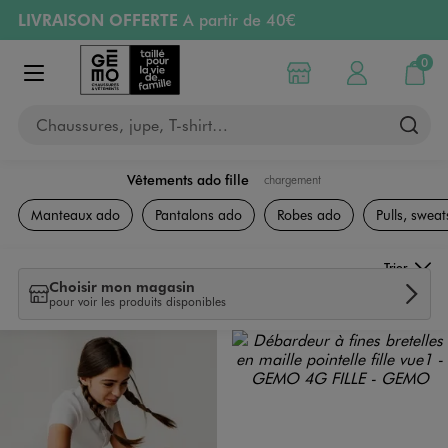
LIVRAISON OFFERTE
A partir de 40€
Aller au contenu principal
Aller à la navigation
RETRAIT ET LIVRAISON OFFERTE
en magasin
0
Choisir mon magasin
Mon compte
Mon pa
Afficher le menu
PAYEZ EN 3x SANS FRAIS
dès 50€
Chaussures, jupe, T-shirt…
Retours OFFERTS
pendant 30 jours
Vêtements ado fille
chargement
Collection Ado Fille
Manteaux ado
Pantalons ado
Robes ado
Pulls, sweats
Trier
Choisir mon magasin
pour voir les produits disponibles