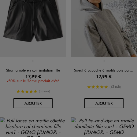
Disponible en 1 coloris
Disponible en 1 coloris
NOIR STANDARD
GRIS STANDARD
Short ample en cuir imitation fille
Sweat à capuche à motifs pois pailletés fille
17,99 €
17,99 €
-50% sur le 2ème produit d'été
5/5 de moyenne
(12 avis)
5/5 de moyenne
(38 avis)
AU PANIER
AU PANIER
AJOUTER
AJOUTER