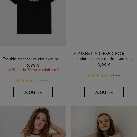
Disponible en 1 coloris
Disponible en 1 coloris
NOIR STANDARD
BLANC STANDARD
CAMPS US GEMO FOR GOOD
Tee-shirt manches courtes avec finitions contrastantes fille - Camps United
Tee-shirt manches courtes avec inscription et finitions contrastantes fille
8,99 €
6,99 €
-50% sur le 2ème produit d'été
4.5/5 de moyenne
(23 avis)
4.5/5 de moyenne
(92 avis)
AU PANIER
AU PANIER
AJOUTER
AJOUTER