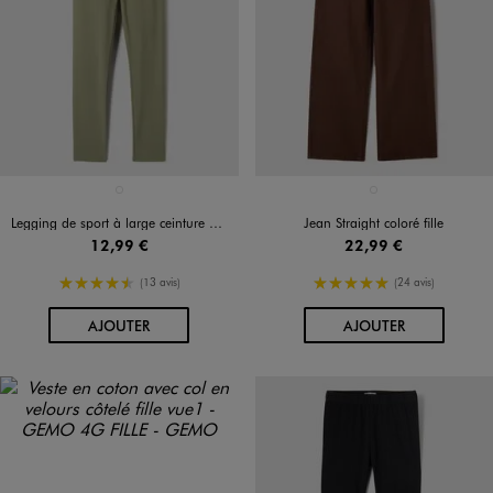
Disponible en 1 coloris
Disponible en 1 coloris
VERT STANDARD
MARRON FONCE
Legging de sport à large ceinture élastiquée fille
Jean Straight coloré fille
12,99 €
22,99 €
4.5/5 de moyenne
5/5 de moyenne
(13 avis)
(24 avis)
AU PANIER
AU PANIER
AJOUTER
AJOUTER