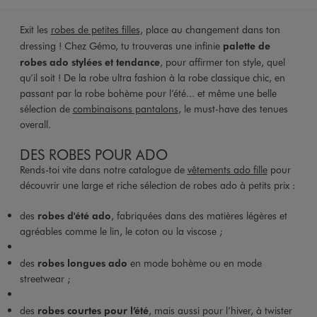
Exit les
robes de petites filles
, place au changement dans ton
dressing ! Chez Gémo, tu trouveras une infinie
palette de
robes ado stylées et tendance
, pour affirmer ton style, quel
qu’il soit ! De la robe ultra fashion à la robe classique chic, en
passant par la robe bohème pour l’été... et même une belle
sélection de
combinaisons pantalons
, le must-have des tenues
overall.
DES ROBES POUR ADO
Rends-toi vite dans notre catalogue de
vêtements ado fille
pour
découvrir une large et riche sélection de robes ado à petits prix :
des
robes d'été ado
, fabriquées dans des matières légères et
agréables comme le lin, le coton ou la viscose ;
des
robes longues ado
en mode bohème ou en mode
streetwear ;
des
robes courtes pour l’été
, mais aussi pour l’hiver, à twister