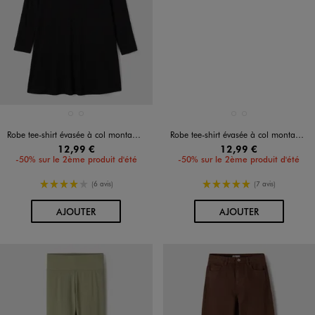
Disponible en 2 coloris
Disponible en 2 coloris
NOIR STANDARD
VERT FONCE
NOIR STANDARD
VERT FONCE
Robe tee-shirt évasée à col montant fille
Robe tee-shirt évasée à col montant fille
12,99 €
12,99 €
-50% sur le 2ème produit d'été
-50% sur le 2ème produit d'été
4/5 de moyenne
5/5 de moyenne
(6 avis)
(7 avis)
AU PANIER
AU PANIER
AJOUTER
AJOUTER