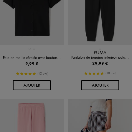
Disponible en 2 coloris
Disponible en 1 coloris
BLANC STANDARD
NOIR STANDARD
NOIR STANDARD
PUMA
Pantalon de jogging intérieur polaire fille - Puma
Polo en maille côtelée avec boutons fantaisie fille
29,99 €
9,99 €
5/5 de moyenne
5/5 de moyenne
(10 avis)
(12 avis)
AU PANIER
AU PANIER
AJOUTER
AJOUTER