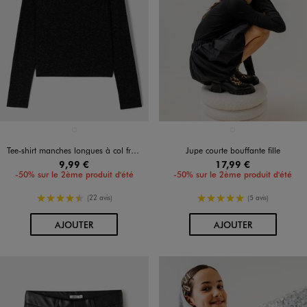
Disponible en 1 coloris
Disponible en 1 coloris
NOIR STANDARD
NOIR STANDARD
Tee-shirt manches longues à col froncé fantaisie fille
Jupe courte bouffante fille
9,99 €
17,99 €
-50% sur le 2ème produit d'été
-50% sur le 2ème produit d'été
4.5/5 de moyenne
5/5 de moyenne
(22 avis)
(5 avis)
AU PANIER
AU PANIER
AJOUTER
AJOUTER