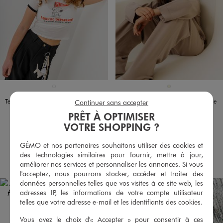
Disponible en 1 coloris
Disponible en 1 coloris
BLANC STANDARD
BEIGE
Tee-shirt manches courtes à motif Snoopy fille - Peanuts
Pantalon ample en maille fluide fille
Continuer sans accepter
12,99 €
19,99 €
PRÊT À OPTIMISER
-50% sur le 2ème produit d'été
VOTRE SHOPPING ?
4/5 de moyenne
(6 avis)
5/5 de moyenne
(14 avis)
GÉMO et nos partenaires souhaitons utiliser des cookies et
des technologies similaires pour fournir, mettre à jour,
AU PANIER
AU PANIER
AJOUTER
AJOUTER
améliorer nos services et personnaliser les annonces. Si vous
l'acceptez, nous pourrons stocker, accéder et traiter des
données personnelles telles que vos visites à ce site web, les
adresses IP, les informations de votre compte utilisateur
telles que votre adresse e-mail et les identifiants des cookies.
Vous avez le choix d'« Accepter » pour consentir à ces