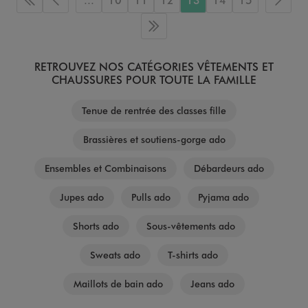
Première page
Page précédente
Page 
Dernière page
RETROUVEZ NOS CATÉGORIES VÊTEMENTS ET
CHAUSSURES POUR TOUTE LA FAMILLE
Tenue de rentrée des classes fille
Brassières et soutiens-gorge ado
Ensembles et Combinaisons
Débardeurs ado
Jupes ado
Pulls ado
Pyjama ado
Shorts ado
Sous-vêtements ado
Sweats ado
T-shirts ado
Maillots de bain ado
Jeans ado