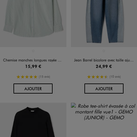
Disponible en 1 coloris
Disponible en 1 coloris
BLANC
BLEU STANDARD
Chemise manches longues rayée en coton fille
Jean Barrel bicolore avec taille ajustable fille
15,99 €
24,99 €
5/5 de moyenne
4.5/5 de moyenne
(15 avis)
(10 avis)
AU PANIER
AU PANIER
AJOUTER
AJOUTER