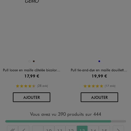
Disponible en 2 coloris
Disponible en 1 coloris
BLEU STANDARD
MARRON
BLEU
Pull loose en maille côtelée bicolore col cheminée fille
Pull tie-and-dye en maille douillette fille
17,99 €
19,99 €
4.5/5 de moyenne
5/5 de moyenne
(28 avis)
(17 avis)
AU PANIER
AU PANIER
AJOUTER
AJOUTER
Vous avez vu 390 produits sur 444
...
10
11
12
13
14
15