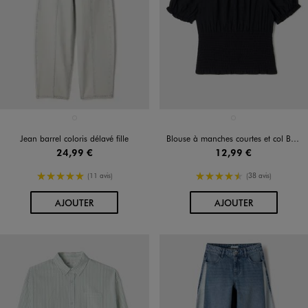
Disponible en 1 coloris
Disponible en 1 coloris
BLEU STANDARD
NOIR STANDARD
Jean barrel coloris délavé fille
Blouse à manches courtes et col Bardot fille
24,99 €
12,99 €
5/5 de moyenne
4.5/5 de moyenne
(11 avis)
(38 avis)
AU PANIER
AU PANIER
AJOUTER
AJOUTER