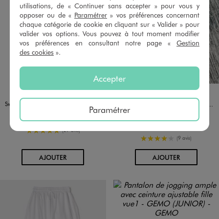
utilisations, de « Continuer sans accepter » pour vous y
opposer ou de «
Paramétrer
» vos préférences concernant
chaque catégorie de cookie en cliquant sur « Valider » pour
valider vos options. Vous pouvez à tout moment modifier
vos préférences en consultant notre page «
Gestion
des cookies
».
Accepter
Disponible en 1 coloris
Disponible en 2 coloris
NOIR STANDARD
ARGENTE
NOIR STANDARD
LILO & STITCH
Sweat de Noël à motif Stitch fille - Disney
Robe manches longues coupe courte et ajustée en maille pailletée fille
Paramétrer
19,99 €
14,99 €
-50% sur le 2ème produit d'été
5/5 de moyenne
(27 avis)
4/5 de moyenne
(9 avis)
AU PANIER
AU PANIER
AJOUTER
AJOUTER