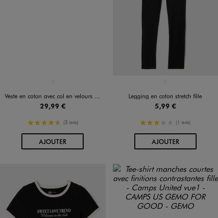
Disponible en 1 coloris
Disponible en 1 coloris
MARRON STANDARD
NOIR STANDARD
Veste en coton avec col en velours côtelé fille
Legging en coton stretch fille
29,99 €
5,99 €
4.5/5 de moyenne
3/5 de moyenne
(3 avis)
(1 avis)
AU PANIER
AU PANIER
AJOUTER
AJOUTER