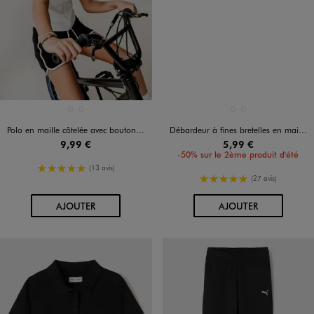
Disponible en 2 coloris
Disponible en 2 coloris
BLANC STANDARD
NOIR STANDARD
BLANC STANDARD
VERT CLAIR
Polo en maille côtelée avec boutons fantaisie fille
Débardeur à fines bretelles en maille pointelle fille
9,99 €
5,99 €
-50% sur le 2ème produit d'été
5/5 de moyenne
(13 avis)
5/5 de moyenne
(27 avis)
AU PANIER
AU PANIER
AJOUTER
AJOUTER