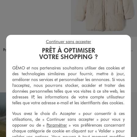
Continuer sans accepter
Disponible en 2 coloris
Disponible en 2 coloris
ECRU
VERT STANDARD
BLANC CHINE
NOIR STANDARD
PRÊT À OPTIMISER
Polo manches courtes avec inscription brodée poitrine fille
Parka mi-longue déperlante à col montant, capuche et doublure polaire fille
VOTRE SHOPPING ?
9,99 €
44,99 €
4.5/5 de moyenne
5/5 de moyenne
(19 avis)
(32 avis)
GÉMO et nos partenaires souhaitons utiliser des cookies et
des technologies similaires pour fournir, mettre à jour,
AU PANIER
AU PANIER
AJOUTER
AJOUTER
améliorer nos services et personnaliser les annonces. Si vous
l'acceptez, nous pourrons stocker, accéder et traiter des
données personnelles telles que vos visites à ce site web, les
adresses IP, les informations de votre compte utilisateur
telles que votre adresse e-mail et les identifiants des cookies.
Vous avez le choix d'« Accepter » pour consentir à ces
utilisations, de « Continuer sans accepter » pour vous y
opposer ou de «
Paramétrer
» vos préférences concernant
chaque catégorie de cookie en cliquant sur « Valider » pour
valider vos options. Vous pouvez à tout moment modifier