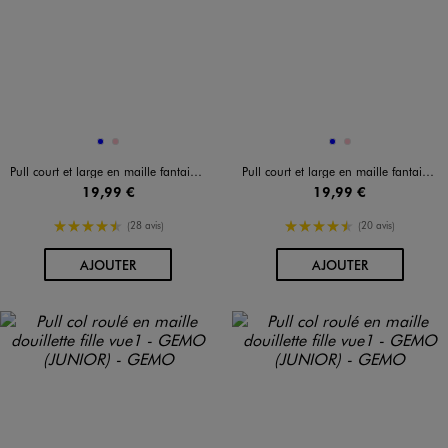
Disponible en 2 coloris
Disponible en 2 coloris
BLEU
ROSE
BLEU
ROSE
Pull court et large en maille fantaisie à rayures colorées fille
Pull court et large en maille fantaisie à rayures colorées fille
19,99 €
19,99 €
4.5/5 de moyenne
4.5/5 de moyenne
(28 avis)
(20 avis)
AU PANIER
AU PANIER
AJOUTER
AJOUTER