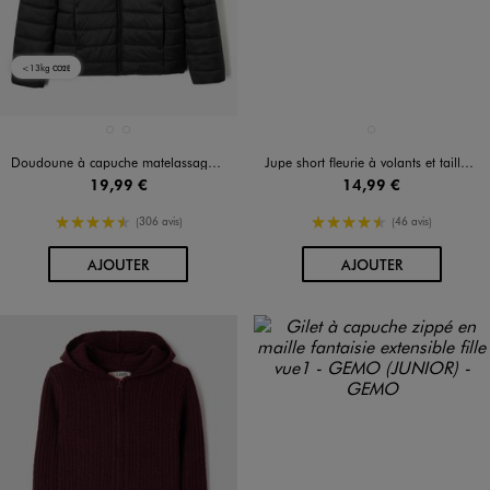
<13kg
CO2E
Disponible en 2 coloris
Disponible en 1 coloris
NOIR STANDARD
ROUGE STANDARD
BLANC
Doudoune à capuche matelassage léger fille
Jupe short fleurie à volants et taille à smocks fille
19,99 €
14,99 €
4.5/5 de moyenne
4.5/5 de moyenne
(306 avis)
(46 avis)
AU PANIER
AU PANIER
AJOUTER
AJOUTER