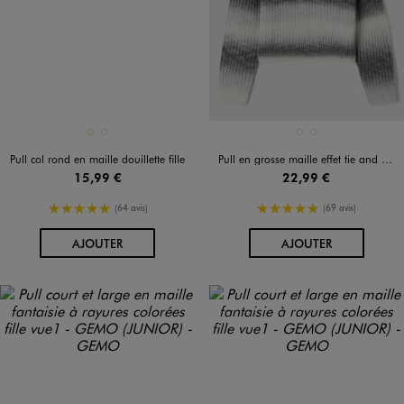
Disponible en 2 coloris
Disponible en 2 coloris
ECRU
NOIR STANDARD
BLEU STANDARD
GRIS CLAIR
Pull col rond en maille douillette fille
Pull en grosse maille effet tie and dye fille
15,99 €
22,99 €
5/5 de moyenne
5/5 de moyenne
(64 avis)
(69 avis)
AU PANIER
AU PANIER
AJOUTER
AJOUTER