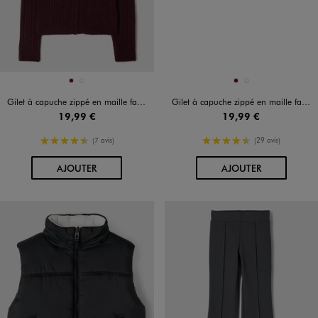
Disponible en 2 coloris
Disponible en 2 coloris
BORDEAUX
ECRU
BORDEAUX
ECRU
Gilet à capuche zippé en maille fantaisie extensible fille
Gilet à capuche zippé en maille fantaisie extensible fille
19,99 €
19,99 €
4.5/5 de moyenne
4.5/5 de moyenne
(7 avis)
(29 avis)
AU PANIER
AU PANIER
AJOUTER
AJOUTER