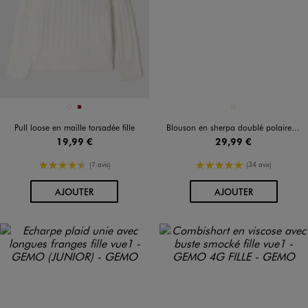
Disponible en 2 coloris
Disponible en 1 coloris
BLANC
BORDEAUX
ECRU
Pull loose en maille torsadée fille
Blouson en sherpa doublé polaire à col montant fille
19,99 €
29,99 €
4.5/5 de moyenne
5/5 de moyenne
(7 avis)
(34 avis)
AU PANIER
AU PANIER
AJOUTER
AJOUTER