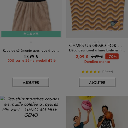
EXCLU WEB
Disponible en 1 coloris
Disponible en 2 coloris
NOIR STANDARD
ORANGE STANDARD
VERT STANDARD
CAMPS US GEMO FOR GOOD
Débardeur court à fines bretelles fille - Camps United
Robe de cérémonie avec jupe à paillettes fille
17,99 €
6,99 €
-70%
2,09 €
-50% sur le 2ème produit d'été
Dernière chance
4.5/5 de moyenne
(18 avis)
AU PANIER
AU PANIER
AJOUTER
AJOUTER