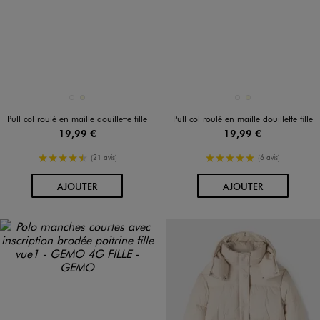
Disponible en 2 coloris
Disponible en 2 coloris
BLEU STANDARD
ECRU
BLEU STANDARD
ECRU
Pull col roulé en maille douillette fille
Pull col roulé en maille douillette fille
19,99 €
19,99 €
4.5/5 de moyenne
5/5 de moyenne
(21 avis)
(6 avis)
AU PANIER
AU PANIER
AJOUTER
AJOUTER