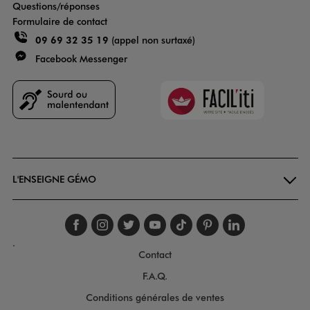
Questions/réponses
Formulaire de contact
09 69 32 35 19
(appel non surtaxé)
Facebook Messenger
Faciliti
Goodays
L'ENSEIGNE GÉMO
Suivez-nous sur faceboo
Suivez-nous sur inst
Suivez-nous sur twi
Suivez-nous sur
Suivez-nous s
Suivez-nou
Suivez-
.
Contact
F.A.Q.
Conditions générales de ventes