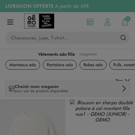
LIVRAISON OFFERTE
A partir de 40€
Aller au contenu principal
Aller à la navigation
RETRAIT ET LIVRAISON OFFERTE
en magasin
0
Choisir mon magasin
Mon compte
Mon pa
Afficher le menu
PAYEZ EN 3x SANS FRAIS
dès 50€
Chaussures, jupe, T-shirt…
Retours OFFERTS
pendant 30 jours
Vêtements ado fille
chargement
Collection Ado Fille
Manteaux ado
Pantalons ado
Robes ado
Pulls, sweats
Trier
Choisir mon magasin
pour voir les produits disponibles