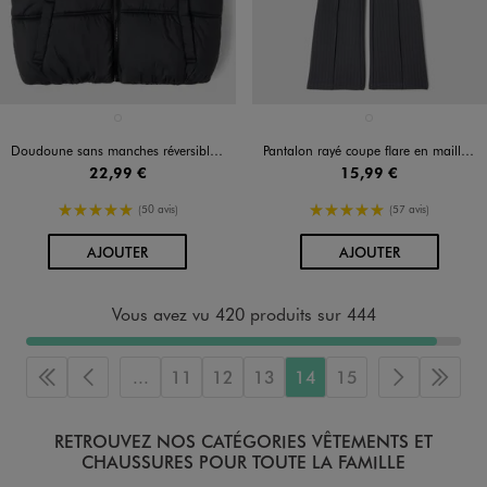
Disponible en 1 coloris
Disponible en 1 coloris
NOIR STANDARD
GRIS ANTHRACITE
Doudoune sans manches réversible fille
Pantalon rayé coupe flare en maille extensible fille
22,99 €
15,99 €
5/5 de moyenne
5/5 de moyenne
(50 avis)
(57 avis)
AU PANIER
AU PANIER
AJOUTER
AJOUTER
Vous avez vu 420 produits sur 444
...
11
12
13
14
15
Première page
Page précédente
Page suiva
Derni
RETROUVEZ NOS CATÉGORIES VÊTEMENTS ET
CHAUSSURES POUR TOUTE LA FAMILLE