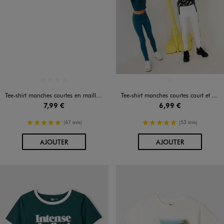
Disponible en 4 coloris
Disponible en 1 coloris
BEIGE STANDARD
KAKI STANDARD
NOIR STANDARD
ROUGE FONCE
BLEU FONCE
Tee-shirt manches courtes en maille côtelée à rayures fille
Tee-shirt manches courtes court et moulant fille
7,99 €
6,99 €
5/5 de moyenne
5/5 de moyenne
(67 avis)
(53 avis)
AU PANIER
AU PANIER
AJOUTER
AJOUTER