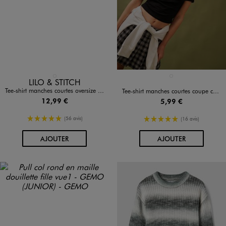
Disponible en 1 coloris
Disponible en 1 coloris
BLANC STANDARD
NOIR STANDARD
LILO & STITCH
Tee-shirt manches courtes oversize à motif Stitch fille - Disney
Tee-shirt manches courtes coupe courte avec studs fille
12,99 €
5,99 €
5/5 de moyenne
5/5 de moyenne
(56 avis)
(16 avis)
AU PANIER
AU PANIER
AJOUTER
AJOUTER