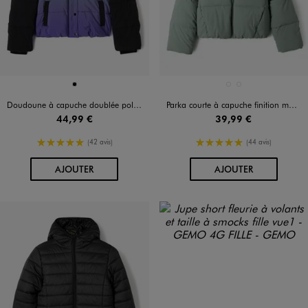
Disponible en 1 coloris
Disponible en 2 coloris
NOIR
GRIS CLAIR
KAKI STANDARD
Doudoune à capuche doublée polaire en dégradé de couleurs fille
Parka courte à capuche finition mate fille
44,99 €
39,99 €
5/5 de moyenne
5/5 de moyenne
(42 avis)
(44 avis)
AU PANIER
AU PANIER
AJOUTER
AJOUTER