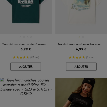
Disponible en 4 coloris
Disponible en 2 coloris
BLANC STANDARD
NOIR STANDARD
ROUGE FONCE
VERT STANDARD
ECRU
GRIS FONCE
Tee-shirt manches courtes à message fille
Tee-shirt crop top à manches courtes imprimé fille
6,99 €
6,99 €
4.5/5 de moyenne
5/5 de moyenne
(69 avis)
(6 avis)
AU PANIER
AU PANIER
AJOUTER
AJOUTER