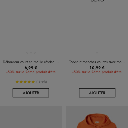
Disponible en 3 coloris
Disponible en 1 coloris
BLANC STANDARD
JAUNE STANDARD
VERT STANDARD
GRIS FONCE
Débardeur court en maille côtelée fille
Tee-shirt manches courtes avec motif devant et dos fille - K-Pop Demon Hunters
6,99 €
10,99 €
-50% sur le 2ème produit d'été
-50% sur le 2ème produit d'été
5/5 de moyenne
(16 avis)
AU PANIER
AU PANIER
AJOUTER
AJOUTER