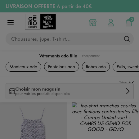
LIVRAISON OFFERTE
A partir de 40€
Aller au contenu principal
Aller à la navigation
RETRAIT ET LIVRAISON OFFERTE
en magasin
0
Choisir mon magasin
Mon compte
Mon pa
Afficher le menu
PAYEZ EN 3x SANS FRAIS
dès 50€
Chaussures, jupe, T-shirt…
Retours OFFERTS
pendant 30 jours
Vêtements ado fille
chargement
Collection Ado Fille
Manteaux ado
Pantalons ado
Robes ado
Pulls, sweats
Trier
Choisir mon magasin
pour voir les produits disponibles