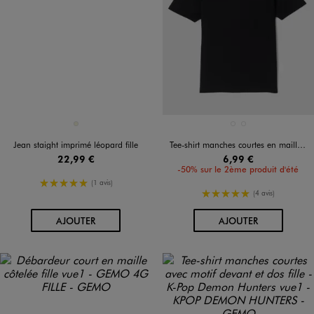
Disponible en 1 coloris
Disponible en 2 coloris
BEIGE
BLANC VIF
NOIR STANDARD
Jean staight imprimé léopard fille
Tee-shirt manches courtes en maille côtelée fille
22,99 €
6,99 €
-50% sur le 2ème produit d'été
5/5 de moyenne
(1 avis)
5/5 de moyenne
(4 avis)
AU PANIER
AU PANIER
AJOUTER
AJOUTER