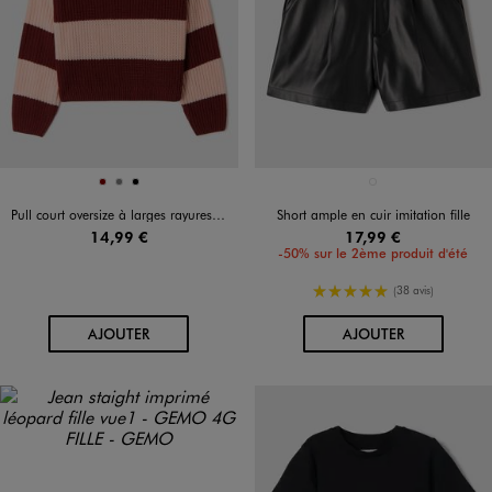
Disponible en 3 coloris
Disponible en 1 coloris
BORDEAUX
GRIS
NOIR
NOIR STANDARD
Pull court oversize à larges rayures fille
Short ample en cuir imitation fille
14,99 €
17,99 €
-50% sur le 2ème produit d'été
5/5 de moyenne
(38 avis)
AU PANIER
AU PANIER
AJOUTER
AJOUTER