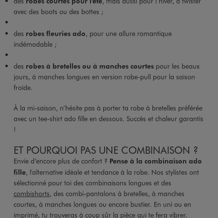
des
robes courtes pour l’été
, mais aussi pour l’hiver, à twister
avec des boots ou des bottes ;
des
robes fleuries ado
, pour une allure romantique
indémodable ;
des
robes à bretelles ou à manches courtes
pour les beaux
jours, à manches longues en version robe-pull pour la saison
froide.
À la mi-saison, n’hésite pas à porter ta robe à bretelles préférée
avec un tee-shirt ado fille en dessous. Succès et chaleur garantis
!
ET POURQUOI PAS UNE COMBINAISON ?
Envie d’encore plus de confort ?
Pense à la combinaison ado
fille
, l'alternative idéale et tendance à la robe. Nos stylistes ont
sélectionné pour toi des combinaisons longues et des
combishorts
, des combi-pantalons à bretelles, à manches
courtes, à manches longues ou encore bustier. En uni ou en
imprimé, tu trouveras à coup sûr la pièce qui te fera vibrer.