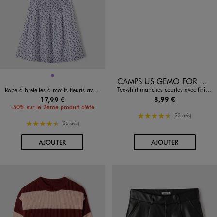
Disponible en 1 coloris
Disponible en 1 coloris
VIOLET
BLANC STANDARD
CAMPS US GEMO FOR GOOD
Tee-shirt manches courtes avec finitions contrastantes fille - Camps United
Robe à bretelles à motifs fleuris avec buste smocké fille
8,99 €
17,99 €
-50% sur le 2ème produit d'été
4.5/5 de moyenne
(23 avis)
4.5/5 de moyenne
(35 avis)
AU PANIER
AU PANIER
AJOUTER
AJOUTER