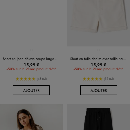
Disponible en 1 coloris
Disponible en 1 coloris
BLEU CLAIR
BLANC STANDARD
Short en jean délavé coupe large fille
Short en toile denim avec taille haute ajustable fille
15,99 €
15,99 €
-50% sur le 2ème produit d'été
-50% sur le 2ème produit d'été
5/5 de moyenne
5/5 de moyenne
(13 avis)
(32 avis)
AU PANIER
AU PANIER
AJOUTER
AJOUTER