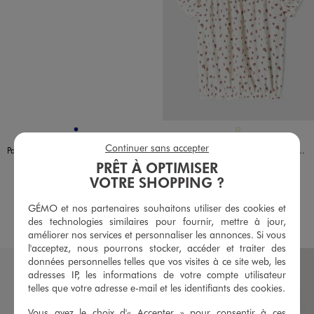
Disponible en 1 coloris
Disponible en 1 coloris
MARINE
ECRU
Continuer sans accepter
Pantalon large et fluide en viscose froissée fille
Tee-shirt manches courtes à motifs fleuris finitions froncées fille
14,99 €
14,99 €
PRÊT À OPTIMISER
VOTRE SHOPPING ?
4.5/5 de moyenne
4.5/5 de moyenne
(62 avis)
(22 avis)
GÉMO et nos partenaires souhaitons utiliser des cookies et
AU PANIER
AU PANIER
AJOUTER
AJOUTER
des technologies similaires pour fournir, mettre à jour,
améliorer nos services et personnaliser les annonces. Si vous
l'acceptez, nous pourrons stocker, accéder et traiter des
données personnelles telles que vos visites à ce site web, les
adresses IP, les informations de votre compte utilisateur
telles que votre adresse e-mail et les identifiants des cookies.
Vous avez le choix d'« Accepter » pour consentir à ces