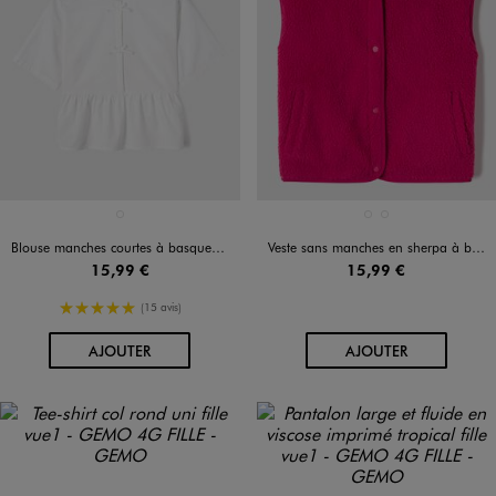
Disponible en 1 coloris
Disponible en 2 coloris
BLANC STANDARD
BLANC STANDARD
ROSE VIF
Blouse manches courtes à basque en coton fille
Veste sans manches en sherpa à boutons pression fille
15,99 €
15,99 €
5/5 de moyenne
(15 avis)
AU PANIER
AU PANIER
AJOUTER
AJOUTER