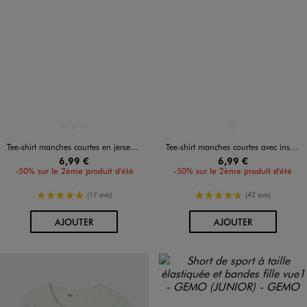
Disponible en 3 coloris
Disponible en 1 coloris
BLANC VIF
ORANGE CLAIR
VERT CLAIR
ECRU
Tee-shirt manches courtes en jersey de coton ajouré fille
Tee-shirt manches courtes avec inscription fille
6,99 €
6,99 €
-50% sur le 2ème produit d'été
-50% sur le 2ème produit d'été
5/5 de moyenne
5/5 de moyenne
(17 avis)
(42 avis)
AU PANIER
AU PANIER
AJOUTER
AJOUTER