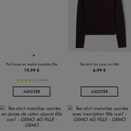
Disponible en 2 coloris
Disponible en 3 coloris
BLANC
BORDEAUX
BLANC STANDARD
MARRON FONCE
NOIR STANDARD
Pull loose en maille torsadée fille
Tee-shirt col rond uni fille
19,99 €
6,99 €
4.5/5 de moyenne
(12 avis)
AU PANIER
AU PANIER
AJOUTER
AJOUTER