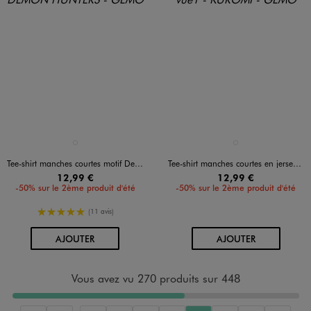
Disponible en 1 coloris
Disponible en 1 coloris
NOIR STANDARD
GRIS FONCE
Tee-shirt manches courtes motif Derpy fille - K-Pop Demon Hunters
Tee-shirt manches courtes en jersey de coton imprimé devant et dos fille - Kuromi
12,99 €
12,99 €
-50% sur le 2ème produit d'été
-50% sur le 2ème produit d'été
5/5 de moyenne
(11 avis)
AU PANIER
AU PANIER
AJOUTER
AJOUTER
Vous avez vu 270 produits sur 448