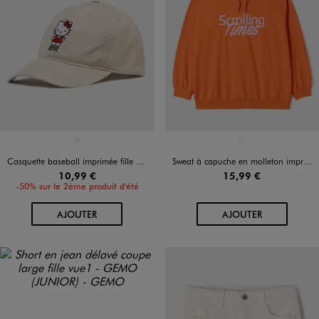
Disponible en 1 coloris
Disponible en 1 coloris
BEIGE
ORANGE STANDARD
Casquette baseball imprimée fille - Hello Kitty
Sweat à capuche en molleton imprimé fille
10,99 €
15,99 €
-50% sur le 2ème produit d'été
AU PANIER
AU PANIER
AJOUTER
AJOUTER