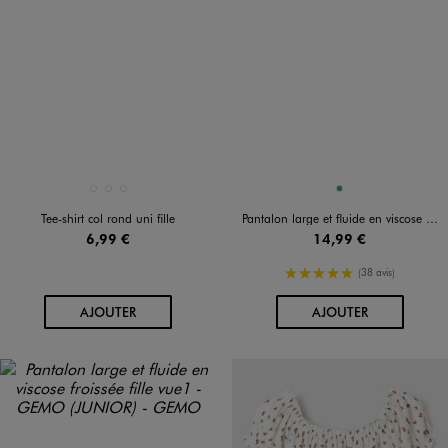
Disponible en 3 coloris
Disponible en 1 coloris
BLANC STANDARD
MARRON FONCE
NOIR STANDARD
VERT
Tee-shirt col rond uni fille
Pantalon large et fluide en viscose imprimé tropical fille
6,99 €
14,99 €
5/5 de moyenne
(38 avis)
AU PANIER
AU PANIER
AJOUTER
AJOUTER