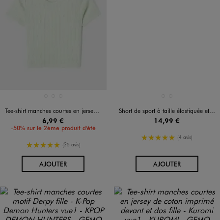
Disponible en 3 coloris
Disponible en 2 coloris
BLANC VIF
ORANGE CLAIR
VERT CLAIR
BLEU VIF
NOIR STANDARD
Tee-shirt manches courtes en jersey de coton ajouré fille
Short de sport à taille élastiquée et bandes fille
6,99 €
14,99 €
-50% sur le 2ème produit d'été
5/5 de moyenne
(4 avis)
5/5 de moyenne
(25 avis)
AU PANIER
AU PANIER
AJOUTER
AJOUTER