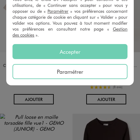
utilisations, de « Continuer sans accepter » pour vous y
opposer ou de «
Paramétrer
» vos préférences concernant
chaque catégorie de cookie en cliquant sur « Valider » pour
valider vos options. Vous pouvez à tout moment modifier
vos préférences en consultant notre page «
Gestion
des cookies
».
Accepter
Disponible en 1 coloris
Disponible en 1 coloris
BEIGE
BLEU
Chemise rayée à manches courtes fille
Jupe-short courte et plissée à carreaux fille
Paramétrer
14,99 €
17,99 €
-50% sur le 2ème produit d'été
5/5 de moyenne
(37 avis)
4.5/5 de moyenne
(8 avis)
AU PANIER
AU PANIER
AJOUTER
AJOUTER