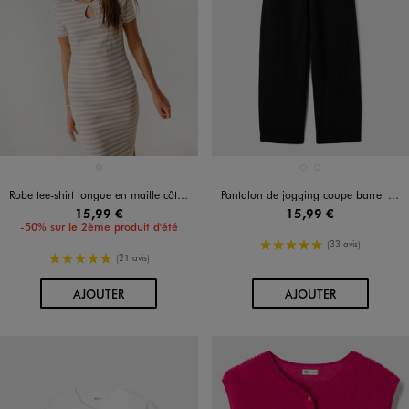
Disponible en 1 coloris
Disponible en 2 coloris
BEIGE
BLANC STANDARD
NOIR STANDARD
Robe tee-shirt longue en maille côtelée rayée fille
Pantalon de jogging coupe barrel fille
15,99 €
15,99 €
-50% sur le 2ème produit d'été
5/5 de moyenne
(33 avis)
5/5 de moyenne
(21 avis)
AU PANIER
AU PANIER
AJOUTER
AJOUTER