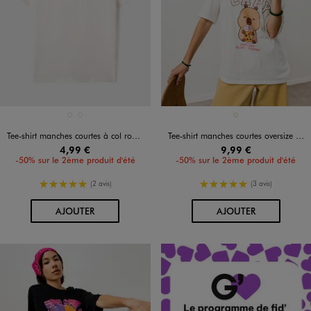
Disponible en 2 coloris
Disponible en 1 coloris
BLANC VIF
NOIR STANDARD
ECRU
Tee-shirt manches courtes à col rond fille
Tee-shirt manches courtes oversize imprimé fille - Capyfun
4,99 €
9,99 €
-50% sur le 2ème produit d'été
-50% sur le 2ème produit d'été
5/5 de moyenne
5/5 de moyenne
(2 avis)
(3 avis)
AU PANIER
AU PANIER
AJOUTER
AJOUTER