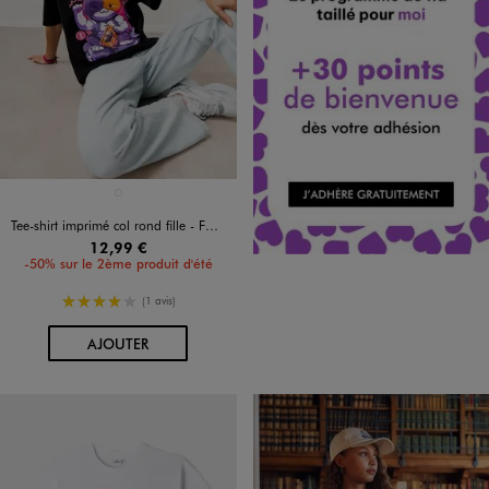
Disponible en 1 coloris
NOIR STANDARD
Tee-shirt imprimé col rond fille - FORTNITE
12,99 €
-50% sur le 2ème produit d'été
4/5 de moyenne
(1 avis)
AU PANIER
AJOUTER