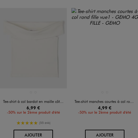
Disponible en 2 coloris
Disponible en 2 coloris
BLANC STANDARD
NOIR STANDARD
BLANC VIF
NOIR STANDARD
Tee-shirt à col bardot en maille côtelée fille
Tee-shirt manches courtes à col rond fille
6,99 €
4,99 €
-50% sur le 2ème produit d'été
-50% sur le 2ème produit d'été
5/5 de moyenne
(55 avis)
AU PANIER
AU PANIER
AJOUTER
AJOUTER