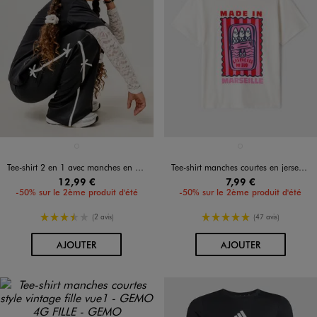
Disponible en 1 coloris
Disponible en 1 coloris
NOIR STANDARD
BLANC STANDARD
Tee-shirt 2 en 1 avec manches en dentelle fille
Tee-shirt manches courtes en jersey de coton imprimé graphique fille
12,99 €
7,99 €
-50% sur le 2ème produit d'été
-50% sur le 2ème produit d'été
3.5/5 de moyenne
5/5 de moyenne
(2 avis)
(47 avis)
AU PANIER
AU PANIER
AJOUTER
AJOUTER