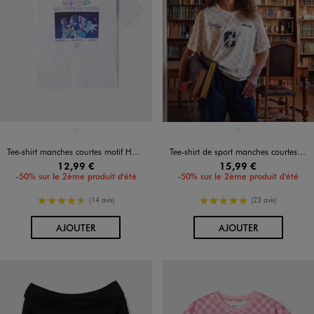
Disponible en 1 coloris
Disponible en 1 coloris
BLANC STANDARD
BLANC
Tee-shirt manches courtes motif Huntrix fille - K-Pop Demon Hunters
Tee-shirt de sport manches courtes coupe large fille - Camps United
12,99 €
15,99 €
-50% sur le 2ème produit d'été
-50% sur le 2ème produit d'été
4.5/5 de moyenne
5/5 de moyenne
(14 avis)
(23 avis)
AU PANIER
AU PANIER
AJOUTER
AJOUTER