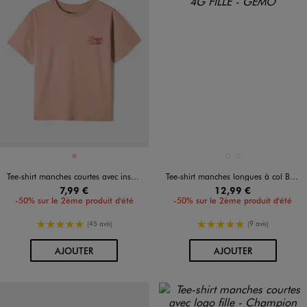
Disponible en 1 coloris
Disponible en 2 coloris
ROSE
BLANC STANDARD
NOIR STANDARD
Tee-shirt manches courtes avec inscriptions buste et dos fille
Tee-shirt manches longues à col Bardot fille
7,99 €
12,99 €
-50% sur le 2ème produit d'été
-50% sur le 2ème produit d'été
5/5 de moyenne
5/5 de moyenne
(45 avis)
(9 avis)
AU PANIER
AU PANIER
AJOUTER
AJOUTER