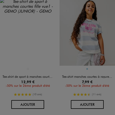
Disponible en 1 coloris
Disponible en 1 coloris
NOIR STANDARD
BLEU CIEL
Tee-shirt de sport à manches courtes fille
Tee-shirt manches courtes à rayures avec inscription fille
12,99 €
7,99 €
-50% sur le 2ème produit d'été
-50% sur le 2ème produit d'été
5/5 de moyenne
4.5/5 de moyenne
(10 avis)
(11 avis)
AU PANIER
AU PANIER
AJOUTER
AJOUTER