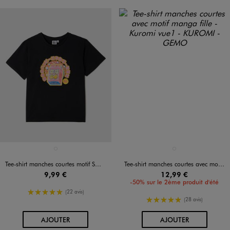
Disponible en 1 coloris
Disponible en 1 coloris
NOIR STANDARD
BLANC VIF
Tee-shirt manches courtes motif Smiley fille - Smiley World
Tee-shirt manches courtes avec motif manga fille - Kuromi
9,99 €
12,99 €
-50% sur le 2ème produit d'été
5/5 de moyenne
(22 avis)
5/5 de moyenne
(28 avis)
AU PANIER
AU PANIER
AJOUTER
AJOUTER