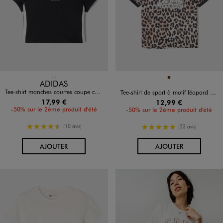
Disponible en 1 coloris
Disponible en 1 coloris
NOIR STANDARD
MARRON
ADIDAS
Tee-shirt manches courtes coupe courte fille - Adidas
Tee-shirt de sport à motif léopard fille
17,99 €
12,99 €
-50% sur le 2ème produit d'été
-50% sur le 2ème produit d'été
4.5/5 de moyenne
5/5 de moyenne
(10 avis)
(23 avis)
AU PANIER
AU PANIER
AJOUTER
AJOUTER