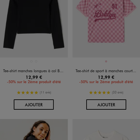
Disponible en 2 coloris
Disponible en 1 coloris
BLANC STANDARD
NOIR STANDARD
ROSE
Tee-shirt manches longues à col Bardot fille
Tee-shirt de sport à manches courtes fille
12,99 €
12,99 €
-50% sur le 2ème produit d'été
-50% sur le 2ème produit d'été
5/5 de moyenne
5/5 de moyenne
(11 avis)
(33 avis)
AU PANIER
AU PANIER
AJOUTER
AJOUTER