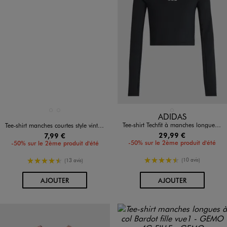
Disponible en 2 coloris
Disponible en 1 coloris
BLANC STANDARD
BLEU FONCE
NOIR STANDARD
ADIDAS
Tee-shirt Techfit à manches longues fille - Adidas
Tee-shirt manches courtes style vintage fille
29,99 €
7,99 €
-50% sur le 2ème produit d'été
-50% sur le 2ème produit d'été
4.5/5 de moyenne
4.5/5 de moyenne
(10 avis)
(13 avis)
AU PANIER
AU PANIER
AJOUTER
AJOUTER