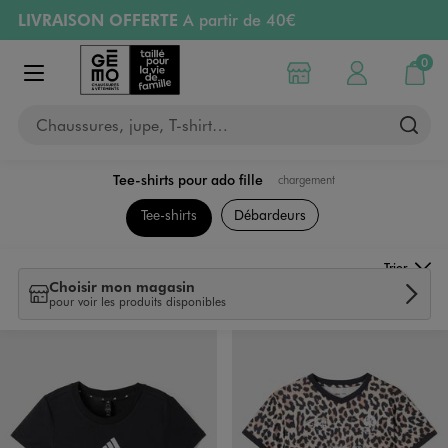
LIVRAISON OFFERTE
A partir de 40€
Aller au contenu principal
Aller à la navigation
RETRAIT ET LIVRAISON OFFERTE
en magasin
0
Choisir mon magasin
Mon compte
Mon pa
Afficher le menu
PAYEZ EN 3x SANS FRAIS
dès 50€
Chaussures, jupe, T-shirt…
Retours OFFERTS
pendant 30 jours
Tee-shirts pour ado fille
chargement
Collection Ado Fille
Tee-shirts
Débardeurs
Trier
Choisir mon magasin
pour voir les produits disponibles