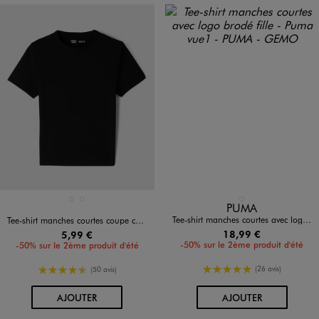
Disponible en 2 coloris
Disponible en 1 coloris
ECRU
NOIR STANDARD
ROSE CLAIR
PUMA
Tee-shirt manches courtes avec logo brodé fille - Puma
Tee-shirt manches courtes coupe courte fille
18,99 €
5,99 €
-50% sur le 2ème produit d'été
-50% sur le 2ème produit d'été
5/5 de moyenne
4.5/5 de moyenne
(26 avis)
(50 avis)
AU PANIER
AU PANIER
AJOUTER
AJOUTER