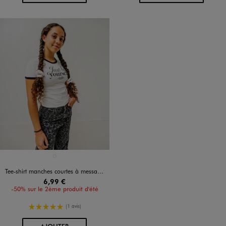
Disponible en 1 coloris
BLANC STANDARD
Tee-shirt manches courtes à message fille
6,99 €
-50% sur le 2ème produit d'été
5/5 de moyenne
(1 avis)
AU PANIER