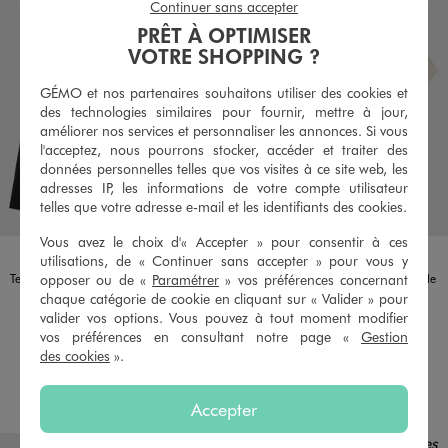
Continuer sans accepter
PRÊT À OPTIMISER
VOTRE SHOPPING ?
GÉMO et nos partenaires souhaitons utiliser des cookies et
des technologies similaires pour fournir, mettre à jour,
améliorer nos services et personnaliser les annonces. Si vous
l'acceptez, nous pourrons stocker, accéder et traiter des
données personnelles telles que vos visites à ce site web, les
adresses IP, les informations de votre compte utilisateur
telles que votre adresse e-mail et les identifiants des cookies.
Vous avez le choix d'« Accepter » pour consentir à ces
Disponible en 2 coloris
Disponible en 2 coloris
BLANC STANDARD
NOIR STANDARD
BEIGE CLAIR
GRIS FONCE
utilisations, de « Continuer sans accepter » pour vous y
Tee-shirt manches longues uni en maille côtelée fille
Tee-shirt manches courtes froncé fille
opposer ou de «
Paramétrer
» vos préférences concernant
7,99 €
7,99 €
chaque catégorie de cookie en cliquant sur « Valider » pour
-50% sur le 2ème produit d'été
-50% sur le 2ème produit d'été
valider vos options. Vous pouvez à tout moment modifier
vos préférences en consultant notre page «
Gestion
5/5 de moyenne
(10 avis)
des cookies
».
AU PANIER
AU PANIER
AJOUTER
AJOUTER
Accepter