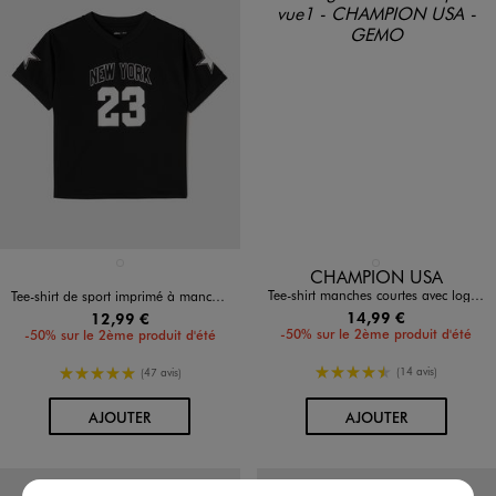
Disponible en 1 coloris
Disponible en 1 coloris
NOIR STANDARD
BLANC STANDARD
CHAMPION USA
Tee-shirt manches courtes avec logo fille - Champion
Tee-shirt de sport imprimé à manches courtes fille
14,99 €
12,99 €
-50% sur le 2ème produit d'été
-50% sur le 2ème produit d'été
4.5/5 de moyenne
5/5 de moyenne
(14 avis)
(47 avis)
AU PANIER
AU PANIER
AJOUTER
AJOUTER