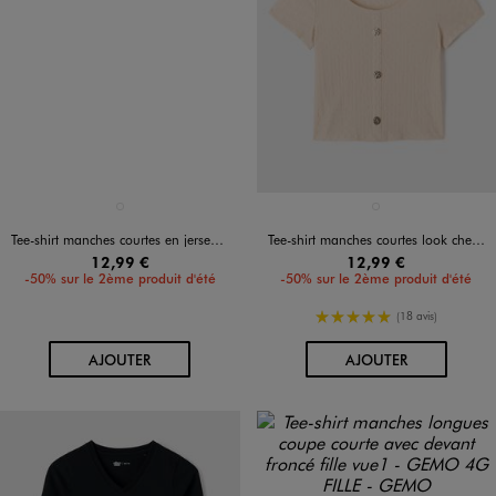
Disponible en 1 coloris
Disponible en 1 coloris
GRIS FONCE
BEIGE CLAIR
Tee-shirt manches courtes en jersey de coton imprimé devant et dos fille - Kuromi
Tee-shirt manches courtes look chemise fille
12,99 €
12,99 €
-50% sur le 2ème produit d'été
-50% sur le 2ème produit d'été
5/5 de moyenne
(18 avis)
AU PANIER
AU PANIER
AJOUTER
AJOUTER