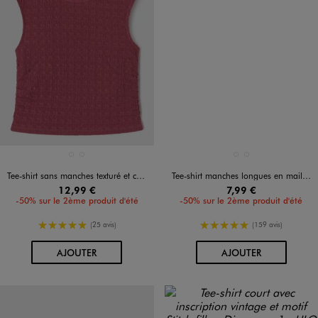
Disponible en 2 coloris
Disponible en 2 coloris
NOIR STANDARD
ROSE FONCE
BLANC CHINE
NOIR STANDARD
Tee-shirt sans manches texturé et cintré fille
Tee-shirt manches longues en maille côtelée fille
12,99 €
7,99 €
-50% sur le 2ème produit d'été
-50% sur le 2ème produit d'été
5/5 de moyenne
5/5 de moyenne
(25 avis)
(159 avis)
AU PANIER
AU PANIER
AJOUTER
AJOUTER