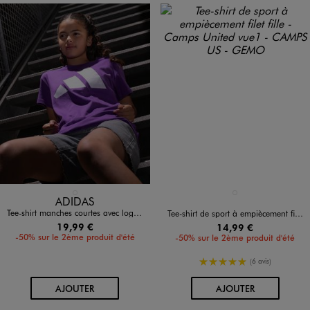
Disponible en 1 coloris
Disponible en 1 coloris
VIOLET STANDARD
BLANC STANDARD
ADIDAS
Tee-shirt manches courtes avec logo XXXL fille - Adidas
Tee-shirt de sport à empiècement filet fille - Camps United
19,99 €
14,99 €
-50% sur le 2ème produit d'été
-50% sur le 2ème produit d'été
5/5 de moyenne
(6 avis)
AU PANIER
AU PANIER
AJOUTER
AJOUTER