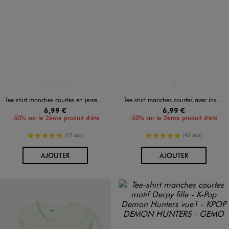
Disponible en 3 coloris
Disponible en 1 coloris
BLANC VIF
ORANGE CLAIR
VERT CLAIR
ECRU
Tee-shirt manches courtes en jersey de coton ajouré fille
Tee-shirt manches courtes avec inscription fille
6,99 €
6,99 €
-50% sur le 2ème produit d'été
-50% sur le 2ème produit d'été
5/5 de moyenne
5/5 de moyenne
(17 avis)
(42 avis)
AU PANIER
AU PANIER
AJOUTER
AJOUTER