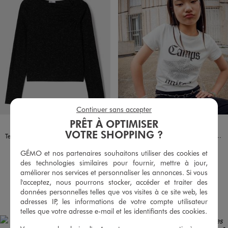
Continuer sans accepter
PRÊT À OPTIMISER
Disponible en 1 coloris
Disponible en 2 coloris
NOIR STANDARD
BLANC STANDARD
ROUGE FONCE
CAMPS US GEMO FOR GOOD
VOTRE SHOPPING ?
Tee-shirt court imprimé fille - CAMPS UNITED
Tee-shirt manches longues à col froncé fantaisie fille
8,99 €
9,99 €
GÉMO et nos partenaires souhaitons utiliser des cookies et
-50% sur le 2ème produit d'été
-50% sur le 2ème produit d'été
des technologies similaires pour fournir, mettre à jour,
4.5/5 de moyenne
améliorer nos services et personnaliser les annonces. Si vous
(22 avis)
l'acceptez, nous pourrons stocker, accéder et traiter des
AU PANIER
AU PANIER
données personnelles telles que vos visites à ce site web, les
AJOUTER
AJOUTER
adresses IP, les informations de votre compte utilisateur
telles que votre adresse e-mail et les identifiants des cookies.