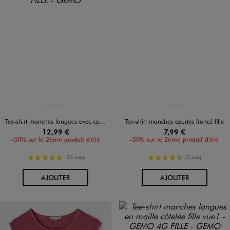
Disponible en 3 coloris
Disponible en 2 coloris
BLANC
NOIR STANDARD
ROUGE STANDARD
BEIGE CLAIR
GRIS FONCE
Tee-shirt manches longues avec col Bardot coupe courte femme
Tee-shirt manches courtes froncé fille
12,99 €
7,99 €
-50% sur le 2ème produit d'été
-50% sur le 2ème produit d'été
5/5 de moyenne
4.5/5 de moyenne
(25 avis)
(3 avis)
AU PANIER
AU PANIER
AJOUTER
AJOUTER