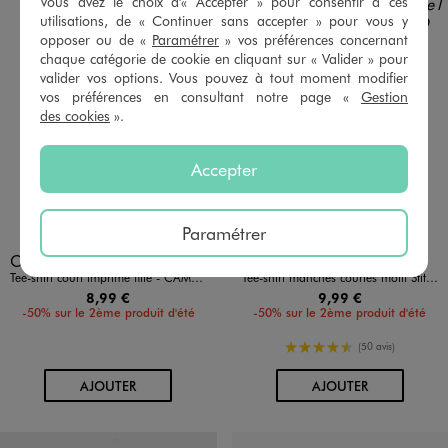
Vous avez le choix d'« Accepter » pour consentir à ces
utilisations, de « Continuer sans accepter » pour vous y
opposer ou de «
Paramétrer
» vos préférences concernant
chaque catégorie de cookie en cliquant sur « Valider » pour
valider vos options. Vous pouvez à tout moment modifier
vos préférences en consultant notre page «
Gestion
des cookies
».
Accepter
Paramétrer
Disponible en 2 coloris
Disponible en 1 coloris
BLANC STANDARD
ROUGE FONCE
BLANC STANDARD
CAMPS US GEMO FOR GOOD
LILO & STITCH
Tee-shirt court imprimé fille - CAMPS UNITED
Tee-shirt manches courtes motif Stitch fille - Disney
8,99 €
9,99 €
-50% sur le 2ème produit d'été
-50% sur le 2ème produit d'été
4.5/5 de moyenne
(50 avis)
AU PANIER
AU PANIER
AJOUTER
AJOUTER