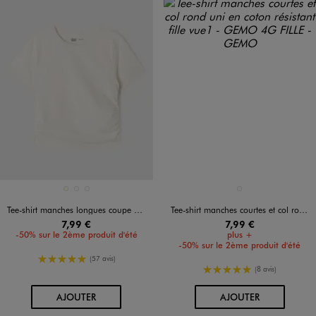
Disponible en 3 coloris
Disponible en 1 coloris
ECRU
NOIR STANDARD
VERT STANDARD
BLANC STANDARD
Tee-shirt manches longues coupe courte avec devant froncé fille
Tee-shirt manches courtes et col rond uni en coton résistant fille
7,99 €
7,99 €
-50% sur le 2ème produit d'été
plus +
-50% sur le 2ème produit d'été
5/5 de moyenne
(57 avis)
5/5 de moyenne
(8 avis)
AU PANIER
AU PANIER
AJOUTER
AJOUTER