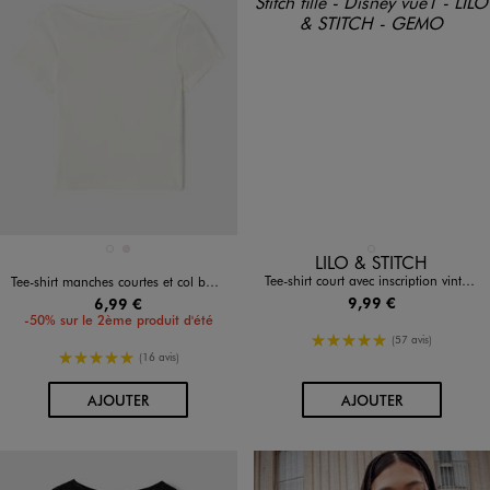
Disponible en 2 coloris
Disponible en 1 coloris
BLANC STANDARD
ROSE CLAIR
VERT STANDARD
LILO & STITCH
Tee-shirt court avec inscription vintage et motif Stitch fille - Disney
Tee-shirt manches courtes et col bateau coupe courte fille
9,99 €
6,99 €
-50% sur le 2ème produit d'été
5/5 de moyenne
(57 avis)
5/5 de moyenne
(16 avis)
AU PANIER
AU PANIER
AJOUTER
AJOUTER