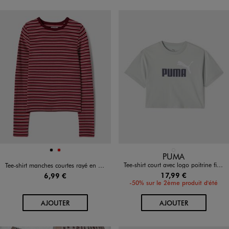
Disponible en 2 coloris
Disponible en 1 coloris
NOIR
ROUGE
VERT CLAIR
PUMA
Tee-shirt court avec logo poitrine fille - Puma
Tee-shirt manches courtes rayé en jersey extensible fille
17,99 €
6,99 €
-50% sur le 2ème produit d'été
AU PANIER
AU PANIER
AJOUTER
AJOUTER