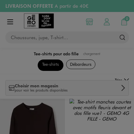
LIVRAISON OFFERTE
A partir de 40€
Aller au contenu principal
Aller à la navigation
RETRAIT ET LIVRAISON OFFERTE
en magasin
0
Choisir mon magasin
Mon compte
Mon pa
Afficher le menu
PAYEZ EN 3x SANS FRAIS
dès 50€
Chaussures, jupe, T-shirt…
Retours OFFERTS
pendant 30 jours
Tee-shirts pour ado fille
chargement
Collection Ado Fille
Tee-shirts
Débardeurs
Trier
Choisir mon magasin
pour voir les produits disponibles