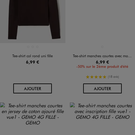
Disponible en 3 coloris
Disponible en 1 coloris
BLANC STANDARD
MARRON FONCE
NOIR STANDARD
MARRON FONCE
Tee-shirt col rond uni fille
Tee-shirt manches courtes avec motifs fleuris devant et dos fille
6,99 €
6,99 €
-50% sur le 2ème produit d'été
5/5 de moyenne
(18 avis)
AU PANIER
AU PANIER
AJOUTER
AJOUTER