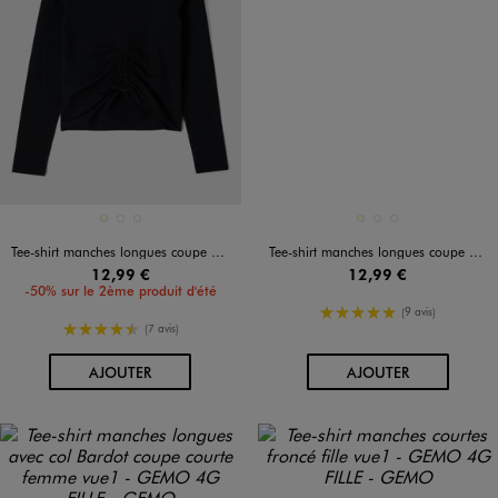
Disponible en 3 coloris
Disponible en 3 coloris
ECRU
NOIR STANDARD
VERT STANDARD
ECRU
NOIR STANDARD
VERT STANDARD
Tee-shirt manches longues coupe courte avec devant froncé fille
Tee-shirt manches longues coupe courte avec devant froncé fille
12,99 €
12,99 €
-50% sur le 2ème produit d'été
5/5 de moyenne
(9 avis)
4.5/5 de moyenne
(7 avis)
AU PANIER
AU PANIER
AJOUTER
AJOUTER