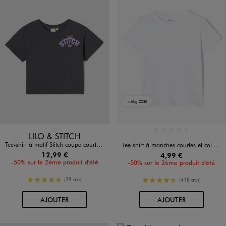
<6kg
CO2E
Disponible en 1 coloris
Disponible en 5 coloris
GRIS FONCE
BLANC STANDARD
BLEU CLAIR
GRIS CHINE
KAKI CLAIR
NOIR STANDARD
LILO & STITCH
Tee-shirt à motif Stitch coupe courte fille - Disney
Tee-shirt à manches courtes et col rond fille
12,99 €
4,99 €
-50% sur le 2ème produit d'été
-50% sur le 2ème produit d'été
5/5 de moyenne
4.5/5 de moyenne
(29 avis)
(418 avis)
AU PANIER
AU PANIER
AJOUTER
AJOUTER