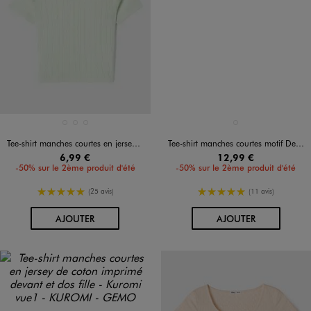
Disponible en 3 coloris
Disponible en 1 coloris
BLANC VIF
ORANGE CLAIR
VERT CLAIR
NOIR STANDARD
Tee-shirt manches courtes en jersey de coton ajouré fille
Tee-shirt manches courtes motif Derpy fille - K-Pop Demon Hunters
6,99 €
12,99 €
-50% sur le 2ème produit d'été
-50% sur le 2ème produit d'été
5/5 de moyenne
5/5 de moyenne
(25 avis)
(11 avis)
AU PANIER
AU PANIER
AJOUTER
AJOUTER