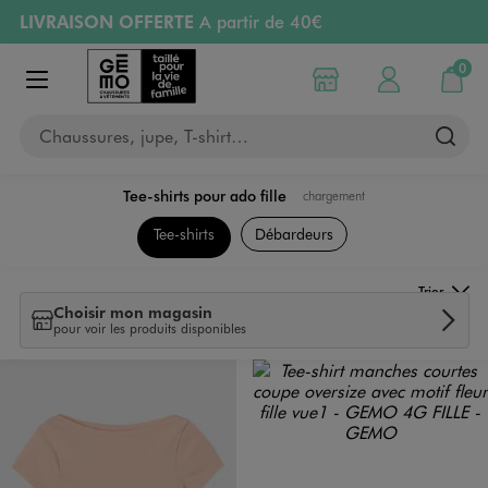
LIVRAISON OFFERTE
A partir de 40€
Aller au contenu principal
Aller à la navigation
RETRAIT ET LIVRAISON OFFERTE
en magasin
0
Choisir mon magasin
Mon compte
Mon pa
Afficher le menu
PAYEZ EN 3x SANS FRAIS
dès 50€
Chaussures, jupe, T-shirt…
Retours OFFERTS
pendant 30 jours
Tee-shirts pour ado fille
chargement
Collection Ado Fille
Tee-shirts
Débardeurs
Trier
Choisir mon magasin
pour voir les produits disponibles