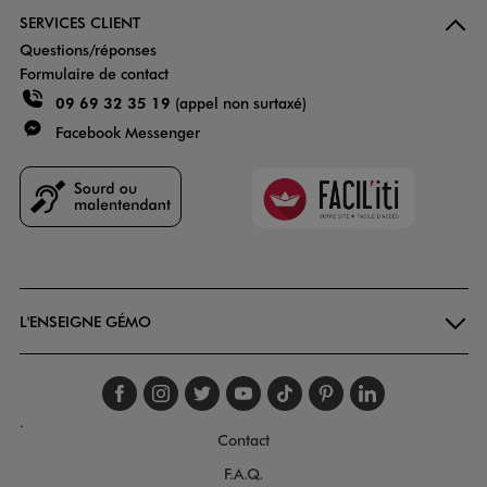
SERVICES CLIENT
Questions/réponses
Formulaire de contact
09 69 32 35 19
(appel non surtaxé)
Facebook Messenger
Faciliti
Goodays
L'ENSEIGNE GÉMO
Suivez-nous sur faceboo
Suivez-nous sur inst
Suivez-nous sur twi
Suivez-nous sur
Suivez-nous s
Suivez-nou
Suivez-
.
Contact
F.A.Q.