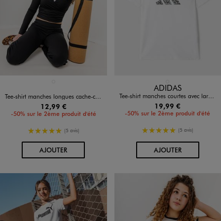
Disponible en 1 coloris
Disponible en 1 coloris
NOIR STANDARD
BLANC STANDARD
ADIDAS
Tee-shirt manches courtes avec large logo fille - Adidas
Tee-shirt manches longues cache-cœur fille
19,99 €
12,99 €
-50% sur le 2ème produit d'été
-50% sur le 2ème produit d'été
5/5 de moyenne
5/5 de moyenne
(5 avis)
(5 avis)
AU PANIER
AU PANIER
AJOUTER
AJOUTER