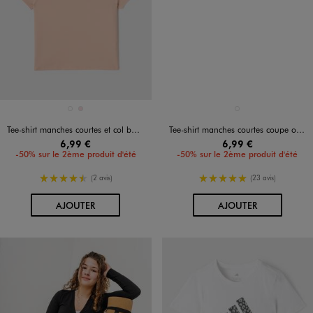
Disponible en 2 coloris
Disponible en 1 coloris
BLANC STANDARD
ROSE CLAIR
BLANC STANDARD
Tee-shirt manches courtes et col bateau coupe courte fille
Tee-shirt manches courtes coupe oversize avec motif fleur fille
6,99 €
6,99 €
-50% sur le 2ème produit d'été
-50% sur le 2ème produit d'été
4.5/5 de moyenne
5/5 de moyenne
(2 avis)
(23 avis)
AU PANIER
AU PANIER
AJOUTER
AJOUTER