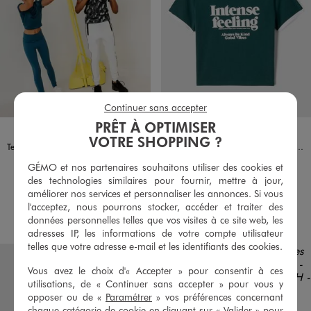
Continuer sans accepter
PRÊT À OPTIMISER
Disponible en 1 coloris
Disponible en 4 coloris
BLEU FONCE
BLANC STANDARD
NOIR STANDARD
ROUGE FONCE
VERT STANDARD
VOTRE SHOPPING ?
Tee-shirt manches courtes court et moulant fille
Tee-shirt manches courtes à message fille
6,99 €
6,99 €
GÉMO et nos partenaires souhaitons utiliser des cookies et
des technologies similaires pour fournir, mettre à jour,
5/5 de moyenne
4.5/5 de moyenne
(53 avis)
(69 avis)
améliorer nos services et personnaliser les annonces. Si vous
l'acceptez, nous pourrons stocker, accéder et traiter des
AU PANIER
AU PANIER
AJOUTER
AJOUTER
données personnelles telles que vos visites à ce site web, les
adresses IP, les informations de votre compte utilisateur
telles que votre adresse e-mail et les identifiants des cookies.
Vous avez le choix d'« Accepter » pour consentir à ces
utilisations, de « Continuer sans accepter » pour vous y
opposer ou de «
Paramétrer
» vos préférences concernant
chaque catégorie de cookie en cliquant sur « Valider » pour