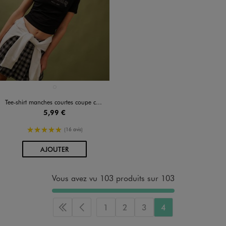
Disponible en 1 coloris
NOIR STANDARD
Tee-shirt manches courtes coupe courte avec studs fille
5,99 €
5/5 de moyenne
(16 avis)
AU PANIER
AJOUTER
Vous avez vu 103 produits sur 103
1
2
3
4
Première page
Page précédente