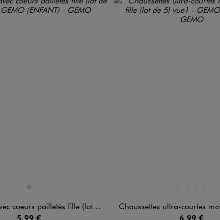
n 1 coloris
Disponible en 4 coloris
ROSE
BEIGE CHINE
BEIGE STANDA
JAUNE ST
NOIR 
 coeurs pailletés fille (lot de 3)
Chaussettes ultra-courtes motifs cœurs f
5,99 €
6,99 €