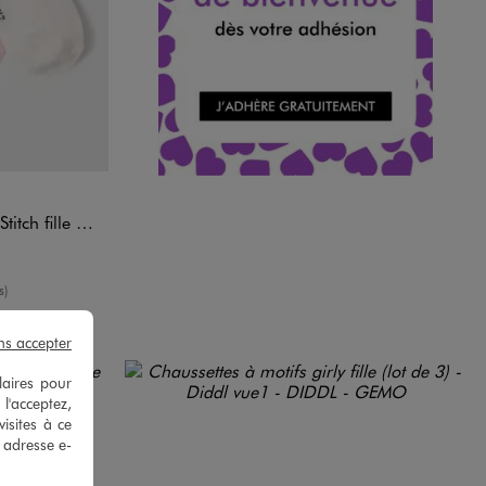
DARD
t de 3) - Disney
yenne
s)
ns accepter
laires pour
 l'acceptez,
isites à ce
e adresse e-