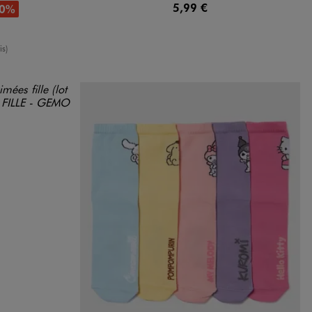
5,99 €
70%
oyenne
is)