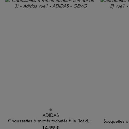
Disponible en 1 coloris
Disponible e
GRIS
ADIDAS
Chaussettes à motifs tachetés fille (lot de 3) - Adidas
Socquettes avec
14,99 €