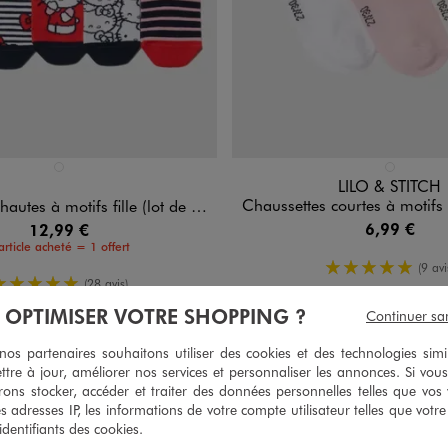
n 1 coloris
Disponible en 1 coloris
ROUGE STANDARD
BLANC STAN
LILO & STITCH
Chaussettes courtes à motifs Stitch fille (lo
 à motifs fille (lot de 5) - Hello Kitty
6,99 €
12,99 €
article acheté = 1 offert
5/5 de mo
(9 avi
5/5 de moyenne
(28 avis)
À OPTIMISER VOTRE SHOPPING ?
Continuer sa
s partenaires souhaitons utiliser des cookies et des technologies simi
ttre à jour, améliorer nos services et personnaliser les annonces. Si vous
ons stocker, accéder et traiter des données personnelles telles que vos v
es adresses IP, les informations de votre compte utilisateur telles que votr
 identifiants des cookies.