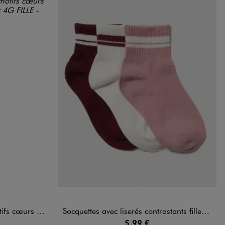
Disponible en 1 coloris
RD
ANDARD
STANDARD
ROSE STANDARD
ille (lot de 5)
Socquettes avec liserés contrastants fille (lot de 3)
5,99 €