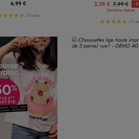
6,99 €
-
2,39 €
7,99 €
Dernière chance
4.5/5 de moyenne
(13 avis)
4.5/5 de m
(11 av