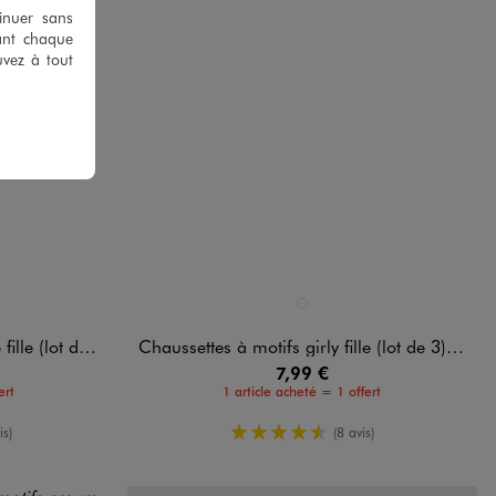
tinuer sans
ant chaque
uvez à tout
Disponible en 1 coloris
ARD
ANDARD
ROSE STANDARD
e (lot de 3)
Chaussettes à motifs girly fille (lot de 3) - Diddl
7,99 €
ert
1 article acheté = 1 offert
oyenne
4.5/5 de moyenne
is)
(8 avis)