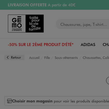
LIVRAISON OFFERTE
A partir de 40€
Aller au contenu principal
Aller à la navigation
RETRAIT ET LIVRAISON OFFERTE
en magasin
Votre recherche
PAYEZ EN 3x SANS FRAIS
dès 50€
Retours OFFERTS
pendant 30 jours
-50% SUR LE 2ÈME PRODUIT D'ÉTÉ*
ADIDAS
CH
Retour
Accueil
Fille
Sous-vêtements
Chaussettes, Coll
Choisir mon magasin
pour voir les produits disponible