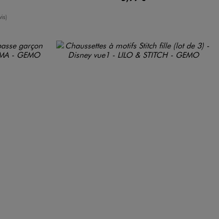
oyenne
is)