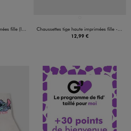
Disponible en 1 coloris
ANDARD
ROSE STANDARD
ot de 3 paires)
Chaussettes tige haute imprimées fille - Hello Kitty & Friends (lot de 5 paires)
12,99 €