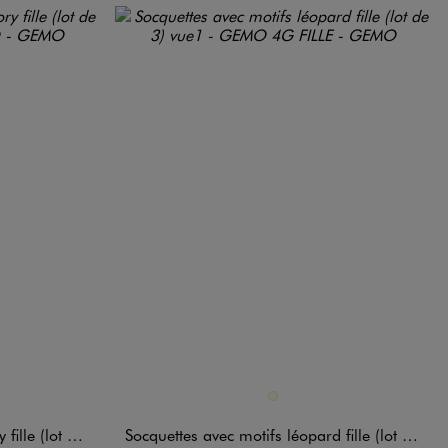
Disponible en 1 coloris
ARD
ECRU
de 3) - Disney
Socquettes avec motifs léopard fille (lot de 3)