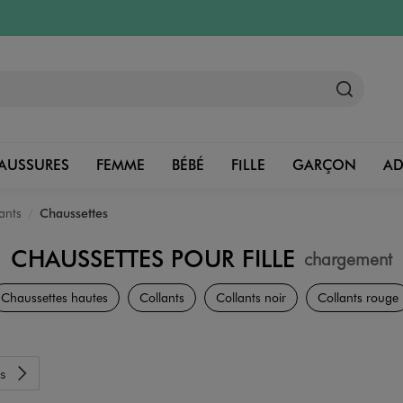
AUSSURES
FEMME
BÉBÉ
FILLE
GARÇON
A
ants
Chaussettes
CHAUSSETTES POUR FILLE
chargement
Sous-vêtements
Chaussettes hautes
Collants
Collants noir
Collants rouge
s