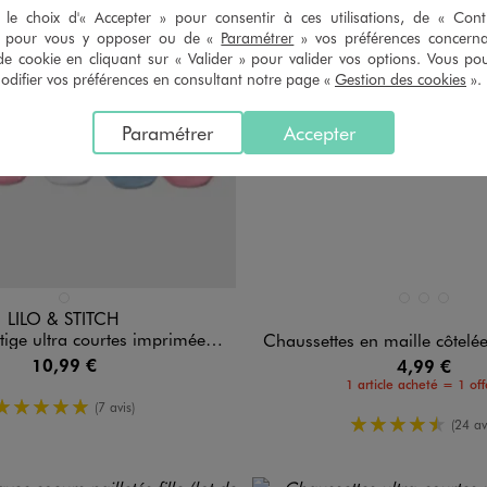
le choix d'« Accepter » pour consentir à ces utilisations, de « Con
» pour vous y opposer ou de «
Paramétrer
» vos préférences concern
de cookie en cliquant sur « Valider » pour valider vos options. Vous po
ifier vos préférences en consultant notre page «
Gestion des cookies
».
Paramétrer
Accepter
n 1 coloris
Disponible en 3 coloris
BLEU CLAIR
BEIGE STANDARD
NOIR STAND
ROSE ST
LILO & STITCH
courtes imprimées fille - Stitch (lot de 5 paires)
Chaussettes en maille côtelée fill
10,99 €
4,99 €
1 article acheté = 1 off
5/5 de moyenne
(7 avis)
4.5/5 de m
(24 av