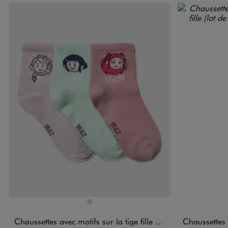
Disponible en 1 coloris
Disponible e
ROSE
Chaussettes avec motifs sur la tige fille (lot de 3) - K-Pop Demon Hunters
Chaussettes ultra 