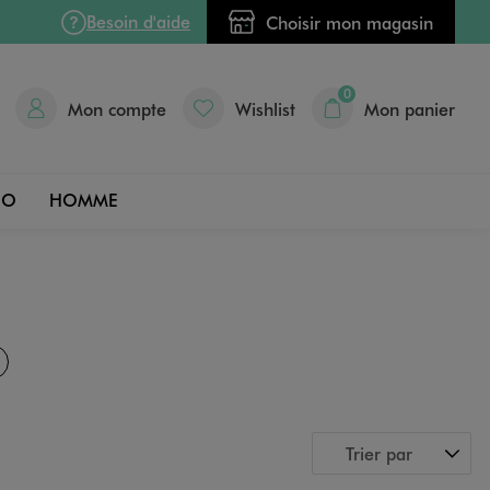
Besoin d'aide
Choisir mon magasin
0
Mon compte
Wishlist
Mon panier
DO
HOMME
Trier par