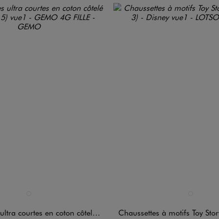
n 1 coloris
Disponible en 1 coloris
ROSE CLAIR
ROSE STAND
courtes en coton côtelé fille (lot de 5)
Chaussettes à motifs Toy Story fille (lot 