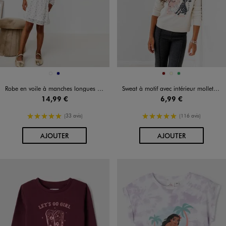
Disponible en 2 coloris
Disponible en 3 coloris
BLANC
MARINE
BORDEAUX
ECRU
VERT
Robe en voile à manches longues fille
Sweat à motif avec intérieur molletonné fille
14,99 €
6,99 €
5/5 de moyenne
5/5 de moyenne
(33 avis)
(116 avis)
AU PANIER
AU PANIER
AJOUTER
AJOUTER