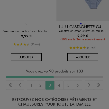
Disponible en 1 coloris
Disponible en 2 coloris
MULTICOLORE
BLEU
MULTICOLORE
LULU CASTAGNETTE G4G D
Culottes en coton stretch en maille fantaisie (lot de 3) - LuluCastagnette
Boxer uni en maille côtelée fille (lot de 2)
9,99 €
9,99 €
-50% sur le 2ème sous-vêtement
4.5/5 de moyenne
(15 avis)
5/5 de moyenne
(11 avis)
AU PANIER
AU PANIER
AJOUTER
AJOUTER
Vous avez vu 90 produits sur 183
1
2
3
4
5
6
Première page
Page précédente
Page suiva
Derni
RETROUVEZ NOS CATÉGORIES VÊTEMENTS ET
CHAUSSURES POUR TOUTE LA FAMILLE