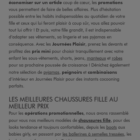
économiser sur un article
coup de cœur, les
promotions
vous permettent de faire de belles affaires. Plus d'hésitation
possible entre les habits indispensables au quotidien de votre
fille et ceux qui lui feront plaisir à coup sûr, vous allez pouvoir
tout lui offrir ! Et puis, votre fille grandit, il est indispensable
d’adapter ses vêtements, sa lingerie et ses pyjamas en
conséquence. Avec les
Journées Plaisir
, prenez les devants et
profitez des
prix mini
pour choisir tranquillement avec votre
enfant les sous-vêtements, shorts, jeans,
manteaux
et
robes
pour sa prochaine poussée de croissance ! Dénichez également
notre sélection de
pyjamas
,
peignoirs
et
combinaisons
d’intérieur en Journées Plaisir pour des instants cocooning
parfaits.
LES MEILLEURES CHAUSSURES FILLE AU
MEILLEUR PRIX
Pour les
opérations promotionnelles
, nous avons rassemblé
pour vous nos meilleurs modèles de
chaussures fille
, pour des
looks tendance et toujours confortables, depuis les
boots
aux
babies girly, en passant par
les ballerines à semelles tressées
, les