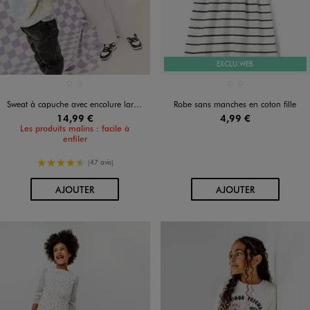
EXCLU WEB
Disponible en 2 coloris
Disponible en 2 coloris
BLANC CHINE
MULTICOLORE
BLANC CHINE
ROSE STANDARD
Sweat à capuche avec encolure large fille
Robe sans manches en coton fille
14,99 €
4,99 €
Les produits malins : facile à
enfiler
4.5/5 de moyenne
(47 avis)
AU PANIER
AU PANIER
AJOUTER
AJOUTER