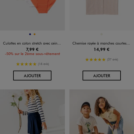
Disponible en 2 coloris
Disponible en 1 coloris
MARINE
ORANGE
BEIGE
Culottes en coton stretch avec ceinture à motifs fille (lot de 3)
Chemise rayée à manches courtes fille
7,99 €
14,99 €
-50% sur le 2ème sous-vêtement
5/5 de moyenne
(37 avis)
5/5 de moyenne
(16 avis)
AU PANIER
AU PANIER
AJOUTER
AJOUTER