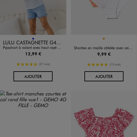
Disponible en 1 coloris
Disponible en 1 coloris
BLEU
ORANGE
LULU CASTAGNETTE G4G D
Pyjashort à volant avec haut rayé fille - LuluCastagnette
Shorties en maille côtelée avec ceinture irisée fille (lot de 2)
12,99 €
9,99 €
5/5 de moyenne
5/5 de moyenne
(27 avis)
(15 avis)
AU PANIER
AU PANIER
AJOUTER
AJOUTER