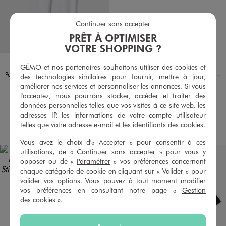
Continuer sans accepter
PRÊT À OPTIMISER
VOTRE SHOPPING ?
Disponible en 2 coloris
Disponible en 1 coloris
BLANC STANDARD
NOIR STANDARD
BLEU CIEL
LULU CASTAGNETT
GÉMO et nos partenaires souhaitons utiliser des cookies et
Casquette en toile denim avec motif ourson fille - LuluCastagnette
Pantalon de jogging avec intérieur molletonné fille
des technologies similaires pour fournir, mettre à jour,
9,99 €
12,99 €
améliorer nos services et personnaliser les annonces. Si vous
l'acceptez, nous pourrons stocker, accéder et traiter des
5/5 de moyenne
5/5 de moyenne
(6 avis)
(6 avis)
données personnelles telles que vos visites à ce site web, les
adresses IP, les informations de votre compte utilisateur
AU PANIER
AU PANIER
AJOUTER
AJOUTER
telles que votre adresse e-mail et les identifiants des cookies.
Vous avez le choix d'« Accepter » pour consentir à ces
utilisations, de « Continuer sans accepter » pour vous y
opposer ou de «
Paramétrer
» vos préférences concernant
chaque catégorie de cookie en cliquant sur « Valider » pour
valider vos options. Vous pouvez à tout moment modifier
vos préférences en consultant notre page «
Gestion
des cookies
».