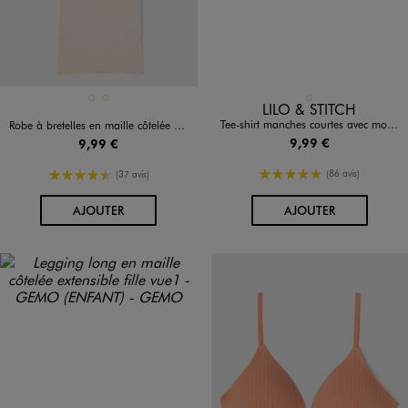
Disponible en 2 coloris
Disponible en 1 coloris
BLEU FONCE
ECRU
ROSE STANDARD
LILO & STITCH
Tee-shirt manches courtes avec motif Stitch fille - Disney
Robe à bretelles en maille côtelée fille
9,99 €
9,99 €
5/5 de moyenne
4.5/5 de moyenne
(86 avis)
(37 avis)
AU PANIER
AU PANIER
AJOUTER
AJOUTER