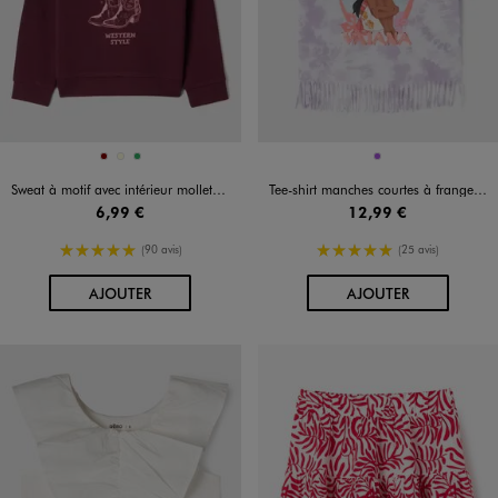
Disponible en 3 coloris
Disponible en 1 coloris
BORDEAUX
ECRU
VERT
VIOLET
Sweat à motif avec intérieur molletonné fille
Tee-shirt manches courtes à franges motif Vaiana fille - Disney
6,99 €
12,99 €
5/5 de moyenne
5/5 de moyenne
(90 avis)
(25 avis)
AU PANIER
AU PANIER
AJOUTER
AJOUTER