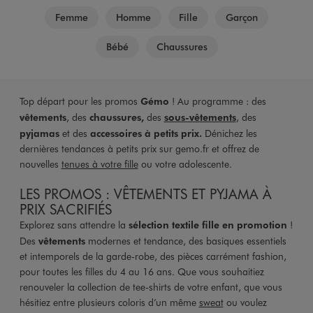
Femme
Homme
Fille
Garçon
Bébé
Chaussures
Top départ pour les promos
Gémo
! Au programme : des
vêtements
, des
chaussures,
des
sous-vêtements
, des
pyjamas
et des
accessoires à petits prix.
Dénichez les
dernières tendances à petits prix sur gemo.fr et offrez de
nouvelles
tenues à votre fille
ou votre adolescente.
LES PROMOS : VÊTEMENTS ET PYJAMA À
PRIX SACRIFIÉS
Explorez sans attendre la
sélection textile fille en promotion
!
Des
vêtements
modernes et tendance, des basiques essentiels
et intemporels de la garde-robe, des pièces carrément fashion,
pour toutes les filles du 4 au 16 ans. Que vous souhaitiez
renouveler la collection de tee-shirts de votre enfant, que vous
hésitiez entre plusieurs coloris d’un même
sweat
ou voulez