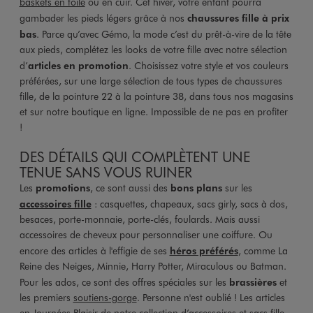
baskets en toile
ou en cuir. Cet hiver, votre enfant pourra
gambader les pieds légers grâce à nos
chaussures fille à prix
bas
. Parce qu’avec Gémo, la mode c’est du prêt-à-vire de la tête
aux pieds, complétez les looks de votre fille avec notre sélection
d’
articles en promotion
. Choisissez votre style et vos couleurs
préférées, sur une large sélection de tous types de chaussures
fille, de la pointure 22 à la pointure 38, dans tous nos magasins
et sur notre boutique en ligne. Impossible de ne pas en profiter
!
DES DÉTAILS QUI COMPLÈTENT UNE
TENUE SANS VOUS RUINER
Les
promotions
, ce sont aussi des
bons plans
sur les
accessoires fille
: casquettes, chapeaux, sacs girly, sacs à dos,
besaces, porte-monnaie, porte-clés, foulards. Mais aussi
accessoires de cheveux pour personnaliser une coiffure. Ou
encore des articles à l'effigie de ses
héros préférés
, comme La
Reine des Neiges, Minnie, Harry Potter, Miraculous ou Batman.
Pour les ados, ce sont des offres spéciales sur les
brassières
et
les premiers
soutiens-gorge
. Personne n'est oublié ! Les articles
en Journées Plaisir de notre collection d’accessoires et sacs fille