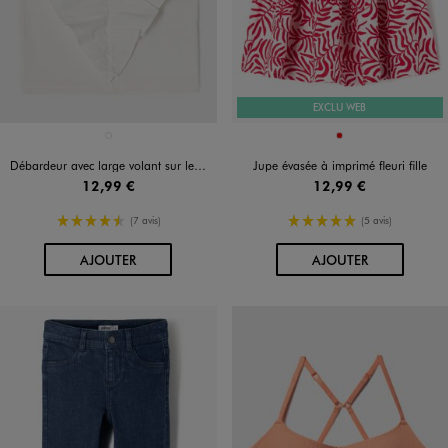
EXCLU WEB
Disponible en 1 coloris
Disponible en 1 coloris
BLANC CHINE
ROUGE
Débardeur avec large volant sur le col fille
Jupe évasée à imprimé fleuri fille
12,99 €
12,99 €
4.5/5 de moyenne
5/5 de moyenne
(7 avis)
(5 avis)
AU PANIER
AU PANIER
AJOUTER
AJOUTER