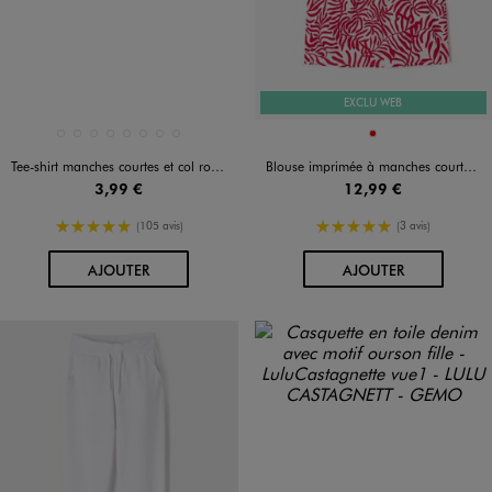
EXCLU WEB
Disponible en 8 coloris
Disponible en 1 coloris
BLANC CHINE
JAUNE STANDARD
NAVY
NOIR STANDARD
ORANGE STANDARD
ROSE STANDARD
VERT STANDARD
VIOLET STANDARD
ROUGE
Tee-shirt manches courtes et col rond fille
Blouse imprimée à manches courtes avec col modulable fille
3,99 €
12,99 €
5/5 de moyenne
5/5 de moyenne
(105 avis)
(3 avis)
AU PANIER
AU PANIER
AJOUTER
AJOUTER