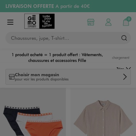
LIVRAISON OFFERTE
A partir de 40€
Aller au contenu principal
Aller à la navigation
RETRAIT ET LIVRAISON OFFERTE
en magasin
0
Choisir mon magasin
Mon compte
Mon pa
Afficher le menu
PAYEZ EN 3x SANS FRAIS
dès 50€
Chaussures, jupe, T-shirt…
Retours OFFERTS
pendant 30 jours
1 produit acheté = 1 produit offert : Vêtements,
chargement
chaussures et accessoires Fille
Trier
Choisir mon magasin
pour voir les produits disponibles