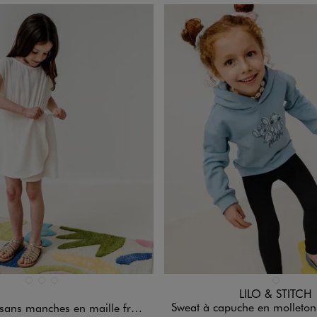
n 3 coloris
Disponible en 1 coloris
BLANC STANDARD
JAUNE CLAIR
VERT CLAIR
BLEU STAND
LILO & STITCH
Sweat à capuche en molleton imprimé f
 manches en maille froissée fille