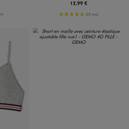
12,99 €
enne
5/5 de moyenne
is)
(23 avis)