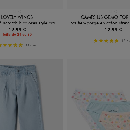
n 2 coloris
Disponible en 2 coloris
NOIR STANDARD
NOIR STANDARD
BLANC CHINE
GRIS STAN
LOVELY WINGS
CAMPS US GEMO FO
 scratch bicolores style crampons
Soutien-gorge en coton stretch avec mousse amovibles f
19,99 €
12,99 €
Taille du 24 au 30
5/5 de moy
(42 av
5/5 de moyenne
(44 avis)