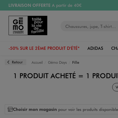
LIVRAISON OFFERTE
A partir de 40€
Aller au contenu principal
Aller à la navigation
RETRAIT ET LIVRAISON OFFERTE
en magasin
Votre recherche
PAYEZ EN 3x SANS FRAIS
dès 50€
Retours OFFERTS
pendant 30 jours
-50% SUR LE 2ÈME PRODUIT D'ÉTÉ*
ADIDAS
CH
Retour
Accueil
Gémo Days
Fille
1 PRODUIT ACHETÉ = 1 PRODUIT
V
Choisir mon magasin
pour voir les produits disponible