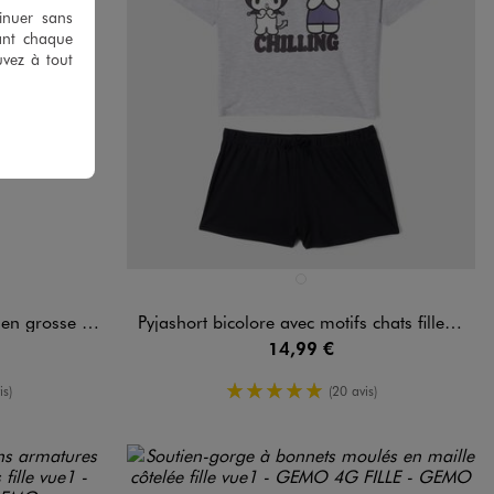
tinuer sans
ant chaque
uvez à tout
Disponible en 1 coloris
NDARD
GRIS STANDARD
e maille fille
Pyjashort bicolore avec motifs chats fille - Hello Kitty
14,99 €
enne
5/5 de moyenne
is)
(20 avis)