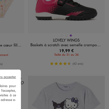
Disponible en 3 coloris
NOIR STANDARD
ROSE STANDARD
VIOLET
LOVELY WINGS
Baskets à scratch avec semelle crampons fille - 5 Miles
lle (lot de 3)
19,99 €
Taille du 31 au 36
tement
4.5/5 de moyenne
enne
(42 avis)
is)
ns accepter
laires pour
 l'acceptez,
isites à ce
e adresse e-