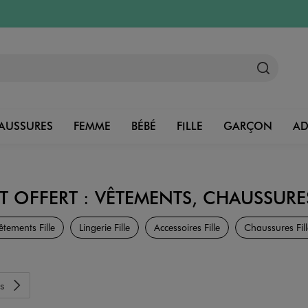
AUSSURES
FEMME
BÉBÉ
FILLE
GARÇON
A
 OFFERT : VÊTEMENTS, CHAUSSURES
Fille
êtements Fille
Lingerie Fille
Accessoires Fille
Chaussures Fill
s