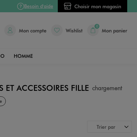
Besoin d'aide
Choisir mon magasin
0
Mon compte
Wishlist
Mon panier
DO
HOMME
 ET ACCESSOIRES FILLE
chargement
e
Trier par