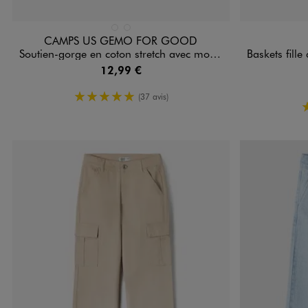
Disponible en 2 coloris
Disponible e
BLANC CHINE
GRIS STANDARD
CAMPS US GEMO FOR GOOD
Soutien-gorge en coton stretch avec mousse amovibles fille - Camps United
Baskets fille à
12,99 €
5/5 de moyenne
(37 avis)