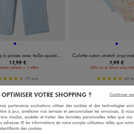
n 2 coloris
Disponible en 1 coloris
BLEU
GRIS STANDARD
BLEU
pinces avec taille ajustable fille
Culotte coton stretch imprimée cœur fi
17,99 €
7,99 €
article acheté = 1 offert
-50% sur le 2ème sous-vê
4.5/5 de moyenne
5/5 de moy
(79 avis)
(69 av
À OPTIMISER VOTRE SHOPPING ?
Continuer sa
s partenaires souhaitons utiliser des cookies et des technologies simi
ttre à jour, améliorer nos services et personnaliser les annonces. Si vous
ons stocker, accéder et traiter des données personnelles telles que vos v
es adresses IP, les informations de votre compte utilisateur telles que votr
 identifiants des cookies.