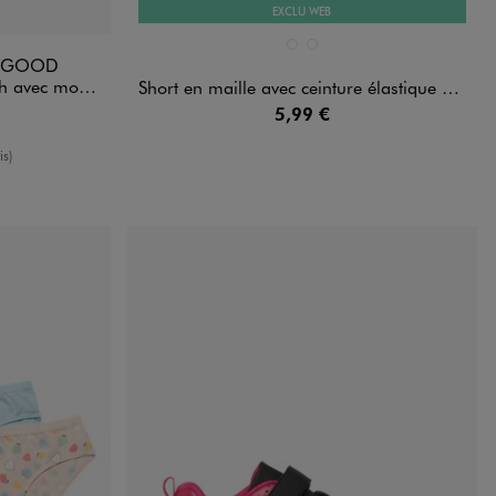
EXCLU WEB
Disponible en 2 coloris
DARD
ORANGE STANDARD
VIOLET STANDARD
R GOOD
ille - Camps United
Short en maille avec ceinture élastique ajustable fille
5,99 €
enne
is)