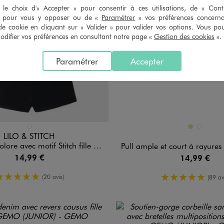
le choix d'« Accepter » pour consentir à ces utilisations, de « Con
» pour vous y opposer ou de «
Paramétrer
» vos préférences concern
de cookie en cliquant sur « Valider » pour valider vos options. Vous po
ifier vos préférences en consultant notre page «
Gestion des cookies
».
Paramétrer
Accepter
n 1 coloris
Disponible en 2 coloris
BLEU STANDARD
KAKI
NOIR STA
LILO & STITCH
re avec motif Stitch fille - Disney
Pull ample et court à rayures en gross
14,99 €
14,99 €
5/5 de moyenne
5/5 de moy
(20 avis)
(89 av