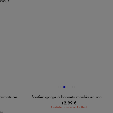
Disponible en 5 coloris
D
ANDARD
BLANC VIF
BLEU
BLEU STANDARD
ROSE FONCE
ROSE STANDARD
ultipositions fille
Soutien-gorge à bonnets moulés en maille côtelée fille
12,99 €
1 article acheté = 1 offert
enne
is)