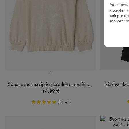
Vous avez 
accepter 
catégorie 
moment mod
Disponible en 1 coloris
Disponible e
BEIGE STANDARD
Pyjashort bicolo
Sweat avec inscription brodée et motifs fleuris fille
14,99 €
5/5 de moyenne
(25 avis)