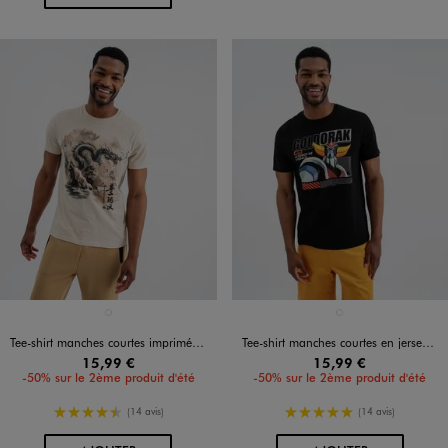
Disponible en 1 coloris
Disponible en 1 coloris
BEIGE STANDARD
NOIR STANDARD
Tee-shirt manches courtes imprimé devant et dos homme - apoh London
Tee-shirt manches courtes en jersey de coton imprimé homme - Goldorak
15,99 €
15,99 €
-50% sur le 2ème produit d'été
-50% sur le 2ème produit d'été
4.5/5 de moyenne
5/5 de moyenne
(14 avis)
(14 avis)