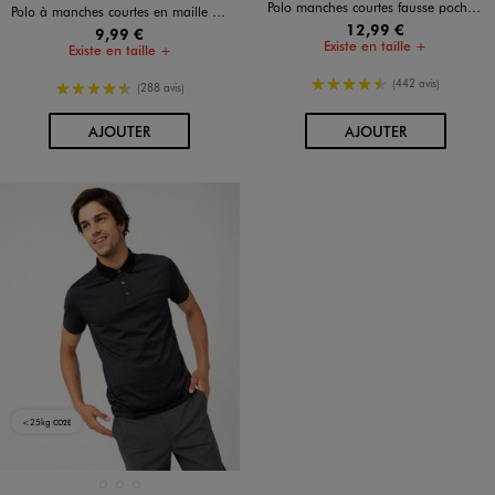
Polo manches courtes fausse poche homme
Polo à manches courtes en maille piquée homme
12,99 €
9,99 €
Existe en taille +
Existe en taille +
4.5/5 de moyenne
(442 avis)
4.5/5 de moyenne
(288 avis)
AU PANIER
AU PANIER
AJOUTER
AJOUTER
<25kg
CO2E
Disponible en 3 coloris
BLEU MARINE
BLEU STANDARD
NOIR STANDARD