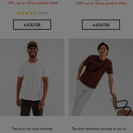
-50% sur le 2ème produit d'été
-50% sur le 2ème produit d'été
4.5/5 de moyenne
(3 avis)
AU PANIER
AU PANIER
AJOUTER
AJOUTER
Disponible en 2 coloris
Disponible en 1 coloris
BLANC STANDARD
BLEU MARINE
MARRON STANDARD
Tee-shirt col rond homme
Tee-shirt manches courtes et col rond homme