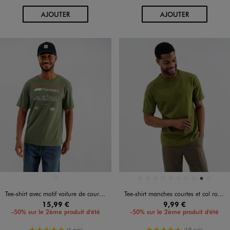
AU PANIER
AU PANIER
AJOUTER
AJOUTER
Disponible en 1 coloris
Disponible en 10 coloris
KAKI STANDARD
BLANC STANDARD
BLEU CLAIR
BLEU FONCE
JAUNE STANDARD
KAKI STANDARD
MARRON FONCE
MARRON STANDARD
NOIR STANDARD
TAUPE
VERT STAND
Tee-shirt avec motif voiture de course homme - Formule 1
Tee-shirt manches courtes et col rond homme
15,99 €
9,99 €
-50% sur le 2ème produit d'été
-50% sur le 2ème produit d'été
5/5 de moyenne
5/5 de moyenne
(1 avis)
(10 avis)