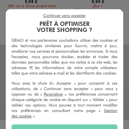
9,99 €
9,99 €
-50% sur le 2ème produit d'été
plus +
-50% sur le 2ème produit d'été
Continuer sans accepter
4.5/5 de moyenne
(15 avis)
PRÊT À OPTIMISER
VOTRE SHOPPING ?
AU PANIER
AU PANIER
AJOUTER
AJOUTER
GÉMO et nos partenaires souhaitons utiliser des cookies et
des technologies similaires pour fournir, mettre à jour,
améliorer nos services et personnaliser les annonces. Si vous
l'acceptez, nous pourrons stocker, accéder et traiter des
données personnelles telles que vos visites à ce site web, les
adresses IP, les informations de votre compte utilisateur
telles que votre adresse e-mail et les identifiants des cookies.
Vous avez le choix d'« Accepter » pour consentir à ces
utilisations, de « Continuer sans accepter » pour vous y
opposer ou de «
Paramétrer
» vos préférences concernant
chaque catégorie de cookie en cliquant sur « Valider » pour
valider vos options. Vous pouvez à tout moment modifier
vos préférences en consultant notre page «
Gestion
des cookies
».
Disponible en 2 coloris
Disponible en 2 coloris
BLANC STANDARD
BLEU MARINE
BEIGE STANDARD
MARRON STANDARD