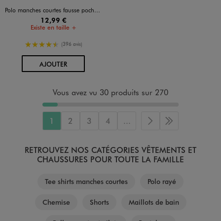
Polo manches courtes fausse poche homme
12,99 €
Existe en taille +
4.5/5 de moyenne
(396 avis)
AU PANIER
AJOUTER
Vous avez vu 30 produits sur 270
1
2
3
4
...
Page suivante
Dernière page
RETROUVEZ NOS CATÉGORIES VÊTEMENTS ET
CHAUSSURES POUR TOUTE LA FAMILLE
Tee shirts manches courtes
Polo rayé
Chemise
Shorts
Maillots de bain