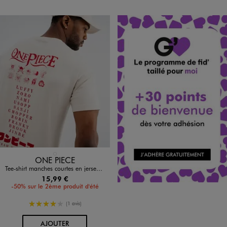
Disponible en 1 coloris
BEIGE STANDARD
ONE PIECE
Tee-shirt manches courtes en jersey de coton imprimé homme - One Piece
15,99 €
-50% sur le 2ème produit d'été
4/5 de moyenne
(1 avis)
AU PANIER
AJOUTER