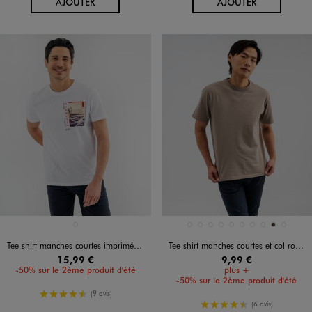
AU PANIER
AU PANIER
AJOUTER
AJOUTER
Disponible en 1 coloris
Disponible en 10 coloris
BLANC VIF
BLANC STANDARD
BLEU CLAIR
BLEU FONCE
JAUNE STANDARD
KAKI STANDARD
MARRON FONCE
MARRON STANDARD
NOIR STANDARD
TAUPE
VERT STAND
Tee-shirt manches courtes imprimé homme - Ashmolean Museum Oxford
Tee-shirt manches courtes et col rond homme
15,99 €
9,99 €
-50% sur le 2ème produit d'été
plus +
-50% sur le 2ème produit d'été
4.5/5 de moyenne
(9 avis)
4.5/5 de moyenne
(6 avis)