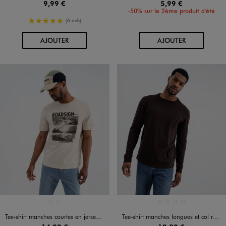
9,99 €
5,99 €
-50% sur le 2ème produit d'été
5/5 de moyenne
(6 avis)
AU PANIER
AU PANIER
AJOUTER
AJOUTER
Disponible en 2 coloris
Disponible en 4 coloris
BEIGE STANDARD
MARRON STANDARD
BLEU MARINE
ECRU
MARRON FONCE
NOIR STANDARD
Tee-shirt manches courtes en jersey de coton imprimé homme - Roadsign
Tee-shirt manches longues et col rond en coton résistant homme