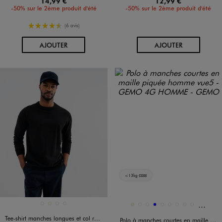
14,99 €
12,99 €
-50% sur le 2ème produit d'été
-50% sur le 2ème produit d'été
4.5/5 de moyenne
(6 avis)
AU PANIER
AU PANIER
AJOUTER
AJOUTER
<13kg
CO2E
Et 17 a
Disponible en 4 coloris
Disponible en 26 coloris
BLEU MARINE
ECRU
MARRON FONCE
NOIR STANDARD
BEIGE
BEIGE FONCE
BLANC STANDARD
BLEU
BLEU CANARD
BLEU CLAIR
BLEU FONCE
BLEU MARINE
BLEU VIF
Tee-shirt manches longues et col rond en coton résistant homme
Polo à manches courtes en maille piquée homme