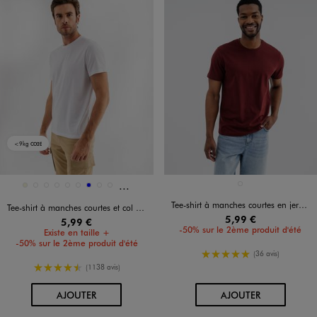
<9kg
CO2E
Et 45 autres coloris
Disponible en 54 coloris
Disponible en 1 coloris
ROUGE FONCE
BEIGE
BEIGE CLAIR
BEIGE FONCE
BEIGE STANDARD
BEIGE TAUPE
BLANC VIF
BLEU
BLEU CHINE
BLEU CLAIR
Tee-shirt à manches courtes en jersey de coton uni homme
Tee-shirt à manches courtes et col rond homme
5,99 €
5,99 €
-50% sur le 2ème produit d'été
Existe en taille +
-50% sur le 2ème produit d'été
5/5 de moyenne
(36 avis)
4.5/5 de moyenne
(1138 avis)
AU PANIER
AU PANIER
AJOUTER
AJOUTER