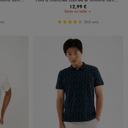
12,99 €
Existe en taille +
oyenne
4.5/5 de moyenne
is)
(263 avis)