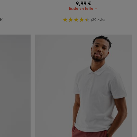
9,99 €
Existe en taille +
oyenne
4.5/5 de moyenne
is)
(39 avis)