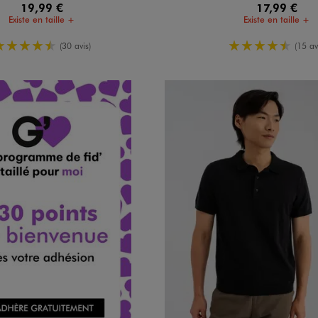
19,99 €
17,99 €
Existe en taille +
Existe en taille +
4.5/5 de moyenne
4.5/5 de m
(30 avis)
(15 av