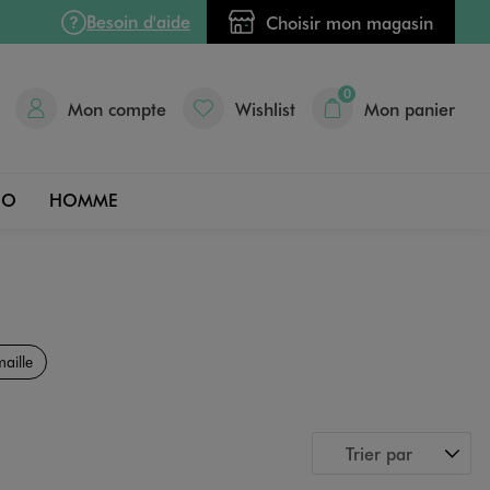
Besoin d'aide
Choisir mon magasin
0
Mon compte
Wishlist
Mon panier
DO
HOMME
aille
Trier par