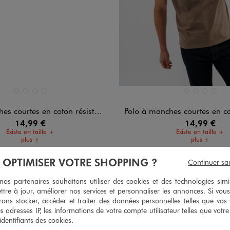
n 4 coloris
Disponible en 4 coloris
BEIGE TAUPE
BLANC VIF
NOIR STANDARD
VERT STANDARD
BEIGE TAUPE
BLANC VIF
NOIR STA
VERT 
courtes en coton résistant homme
Polo à manches courtes en coton rés
14,99 €
14,99 €
Existe en taille +
Existe en taille +
plus +
plus +
5/5 de moyenne
5/5 de moy
(8 avis)
(14 av
À OPTIMISER VOTRE SHOPPING ?
Continuer sa
s partenaires souhaitons utiliser des cookies et des technologies simi
ttre à jour, améliorer nos services et personnaliser les annonces. Si vous
ons stocker, accéder et traiter des données personnelles telles que vos v
es adresses IP, les informations de votre compte utilisateur telles que votr
 identifiants des cookies.