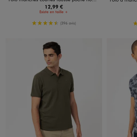
12,99 €
Existe en taille +
4.5/5 de moyenne
(396 avis)