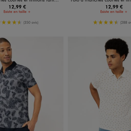
12,99 €
12,99 €
Existe en taille +
Existe en taille +
4.5/5 de moyenne
4.5/5 de m
(350 avis)
(288 av