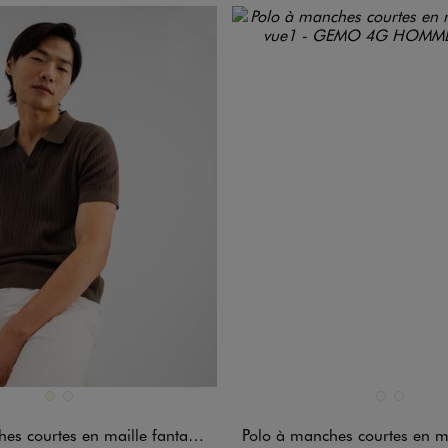
n 2 coloris
Disponible en 2 coloris
ECRU
MARRON FONCE
NOIR STANDA
VERT CLAIR
courtes en maille fantaisie homme
Polo à manches courtes en 