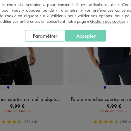
le choix d'« Accepter » pour consentir à ces utilisations, de « Con
» pour vous y opposer ou de «
Paramétrer
» vos préférences concern
de cookie en cliquant sur « Valider » pour valider vos options. Vous po
ifier vos préférences en consultant notre page «
Gestion des cookies
».
Paramétrer
Accepter
Et 17 autres coloris
n 26 coloris
Disponible en 26 coloris
EIGE FONCE
BLANC STANDARD
BLEU
BLEU CANARD
BLEU CLAIR
BLEU FONCE
BLEU MARINE
BLEU VIF
BEIGE
BEIGE FONCE
BLANC STANDARD
BLEU
BLEU CANARD
BLEU CLAIR
BLEU F
BLE
 courtes en maille piquée homme
Polo à manches courtes en maille 
9,99 €
9,99 €
Existe en taille +
Existe en taille +
4.5/5 de moyenne
4.5/5 de m
(339 avis)
(288 av