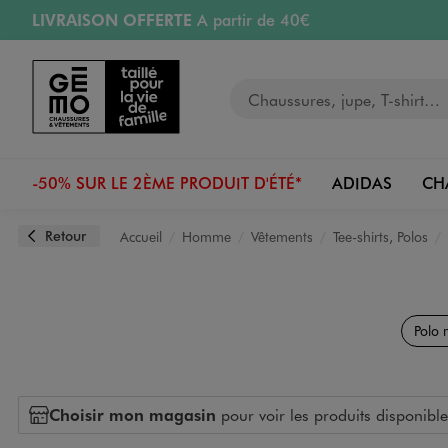
LIVRAISON OFFERTE
A partir de 40€
Aller au contenu principal
Aller à la navigation
RETRAIT ET LIVRAISON OFFERTE
en magasin
Votre recherche
PAYEZ EN 3x SANS FRAIS
dès 50€
Retours OFFERTS
pendant 30 jours
-50% SUR LE 2ÈME PRODUIT D'ÉTÉ*
ADIDAS
CH
Retour
Accueil
Homme
Vêtements
Tee-shirts, Polos
Polo 
Choisir mon magasin
pour voir les produits disponible