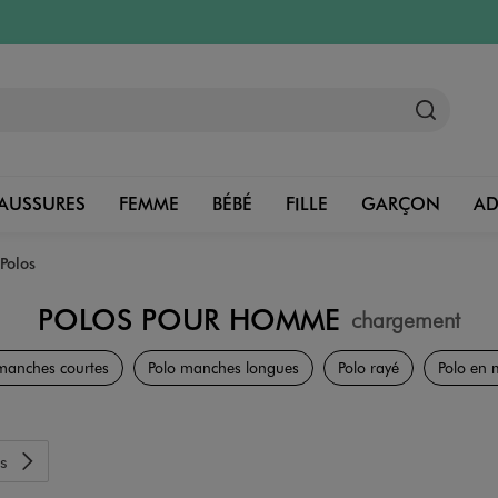
AUSSURES
FEMME
BÉBÉ
FILLE
GARÇON
A
Polos
POLOS POUR HOMME
chargement
Vêtements
manches courtes
Polo manches longues
Polo rayé
Polo en m
s