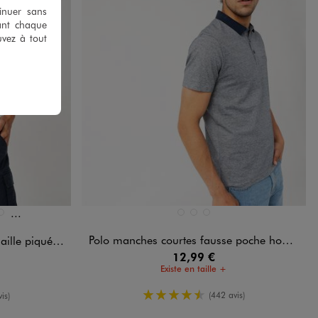
tinuer sans
ant chaque
uvez à tout
Et 17 autres coloris
Disponible en 3 coloris
BLEU MARINE
BLEU STANDARD
NOIR STANDARD
ONCE
U MARINE
BLEU VIF
Polo manches courtes fausse poche homme
piquée homme
12,99 €
Existe en taille +
4.5/5 de moyenne
oyenne
(442 avis)
is)