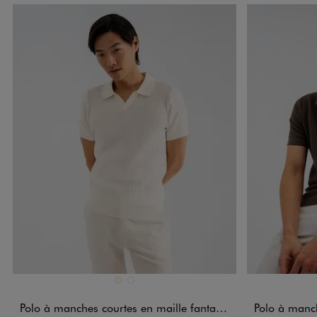
Disponible en 2 coloris
Disponible e
ECRU
MARRON FONCE
Polo à manches courtes en maille fantaisie homme
Polo à manches 