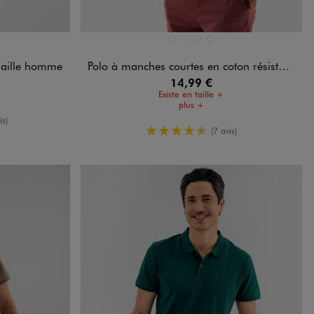
Disponible en 4 coloris
RD
BEIGE TAUPE
BLANC VIF
NOIR STANDARD
VERT STANDARD
maille homme
Polo à manches courtes en coton résistant homme
14,99 €
Existe en taille +
plus +
oyenne
is)
4.5/5 de moyenne
(7 avis)