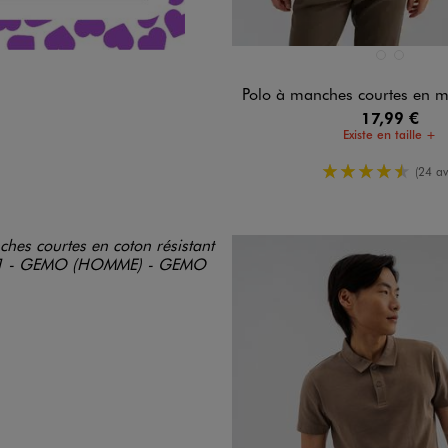
Disponible en 2 coloris
NOIR STANDA
VERT CLAIR
Polo à manches courtes en 
17,99 €
Existe en taille +
4.5/5 de m
(24 av