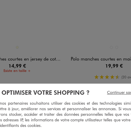
n 1 coloris
Disponible en 2 coloris
ECRU
BLEU FONCE
VERT STAN
courtes en jersey de coton homme
Polo manches courtes en maille fan
14,99 €
19,99 €
Existe en taille +
4.5/5 de m
(20 av
À OPTIMISER VOTRE SHOPPING ?
Continuer sa
s partenaires souhaitons utiliser des cookies et des technologies simi
ttre à jour, améliorer nos services et personnaliser les annonces. Si vous
ons stocker, accéder et traiter des données personnelles telles que vos v
es adresses IP, les informations de votre compte utilisateur telles que votr
 identifiants des cookies.