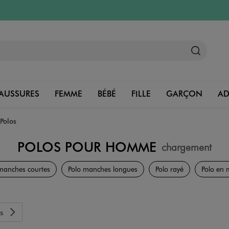
AUSSURES
FEMME
BÉBÉ
FILLE
GARÇON
A
Polos
POLOS POUR HOMME
chargement
Vêtements
manches courtes
Polo manches longues
Polo rayé
Polo en m
s