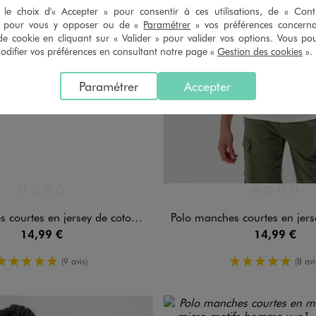
le choix d'« Accepter » pour consentir à ces utilisations, de « Con
» pour vous y opposer ou de «
Paramétrer
» vos préférences concern
de cookie en cliquant sur « Valider » pour valider vos options. Vous po
ifier vos préférences en consultant notre page «
Gestion des cookies
».
Paramétrer
Accepter
n 4 coloris
Disponible en 4 coloris
BLANC STANDARD
NOIR STANDARD
ORANGE FONCE
VERT STANDARD
BLANC STANDARD
NOIR STANDA
ORANGE 
VERT 
rtes en jersey de coton flammé homme
Polo manches courtes en jersey de coton
14,99 €
14,99 €
5/5 de moyenne
5/5 de mo
(9 avis)
(8 avi