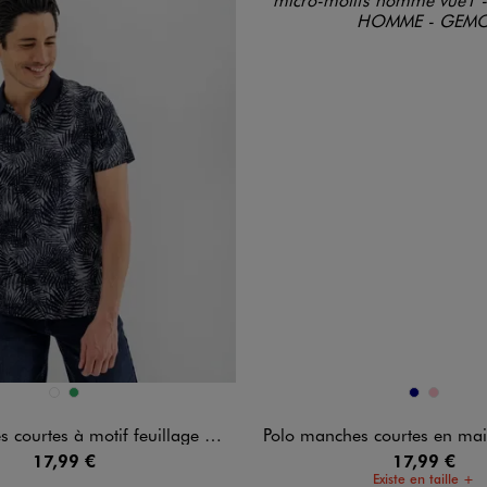
n 2 coloris
Disponible en 2 coloris
BLEU CHINE
VERT
MARINE
ROSE
ourtes à motif feuillage homme
Polo manches courtes en maille piquée à mi
17,99 €
17,99 €
Existe en taille +