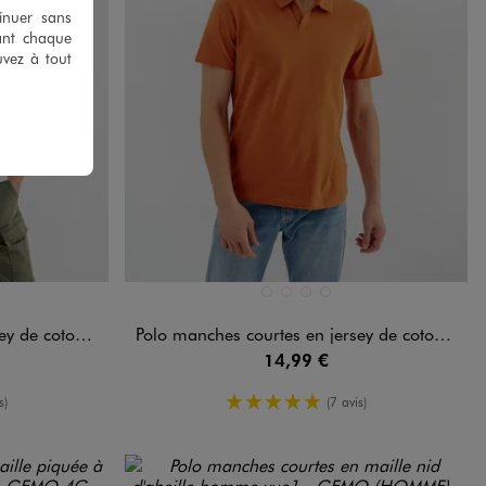
tinuer sans
ant chaque
uvez à tout
Disponible en 4 coloris
RD
FONCE
STANDARD
BLANC STANDARD
NOIR STANDARD
ORANGE FONCE
VERT STANDARD
 flammé homme
Polo manches courtes en jersey de coton flammé homme
14,99 €
yenne
5/5 de moyenne
s)
(7 avis)