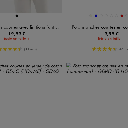
n 1 coloris
Disponible en 9 coloris
NOIR
BEIGE
BLEU
BLEU FONCE
MARRON FONCE
NOIR STAND
ROSE CL
ROU
V
rtes avec finitions fantaisie homme
Polo manches courtes en 
19,99 €
9,99 €
Existe en taille +
Existe en taille +
4.5/5 de moyenne
4.5/5 de m
(30 avis)
(46 av