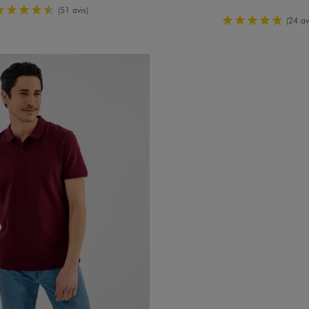
4.5/5 de moyenne
(51 avis)
5/5 de moy
(24 av