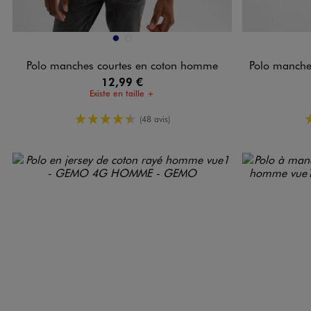
Disponible en 2 coloris
Disponible e
MARINE
NOIR STANDARD
Polo manches courtes en coton homme
Polo manches cou
12,99 €
Existe en taille +
4.5/5 de moyenne
(48 avis)