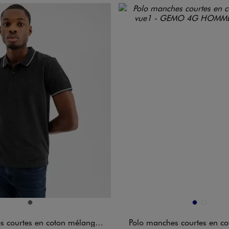
n 1 coloris
Disponible en 2 coloris
GRIS FONCE
MARINE
NOIR STA
courtes en coton mélangé homme
Polo manches courtes en 