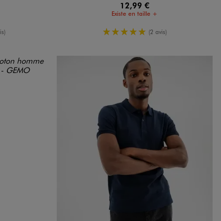
12,99 €
Existe en taille +
oyenne
5/5 de moyenne
is)
(2 avis)