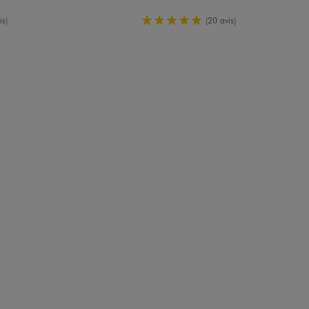
enne
5/5 de moyenne
is)
(20 avis)