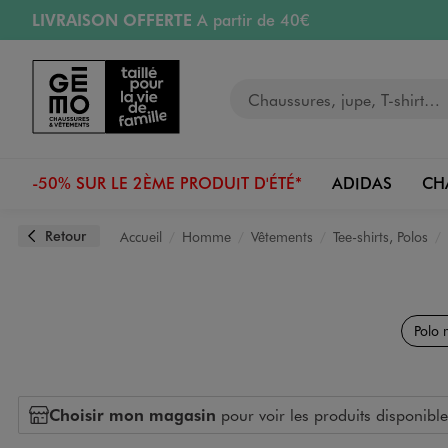
LIVRAISON OFFERTE
A partir de 40€
Aller au contenu principal
Aller à la navigation
RETRAIT ET LIVRAISON OFFERTE
en magasin
Votre recherche
PAYEZ EN 3x SANS FRAIS
dès 50€
Retours OFFERTS
pendant 30 jours
-50% SUR LE 2ÈME PRODUIT D'ÉTÉ*
ADIDAS
CH
Retour
Accueil
Homme
Vêtements
Tee-shirts, Polos
Polo 
Choisir mon magasin
pour voir les produits disponible