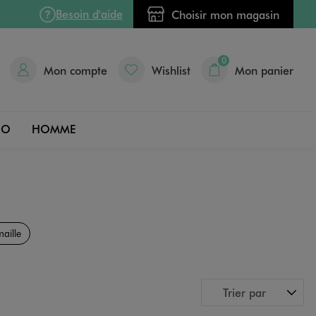
Besoin d'aide
Choisir mon magasin
0
Mon compte
Wishlist
Mon panier
DO
HOMME
aille
Trier par