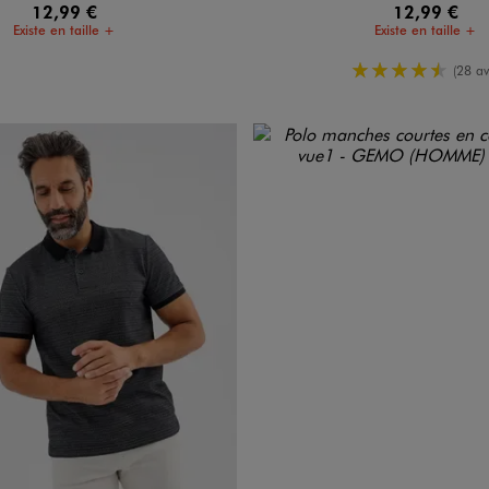
12,99 €
12,99 €
Existe en taille +
Existe en taille +
4.5/5 de m
(28 av