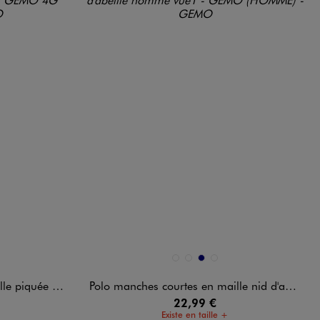
Disponible en 4 coloris
BEIGE STANDARD
BLANC STANDARD
MARINE
NOIR STANDARD
cro-motifs homme
Polo manches courtes en maille nid d'abeille homme
22,99 €
Existe en taille +