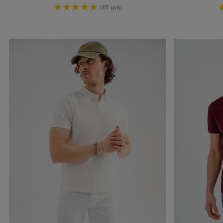
5/5 de moyenne
(45 avis)