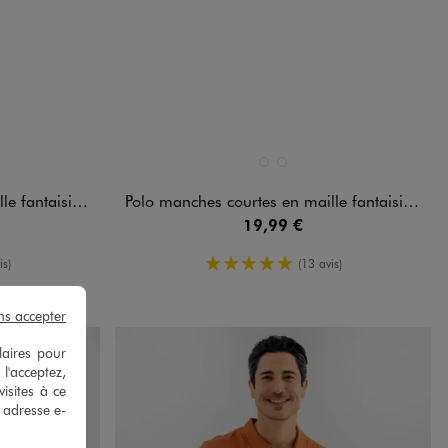
Disponible en 2 coloris
DARD
BLEU FONCE
VERT STANDARD
taisie homme
Polo manches courtes en maille fantaisie homme
19,99 €
oyenne
5/5 de moyenne
is)
(13 avis)
ns accepter
laires pour
 l'acceptez,
isites à ce
e adresse e-