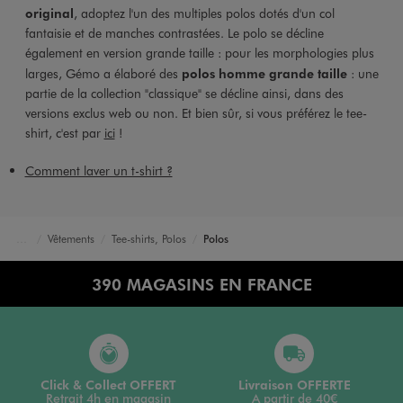
original
, adoptez l'un des multiples polos dotés d'un col
fantaisie et de manches contrastées. Le polo se décline
également en version grande taille : pour les morphologies plus
larges, Gémo a élaboré des
polos homme grande taille
: une
partie de la collection "classique" se décline ainsi, dans des
versions exclus web ou non. Et bien sûr, si vous préférez le tee-
shirt, c'est par
ici
!
Comment laver un t-shirt ?
Vêtements
Tee-shirts, Polos
Polos
Accueil
Homme
390 MAGASINS EN FRANCE
Click & Collect OFFERT
Livraison OFFERTE
Retrait 4h en magasin
A partir de 40€