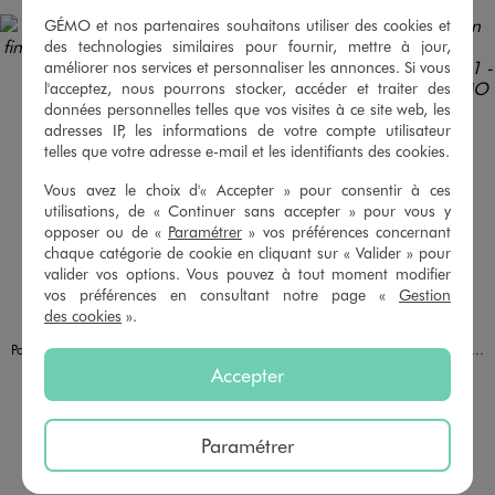
GÉMO et nos partenaires souhaitons utiliser des cookies et
des technologies similaires pour fournir, mettre à jour,
améliorer nos services et personnaliser les annonces. Si vous
l'acceptez, nous pourrons stocker, accéder et traiter des
données personnelles telles que vos visites à ce site web, les
adresses IP, les informations de votre compte utilisateur
telles que votre adresse e-mail et les identifiants des cookies.
Vous avez le choix d'« Accepter » pour consentir à ces
utilisations, de « Continuer sans accepter » pour vous y
opposer ou de «
Paramétrer
» vos préférences concernant
chaque catégorie de cookie en cliquant sur « Valider » pour
valider vos options. Vous pouvez à tout moment modifier
vos préférences en consultant notre page «
Gestion
des cookies
».
Disponible en 6 coloris
Disponible en 2 coloris
BLANC CHINE
BLEU CLAIR
BLEU MARINE
BLEU VIF
KAKI STANDARD
VERT STANDARD
BLANC STANDARD
BLEU MARINE
Polo manches courtes à fines rayures et motif feuillage homme
Polo manches courtes en maille de coton piquée à motifs palmies homme
Accepter
14,99 €
16,99 €
Existe en taille +
4.5/5 de moyenne
(46 avis)
5/5 de moyenne
(24 avis)
Paramétrer
AU PANIER
AU PANIER
AJOUTER
AJOUTER