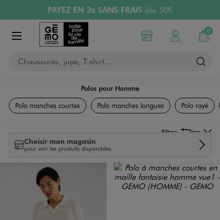
PAYEZ EN 3x SANS FRAIS
dès 50€
Aller au contenu principal
Aller à la navigation
Retours OFFERTS
pendant 30 jours
LIVRAISON OFFERTE
A partir de 40€
0
Choisir mon magasin
Mon compte
Mon pa
Afficher le menu
Chaussures, jupe, T-shirt…
Polos pour Homme
Vêtements
Polo manches courtes
Polo manches longues
Polo rayé
Filtrer
Trier
Choisir mon magasin
pour voir les produits disponibles