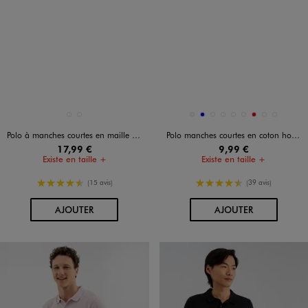
Disponible en 2 coloris
Disponible en 9 coloris
NOIR STANDARD
VERT CLAIR
BEIGE
BLEU
BLEU FONCE
MARRON FONCE
NOIR STANDARD
ROSE CLAIR
ROUGE
VERT FONCE
VERT STANDAR
Polo à manches courtes en maille homme
Polo manches courtes en coton homme
17,99 €
9,99 €
Existe en taille +
Existe en taille +
4.5/5 de moyenne
4.5/5 de moyenne
(15 avis)
(39 avis)
AU PANIER
AU PANIER
AJOUTER
AJOUTER