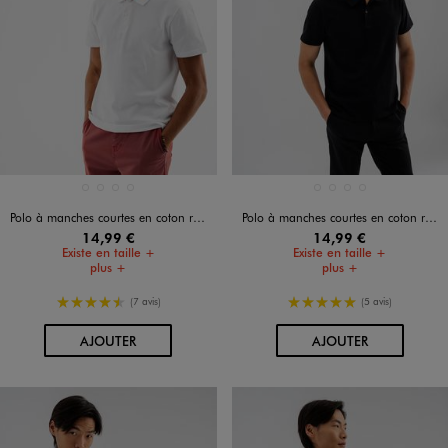
Disponible en 4 coloris
Disponible en 4 coloris
BEIGE TAUPE
BLANC VIF
NOIR STANDARD
VERT STANDARD
BEIGE TAUPE
BLANC VIF
NOIR STANDARD
VERT STANDARD
Polo à manches courtes en coton résistant homme
Polo à manches courtes en coton résistant homme
14,99 €
14,99 €
Existe en taille +
Existe en taille +
plus +
plus +
4.5/5 de moyenne
5/5 de moyenne
(7 avis)
(5 avis)
AU PANIER
AU PANIER
AJOUTER
AJOUTER