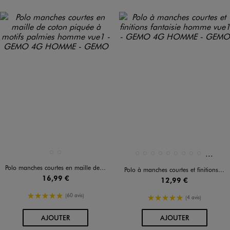
Et 11 a
Disponible en 2 coloris
Disponible en 20 coloris
BLANC STANDARD
BLEU MARINE
BLANC VIF
BLEU FONCE
BLEU MARINE
BLEU STANDARD
BLEU VIF
GRIS CHINE
GRIS FONCE
GRIS VIF
JAUNE STANDARD
Polo manches courtes en maille de coton piquée à motifs palmies homme
Polo à manches courtes et finitions fantaisie homme
16,99 €
12,99 €
5/5 de moyenne
(60 avis)
5/5 de moyenne
(4 avis)
AU PANIER
AU PANIER
AJOUTER
AJOUTER