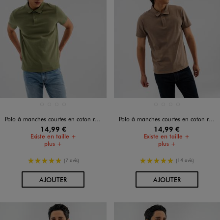
Disponible en 4 coloris
Disponible en 4 coloris
BEIGE TAUPE
BLANC VIF
NOIR STANDARD
VERT STANDARD
BEIGE TAUPE
BLANC VIF
NOIR STANDARD
VERT STANDARD
Polo à manches courtes en coton résistant homme
Polo à manches courtes en coton résistant homme
14,99 €
14,99 €
Existe en taille +
Existe en taille +
plus +
plus +
5/5 de moyenne
5/5 de moyenne
(7 avis)
(14 avis)
AU PANIER
AU PANIER
AJOUTER
AJOUTER