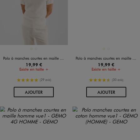
Disponible en 2 coloris
Disponible en 2 coloris
ECRU
MARRON FONCE
ECRU
MARRON FONCE
Polo à manches courtes en maille fantaisie homme
Polo à manches courtes en maille fantaisie homme
19,99 €
19,99 €
Existe en taille +
Existe en taille +
5/5 de moyenne
4.5/5 de moyenne
(29 avis)
(30 avis)
AU PANIER
AU PANIER
AJOUTER
AJOUTER