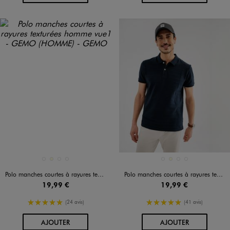
Disponible en 4 coloris
Disponible en 4 coloris
BLEU MARIN
ECRU
JAUNE STANDARD
MARRON STANDARD
BLEU MARIN
ECRU
JAUNE STANDARD
MARRON STANDARD
Polo manches courtes à rayures texturées homme
Polo manches courtes à rayures texturées homme
19,99 €
19,99 €
5/5 de moyenne
5/5 de moyenne
(24 avis)
(41 avis)
AU PANIER
AU PANIER
AJOUTER
AJOUTER