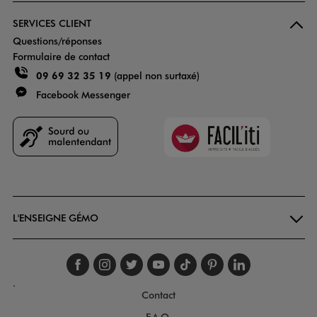
SERVICES CLIENT
Questions/réponses
Formulaire de contact
09 69 32 35 19
(appel non surtaxé)
Facebook Messenger
Faciliti
Goodays
L'ENSEIGNE GÉMO
Suivez-nous sur faceboo
Suivez-nous sur inst
Suivez-nous sur twi
Suivez-nous sur
Suivez-nous s
Suivez-nou
Suivez-
.
Contact
F.A.Q.