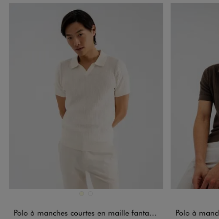
Disponible en 2 coloris
Disponible e
ECRU
MARRON FONCE
Polo à manches courtes en maille fantaisie homme
Polo à manches 