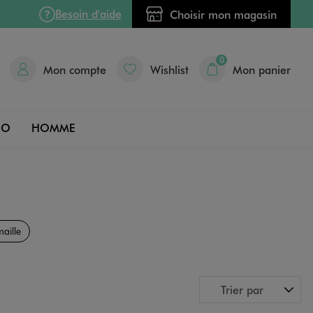
Besoin d'aide
Choisir mon magasin
0
Mon compte
Wishlist
Mon panier
DO
HOMME
aille
Trier par