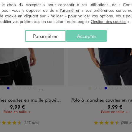
le choix d'« Accepter » pour consentir à ces utilisations, de « Con
» pour vous y opposer ou de «
Paramétrer
» vos préférences concern
de cookie en cliquant sur « Valider » pour valider vos options. Vous po
ifier vos préférences en consultant notre page «
Gestion des cookies
».
Paramétrer
Accepter
Et 17 autres coloris
n 26 coloris
Disponible en 26 coloris
EIGE FONCE
BLANC STANDARD
BLEU
BLEU CANARD
BLEU CLAIR
BLEU FONCE
BLEU MARINE
BLEU VIF
BEIGE
BEIGE FONCE
BLANC STANDARD
BLEU
BLEU CANARD
BLEU CLAIR
BLEU F
BLE
 courtes en maille piquée homme
Polo à manches courtes en maille 
9,99 €
9,99 €
Existe en taille +
Existe en taille +
4.5/5 de moyenne
4.5/5 de m
(337 avis)
(288 av