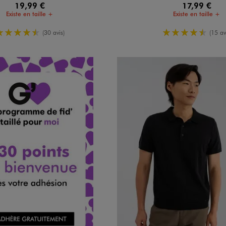
19,99 €
17,99 €
Existe en taille +
Existe en taille +
4.5/5 de moyenne
4.5/5 de m
(30 avis)
(15 av