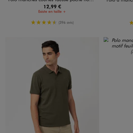
12,99 €
Existe en taille +
4.5/5 de moyenne
(396 avis)