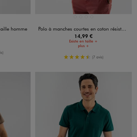
Disponible en 4 coloris
RD
BEIGE TAUPE
BLANC VIF
NOIR STANDARD
VERT STANDARD
maille homme
Polo à manches courtes en coton résistant homme
14,99 €
Existe en taille +
plus +
oyenne
is)
4.5/5 de moyenne
(7 avis)