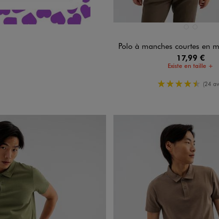
Disponible en 2 coloris
NOIR STANDA
VERT CLAIR
Polo à manches courtes en 
17,99 €
Existe en taille +
4.5/5 de m
(24 av