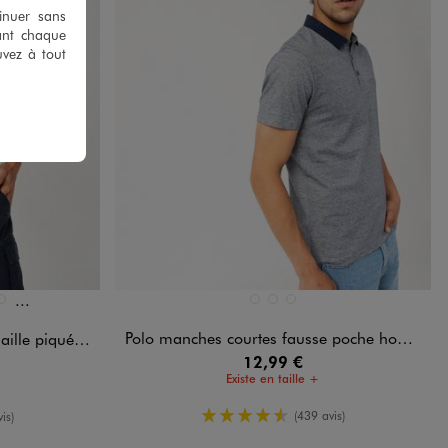
tinuer sans
ant chaque
uvez à tout
Et 17 autres coloris
Disponible en 3 coloris
BLEU MARINE
BLEU STANDARD
NOIR STANDARD
ONCE
U MARINE
BLEU VIF
Polo manches courtes fausse poche homme
piquée homme
12,99 €
Existe en taille +
4.5/5 de moyenne
oyenne
(439 avis)
is)