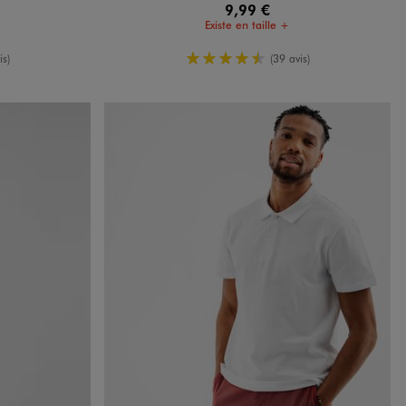
9,99 €
Existe en taille +
oyenne
4.5/5 de moyenne
is)
(39 avis)