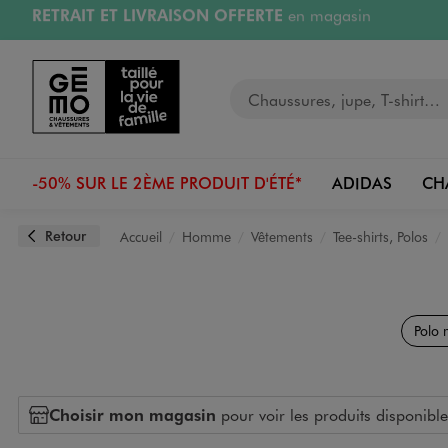
PAYEZ EN 3x SANS FRAIS
dès 50€
Aller au contenu principal
Aller à la navigation
Retours OFFERTS
pendant 30 jours
LIVRAISON OFFERTE
A partir de 40€
Votre recherche
-50% SUR LE 2ÈME PRODUIT D'ÉTÉ*
ADIDAS
CH
Retour
Accueil
Homme
Vêtements
Tee-shirts, Polos
Polo 
Choisir mon magasin
pour voir les produits disponible