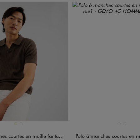
n 2 coloris
Disponible en 2 coloris
ECRU
MARRON FONCE
NOIR STANDA
VERT CLAIR
courtes en maille fantaisie homme
Polo à manches courtes en 