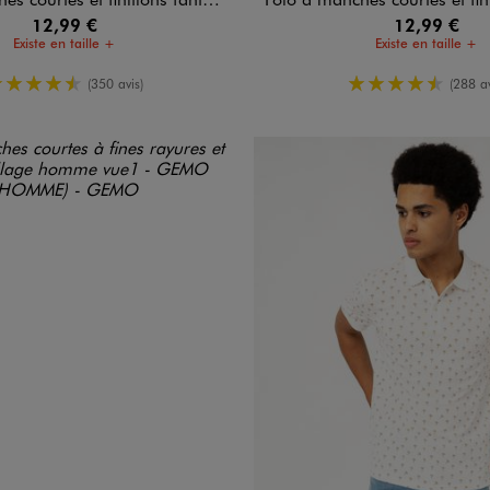
12,99 €
12,99 €
Existe en taille +
Existe en taille +
4.5/5 de moyenne
4.5/5 de m
(350 avis)
(288 av