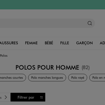
AUSSURES
FEMME
BÉBÉ
FILLE
GARÇON
A
Polos
POLOS POUR HOMME
(82)
Vêtements
manches courtes
Polo manches longues
Polo rayé
Polo en m
s
Filtrer par