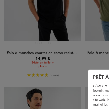
Disponible en 4 coloris
Disponible e
BEIGE TAUPE
BLANC VIF
NOIR STANDARD
VERT STANDARD
Polo à manches courtes en coton résistant homme
Polo à manches 
14,99 €
Existe en taille +
plus +
5/5 de moyenne
(5 avis)
PRÊT 
GÉMO et no
fournir, me
nous pourr
site web, l
mail et les