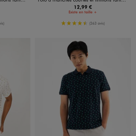
12,99 €
Existe en taille +
oyenne
4.5/5 de moyenne
is)
(263 avis)