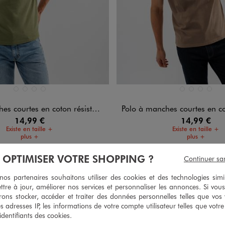
n 4 coloris
Disponible en 4 coloris
BEIGE TAUPE
BLANC VIF
NOIR STANDARD
VERT STANDARD
BEIGE TAUPE
BLANC VIF
NOIR STA
VERT 
courtes en coton résistant homme
Polo à manches courtes en coton rés
14,99 €
14,99 €
Existe en taille +
Existe en taille +
plus +
plus +
5/5 de moyenne
5/5 de moy
(7 avis)
(14 av
À OPTIMISER VOTRE SHOPPING ?
Continuer sa
s partenaires souhaitons utiliser des cookies et des technologies simi
ttre à jour, améliorer nos services et personnaliser les annonces. Si vous
ons stocker, accéder et traiter des données personnelles telles que vos v
es adresses IP, les informations de votre compte utilisateur telles que votr
 identifiants des cookies.