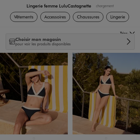
Lingerie femme LuluCastagnette
chargement
L Marques
Vêtements
Accessoires
Chaussures
Lingerie
Trier
Choisir mon magasin
pour voir les produits disponibles
BLEU FONCE
BLEU FONCE