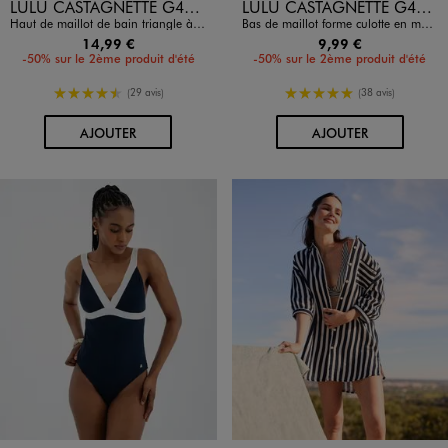
Disponible en 1 coloris
Disponible en 1 coloris
LULU CASTAGNETTE G4G D
LULU CASTAGNETTE G4G D
Haut de maillot de bain triangle à bretelles multi-positions femme - LuluCastagnette
Bas de maillot forme culotte en maille gaufrée femme - LuluCastagnette
14,99 €
9,99 €
-50% sur le 2ème produit d'été
-50% sur le 2ème produit d'été
4.5/5 de moyenne
5/5 de moyenne
(29 avis)
(38 avis)
AU PANIER
AU PANIER
AJOUTER
AJOUTER