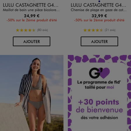
Disponible en 2 coloris
Disponible en 1 coloris
BLEU STANDARD
ROUGE STANDARD
MARINE
LULU CASTAGNETTE G4G D
LULU CASTAGNETTE G4G D
Maillot de bain une pièce bicolore avec mousses amovibles femme - LuluCastagnette
Chemise de plage en gaze de coton rayée femme - LuluCastagnette
24,99 €
32,99 €
-50% sur le 2ème produit d'été
-50% sur le 2ème produit d'été
4.5/5 de moyenne
4.5/5 de moyenne
(80 avis)
(21 avis)
AU PANIER
AU PANIER
AJOUTER
AJOUTER