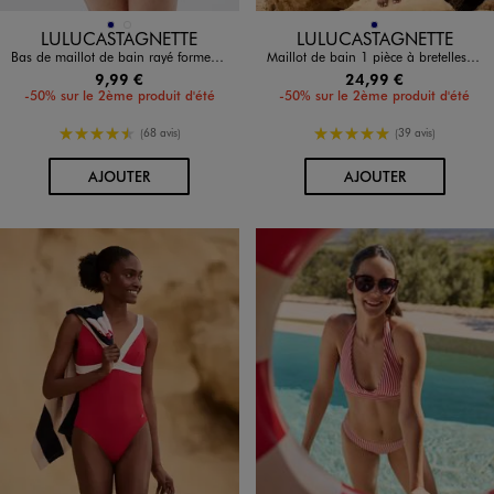
Disponible en 2 coloris
Disponible en 1 coloris
MARINE
ROUGE STANDARD
MARINE
LULUCASTAGNETTE
LULUCASTAGNETTE
Bas de maillot de bain rayé forme culotte femme - LuluCastagnette
Maillot de bain 1 pièce à bretelles multipositions femme - LuluCastagnette
9,99 €
24,99 €
-50% sur le 2ème produit d'été
-50% sur le 2ème produit d'été
4.5/5 de moyenne
5/5 de moyenne
(68 avis)
(39 avis)
AU PANIER
AU PANIER
AJOUTER
AJOUTER