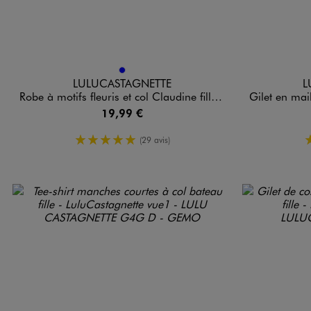
Disponible en 1 coloris
Disponible e
BLEU
LULUCASTAGNETTE
L
Robe à motifs fleuris et col Claudine fille - LuluCastagnette
Gilet en maille 
19,99 €
5/5 de moyenne
(29 avis)