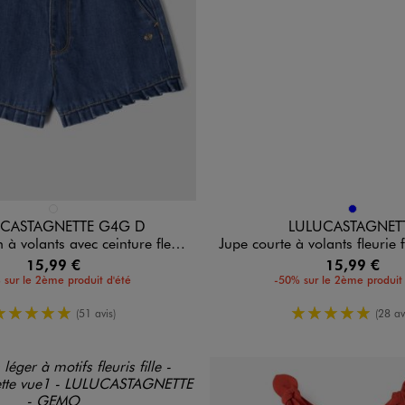
n 1 coloris
Disponible en 1 coloris
BLEU STANDARD
BLEU
 CASTAGNETTE G4G D
LULUCASTAGNET
s avec ceinture fleurie fille - LuluCastagnette
Jupe courte à volants fleurie fille - Lu
15,99 €
15,99 €
 sur le 2ème produit d'été
-50% sur le 2ème produit 
5/5 de moyenne
5/5 de moy
(51 avis)
(28 av