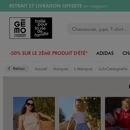
PAYEZ EN 3x SANS FRAIS
dès 50€
Aller au contenu principal
Aller à la navigation
Retours OFFERTS
pendant 30 jours
LIVRAISON OFFERTE
A partir de 40€
Votre recherche
-50% SUR LE 2ÈME PRODUIT D'ÉTÉ*
ADIDAS
CH
Retour
Accueil
Marques
L Marques
LuluCastagnette