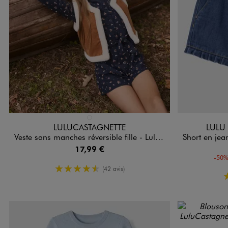
Disponible en 1 coloris
Disponible e
MARRON STANDARD
LULUCASTAGNETTE
LULU
Veste sans manches réversible fille - LuluCastagnette
Short en jean à volant
17,99 €
-50%
4.5/5 de moyenne
(42 avis)