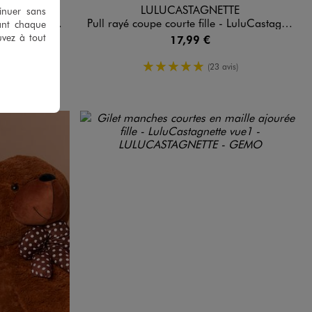
TE
LULUCASTAGNETTE
tinuer sans
LuluCastagnette
Pull rayé coupe courte fille - LuluCastagnette
ant chaque
uvez à tout
17,99 €
enne
5/5 de moyenne
is)
(23 avis)