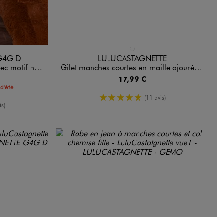
Disponible en 1 coloris
BLANC STANDARD
G4G D
LULUCASTAGNETTE
 - LuluCastagnette
Gilet manches courtes en maille ajourée fille - LuluCastagnette
17,99 €
d'été
5/5 de moyenne
(11 avis)
enne
is)