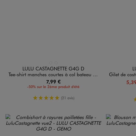
Disponible en 2 coloris
Disponible e
BLANC STANDARD
BLEU STANDARD
LULU CASTAGNETTE G4G D
L
Tee-shirt manches courtes à col bateau fille - LuluCastagnette
Gilet de costume en 
7,99 €
5,3
-50% sur le 2ème produit d'été
5/5 de moyenne
(21 avis)