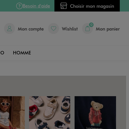
Besoin d'aide
Choisir mon magasin
0
Mon compte
Wishlist
Mon panier
DO
HOMME