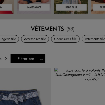
VÊTEMENTS
(53)
L Marques
Lingerie fille
Accessoires fille
Chaussures fille
Vêtements fille
s
Filtrer par