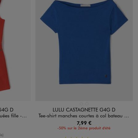
Disponible en 2 coloris
NDARD
BLANC STANDARD
BLEU STANDARD
G4G D
LULU CASTAGNETTE G4G D
LuluCastagnette
Tee-shirt manches courtes à col bateau fille - LuluCastagnette
7,99 €
-50% sur le 2ème produit d'été
oyenne
is)