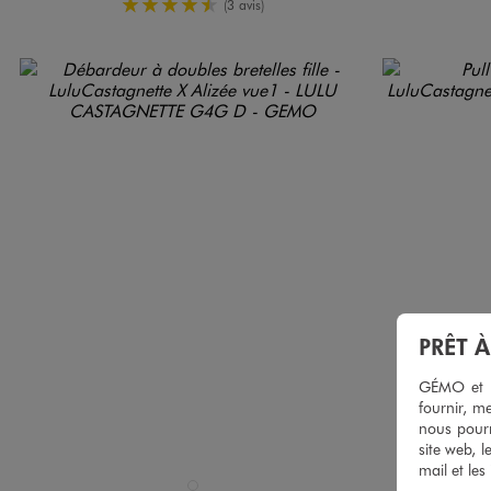
4.5/5 de moyenne
(3 avis)
PRÊT 
GÉMO et no
fournir, me
nous pourr
site web, l
mail et les
Disponible en 1 coloris
Disponible e
BLEU CLAIR