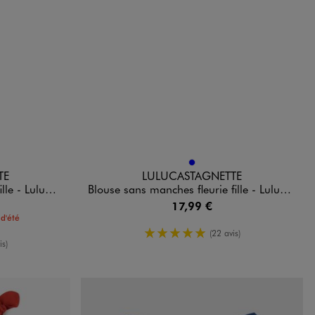
Disponible en 1 coloris
BLEU
TE
LULUCASTAGNETTE
luCastagnette
Blouse sans manches fleurie fille - LuluCastagnette
17,99 €
d'été
5/5 de moyenne
(22 avis)
enne
is)