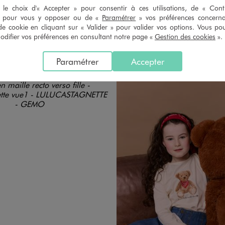
ULUCASTAGNETTE
LULUCASTAGNET
le choix d'« Accepter » pour consentir à ces utilisations, de « Con
côtelée fille - LuluCastagnette
Sweat zippé en matière matelassée fille - 
» pour vous y opposer ou de «
Paramétrer
» vos préférences concern
de cookie en cliquant sur « Valider » pour valider vos options. Vous po
12,99 €
17,99 €
ifier vos préférences en consultant notre page «
Gestion des cookies
».
5/5 de moyenne
5/5 de moy
(17 avis)
(43 av
Paramétrer
Accepter