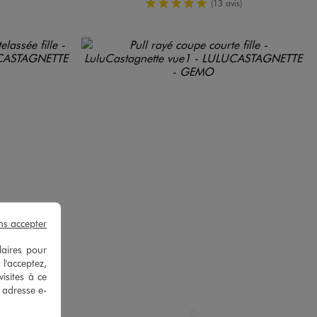
5/5 de moyenne
(13 avis)
ns accepter
laires pour
 l'acceptez,
isites à ce
e adresse e-
Disponible en 1 coloris
E
BLANC CHINE