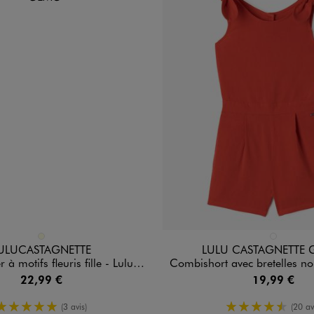
n 1 coloris
Disponible en 1 coloris
ECRU
ROUGE STA
ULUCASTAGNETTE
LULU CASTAGNETTE 
otifs fleuris fille - LuluCastagnette
Combishort avec bretelles nouées fille - 
22,99 €
19,99 €
5/5 de moyenne
4.5/5 de m
(3 avis)
(20 av