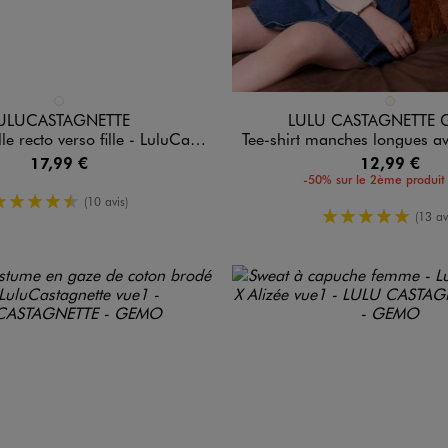
n 1 coloris
Disponible en 1 coloris
ROUGE STANDARD
ECRU
ULUCASTAGNETTE
LULU CASTAGNETTE 
recto verso fille - LuluCastagnette
Tee-shirt manches longues avec motif nounours fille
17,99 €
12,99 €
-50% sur le 2ème produit 
4.5/5 de moyenne
(10 avis)
5/5 de moy
(13 av