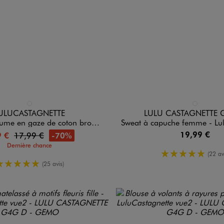
n 1 coloris
Disponible en 1 coloris
BLANC CHINE
BLEU CLAIR
ULUCASTAGNETTE
LULU CASTAGNETTE 
gaze de coton brodé fille - LuluCastagnette
Sweat à capuche femme - LuluCastagne
19,99 €
-70%
9 €
17,99 €
Dernière chance
5/5 de moy
(22 av
5/5 de moyenne
(25 avis)