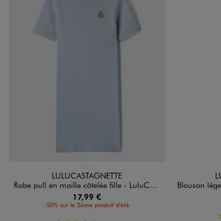
Disponible en 1 coloris
Disponible e
BLEU CLAIR
LULUCASTAGNETTE
L
Robe pull en maille côtelée fille - LuluCastagnette x Alizée
Blouson léger à m
17,99 €
-50% sur le 2ème produit d'été