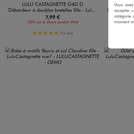
LULU CASTAGNETTE G4G D
L
Vous avez 
Débardeur à doubles bretelles fille - LuluCastagnette X Alizée
Pull en maille 
accepter 
catégorie 
7,99 €
moment mod
-50% sur le 2ème produit d'été
5/5 de moyenne
(12 avis)