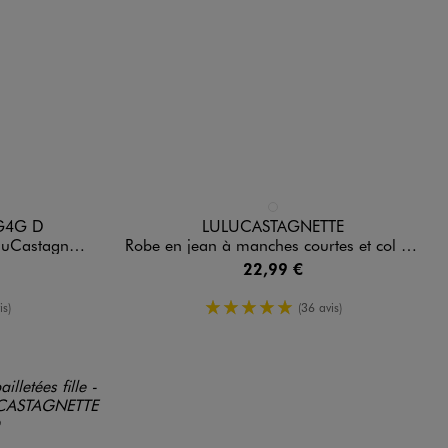
Disponible en 1 coloris
BLEU STANDARD
G4G D
LULUCASTAGNETTE
tte X Alizée
Robe en jean à manches courtes et col chemise fille - LuluCastatgnette
22,99 €
enne
5/5 de moyenne
is)
(36 avis)