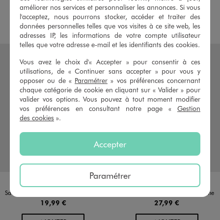
14,99 €
14,99 €
améliorer nos services et personnaliser les annonces. Si vous
l'acceptez, nous pourrons stocker, accéder et traiter des
AU PANIER
AU PANIER
AJOUTER
AJOUTER
données personnelles telles que vos visites à ce site web, les
adresses IP, les informations de votre compte utilisateur
telles que votre adresse e-mail et les identifiants des cookies.
Vous avez le choix d'« Accepter » pour consentir à ces
utilisations, de « Continuer sans accepter » pour vous y
opposer ou de «
Paramétrer
» vos préférences concernant
chaque catégorie de cookie en cliquant sur « Valider » pour
valider vos options. Vous pouvez à tout moment modifier
vos préférences en consultant notre page «
Gestion
des cookies
».
Accepter
Paramétrer
Disponible en 5 coloris
Disponible en 1 coloris
BEIGE
KAKI STANDARD
MARRON STANDARD
NOIR STANDARD
ROUGE FONCE
MARRON FONCE
Sac à main zippé forme cabas à grandes anses femme
Sac cabas souple en suédine femme
19,99 €
27,99 €