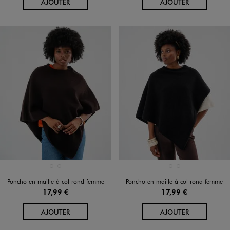
AU PANIER
AU PANIER
AJOUTER
AJOUTER
Disponible en 2 coloris
Disponible en 2 coloris
MARRON FONCE
NOIR STANDARD
MARRON FONCE
NOIR STANDARD
Poncho en maille à col rond femme
Poncho en maille à col rond femme
17,99 €
17,99 €
AU PANIER
AU PANIER
AJOUTER
AJOUTER