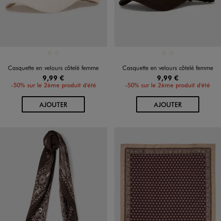
Disponible en 2 coloris
Disponible en 2 coloris
ECRU
MARRON FONCE
ECRU
MARRON FONCE
Casquette en velours côtelé femme
Casquette en velours côtelé femme
9,99 €
9,99 €
-50% sur le 2ème produit d'été
-50% sur le 2ème produit d'été
AU PANIER
AU PANIER
AJOUTER
AJOUTER