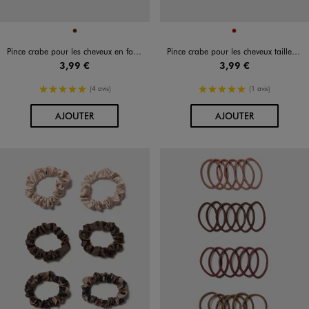
Disponible en 1 coloris
Disponible en 1 coloris
MARRON
ROUGE FONCE
Pince crabe pour les cheveux en forme de fleur de tiaré
Pince crabe pour les cheveux taille XXL
3,99 €
3,99 €
5/5 de moyenne
5/5 de moyenne
(4 avis)
(1 avis)
AU PANIER
AU PANIER
AJOUTER
AJOUTER