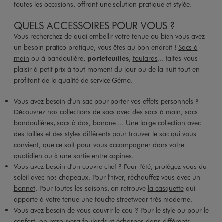
toutes les occasions, offrant une solution pratique et stylée.
QUELS ACCESSOIRES POUR VOUS ?
Vous recherchez de quoi embellir votre tenue ou bien vous avez
un besoin pratico pratique, vous êtes au bon endroit !
Sacs à
main
ou à bandoulière,
portefeuilles
,
foulards
... faites-vous
plaisir à petit prix à tout moment du jour ou de la nuit tout en
profitant de la qualité de service Gémo.
Vous avez besoin d'un sac pour porter vos effets personnels ?
Découvrez nos collections de sacs avec
des sacs à main
, sacs
bandoulières, sacs à dos, banane ... Une large collection avec
des tailles et des styles différents pour trouver le sac qui vous
convient, que ce soit pour vous accompagner dans votre
quotidien ou à une sortie entre copines.
Vous avez besoin d'un couvre chef ? Pour l'été, protégez vous du
soleil avec nos chapeaux. Pour l'hiver, réchauffez vous avec un
bonnet
. Pour toutes les saisons, on retrouve
la casquette
qui
apporte à votre tenue une touche streetwear très moderne.
Vous avez besoin de vous couvrir le cou ? Pour le style ou pour le
confort, on retrouvera foulards et
écharpes
dans différents