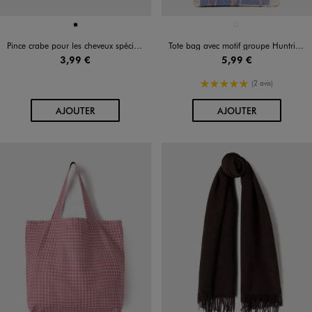
Disponible en 1 coloris
Disponible en 1 coloris
NOIR
BLANC STANDARD
Pince crabe pour les cheveux spéciale chignons
Tote bag avec motif groupe Huntrix - K-Pop Demon Hunters
3,99 €
5,99 €
5/5 de moyenne
(2 avis)
AU PANIER
AU PANIER
AJOUTER
AJOUTER