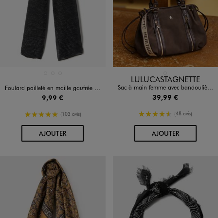
Disponible en 3 coloris
Disponible en 1 coloris
BEIGE STANDARD
BLEU STANDARD
NOIR STANDARD
MARRON STANDARD
LULUCASTAGNETTE
Sac à main femme avec bandoulière amovible - LuluCastagnette
Foulard pailleté en maille gaufrée femme
39,99 €
9,99 €
4.5/5 de moyenne
5/5 de moyenne
(48 avis)
(103 avis)
AU PANIER
AU PANIER
AJOUTER
AJOUTER