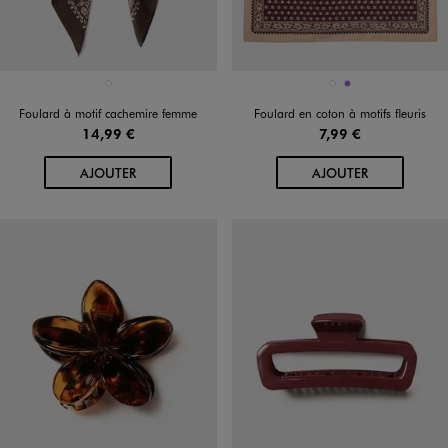
Disponible en 1 coloris
Disponible en 2 coloris
MARRON FONCE
ROSE FONCE
VIOLET FONCE
Foulard à motif cachemire femme
Foulard en coton à motifs fleuris
14,99 €
7,99 €
AU PANIER
AU PANIER
AJOUTER
AJOUTER