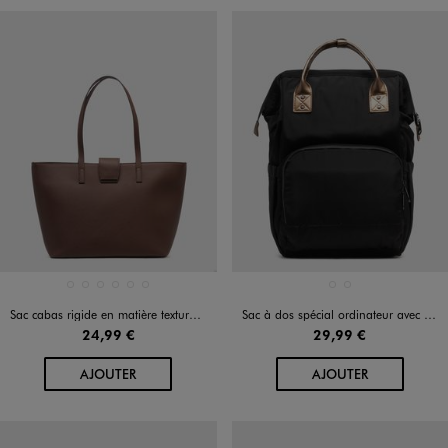
Disponible en 6 coloris
Disponible en 2 coloris
MARRON CLAIR
MARRON FONCE
MARRON VIF
NOIR STANDARD
VERT FONCE
VIOLET FONCE
NOIR STANDARD
ROUGE FONCE
Sac cabas rigide en matière texturée femme
Sac à dos spécial ordinateur avec touches métallisées femme
24,99 €
29,99 €
AU PANIER
AU PANIER
AJOUTER
AJOUTER