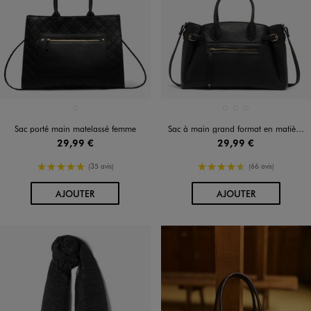
Disponible en 1 coloris
Disponible en 3 coloris
NOIR STANDARD
BEIGE FONCE
BLANC STANDARD
NOIR STANDARD
Sac porté main matelassé femme
Sac à main grand format en matière grainée souple femme
29,99 €
29,99 €
5/5 de moyenne
4.5/5 de moyenne
(35 avis)
(66 avis)
AU PANIER
AU PANIER
AJOUTER
AJOUTER