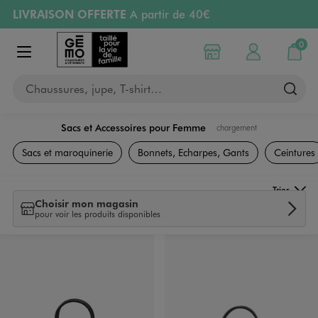
LIVRAISON OFFERTE
A partir de 40€
Aller au contenu principal
Aller à la navigation
RETRAIT ET LIVRAISON OFFERTE
en magasin
0
Choisir mon magasin
Mon compte
Mon pa
Afficher le menu
PAYEZ EN 3x SANS FRAIS
dès 50€
Chaussures, jupe, T-shirt…
Retours OFFERTS
pendant 30 jours
Sacs et Accessoires pour Femme
chargement
Sacs et Accessoires
Sacs et maroquinerie
Bonnets, Echarpes, Gants
Ceintures
Trier
Choisir mon magasin
pour voir les produits disponibles