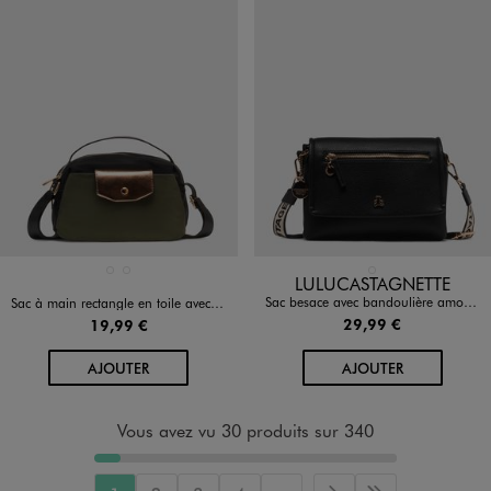
Disponible en 2 coloris
Disponible en 1 coloris
ROUGE FONCE
VERT FONCE
NOIR STANDARD
LULUCASTAGNETTE
Sac besace avec bandoulière amovible femme - LuluCastagnette
Sac à main rectangle en toile avec bandoulière femme
29,99 €
19,99 €
AU PANIER
AU PANIER
AJOUTER
AJOUTER
Vous avez vu 30 produits sur 340