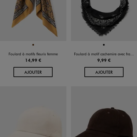
Disponible en 1 coloris
Disponible en 1 coloris
MARRON
NOIR
Foulard à motifs fleuris femme
Foulard à motif cachemire avec franges femme
14,99 €
9,99 €
AU PANIER
AU PANIER
AJOUTER
AJOUTER