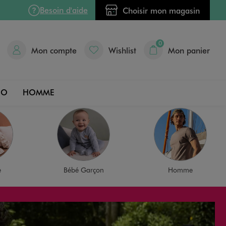
Besoin d'aide
Choisir mon magasin
0
Mon compte
Wishlist
Mon panier
DO
HOMME
e
Bébé Garçon
Homme