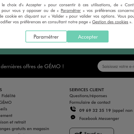
ébé
Costume homme
Bermudas et pantacourts homme
le choix d'« Accepter » pour consentir à ces utilisations, de « Con
» pour vous y opposer ou de «
Paramétrer
» vos préférences concern
de cookie en cliquant sur « Valider » pour valider vos options. Vous po
ifier vos préférences en consultant notre page «
Gestion des cookies
».
Paramétrer
Accepter
s dernières offres de GÉMO !
S
SERVICES CLIENT
Fidélité
Questions/réponses
u GÉMO
Formulaire de contact
eils
09 69 32 35 19
(appel non 
iement
Facebook Messenger
son et retrait
anges gratuits en magasin