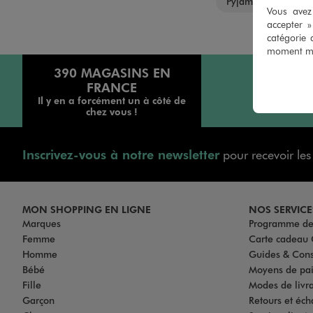
Pyjamas 2 pièces b
Vous avez 
accepter 
catégorie 
moment mod
390 MAGASINS EN
FRANCE
Il y en a forcément un à côté de
chez vous !
Inscrivez-vous à notre newsletter
pour recevoir le
MON SHOPPING EN LIGNE
NOS SERVICE
Marques
Programme de 
Femme
Carte cadea
Homme
Guides & Cons
Bébé
Moyens de pa
Fille
Modes de livrai
Garçon
Retours et éch