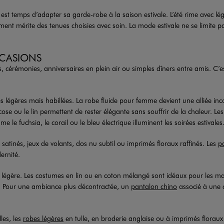
 est temps d’adapter sa garde-robe à la saison estivale. L’été rime avec l
 mérite des tenues choisies avec soin. La mode estivale ne se limite pas à 
CCASIONS
, cérémonies, anniversaires en plein air ou simples dîners entre amis. C’e
es légères mais habillées. La robe fluide pour femme devient une alliée in
ose ou le lin permettent de rester élégante sans souffrir de la chaleur. Les
le fuchsia, le corail ou le bleu électrique illuminent les soirées estivales
us satinés, jeux de volants, dos nu subtil ou imprimés floraux raffinés. Les
p
ernité.
s légère. Les costumes en lin ou en coton mélangé sont idéaux pour les mar
nce. Pour une ambiance plus décontractée, un
pantalon chino
associé à une 
lles, les
robes légères
en tulle, en broderie anglaise ou à imprimés floraux 