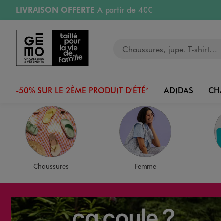
LIVRAISON OFFERTE
A partir de 40€
Aller au contenu principal
Aller à la navigation
RETRAIT ET LIVRAISON OFFERTE
en magasin
Votre recherche
PAYEZ EN 3x SANS FRAIS
dès 50€
Retours OFFERTS
pendant 30 jours
-50% SUR LE 2ÈME PRODUIT D'ÉTÉ*
ADIDAS
CH
Chaussures
Femme