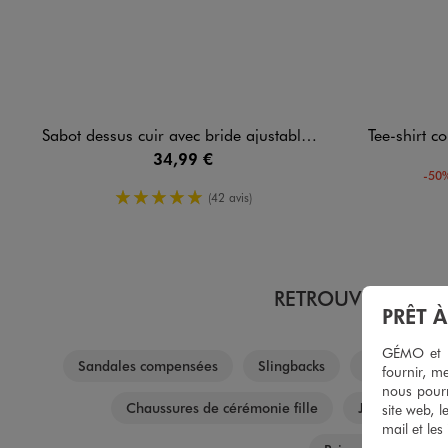
Sabot dessus cuir avec bride ajustable homme - Tanéo
Tee-shirt col 
34,99 €
-50%
5/5 de moyenne
(42 avis)
RETROUVEZ NOS C
PRÊT 
GÉMO et no
Sandales compensées
Slingbacks
Tenues mari
fournir, me
nous pourr
Chaussures de cérémonie fille
Jeans garçon
site web, l
mail et les