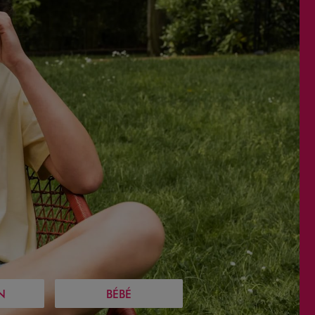
N
BÉBÉ