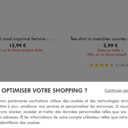
rond imprimé femme - Celine Dion
Tee-shirt à manches courtes et col
15,99 €
5,99 €
 sur le 2ème produit d'été
Existe en taille +
-50% sur le 2ème produit 
4.5/5 de mo
(1138 av
ATÉGORIES VÊTEMENTS ET CHAUSSURES POUR 
À OPTIMISER VOTRE SHOPPING ?
Continuer sa
s partenaires souhaitons utiliser des cookies et des technologies simi
age
Tailleurs femme
Pantalons femme fluides
Sacs ban
ttre à jour, améliorer nos services et personnaliser les annonces. Si vous
ons stocker, accéder et traiter des données personnelles telles que vos v
Shorts joggings garçon
Chaussures de cérémonie garçon
es adresses IP, les informations de votre compte utilisateur telles que votr
 identifiants des cookies.