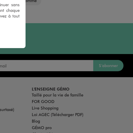
Mocassins homme
tinuer sans
ant chaque
uvez à tout
S’abonner
L'ENSEIGNE GÉMO
Taillé pour la vie de famille
FOR GOOD
Live Shopping
surtaxé)
Loi AGEC (Télécharger PDF)
Blog
GÉMO pro