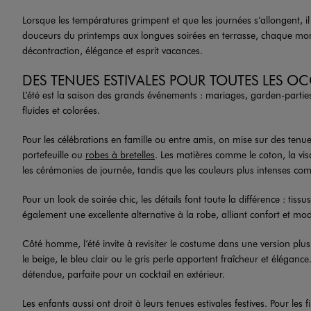
Lorsque les températures grimpent et que les journées s’allongent, il
douceurs du printemps aux longues soirées en terrasse, chaque moment
décontraction, élégance et esprit vacances.
DES TENUES ESTIVALES POUR TOUTES LES O
L’été est la saison des grands événements : mariages, garden-parties
fluides et colorées.
Pour les célébrations en famille ou entre amis, on mise sur des tenu
portefeuille ou
robes à bretelles
. Les matières comme le coton, la visc
les cérémonies de journée, tandis que les couleurs plus intenses comme 
Pour un look de soirée chic, les détails font toute la différence : tiss
également une excellente alternative à la robe, alliant confort et mod
Côté homme, l’été invite à revisiter le costume dans une version plu
le beige, le bleu clair ou le gris perle apportent fraîcheur et éléga
détendue, parfaite pour un cocktail en extérieur.
Les enfants aussi ont droit à leurs tenues estivales festives. Pour les fi