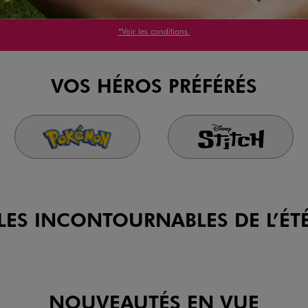
*Voir les conditions.
VOS HÉROS PRÉFÉRÉS
LES INCONTOURNABLES DE L’ÉT
Nouvelle Collection
Femme
Adidas
-50%
Je découvre
NOUVEAUTÉS EN VUE