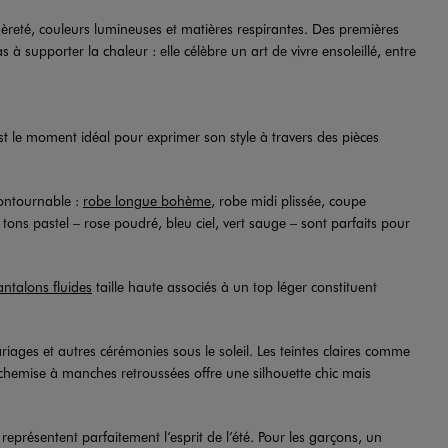
égèreté, couleurs lumineuses et matières respirantes. Des premières
supporter la chaleur : elle célèbre un art de vivre ensoleillé, entre
st le moment idéal pour exprimer son style à travers des pièces
contournable :
robe longue bohème
, robe midi plissée, coupe
 tons pastel – rose poudré, bleu ciel, vert sauge – sont parfaits pour
.
antalons fluides
taille haute associés à un top léger constituent
iages et autres cérémonies sous le soleil. Les teintes claires comme
chemise à manches retroussées offre une silhouette chic mais
représentent parfaitement l’esprit de l’été. Pour les garçons, un